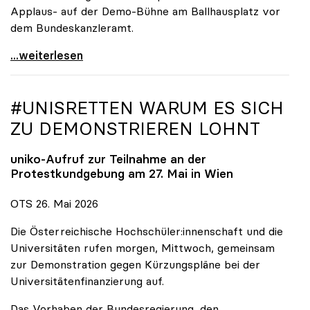
Applaus- auf der Demo-Bühne am Ballhausplatz vor
dem Bundeskanzleramt.
\"Wir nehmen es nicht hin\": Rede von
...weiterlesen
#UNISRETTEN WARUM ES SICH
ZU DEMONSTRIEREN LOHNT
uniko
-Aufruf zur Teilnahme an der
Protestkundgebung am 27. Mai in Wien
OTS 26. Mai 2026
Die Österreichische Hochschüler:innenschaft und die
Universitäten rufen morgen, Mittwoch, gemeinsam
zur Demonstration gegen Kürzungspläne bei der
Universitätenfinanzierung auf.
Das Vorhaben der Bundesregierung, den