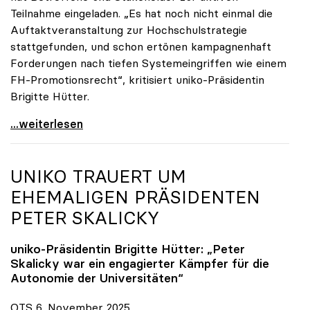
Teilnahme eingeladen. „Es hat noch nicht einmal die
Auftaktveranstaltung zur Hochschulstrategie
stattgefunden, und schon ertönen kampagnenhaft
Forderungen nach tiefen Systemeingriffen wie einem
FH-Promotionsrecht“, kritisiert uniko-Präsidentin
Brigitte Hütter.
„Deplatzierte Kampagne“: uniko irritiert über
...weiterlesen
UNIKO
TRAUERT UM
EHEMALIGEN PRÄSIDENTEN
PETER SKALICKY
uniko
-Präsidentin Brigitte Hütter: „Peter
Skalicky war ein engagierter Kämpfer für die
Autonomie der Universitäten“
OTS 6. November 2025