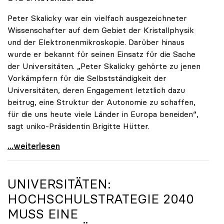
Peter Skalicky war ein vielfach ausgezeichneter
Wissenschafter auf dem Gebiet der Kristallphysik
und der Elektronenmikroskopie. Darüber hinaus
wurde er bekannt für seinen Einsatz für die Sache
der Universitäten. „Peter Skalicky gehörte zu jenen
Vorkämpfern für die Selbstständigkeit der
Universitäten, deren Engagement letztlich dazu
beitrug, eine Struktur der Autonomie zu schaffen,
für die uns heute viele Länder in Europa beneiden“,
sagt uniko-Präsidentin Brigitte Hütter.
uniko trauert um ehemaligen Präsidenten Peter
...weiterlesen
UNIVERSITÄTEN:
HOCHSCHULSTRATEGIE 2040
MUSS EINE