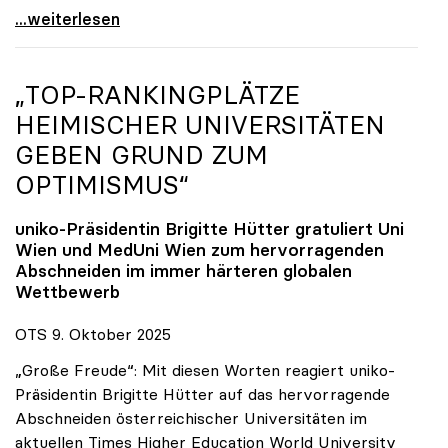
Reges Interesse von US-Forscher:innen an
...weiterlesen
„TOP-RANKINGPLÄTZE
HEIMISCHER UNIVERSITÄTEN
GEBEN GRUND ZUM
OPTIMISMUS“
uniko
-Präsidentin Brigitte Hütter gratuliert Uni
Wien und MedUni Wien zum hervorragenden
Abschneiden im immer härteren globalen
Wettbewerb
OTS 9. Oktober 2025
„Große Freude“: Mit diesen Worten reagiert uniko-
Präsidentin Brigitte Hütter auf das hervorragende
Abschneiden österreichischer Universitäten im
aktuellen Times Higher Education World University