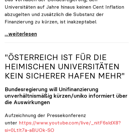
Universitäten auf Jahre hinaus keinen Cent Inflation
abzugelten und zusätzlich die Substanz der
Finanzierung zu kürzen, ist inakzeptabel.
#UnisRetten Warum es sich zu demonstrieren lohnt
...weiterlesen
"ÖSTERREICH IST FÜR DIE
HEIMISCHEN UNIVERSITÄTEN
KEIN SICHERER HAFEN MEHR"
Bundesregierung will Unifinanzierung
unverhältnismäßig kürzen/
uniko
informiert über
die Auswirkungen
Aufzeichnung der Pressekonferenz
unter
https://www.youtube.com/live/_nitF6sldX8?
si=0Ltlt7a-aBUOk-SO