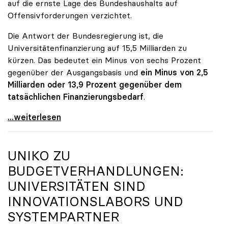
auf die ernste Lage des Bundeshaushalts auf
Offensivforderungen verzichtet.
Die Antwort der Bundesregierung ist, die
Universitätenfinanzierung auf 15,5 Milliarden zu
kürzen. Das bedeutet ein Minus von sechs Prozent
gegenüber der Ausgangsbasis und
ein Minus von 2,5
Milliarden oder 13,9 Prozent gegenüber dem
tatsächlichen Finanzierungsbedarf
.
\"Österreich ist für die heimischen Universitäten
...weiterlesen
UNIKO
ZU
BUDGETVERHANDLUNGEN:
UNIVERSITÄTEN SIND
INNOVATIONSLABORS UND
SYSTEMPARTNER