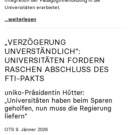
Universitäten erarbeitet.
Schools of Education an den Universitäten: Für
...weiterlesen
„VERZÖGERUNG
UNVERSTÄNDLICH“:
UNIVERSITÄTEN FORDERN
RASCHEN ABSCHLUSS DES
FTI-PAKTS
uniko
-Präsidentin Hütter:
„Universitäten haben beim Sparen
geholfen, nun muss die Regierung
liefern“
OTS 9. Jänner 2026