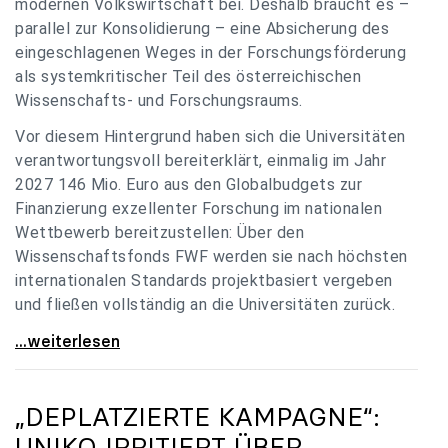
modernen Volkswirtschaft bei. Deshalb braucht es –
parallel zur Konsolidierung – eine Absicherung des
eingeschlagenen Weges in der Forschungsförderung
als systemkritischer Teil des österreichischen
Wissenschafts- und Forschungsraums.
Vor diesem Hintergrund haben sich die Universitäten
verantwortungsvoll bereiterklärt, einmalig im Jahr
2027 146 Mio. Euro aus den Globalbudgets zur
Finanzierung exzellenter Forschung im nationalen
Wettbewerb bereitzustellen: Über den
Wissenschaftsfonds FWF werden sie nach höchsten
internationalen Standards projektbasiert vergeben
und fließen vollständig an die Universitäten zurück.
Gemeinsam für einen starken Wissenschafts- und
...weiterlesen
„DEPLATZIERTE KAMPAGNE“:
UNIKO
IRRITIERT ÜBER