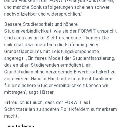
blinde Flecken in der FORWIT-Analyse konstatieren,
und manche Schlussfolgerungen scheinen schwer
nachvollziehbar und widersprüchlich.“
Bessere Studierbarkeit und höhere
Studienverbindlichkeit, wie sie der FORWIT anspricht,
sind auch aus uniko-Sicht drängende Themen. Die
uniko hat dazu mehrfach die Einführung eines
Grundstipendiums mit Leistungskomponente
angeregt. „Ein faires Modell der Studienfinanzierung,
das es allen Studierenden ermöglicht, ein
Grundstudium ohne verzögernde Erwerbstätigkeit zu
absolvieren, Hand in Hand mit einem Rechtsrahmen
für eine höhere Studienverbindlichkeit können wir
mittragen“, sagt Hütter.
Erfreulich ist auch, dass der FORWIT auf
Schnittstellen zu anderen Politikfeldern aufmerksam
macht.
uniko zu FORWIT-Analyse: Wichtige Themen
...weiterlesen