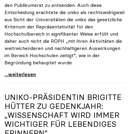
den Publikumsrat zu entsenden. Auch diese
Entscheidung erachtete die uniko als rechtswidrigweil
aus Sicht der Universitäten die uniko das gesetzliche
Kriterium der Repräsentativität für den
Hochschulbereich in signifikanter Weise erfüllt und
daher auch nicht die RÖPH „mit ihren Aktivitäten die
weitreichenderen und nachhaltigeren Auswirkungen
im Bereich Hochschulen zeitigt“, wie in der
Begründung behauptet wurde.
ORF-Publikumsrat: Regierung entsendet nun doch
...weiterlesen
UNIKO
-PRÄSIDENTIN BRIGITTE
HÜTTER ZU GEDENKJAHR:
„WISSENSCHAFT WIRD IMMER
WICHTIGER FÜR LEBENDIGES
ERINNERN“