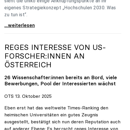
sieht die uniko einige Anknüpfungspunkte an ihr
eigenes Strategiekonzept „Hochschulen 2030. Was
zu tun ist“.
Universitäten: Hochschulstrategie 2040 muss eine
...weiterlesen
REGES INTERESSE VON US-
FORSCHER:INNEN AN
ÖSTERREICH
26 Wissenschafter:innen bereits an Bord, viele
Bewerbungen, Pool der Interessierten wächst
OTS 13. Oktober 2025
Eben erst hat das weltweite Times-Ranking den
heimischen Universitäten ein gutes Zeugnis
ausgestellt, bestätigt sich nun deren Reputation auch
auf anderer Ebene: Es herrscht reges Interesse von