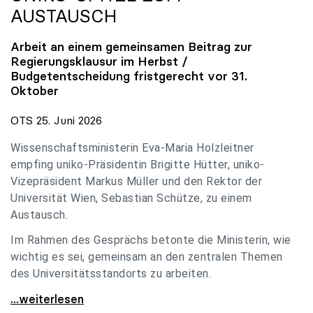
AUSTAUSCH
Arbeit an einem gemeinsamen Beitrag zur
Regierungsklausur im Herbst /
Budgetentscheidung fristgerecht vor 31.
Oktober
OTS 25. Juni 2026
Wissenschaftsministerin Eva-Maria Holzleitner
empfing uniko-Präsidentin Brigitte Hütter, uniko-
Vizepräsident Markus Müller und den Rektor der
Universität Wien, Sebastian Schütze, zu einem
Austausch.
Im Rahmen des Gesprächs betonte die Ministerin, wie
wichtig es sei, gemeinsam an den zentralen Themen
des Universitätsstandorts zu arbeiten.
Holzleitner empfing uniko-Spitze zum Austausch
...weiterlesen