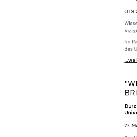
OTS 2
Wisse
Vizep
Im Ra
des U
Holzl
...we
"W
BR
Durc
Univ
27. M