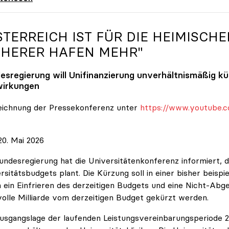
STERREICH IST FÜR DIE HEIMISCHE
CHERER HAFEN MEHR"
esregierung will Unifinanzierung unverhältnismäßig k
irkungen
eichnung der Pressekonferenz unter
https://www.youtube.c
0. Mai 2026
undesregierung hat die Universitätenkonferenz informiert, d
rsitätsbudgets plant. Die Kürzung soll in einer bisher beispi
 ein Einfrieren des derzeitigen Budgets und eine Nicht-Abg
volle Milliarde vom derzeitigen Budget gekürzt werden.
usgangslage der laufenden Leistungsvereinbarungsperiode 202