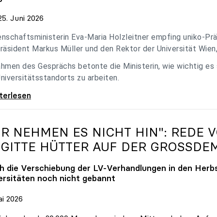
5. Juni 2026
nschaftsministerin Eva-Maria Holzleitner empfing uniko-Präs
räsident Markus Müller und den Rektor der Universität Wien
hmen des Gesprächs betonte die Ministerin, wie wichtig es
niversitätsstandorts zu arbeiten.
eitner empfing uniko-Spitze zum Austausch
iterlesen
IR NEHMEN ES NICHT HIN": REDE 
IGITTE HÜTTER AUF DER GROSSDE
h die Verschiebung der LV-Verhandlungen in den Herbs
ersitäten noch nicht gebannt
ai 2026