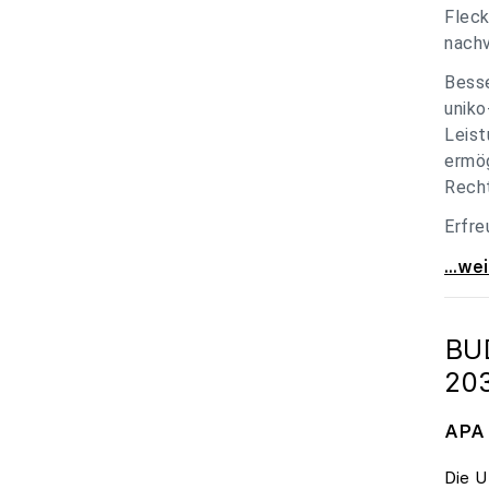
Fleck
nachv
Besse
uniko
Leist
ermög
Recht
Erfre
unik
...we
BU
20
APA 
Die U