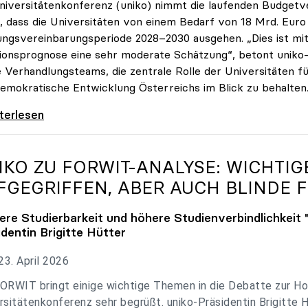
niversitätenkonferenz (uniko) nimmt die laufenden Budget
, dass die Universitäten von einem Bedarf von 18 Mrd. Euro f
ungsvereinbarungsperiode 2028–2030 ausgehen. „Dies ist mit 
tionsprognose eine sehr moderate Schätzung“, betont uniko-P
e Verhandlungsteams, die zentrale Rolle der Universitäten für
emokratische Entwicklung Österreichs im Blick zu behalten
 zu Budgetverhandlungen: Universitäten sind
iterlesen
IKO
ZU FORWIT-ANALYSE: WICHTI
FGEGRIFFEN, ABER AUCH BLINDE F
ere Studierbarkeit und höhere Studienverbindlichkeit 
identin Brigitte Hütter
3. April 2026
ORWIT bringt einige wichtige Themen in die Debatte zur Ho
rsitätenkonferenz sehr begrüßt. uniko-Präsidentin Brigitte 