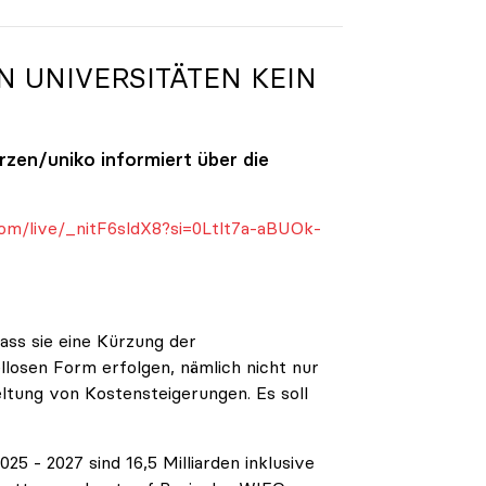
N UNIVERSITÄTEN KEIN
ürzen/
uniko
informiert über die
om/live/_nitF6sldX8?si=0Ltlt7a-aBUOk-
ass sie eine Kürzung der
ellosen Form erfolgen, nämlich nicht nur
eltung von Kostensteigerungen. Es soll
5 - 2027 sind 16,5 Milliarden inklusive