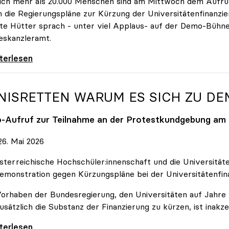
ich mehr als 20.000 Menschen sind am Mittwoch dem Aufruf
 die Regierungspläne zur Kürzung der Universitätenfinanzie
tte Hütter sprach - unter viel Applaus- auf der Demo-Bühn
eskanzleramt.
 nehmen es nicht hin\": Rede von
iterlesen
NISRETTEN WARUM ES SICH ZU D
o
-Aufruf zur Teilnahme an der Protestkundgebung am 2
6. Mai 2026
sterreichische Hochschüler:innenschaft und die Universit
emonstration gegen Kürzungspläne bei der Universitätenfin
orhaben der Bundesregierung, den Universitäten auf Jahre h
usätzlich die Substanz der Finanzierung zu kürzen, ist inakze
Retten Warum es sich zu demonstrieren lohnt
iterlesen