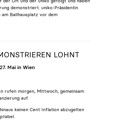
 der ÖH und der uniko gefolgt und haben
rung demonstriert. uniko-Präsidentin
e am Ballhausplatz vor dem
EMONSTRIEREN LOHNT
7. Mai in Wien
äten rufen morgen, Mittwoch, gemeinsam
anzierung auf.
inaus keinen Cent Inflation abzugelten
ptabel.