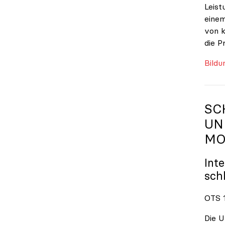
Leist
einem
von k
die P
Bildu
SC
UN
MO
Int
sch
OTS 1
Die U