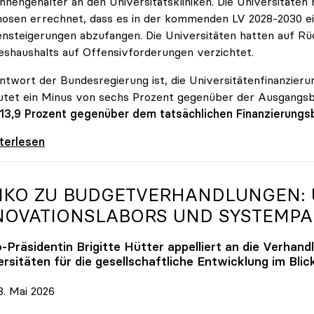
innengehälter an den Universitätskliniken. Die Universitäte
osen errechnet, dass es in der kommenden LV 2028-2030 ein
nsteigerungen abzufangen. Die Universitäten hatten auf Rüc
shaushalts auf Offensivforderungen verzichtet.
ntwort der Bundesregierung ist, die Universitätenfinanzierun
tet ein Minus von sechs Prozent gegenüber der Ausgangs
 13,9 Prozent gegenüber dem tatsächlichen Finanzierungs
erreich ist für die heimischen Universitäten
iterlesen
IKO
ZU BUDGETVERHANDLUNGEN: U
NOVATIONSLABORS UND SYSTEMP
o
-Präsidentin Brigitte Hütter appelliert an die Verhand
rsitäten für die gesellschaftliche Entwicklung im Blic
. Mai 2026