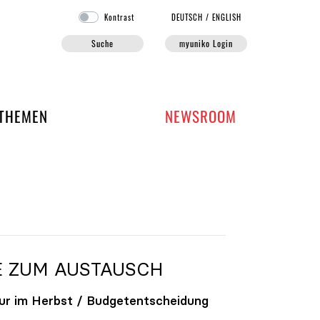
Kontrast
DE
UTSCH
/
EN
GLISH
Suche
myuniko Login
EN DER UNIKO
THEMEN
NEWSROOM
E ZUM AUSTAUSCH
ur im Herbst / Budgetentscheidung