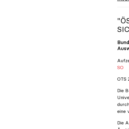
"Ö
SI
Bund
Ausw
Aufz
SO
OTS 2
Die B
Unive
durch
eine 
Die A