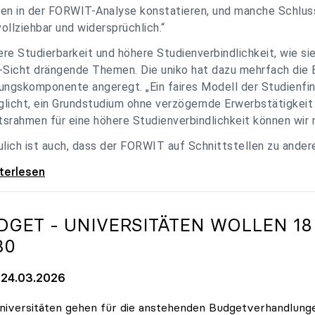
en in der FORWIT-Analyse konstatieren, und manche Schlu
ollziehbar und widersprüchlich.“
re Studierbarkeit und höhere Studienverbindlichkeit, wie si
-Sicht drängende Themen. Die uniko hat dazu mehrfach die 
ungskomponente angeregt. „Ein faires Modell der Studienfin
licht, ein Grundstudium ohne verzögernde Erwerbstätigkeit 
srahmen für eine höhere Studienverbindlichkeit können wir m
ulich ist auch, dass der FORWIT auf Schnittstellen zu ande
o zu FORWIT-Analyse: Wichtige Themen
iterlesen
DGET - UNIVERSITÄTEN WOLLEN 18
30
24.03.2026
niversitäten gehen für die anstehenden Budgetverhandlung