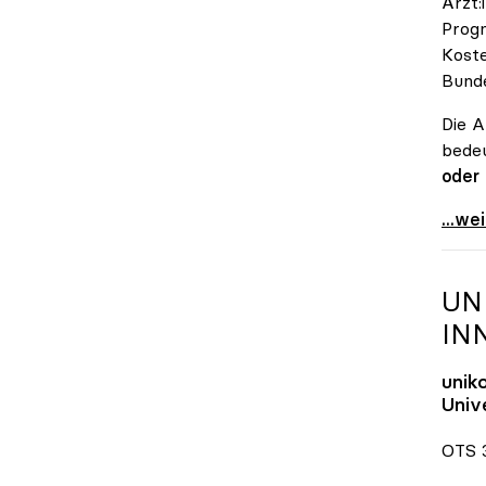
Ärzt:
Progn
Koste
Bunde
Die A
bedeu
oder
\"Öst
...we
UN
IN
unik
Unive
OTS 3