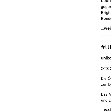
Deutl
gegen
Brigi
Bund
\"Wir
...we
#U
unik
OTS 2
Die Ö
zur D
Das V
und z
#Unis
...we