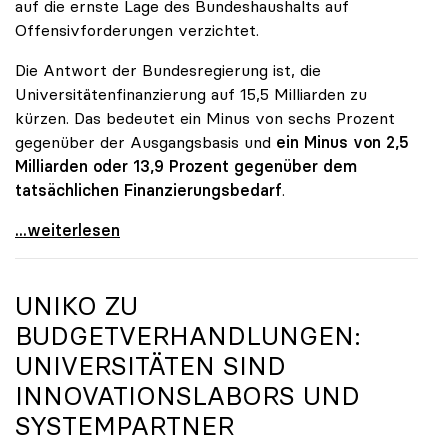
auf die ernste Lage des Bundeshaushalts auf
Offensivforderungen verzichtet.
Die Antwort der Bundesregierung ist, die
Universitätenfinanzierung auf 15,5 Milliarden zu
kürzen. Das bedeutet ein Minus von sechs Prozent
gegenüber der Ausgangsbasis und
ein Minus von 2,5
Milliarden oder 13,9 Prozent gegenüber dem
tatsächlichen Finanzierungsbedarf
.
\"Österreich ist für die heimischen Universitäten
...weiterlesen
UNIKO
ZU
BUDGETVERHANDLUNGEN:
UNIVERSITÄTEN SIND
INNOVATIONSLABORS UND
SYSTEMPARTNER