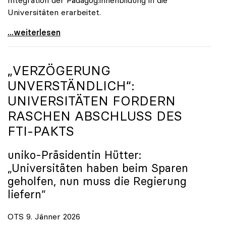
Universitäten erarbeitet.
Schools of Education an den Universitäten: Für
...weiterlesen
„VERZÖGERUNG
UNVERSTÄNDLICH“:
UNIVERSITÄTEN FORDERN
RASCHEN ABSCHLUSS DES
FTI-PAKTS
uniko
-Präsidentin Hütter:
„Universitäten haben beim Sparen
geholfen, nun muss die Regierung
liefern“
OTS 9. Jänner 2026