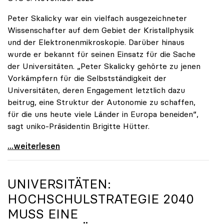
Peter Skalicky war ein vielfach ausgezeichneter
Wissenschafter auf dem Gebiet der Kristallphysik
und der Elektronenmikroskopie. Darüber hinaus
wurde er bekannt für seinen Einsatz für die Sache
der Universitäten. „Peter Skalicky gehörte zu jenen
Vorkämpfern für die Selbstständigkeit der
Universitäten, deren Engagement letztlich dazu
beitrug, eine Struktur der Autonomie zu schaffen,
für die uns heute viele Länder in Europa beneiden“,
sagt uniko-Präsidentin Brigitte Hütter.
uniko trauert um ehemaligen Präsidenten Peter
...weiterlesen
UNIVERSITÄTEN:
HOCHSCHULSTRATEGIE 2040
MUSS EINE