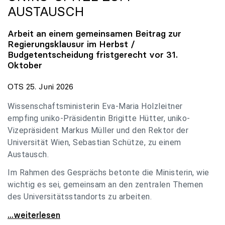
AUSTAUSCH
Arbeit an einem gemeinsamen Beitrag zur
Regierungsklausur im Herbst /
Budgetentscheidung fristgerecht vor 31.
Oktober
OTS 25. Juni 2026
Wissenschaftsministerin Eva-Maria Holzleitner
empfing uniko-Präsidentin Brigitte Hütter, uniko-
Vizepräsident Markus Müller und den Rektor der
Universität Wien, Sebastian Schütze, zu einem
Austausch.
Im Rahmen des Gesprächs betonte die Ministerin, wie
wichtig es sei, gemeinsam an den zentralen Themen
des Universitätsstandorts zu arbeiten.
Holzleitner empfing uniko-Spitze zum Austausch
...weiterlesen