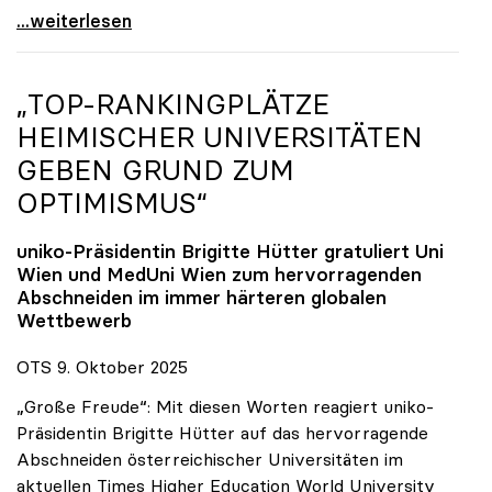
Reges Interesse von US-Forscher:innen an
...weiterlesen
„TOP-RANKINGPLÄTZE
HEIMISCHER UNIVERSITÄTEN
GEBEN GRUND ZUM
OPTIMISMUS“
uniko
-Präsidentin Brigitte Hütter gratuliert Uni
Wien und MedUni Wien zum hervorragenden
Abschneiden im immer härteren globalen
Wettbewerb
OTS 9. Oktober 2025
„Große Freude“: Mit diesen Worten reagiert uniko-
Präsidentin Brigitte Hütter auf das hervorragende
Abschneiden österreichischer Universitäten im
aktuellen Times Higher Education World University