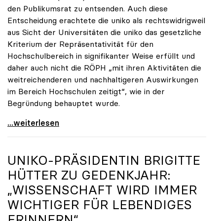
den Publikumsrat zu entsenden. Auch diese
Entscheidung erachtete die uniko als rechtswidrigweil
aus Sicht der Universitäten die uniko das gesetzliche
Kriterium der Repräsentativität für den
Hochschulbereich in signifikanter Weise erfüllt und
daher auch nicht die RÖPH „mit ihren Aktivitäten die
weitreichenderen und nachhaltigeren Auswirkungen
im Bereich Hochschulen zeitigt“, wie in der
Begründung behauptet wurde.
ORF-Publikumsrat: Regierung entsendet nun doch
...weiterlesen
UNIKO
-PRÄSIDENTIN BRIGITTE
HÜTTER ZU GEDENKJAHR:
„WISSENSCHAFT WIRD IMMER
WICHTIGER FÜR LEBENDIGES
ERINNERN“