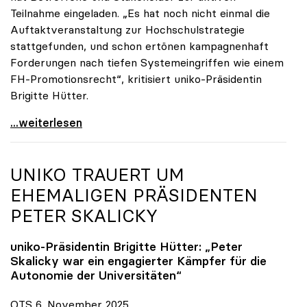
Teilnahme eingeladen. „Es hat noch nicht einmal die
Auftaktveranstaltung zur Hochschulstrategie
stattgefunden, und schon ertönen kampagnenhaft
Forderungen nach tiefen Systemeingriffen wie einem
FH-Promotionsrecht“, kritisiert uniko-Präsidentin
Brigitte Hütter.
„Deplatzierte Kampagne“: uniko irritiert über
...weiterlesen
UNIKO
TRAUERT UM
EHEMALIGEN PRÄSIDENTEN
PETER SKALICKY
uniko
-Präsidentin Brigitte Hütter: „Peter
Skalicky war ein engagierter Kämpfer für die
Autonomie der Universitäten“
OTS 6. November 2025