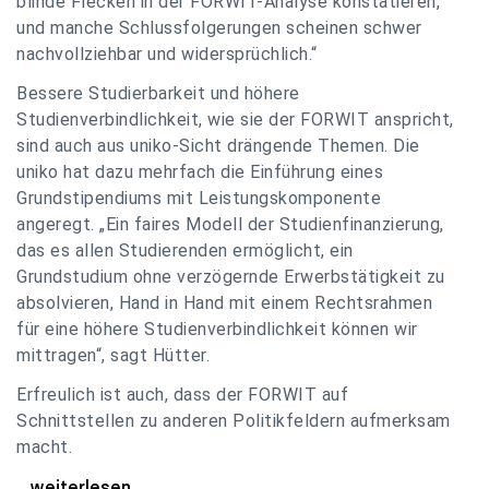
blinde Flecken in der FORWIT-Analyse konstatieren,
und manche Schlussfolgerungen scheinen schwer
nachvollziehbar und widersprüchlich.“
Bessere Studierbarkeit und höhere
Studienverbindlichkeit, wie sie der FORWIT anspricht,
sind auch aus uniko-Sicht drängende Themen. Die
uniko hat dazu mehrfach die Einführung eines
Grundstipendiums mit Leistungskomponente
angeregt. „Ein faires Modell der Studienfinanzierung,
das es allen Studierenden ermöglicht, ein
Grundstudium ohne verzögernde Erwerbstätigkeit zu
absolvieren, Hand in Hand mit einem Rechtsrahmen
für eine höhere Studienverbindlichkeit können wir
mittragen“, sagt Hütter.
Erfreulich ist auch, dass der FORWIT auf
Schnittstellen zu anderen Politikfeldern aufmerksam
macht.
uniko zu FORWIT-Analyse: Wichtige Themen
...weiterlesen