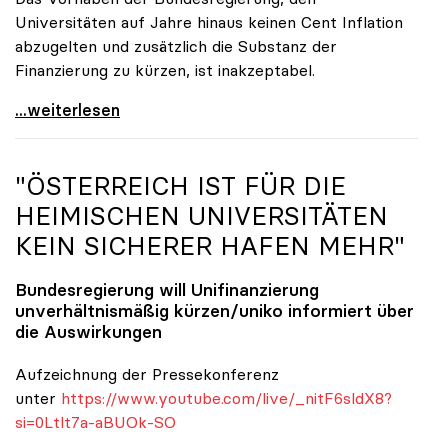
Universitäten auf Jahre hinaus keinen Cent Inflation
abzugelten und zusätzlich die Substanz der
Finanzierung zu kürzen, ist inakzeptabel.
#UnisRetten Warum es sich zu demonstrieren lohnt
...weiterlesen
"ÖSTERREICH IST FÜR DIE
HEIMISCHEN UNIVERSITÄTEN
KEIN SICHERER HAFEN MEHR"
Bundesregierung will Unifinanzierung
unverhältnismäßig kürzen/
uniko
informiert über
die Auswirkungen
Aufzeichnung der Pressekonferenz
unter
https://www.youtube.com/live/_nitF6sldX8?
si=0Ltlt7a-aBUOk-SO