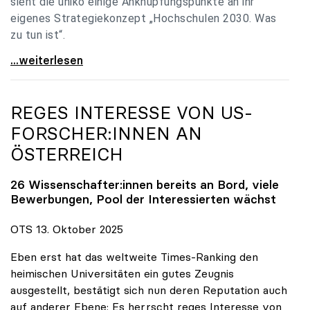
sieht die uniko einige Anknüpfungspunkte an ihr
eigenes Strategiekonzept „Hochschulen 2030. Was
zu tun ist“.
Universitäten: Hochschulstrategie 2040 muss eine
...weiterlesen
REGES INTERESSE VON US-
FORSCHER:INNEN AN
ÖSTERREICH
26 Wissenschafter:innen bereits an Bord, viele
Bewerbungen, Pool der Interessierten wächst
OTS 13. Oktober 2025
Eben erst hat das weltweite Times-Ranking den
heimischen Universitäten ein gutes Zeugnis
ausgestellt, bestätigt sich nun deren Reputation auch
auf anderer Ebene: Es herrscht reges Interesse von