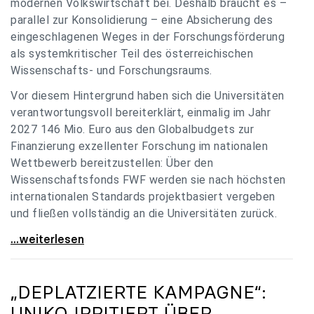
modernen Volkswirtschaft bei. Deshalb braucht es –
parallel zur Konsolidierung – eine Absicherung des
eingeschlagenen Weges in der Forschungsförderung
als systemkritischer Teil des österreichischen
Wissenschafts- und Forschungsraums.
Vor diesem Hintergrund haben sich die Universitäten
verantwortungsvoll bereiterklärt, einmalig im Jahr
2027 146 Mio. Euro aus den Globalbudgets zur
Finanzierung exzellenter Forschung im nationalen
Wettbewerb bereitzustellen: Über den
Wissenschaftsfonds FWF werden sie nach höchsten
internationalen Standards projektbasiert vergeben
und fließen vollständig an die Universitäten zurück.
Gemeinsam für einen starken Wissenschafts- und
...weiterlesen
„DEPLATZIERTE KAMPAGNE“:
UNIKO
IRRITIERT ÜBER