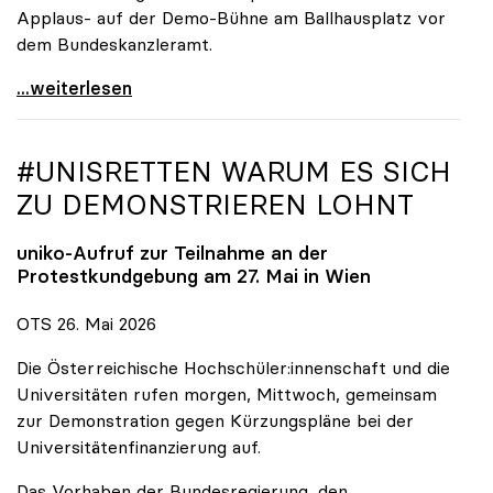
Applaus- auf der Demo-Bühne am Ballhausplatz vor
dem Bundeskanzleramt.
\"Wir nehmen es nicht hin\": Rede von
...weiterlesen
#UNISRETTEN WARUM ES SICH
ZU DEMONSTRIEREN LOHNT
uniko
-Aufruf zur Teilnahme an der
Protestkundgebung am 27. Mai in Wien
OTS 26. Mai 2026
Die Österreichische Hochschüler:innenschaft und die
Universitäten rufen morgen, Mittwoch, gemeinsam
zur Demonstration gegen Kürzungspläne bei der
Universitätenfinanzierung auf.
Das Vorhaben der Bundesregierung, den