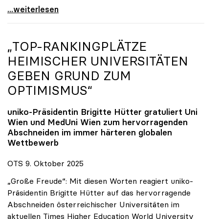
Reges Interesse von US-Forscher:innen an
...weiterlesen
„TOP-RANKINGPLÄTZE
HEIMISCHER UNIVERSITÄTEN
GEBEN GRUND ZUM
OPTIMISMUS“
uniko
-Präsidentin Brigitte Hütter gratuliert Uni
Wien und MedUni Wien zum hervorragenden
Abschneiden im immer härteren globalen
Wettbewerb
OTS 9. Oktober 2025
„Große Freude“: Mit diesen Worten reagiert uniko-
Präsidentin Brigitte Hütter auf das hervorragende
Abschneiden österreichischer Universitäten im
aktuellen Times Higher Education World University