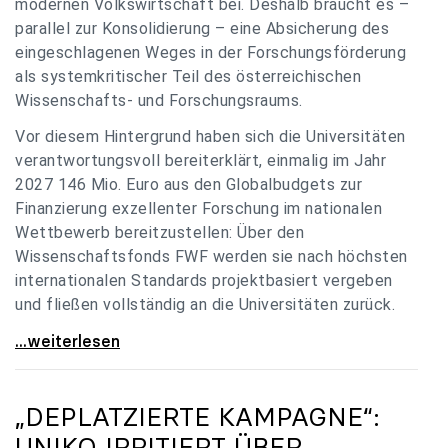
modernen Volkswirtschaft bei. Deshalb braucht es –
parallel zur Konsolidierung – eine Absicherung des
eingeschlagenen Weges in der Forschungsförderung
als systemkritischer Teil des österreichischen
Wissenschafts- und Forschungsraums.
Vor diesem Hintergrund haben sich die Universitäten
verantwortungsvoll bereiterklärt, einmalig im Jahr
2027 146 Mio. Euro aus den Globalbudgets zur
Finanzierung exzellenter Forschung im nationalen
Wettbewerb bereitzustellen: Über den
Wissenschaftsfonds FWF werden sie nach höchsten
internationalen Standards projektbasiert vergeben
und fließen vollständig an die Universitäten zurück.
Gemeinsam für einen starken Wissenschafts- und
...weiterlesen
„DEPLATZIERTE KAMPAGNE“:
UNIKO
IRRITIERT ÜBER