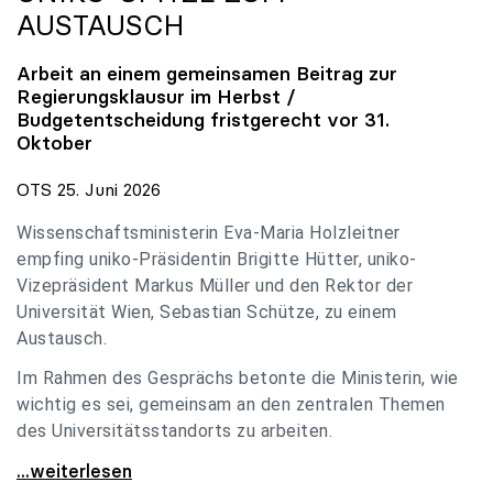
AUSTAUSCH
Arbeit an einem gemeinsamen Beitrag zur
Regierungsklausur im Herbst /
Budgetentscheidung fristgerecht vor 31.
Oktober
OTS 25. Juni 2026
Wissenschaftsministerin Eva-Maria Holzleitner
empfing uniko-Präsidentin Brigitte Hütter, uniko-
Vizepräsident Markus Müller und den Rektor der
Universität Wien, Sebastian Schütze, zu einem
Austausch.
Im Rahmen des Gesprächs betonte die Ministerin, wie
wichtig es sei, gemeinsam an den zentralen Themen
des Universitätsstandorts zu arbeiten.
Holzleitner empfing uniko-Spitze zum Austausch
...weiterlesen