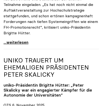
Teilnahme eingeladen. „Es hat noch nicht einmal die
Auftaktveranstaltung zur Hochschulstrategie
stattgefunden, und schon ertönen kampagnenhaft
Forderungen nach tiefen Systemeingriffen wie einem
FH-Promotionsrecht“, kritisiert uniko-Präsidentin
Brigitte Hütter.
„Deplatzierte Kampagne“: uniko irritiert über
...weiterlesen
UNIKO
TRAUERT UM
EHEMALIGEN PRÄSIDENTEN
PETER SKALICKY
uniko
-Präsidentin Brigitte Hütter: „Peter
Skalicky war ein engagierter Kämpfer für die
Autonomie der Universitäten“
OTS 6. November 2025