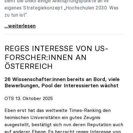
sieht die uniko einige Anknüpfungspunkte an ihr
eigenes Strategiekonzept „Hochschulen 2030. Was
zu tun ist“.
Universitäten: Hochschulstrategie 2040 muss eine
...weiterlesen
REGES INTERESSE VON US-
FORSCHER:INNEN AN
ÖSTERREICH
26 Wissenschafter:innen bereits an Bord, viele
Bewerbungen, Pool der Interessierten wächst
OTS 13. Oktober 2025
Eben erst hat das weltweite Times-Ranking den
heimischen Universitäten ein gutes Zeugnis
ausgestellt, bestätigt sich nun deren Reputation auch
auf anderer Ebene: Es herrscht reges Interesse von