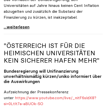
Universitäten auf Jahre hinaus keinen Cent Inflation
abzugelten und zusätzlich die Substanz der
Finanzierung zu kürzen, ist inakzeptabel.
#UnisRetten Warum es sich zu demonstrieren lohnt
...weiterlesen
"ÖSTERREICH IST FÜR DIE
HEIMISCHEN UNIVERSITÄTEN
KEIN SICHERER HAFEN MEHR"
Bundesregierung will Unifinanzierung
unverhältnismäßig kürzen/
uniko
informiert über
die Auswirkungen
Aufzeichnung der Pressekonferenz
unter
https://www.youtube.com/live/_nitF6sldX8?
si=0Ltlt7a-aBUOk-SO