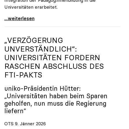
Universitäten erarbeitet.
Schools of Education an den Universitäten: Für
...weiterlesen
„VERZÖGERUNG
UNVERSTÄNDLICH“:
UNIVERSITÄTEN FORDERN
RASCHEN ABSCHLUSS DES
FTI-PAKTS
uniko
-Präsidentin Hütter:
„Universitäten haben beim Sparen
geholfen, nun muss die Regierung
liefern“
OTS 9. Jänner 2026