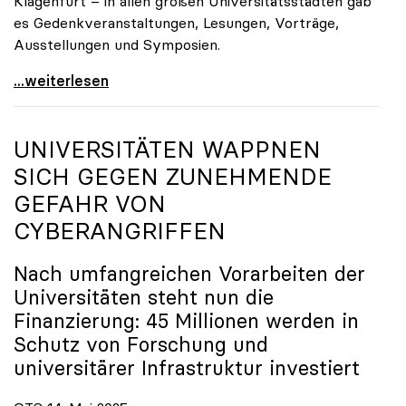
Klagenfurt – in allen großen Universitätsstädten gab
es Gedenkveranstaltungen, Lesungen, Vorträge,
Ausstellungen und Symposien.
uniko-Präsidentin Brigitte Hütter zu Gedenkjahr:
...weiterlesen
UNIVERSITÄTEN WAPPNEN
SICH GEGEN ZUNEHMENDE
GEFAHR VON
CYBERANGRIFFEN
Nach umfangreichen Vorarbeiten der
Universitäten steht nun die
Finanzierung: 45 Millionen werden in
Schutz von Forschung und
universitärer Infrastruktur investiert