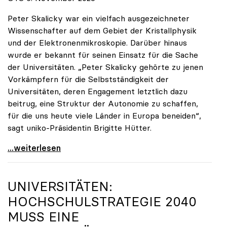
Peter Skalicky war ein vielfach ausgezeichneter
Wissenschafter auf dem Gebiet der Kristallphysik
und der Elektronenmikroskopie. Darüber hinaus
wurde er bekannt für seinen Einsatz für die Sache
der Universitäten. „Peter Skalicky gehörte zu jenen
Vorkämpfern für die Selbstständigkeit der
Universitäten, deren Engagement letztlich dazu
beitrug, eine Struktur der Autonomie zu schaffen,
für die uns heute viele Länder in Europa beneiden“,
sagt uniko-Präsidentin Brigitte Hütter.
uniko trauert um ehemaligen Präsidenten Peter
...weiterlesen
UNIVERSITÄTEN:
HOCHSCHULSTRATEGIE 2040
MUSS EINE