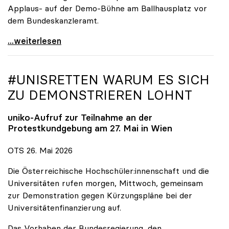
Applaus- auf der Demo-Bühne am Ballhausplatz vor
dem Bundeskanzleramt.
\"Wir nehmen es nicht hin\": Rede von
...weiterlesen
#UNISRETTEN WARUM ES SICH
ZU DEMONSTRIEREN LOHNT
uniko
-Aufruf zur Teilnahme an der
Protestkundgebung am 27. Mai in Wien
OTS 26. Mai 2026
Die Österreichische Hochschüler:innenschaft und die
Universitäten rufen morgen, Mittwoch, gemeinsam
zur Demonstration gegen Kürzungspläne bei der
Universitätenfinanzierung auf.
Das Vorhaben der Bundesregierung, den