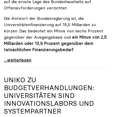
auf die ernste Lage des Bundeshaushalts auf
Offensivforderungen verzichtet.
Die Antwort der Bundesregierung ist, die
Universitätenfinanzierung auf 15,5 Milliarden zu
kürzen. Das bedeutet ein Minus von sechs Prozent
gegenüber der Ausgangsbasis und
ein Minus von 2,5
Milliarden oder 13,9 Prozent gegenüber dem
tatsächlichen Finanzierungsbedarf
.
\"Österreich ist für die heimischen Universitäten
...weiterlesen
UNIKO
ZU
BUDGETVERHANDLUNGEN:
UNIVERSITÄTEN SIND
INNOVATIONSLABORS UND
SYSTEMPARTNER