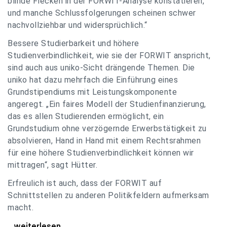
blinde Flecken in der FORWIT-Analyse konstatieren,
und manche Schlussfolgerungen scheinen schwer
nachvollziehbar und widersprüchlich.“
Bessere Studierbarkeit und höhere
Studienverbindlichkeit, wie sie der FORWIT anspricht,
sind auch aus uniko-Sicht drängende Themen. Die
uniko hat dazu mehrfach die Einführung eines
Grundstipendiums mit Leistungskomponente
angeregt. „Ein faires Modell der Studienfinanzierung,
das es allen Studierenden ermöglicht, ein
Grundstudium ohne verzögernde Erwerbstätigkeit zu
absolvieren, Hand in Hand mit einem Rechtsrahmen
für eine höhere Studienverbindlichkeit können wir
mittragen“, sagt Hütter.
Erfreulich ist auch, dass der FORWIT auf
Schnittstellen zu anderen Politikfeldern aufmerksam
macht.
uniko zu FORWIT-Analyse: Wichtige Themen
...weiterlesen