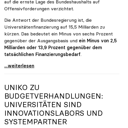
auf die ernste Lage des Bundeshaushalts auf
Offensivforderungen verzichtet.
Die Antwort der Bundesregierung ist, die
Universitätenfinanzierung auf 15,5 Milliarden zu
kürzen. Das bedeutet ein Minus von sechs Prozent
gegenüber der Ausgangsbasis und
ein Minus von 2,5
Milliarden oder 13,9 Prozent gegenüber dem
tatsächlichen Finanzierungsbedarf
.
\"Österreich ist für die heimischen Universitäten
...weiterlesen
UNIKO
ZU
BUDGETVERHANDLUNGEN:
UNIVERSITÄTEN SIND
INNOVATIONSLABORS UND
SYSTEMPARTNER