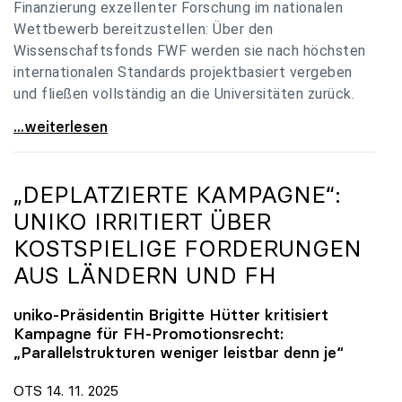
Finanzierung exzellenter Forschung im nationalen
Wettbewerb bereitzustellen: Über den
Wissenschaftsfonds FWF werden sie nach höchsten
internationalen Standards projektbasiert vergeben
und fließen vollständig an die Universitäten zurück.
Gemeinsam für einen starken Wissenschafts- und
...weiterlesen
„DEPLATZIERTE KAMPAGNE“:
UNIKO
IRRITIERT ÜBER
KOSTSPIELIGE FORDERUNGEN
AUS LÄNDERN UND FH
uniko
-Präsidentin Brigitte Hütter kritisiert
Kampagne für FH-Promotionsrecht:
„Parallelstrukturen weniger leistbar denn je“
OTS 14. 11. 2025