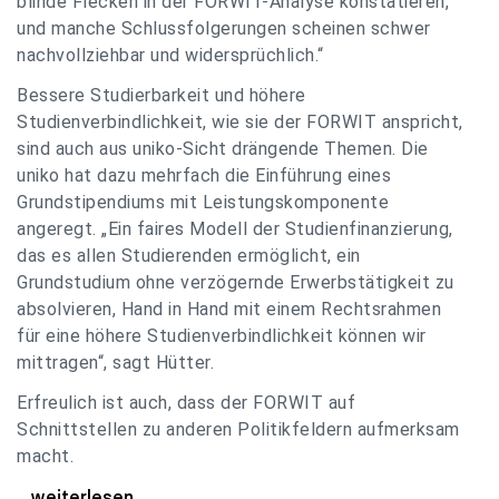
blinde Flecken in der FORWIT-Analyse konstatieren,
und manche Schlussfolgerungen scheinen schwer
nachvollziehbar und widersprüchlich.“
Bessere Studierbarkeit und höhere
Studienverbindlichkeit, wie sie der FORWIT anspricht,
sind auch aus uniko-Sicht drängende Themen. Die
uniko hat dazu mehrfach die Einführung eines
Grundstipendiums mit Leistungskomponente
angeregt. „Ein faires Modell der Studienfinanzierung,
das es allen Studierenden ermöglicht, ein
Grundstudium ohne verzögernde Erwerbstätigkeit zu
absolvieren, Hand in Hand mit einem Rechtsrahmen
für eine höhere Studienverbindlichkeit können wir
mittragen“, sagt Hütter.
Erfreulich ist auch, dass der FORWIT auf
Schnittstellen zu anderen Politikfeldern aufmerksam
macht.
uniko zu FORWIT-Analyse: Wichtige Themen
...weiterlesen