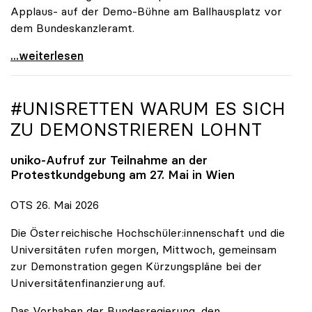
Applaus- auf der Demo-Bühne am Ballhausplatz vor
dem Bundeskanzleramt.
\"Wir nehmen es nicht hin\": Rede von
...weiterlesen
#UNISRETTEN WARUM ES SICH
ZU DEMONSTRIEREN LOHNT
uniko
-Aufruf zur Teilnahme an der
Protestkundgebung am 27. Mai in Wien
OTS 26. Mai 2026
Die Österreichische Hochschüler:innenschaft und die
Universitäten rufen morgen, Mittwoch, gemeinsam
zur Demonstration gegen Kürzungspläne bei der
Universitätenfinanzierung auf.
Das Vorhaben der Bundesregierung, den