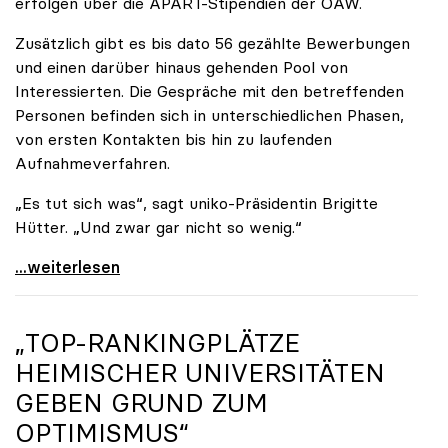
erfolgen über die APART-Stipendien der ÖAW.
Zusätzlich gibt es bis dato 56 gezählte Bewerbungen
und einen darüber hinaus gehenden Pool von
Interessierten. Die Gespräche mit den betreffenden
Personen befinden sich in unterschiedlichen Phasen,
von ersten Kontakten bis hin zu laufenden
Aufnahmeverfahren.
„Es tut sich was“, sagt uniko-Präsidentin Brigitte
Hütter. „Und zwar gar nicht so wenig.“
Reges Interesse von US-Forscher:innen an
...weiterlesen
„TOP-RANKINGPLÄTZE
HEIMISCHER UNIVERSITÄTEN
GEBEN GRUND ZUM
OPTIMISMUS“