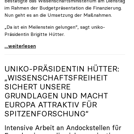
bestätigte das Wissenschaftsministerium am Dienstag
im Rahmen der Budgetpräsentation die Finanzierung.
Nun geht es an die Umsetzung der Maßnahmen.
„Da ist ein Meilenstein gelungen“, sagt uniko-
Präsidentin Brigitte Hütter.
Universitäten wappnen sich gegen zunehmende Gefahr
...weiterlesen
UNIKO
-PRÄSIDENTIN HÜTTER:
„WISSENSCHAFTSFREIHEIT
SICHERT UNSERE
GRUNDLAGEN UND MACHT
EUROPA ATTRAKTIV FÜR
SPITZENFORSCHUNG“
Intensive Arbeit an Andockstellen für