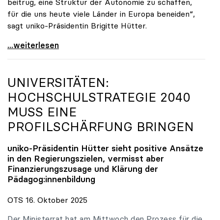
beitrug, eine Struktur der Autonomie zu schaffen,
für die uns heute viele Länder in Europa beneiden“,
sagt uniko-Präsidentin Brigitte Hütter.
uniko trauert um ehemaligen Präsidenten Peter
...weiterlesen
UNIVERSITÄTEN:
HOCHSCHULSTRATEGIE 2040
MUSS EINE
PROFILSCHÄRFUNG BRINGEN
uniko
-Präsidentin Hütter sieht positive Ansätze
in den Regierungszielen, vermisst aber
Finanzierungszusage und Klärung der
Pädagog:innenbildung
OTS 16. Oktober 2025
Der Ministerrat hat am Mittwoch den Prozess für die