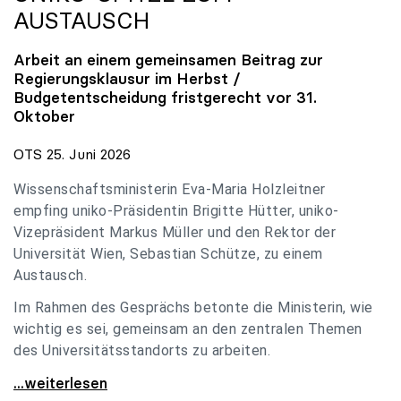
AUSTAUSCH
Arbeit an einem gemeinsamen Beitrag zur
Regierungsklausur im Herbst /
Budgetentscheidung fristgerecht vor 31.
Oktober
OTS 25. Juni 2026
Wissenschaftsministerin Eva-Maria Holzleitner
empfing uniko-Präsidentin Brigitte Hütter, uniko-
Vizepräsident Markus Müller und den Rektor der
Universität Wien, Sebastian Schütze, zu einem
Austausch.
Im Rahmen des Gesprächs betonte die Ministerin, wie
wichtig es sei, gemeinsam an den zentralen Themen
des Universitätsstandorts zu arbeiten.
Holzleitner empfing uniko-Spitze zum Austausch
...weiterlesen