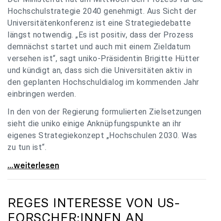
Hochschulstrategie 2040 genehmigt. Aus Sicht der
Universitätenkonferenz ist eine Strategiedebatte
längst notwendig. „Es ist positiv, dass der Prozess
demnächst startet und auch mit einem Zieldatum
versehen ist“, sagt uniko-Präsidentin Brigitte Hütter
und kündigt an, dass sich die Universitäten aktiv in
den geplanten Hochschuldialog im kommenden Jahr
einbringen werden.
In den von der Regierung formulierten Zielsetzungen
sieht die uniko einige Anknüpfungspunkte an ihr
eigenes Strategiekonzept „Hochschulen 2030. Was
zu tun ist“.
Universitäten: Hochschulstrategie 2040 muss eine
...weiterlesen
REGES INTERESSE VON US-
FORSCHER:INNEN AN