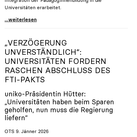
Universitäten erarbeitet.
Schools of Education an den Universitäten: Für
...weiterlesen
„VERZÖGERUNG
UNVERSTÄNDLICH“:
UNIVERSITÄTEN FORDERN
RASCHEN ABSCHLUSS DES
FTI-PAKTS
uniko
-Präsidentin Hütter:
„Universitäten haben beim Sparen
geholfen, nun muss die Regierung
liefern“
OTS 9. Jänner 2026