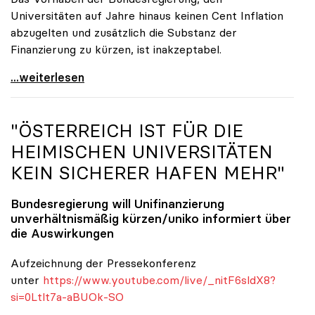
Universitäten auf Jahre hinaus keinen Cent Inflation
abzugelten und zusätzlich die Substanz der
Finanzierung zu kürzen, ist inakzeptabel.
#UnisRetten Warum es sich zu demonstrieren lohnt
...weiterlesen
"ÖSTERREICH IST FÜR DIE
HEIMISCHEN UNIVERSITÄTEN
KEIN SICHERER HAFEN MEHR"
Bundesregierung will Unifinanzierung
unverhältnismäßig kürzen/
uniko
informiert über
die Auswirkungen
Aufzeichnung der Pressekonferenz
unter
https://www.youtube.com/live/_nitF6sldX8?
si=0Ltlt7a-aBUOk-SO