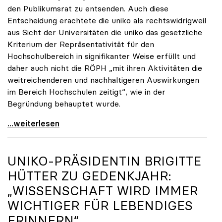
den Publikumsrat zu entsenden. Auch diese
Entscheidung erachtete die uniko als rechtswidrigweil
aus Sicht der Universitäten die uniko das gesetzliche
Kriterium der Repräsentativität für den
Hochschulbereich in signifikanter Weise erfüllt und
daher auch nicht die RÖPH „mit ihren Aktivitäten die
weitreichenderen und nachhaltigeren Auswirkungen
im Bereich Hochschulen zeitigt“, wie in der
Begründung behauptet wurde.
ORF-Publikumsrat: Regierung entsendet nun doch
...weiterlesen
UNIKO
-PRÄSIDENTIN BRIGITTE
HÜTTER ZU GEDENKJAHR:
„WISSENSCHAFT WIRD IMMER
WICHTIGER FÜR LEBENDIGES
ERINNERN“