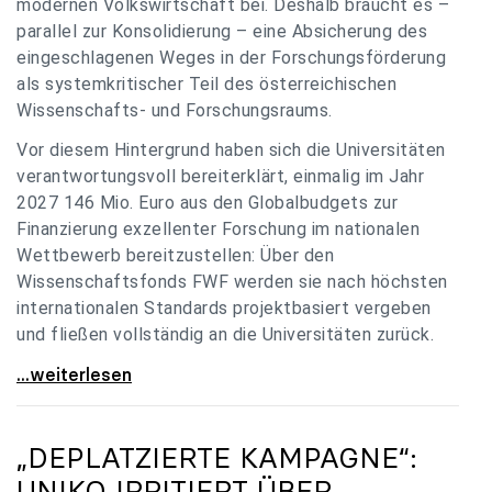
modernen Volkswirtschaft bei. Deshalb braucht es –
parallel zur Konsolidierung – eine Absicherung des
eingeschlagenen Weges in der Forschungsförderung
als systemkritischer Teil des österreichischen
Wissenschafts- und Forschungsraums.
Vor diesem Hintergrund haben sich die Universitäten
verantwortungsvoll bereiterklärt, einmalig im Jahr
2027 146 Mio. Euro aus den Globalbudgets zur
Finanzierung exzellenter Forschung im nationalen
Wettbewerb bereitzustellen: Über den
Wissenschaftsfonds FWF werden sie nach höchsten
internationalen Standards projektbasiert vergeben
und fließen vollständig an die Universitäten zurück.
Gemeinsam für einen starken Wissenschafts- und
...weiterlesen
„DEPLATZIERTE KAMPAGNE“:
UNIKO
IRRITIERT ÜBER