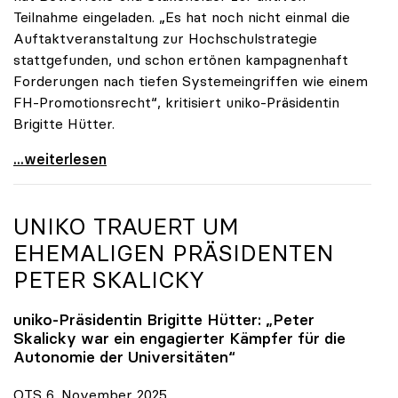
Teilnahme eingeladen. „Es hat noch nicht einmal die
Auftaktveranstaltung zur Hochschulstrategie
stattgefunden, und schon ertönen kampagnenhaft
Forderungen nach tiefen Systemeingriffen wie einem
FH-Promotionsrecht“, kritisiert uniko-Präsidentin
Brigitte Hütter.
„Deplatzierte Kampagne“: uniko irritiert über
...weiterlesen
UNIKO
TRAUERT UM
EHEMALIGEN PRÄSIDENTEN
PETER SKALICKY
uniko
-Präsidentin Brigitte Hütter: „Peter
Skalicky war ein engagierter Kämpfer für die
Autonomie der Universitäten“
OTS 6. November 2025