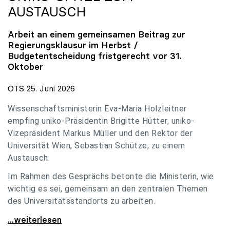
AUSTAUSCH
Arbeit an einem gemeinsamen Beitrag zur
Regierungsklausur im Herbst /
Budgetentscheidung fristgerecht vor 31.
Oktober
OTS 25. Juni 2026
Wissenschaftsministerin Eva-Maria Holzleitner
empfing uniko-Präsidentin Brigitte Hütter, uniko-
Vizepräsident Markus Müller und den Rektor der
Universität Wien, Sebastian Schütze, zu einem
Austausch.
Im Rahmen des Gesprächs betonte die Ministerin, wie
wichtig es sei, gemeinsam an den zentralen Themen
des Universitätsstandorts zu arbeiten.
Holzleitner empfing uniko-Spitze zum Austausch
...weiterlesen