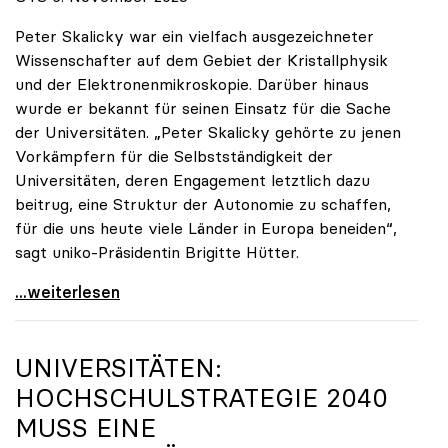
Peter Skalicky war ein vielfach ausgezeichneter
Wissenschafter auf dem Gebiet der Kristallphysik
und der Elektronenmikroskopie. Darüber hinaus
wurde er bekannt für seinen Einsatz für die Sache
der Universitäten. „Peter Skalicky gehörte zu jenen
Vorkämpfern für die Selbstständigkeit der
Universitäten, deren Engagement letztlich dazu
beitrug, eine Struktur der Autonomie zu schaffen,
für die uns heute viele Länder in Europa beneiden“,
sagt uniko-Präsidentin Brigitte Hütter.
uniko trauert um ehemaligen Präsidenten Peter
...weiterlesen
UNIVERSITÄTEN:
HOCHSCHULSTRATEGIE 2040
MUSS EINE