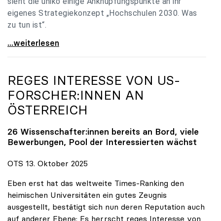
sieht die uniko einige Anknüpfungspunkte an ihr
eigenes Strategiekonzept „Hochschulen 2030. Was
zu tun ist“.
Universitäten: Hochschulstrategie 2040 muss eine
...weiterlesen
REGES INTERESSE VON US-
FORSCHER:INNEN AN
ÖSTERREICH
26 Wissenschafter:innen bereits an Bord, viele
Bewerbungen, Pool der Interessierten wächst
OTS 13. Oktober 2025
Eben erst hat das weltweite Times-Ranking den
heimischen Universitäten ein gutes Zeugnis
ausgestellt, bestätigt sich nun deren Reputation auch
auf anderer Ebene: Es herrscht reges Interesse von