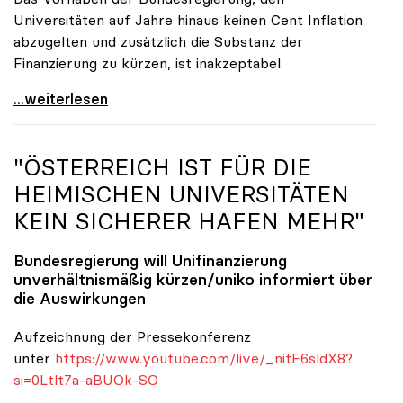
Universitäten auf Jahre hinaus keinen Cent Inflation
abzugelten und zusätzlich die Substanz der
Finanzierung zu kürzen, ist inakzeptabel.
#UnisRetten Warum es sich zu demonstrieren lohnt
...weiterlesen
"ÖSTERREICH IST FÜR DIE
HEIMISCHEN UNIVERSITÄTEN
KEIN SICHERER HAFEN MEHR"
Bundesregierung will Unifinanzierung
unverhältnismäßig kürzen/
uniko
informiert über
die Auswirkungen
Aufzeichnung der Pressekonferenz
unter
https://www.youtube.com/live/_nitF6sldX8?
si=0Ltlt7a-aBUOk-SO