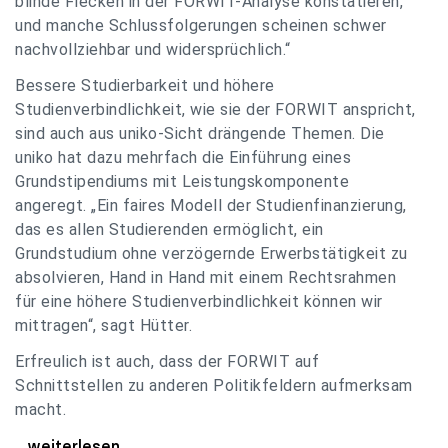
blinde Flecken in der FORWIT-Analyse konstatieren,
und manche Schlussfolgerungen scheinen schwer
nachvollziehbar und widersprüchlich.“
Bessere Studierbarkeit und höhere
Studienverbindlichkeit, wie sie der FORWIT anspricht,
sind auch aus uniko-Sicht drängende Themen. Die
uniko hat dazu mehrfach die Einführung eines
Grundstipendiums mit Leistungskomponente
angeregt. „Ein faires Modell der Studienfinanzierung,
das es allen Studierenden ermöglicht, ein
Grundstudium ohne verzögernde Erwerbstätigkeit zu
absolvieren, Hand in Hand mit einem Rechtsrahmen
für eine höhere Studienverbindlichkeit können wir
mittragen“, sagt Hütter.
Erfreulich ist auch, dass der FORWIT auf
Schnittstellen zu anderen Politikfeldern aufmerksam
macht.
uniko zu FORWIT-Analyse: Wichtige Themen
...weiterlesen