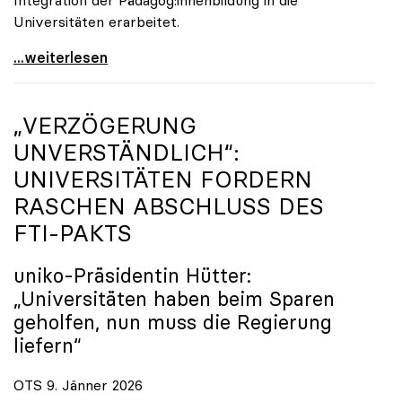
Universitäten erarbeitet.
Schools of Education an den Universitäten: Für
...weiterlesen
„VERZÖGERUNG
UNVERSTÄNDLICH“:
UNIVERSITÄTEN FORDERN
RASCHEN ABSCHLUSS DES
FTI-PAKTS
uniko
-Präsidentin Hütter:
„Universitäten haben beim Sparen
geholfen, nun muss die Regierung
liefern“
OTS 9. Jänner 2026