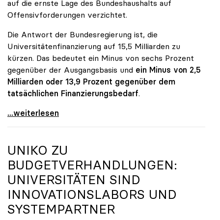
auf die ernste Lage des Bundeshaushalts auf
Offensivforderungen verzichtet.
Die Antwort der Bundesregierung ist, die
Universitätenfinanzierung auf 15,5 Milliarden zu
kürzen. Das bedeutet ein Minus von sechs Prozent
gegenüber der Ausgangsbasis und
ein Minus von 2,5
Milliarden oder 13,9 Prozent gegenüber dem
tatsächlichen Finanzierungsbedarf
.
\"Österreich ist für die heimischen Universitäten
...weiterlesen
UNIKO
ZU
BUDGETVERHANDLUNGEN:
UNIVERSITÄTEN SIND
INNOVATIONSLABORS UND
SYSTEMPARTNER