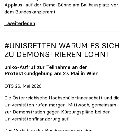
Applaus- auf der Demo-Bühne am Ballhausplatz vor
dem Bundeskanzleramt.
\"Wir nehmen es nicht hin\": Rede von
...weiterlesen
#UNISRETTEN WARUM ES SICH
ZU DEMONSTRIEREN LOHNT
uniko
-Aufruf zur Teilnahme an der
Protestkundgebung am 27. Mai in Wien
OTS 26. Mai 2026
Die Österreichische Hochschüler:innenschaft und die
Universitäten rufen morgen, Mittwoch, gemeinsam
zur Demonstration gegen Kürzungspläne bei der
Universitätenfinanzierung auf.
Das Vorhaben der Bundesregierung, den