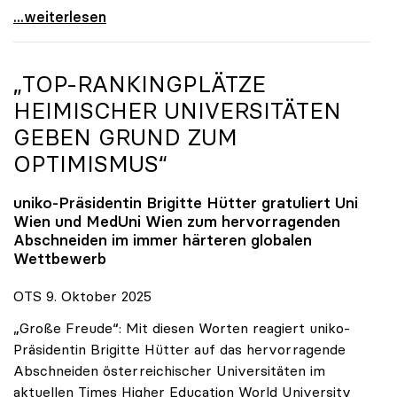
Reges Interesse von US-Forscher:innen an
...weiterlesen
„TOP-RANKINGPLÄTZE
HEIMISCHER UNIVERSITÄTEN
GEBEN GRUND ZUM
OPTIMISMUS“
uniko
-Präsidentin Brigitte Hütter gratuliert Uni
Wien und MedUni Wien zum hervorragenden
Abschneiden im immer härteren globalen
Wettbewerb
OTS 9. Oktober 2025
„Große Freude“: Mit diesen Worten reagiert uniko-
Präsidentin Brigitte Hütter auf das hervorragende
Abschneiden österreichischer Universitäten im
aktuellen Times Higher Education World University