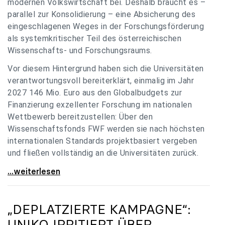
modernen Volkswirtschaft bei. Deshalb braucht es –
parallel zur Konsolidierung – eine Absicherung des
eingeschlagenen Weges in der Forschungsförderung
als systemkritischer Teil des österreichischen
Wissenschafts- und Forschungsraums.
Vor diesem Hintergrund haben sich die Universitäten
verantwortungsvoll bereiterklärt, einmalig im Jahr
2027 146 Mio. Euro aus den Globalbudgets zur
Finanzierung exzellenter Forschung im nationalen
Wettbewerb bereitzustellen: Über den
Wissenschaftsfonds FWF werden sie nach höchsten
internationalen Standards projektbasiert vergeben
und fließen vollständig an die Universitäten zurück.
Gemeinsam für einen starken Wissenschafts- und
...weiterlesen
„DEPLATZIERTE KAMPAGNE“:
UNIKO
IRRITIERT ÜBER