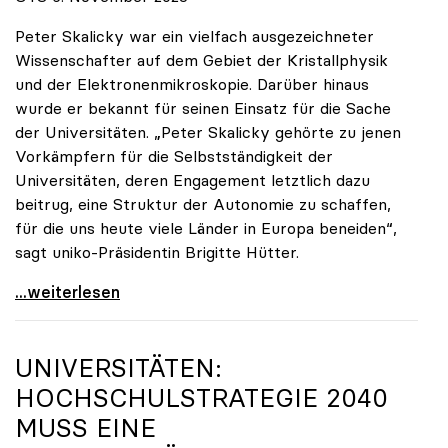
Peter Skalicky war ein vielfach ausgezeichneter
Wissenschafter auf dem Gebiet der Kristallphysik
und der Elektronenmikroskopie. Darüber hinaus
wurde er bekannt für seinen Einsatz für die Sache
der Universitäten. „Peter Skalicky gehörte zu jenen
Vorkämpfern für die Selbstständigkeit der
Universitäten, deren Engagement letztlich dazu
beitrug, eine Struktur der Autonomie zu schaffen,
für die uns heute viele Länder in Europa beneiden“,
sagt uniko-Präsidentin Brigitte Hütter.
uniko trauert um ehemaligen Präsidenten Peter
...weiterlesen
UNIVERSITÄTEN:
HOCHSCHULSTRATEGIE 2040
MUSS EINE