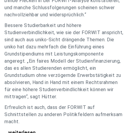
blinde Flecken in der FORWIT-Analyse konstatieren,
und manche Schlussfolgerungen scheinen schwer
nachvollziehbar und widersprüchlich.“
Bessere Studierbarkeit und höhere
Studienverbindlichkeit, wie sie der FORWIT anspricht,
sind auch aus uniko-Sicht drängende Themen. Die
uniko hat dazu mehrfach die Einführung eines
Grundstipendiums mit Leistungskomponente
angeregt. „Ein faires Modell der Studienfinanzierung,
das es allen Studierenden ermöglicht, ein
Grundstudium ohne verzögernde Erwerbstätigkeit zu
absolvieren, Hand in Hand mit einem Rechtsrahmen
für eine höhere Studienverbindlichkeit können wir
mittragen“, sagt Hütter.
Erfreulich ist auch, dass der FORWIT auf
Schnittstellen zu anderen Politikfeldern aufmerksam
macht.
uniko zu FORWIT-Analyse: Wichtige Themen
...weiterlesen