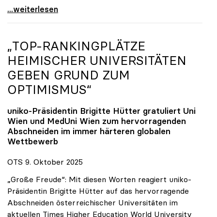
Reges Interesse von US-Forscher:innen an
...weiterlesen
„TOP-RANKINGPLÄTZE
HEIMISCHER UNIVERSITÄTEN
GEBEN GRUND ZUM
OPTIMISMUS“
uniko
-Präsidentin Brigitte Hütter gratuliert Uni
Wien und MedUni Wien zum hervorragenden
Abschneiden im immer härteren globalen
Wettbewerb
OTS 9. Oktober 2025
„Große Freude“: Mit diesen Worten reagiert uniko-
Präsidentin Brigitte Hütter auf das hervorragende
Abschneiden österreichischer Universitäten im
aktuellen Times Higher Education World University