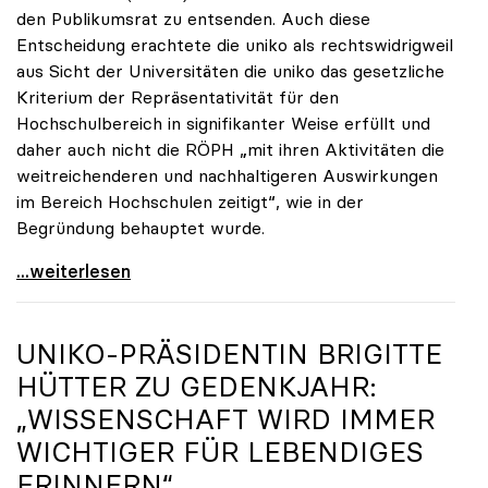
den Publikumsrat zu entsenden. Auch diese
Entscheidung erachtete die uniko als rechtswidrigweil
aus Sicht der Universitäten die uniko das gesetzliche
Kriterium der Repräsentativität für den
Hochschulbereich in signifikanter Weise erfüllt und
daher auch nicht die RÖPH „mit ihren Aktivitäten die
weitreichenderen und nachhaltigeren Auswirkungen
im Bereich Hochschulen zeitigt“, wie in der
Begründung behauptet wurde.
ORF-Publikumsrat: Regierung entsendet nun doch
...weiterlesen
UNIKO
-PRÄSIDENTIN BRIGITTE
HÜTTER ZU GEDENKJAHR:
„WISSENSCHAFT WIRD IMMER
WICHTIGER FÜR LEBENDIGES
ERINNERN“