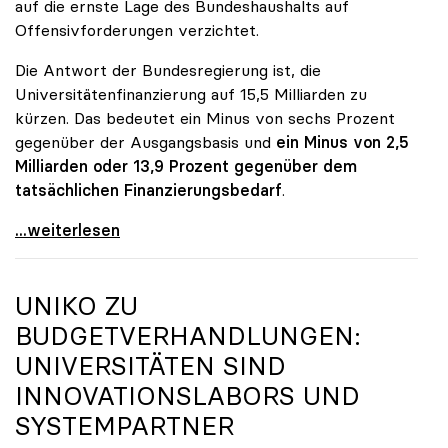
auf die ernste Lage des Bundeshaushalts auf
Offensivforderungen verzichtet.
Die Antwort der Bundesregierung ist, die
Universitätenfinanzierung auf 15,5 Milliarden zu
kürzen. Das bedeutet ein Minus von sechs Prozent
gegenüber der Ausgangsbasis und
ein Minus von 2,5
Milliarden oder 13,9 Prozent gegenüber dem
tatsächlichen Finanzierungsbedarf
.
\"Österreich ist für die heimischen Universitäten
...weiterlesen
UNIKO
ZU
BUDGETVERHANDLUNGEN:
UNIVERSITÄTEN SIND
INNOVATIONSLABORS UND
SYSTEMPARTNER