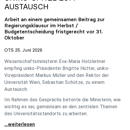
AUSTAUSCH
Arbeit an einem gemeinsamen Beitrag zur
Regierungsklausur im Herbst /
Budgetentscheidung fristgerecht vor 31.
Oktober
OTS 25. Juni 2026
Wissenschaftsministerin Eva-Maria Holzleitner
empfing uniko-Präsidentin Brigitte Hütter, uniko-
Vizepräsident Markus Müller und den Rektor der
Universität Wien, Sebastian Schütze, zu einem
Austausch.
Im Rahmen des Gesprächs betonte die Ministerin, wie
wichtig es sei, gemeinsam an den zentralen Themen
des Universitätsstandorts zu arbeiten.
Holzleitner empfing uniko-Spitze zum Austausch
...weiterlesen