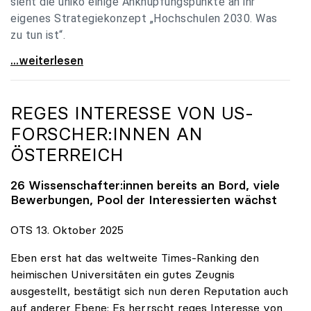
sieht die uniko einige Anknüpfungspunkte an ihr
eigenes Strategiekonzept „Hochschulen 2030. Was
zu tun ist“.
Universitäten: Hochschulstrategie 2040 muss eine
...weiterlesen
REGES INTERESSE VON US-
FORSCHER:INNEN AN
ÖSTERREICH
26 Wissenschafter:innen bereits an Bord, viele
Bewerbungen, Pool der Interessierten wächst
OTS 13. Oktober 2025
Eben erst hat das weltweite Times-Ranking den
heimischen Universitäten ein gutes Zeugnis
ausgestellt, bestätigt sich nun deren Reputation auch
auf anderer Ebene: Es herrscht reges Interesse von