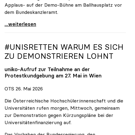
Applaus- auf der Demo-Bühne am Ballhausplatz vor
dem Bundeskanzleramt.
\"Wir nehmen es nicht hin\": Rede von
...weiterlesen
#UNISRETTEN WARUM ES SICH
ZU DEMONSTRIEREN LOHNT
uniko
-Aufruf zur Teilnahme an der
Protestkundgebung am 27. Mai in Wien
OTS 26. Mai 2026
Die Österreichische Hochschüler:innenschaft und die
Universitäten rufen morgen, Mittwoch, gemeinsam
zur Demonstration gegen Kürzungspläne bei der
Universitätenfinanzierung auf.
Das Vorhaben der Bundesregierung, den