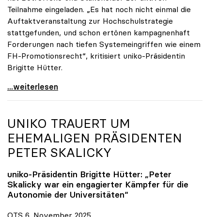
Teilnahme eingeladen. „Es hat noch nicht einmal die
Auftaktveranstaltung zur Hochschulstrategie
stattgefunden, und schon ertönen kampagnenhaft
Forderungen nach tiefen Systemeingriffen wie einem
FH-Promotionsrecht“, kritisiert uniko-Präsidentin
Brigitte Hütter.
„Deplatzierte Kampagne“: uniko irritiert über
...weiterlesen
UNIKO
TRAUERT UM
EHEMALIGEN PRÄSIDENTEN
PETER SKALICKY
uniko
-Präsidentin Brigitte Hütter: „Peter
Skalicky war ein engagierter Kämpfer für die
Autonomie der Universitäten“
OTS 6. November 2025