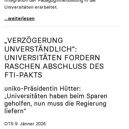
Universitäten erarbeitet.
Schools of Education an den Universitäten: Für
...weiterlesen
„VERZÖGERUNG
UNVERSTÄNDLICH“:
UNIVERSITÄTEN FORDERN
RASCHEN ABSCHLUSS DES
FTI-PAKTS
uniko
-Präsidentin Hütter:
„Universitäten haben beim Sparen
geholfen, nun muss die Regierung
liefern“
OTS 9. Jänner 2026