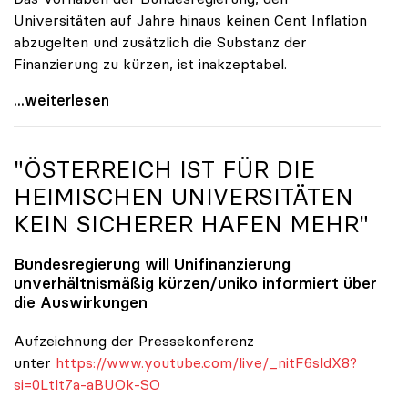
Universitäten auf Jahre hinaus keinen Cent Inflation
abzugelten und zusätzlich die Substanz der
Finanzierung zu kürzen, ist inakzeptabel.
#UnisRetten Warum es sich zu demonstrieren lohnt
...weiterlesen
"ÖSTERREICH IST FÜR DIE
HEIMISCHEN UNIVERSITÄTEN
KEIN SICHERER HAFEN MEHR"
Bundesregierung will Unifinanzierung
unverhältnismäßig kürzen/
uniko
informiert über
die Auswirkungen
Aufzeichnung der Pressekonferenz
unter
https://www.youtube.com/live/_nitF6sldX8?
si=0Ltlt7a-aBUOk-SO