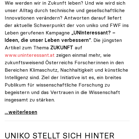
Wie werden wir in Zukunft leben? Und wie wird sich
unser Alltag durch technische und gesellschaftliche
Innovationen verändern? Antworten darauf liefert
der aktuelle Schwerpunkt der von uniko und FWF ins
Leben gerufenen Kampagne
„UNInteressant? –
Ideen, die unser Leben verbessern“
. Die jüngsten
Artikel zum Thema
ZUKUNFT
auf
www.uninteressant.at
zeigen einmal mehr, wie
zukunftsweisend Österreichs Forscher:innen in den
Bereichen Klimaschutz, Nachhaltigkeit und künstliche
Intelligenz sind. Ziel der Initiative ist es, ein breites
Publikum für wissenschaftliche Forschung zu
begeistern und das Vertrauen in die Wissenschaft
insgesamt zu stärken.
Alles außer UNInteressant: So viel Wissenschaft
...weiterlesen
UNIKO
STELLT SICH HINTER