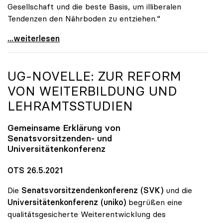
Gesellschaft und die beste Basis, um illiberalen
Tendenzen den Nährboden zu entziehen.“
„Populismus ist eigentliche Gefahr für Europa und
...weiterlesen
UG-NOVELLE: ZUR REFORM
VON WEITERBILDUNG UND
LEHRAMTSSTUDIEN
Gemeinsame Erklärung von
Senatsvorsitzenden- und
Universitätenkonferenz
OTS 26.5.2021
Die
Senatsvorsitzendenkonferenz (SVK)
und die
Universitätenkonferenz (uniko)
begrüßen eine
qualitätsgesicherte Weiterentwicklung des