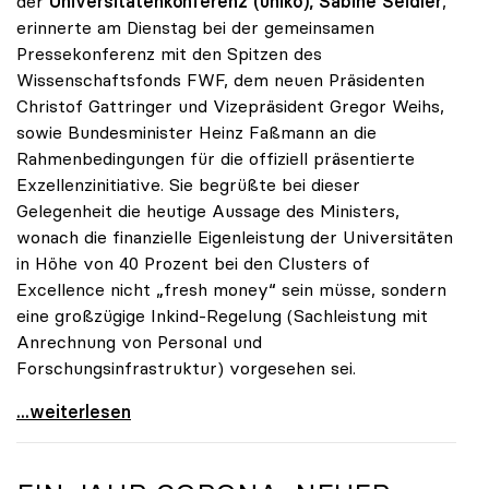
der
Universitätenkonferenz (uniko), Sabine Seidler
,
erinnerte am Dienstag bei der gemeinsamen
Pressekonferenz mit den Spitzen des
Wissenschaftsfonds FWF, dem neuen Präsidenten
Christof Gattringer und Vizepräsident Gregor Weihs,
sowie Bundesminister Heinz Faßmann an die
Rahmenbedingungen für die offiziell präsentierte
Exzellenzinitiative. Sie begrüßte bei dieser
Gelegenheit die heutige Aussage des Ministers,
wonach die finanzielle Eigenleistung der Universitäten
in Höhe von 40 Prozent bei den Clusters of
Excellence nicht „fresh money“ sein müsse, sondern
eine großzügige Inkind-Regelung (Sachleistung mit
Anrechnung von Personal und
Forschungsinfrastruktur) vorgesehen sei.
Seidler zur Exzellenzinitiative: Erfolg hängt von
...weiterlesen