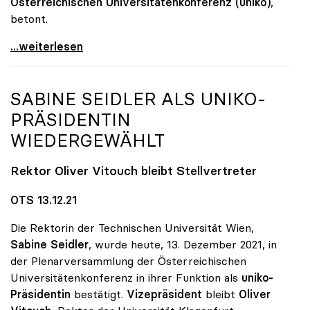
Österreichischen Universitätenkonferenz (uniko)
,
betont.
Große Nachfrage: Psychologische Beratungen an Unis
...weiterlesen
SABINE SEIDLER ALS
UNIKO
-
PRÄSIDENTIN
WIEDERGEWÄHLT
Rektor Oliver Vitouch bleibt Stellvertreter
OTS 13.12.21
Die Rektorin der Technischen Universität Wien,
Sabine Seidler
, wurde heute, 13. Dezember 2021, in
der Plenarversammlung der Österreichischen
Universitätenkonferenz in ihrer Funktion als
uniko-
Präsidentin
bestätigt.
Vizepräsident
bleibt
Oliver