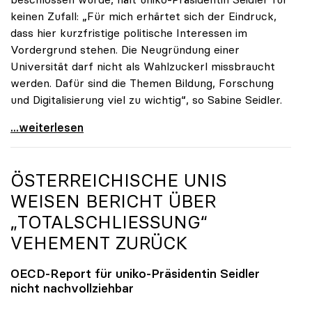
keinen Zufall: „Für mich erhärtet sich der Eindruck,
dass hier kurzfristige politische Interessen im
Vordergrund stehen. Die Neugründung einer
Universität darf nicht als Wahlzuckerl missbraucht
werden. Dafür sind die Themen Bildung, Forschung
und Digitalisierung viel zu wichtig“, so Sabine Seidler.
uniko-Präsidentin zur TU OÖ: „Völlig
...weiterlesen
ÖSTERREICHISCHE UNIS
WEISEN BERICHT ÜBER
„TOTALSCHLIESSUNG“ V
EHEMENT ZURÜCK
OECD-Report für
uniko
-Präsidentin Seidler
nicht nachvollziehbar