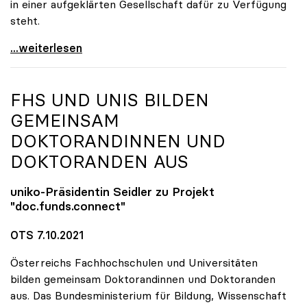
in einer aufgeklärten Gesellschaft dafür zu Verfügung
steht.
uniko stellt sich hinter Forscher:innen
...weiterlesen
FHS UND UNIS BILDEN
GEMEINSAM
DOKTORANDINNEN UND
DOKTORANDEN AUS
uniko
-Präsidentin Seidler zu Projekt
"doc.funds.connect"
OTS 7.10.2021
Österreichs Fachhochschulen und Universitäten
bilden gemeinsam Doktorandinnen und Doktoranden
aus. Das Bundesministerium für Bildung, Wissenschaft