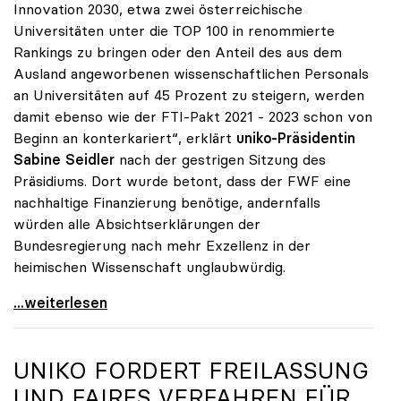
Innovation 2030, etwa zwei österreichische
Universitäten unter die TOP 100 in renommierte
Rankings zu bringen oder den Anteil des aus dem
Ausland angeworbenen wissenschaftlichen Personals
an Universitäten auf 45 Prozent zu steigern, werden
damit ebenso wie der FTI-Pakt 2021 - 2023 schon von
Beginn an konterkariert“, erklärt
uniko-Präsidentin
Sabine Seidler
nach der gestrigen Sitzung des
Präsidiums. Dort wurde betont, dass der FWF eine
nachhaltige Finanzierung benötige, andernfalls
würden alle Absichtserklärungen der
Bundesregierung nach mehr Exzellenz in der
heimischen Wissenschaft unglaubwürdig.
uniko über Wegfall von Förderungen des
...weiterlesen
UNIKO
FORDERT FREILASSUNG
UND FAIRES VERFAHREN FÜR