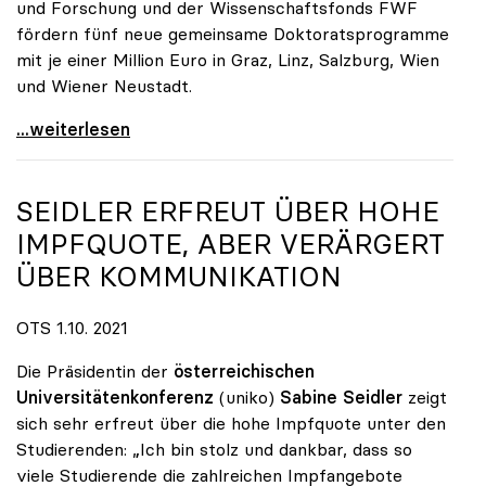
und Forschung und der Wissenschaftsfonds FWF
fördern fünf neue gemeinsame Doktoratsprogramme
mit je einer Million Euro in Graz, Linz, Salzburg, Wien
und Wiener Neustadt.
FHs und Unis bilden gemeinsam Doktorandinnen und
...weiterlesen
SEIDLER ERFREUT ÜBER HOHE
IMPFQUOTE, ABER VERÄRGERT
ÜBER KOMMUNIKATION
OTS 1.10. 2021
Die Präsidentin der
österreichischen
Universitätenkonferenz
(uniko)
Sabine Seidler
zeigt
sich sehr erfreut über die hohe Impfquote unter den
Studierenden: „Ich bin stolz und dankbar, dass so
viele Studierende die zahlreichen Impfangebote