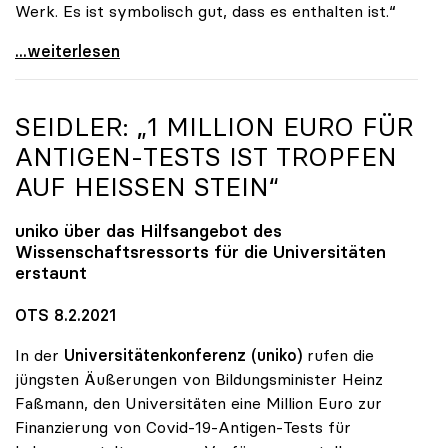
Werk. Es ist symbolisch gut, dass es enthalten ist.“
uniko-Vize Vitouch zu 16 ECTS-Punkten: „Kleinste
...weiterlesen
SEIDLER: „1 MILLION EURO FÜR
ANTIGEN-TESTS IST TROPFEN
AUF HEISSEN STEIN“
uniko
über das Hilfsangebot des
Wissenschaftsressorts für die Universitäten
erstaunt
OTS 8.2.2021
In der
Universitätenkonferenz (uniko)
rufen die
jüngsten Äußerungen von Bildungsminister Heinz
Faßmann, den Universitäten eine Million Euro zur
Finanzierung von Covid-19-Antigen-Tests für