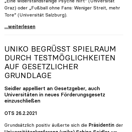
„Eine widerstandsfähige Psyche hilft“ (Universität
Graz) oder „Fußball ohne Fans: Weniger Streit, mehr
Tore“ (Universität Salzburg).
Ein Jahr Corona: Neuer Fokus auf „Leben mit der
...weiterlesen
UNIKO
BEGRÜSST SPIELRAUM D
URCH TESTMÖGLICHKEITEN A
UF GESETZLICHER G
RUNDLAGE
Seidler appelliert an Gesetzgeber, auch
Universitäten in neues Förderungsgesetz
einzuschließen
OTS 26.2.2021
Grundsätzlich positiv äußerte sich die
Präsidentin
der