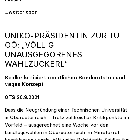
Seidler erfreut über hohe Impfquote, aber
...weiterlesen
UNIKO
-PRÄSIDENTIN ZUR TU
OÖ: „VÖLLIG
UNAUSGEGORENES
WAHLZUCKERL“
Seidler kritisiert rechtlichen Sonderstatus und
vages Konzept
OTS 20.9.2021
Dass die Neugründung einer Technischen Universität
in Oberösterreich – trotz zahlreicher Kritikpunkte im
Vorfeld – ausgerechnet eine Woche vor den
Landtagswahlen in Oberösterreich im Ministerrat
beschlossen wurde, hält uniko-Präsidentin Seidler für