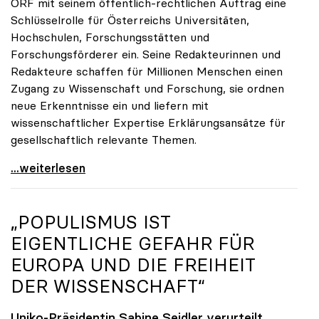
ORF mit seinem öffentlich-rechtlichen Auftrag eine
Schlüsselrolle für Österreichs Universitäten,
Hochschulen, Forschungsstätten und
Forschungsförderer ein. Seine Redakteurinnen und
Redakteure schaffen für Millionen Menschen einen
Zugang zu Wissenschaft und Forschung, sie ordnen
neue Erkenntnisse ein und liefern mit
wissenschaftlicher Expertise Erklärungsansätze für
gesellschaftlich relevante Themen.
Zukunft braucht Wissen
...weiterlesen
„POPULISMUS IST
EIGENTLICHE GEFAHR FÜR
EUROPA UND DIE FREIHEIT
DER WISSENSCHAFT“
Uniko-Präsidentin Sabine Seidler verurteilt