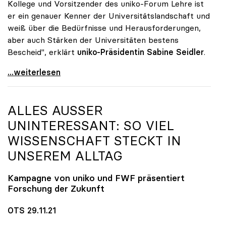
Kollege und Vorsitzender des uniko-Forum Lehre ist
er ein genauer Kenner der Universitätslandschaft und
weiß über die Bedürfnisse und Herausforderungen,
aber auch Stärken der Universitäten bestens
Bescheid", erklärt
uniko-Präsidentin Sabine Seidler
.
uniko gratuliert Martin Polaschek zur Bestellung
...weiterlesen
ALLES AUSSER U
NINTERESSANT: SO VIEL W
ISSENSCHAFT STECKT IN U
NSEREM ALLTAG
Kampagne von
uniko
und FWF präsentiert
Forschung der Zukunft
OTS 29.11.21