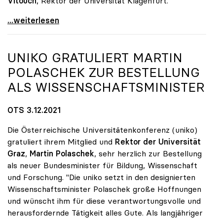
Vitouch
, Rektor der Universität Klagenfurt.
Sabine Seidler als uniko-Präsidentin wiedergewählt
...weiterlesen
UNIKO
GRATULIERT MARTIN
POLASCHEK ZUR BESTELLUNG
ALS WISSENSCHAFTSMINISTER
OTS 3.12.2021
Die Österreichische Universitätenkonferenz (uniko)
gratuliert ihrem Mitglied und
Rektor der Universität
Graz
,
Martin Polaschek
, sehr herzlich zur Bestellung
als neuer Bundesminister für Bildung, Wissenschaft
und Forschung. "Die uniko setzt in den designierten
Wissenschaftsminister Polaschek große Hoffnungen
und wünscht ihm für diese verantwortungsvolle und
herausfordernde Tätigkeit alles Gute. Als langjähriger