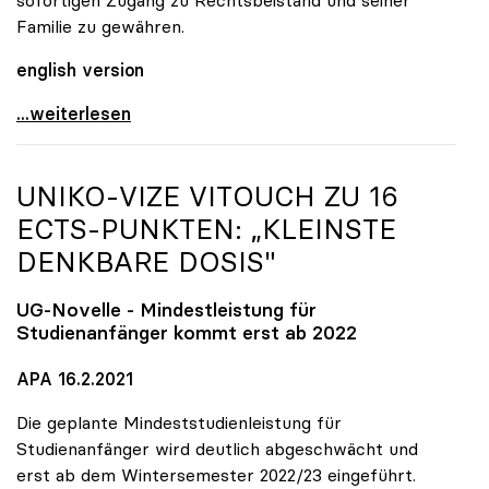
Familie zu gewähren.
english version
uniko fordert Freilassung und faires Verfahren für
...weiterlesen
UNIKO
-VIZE VITOUCH ZU 16
ECTS-PUNKTEN: „KLEINSTE
DENKBARE DOSIS"
UG-Novelle - Mindestleistung für
Studienanfänger kommt erst ab 2022
APA 16.2.2021
Die geplante Mindeststudienleistung für
Studienanfänger wird deutlich abgeschwächt und
erst ab dem Wintersemester 2022/23 eingeführt.