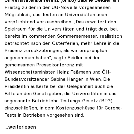
Universitätenkonferenz (uniko) Sabine Seidler
am
Freitag zu der in der UG-Novelle vorgesehenen
Möglichkeit, das Testen an Universitäten auch
verpflichtend vorzuschreiben. „Das erweitert den
Spielraum für die Universitäten und trägt dazu bei,
bereits im kommenden Sommersemester, realistisch
betrachtet nach den Osterferien, mehr Lehre in die
Präsenz zurückzubringen, als wir ursprünglich
angenommen haben“, sagte Seidler bei der
gemeinsamen Pressekonferenz mit
Wissenschaftsminister Heinz Faßmann und ÖH-
Bundesvorsitzender Sabine Hanger in Wien. Die
Präsidentin äußerte bei der Gelegenheit auch die
Bitte an den Gesetzgeber, die Universitäten in das
sogenannte Betriebliche Testungs-Gesetz (BTG)
einzuschließen, in dem Kostenzuschüsse für Corona-
Tests in Betrieben vorgesehen sind.
uniko begrüßt Spielraum durch Testmöglichkeiten
...weiterlesen