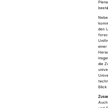
Plena
bestä
Neben
komme
den U
forsc
Unifi
einer
Herau
insge
die Z
unive
Unive
techn
Blick
Zusa
Auch 
und R