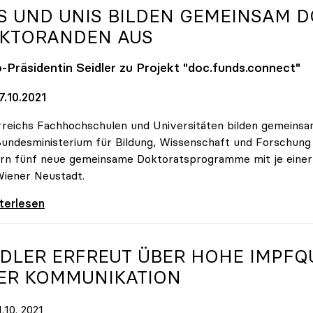
S UND UNIS BILDEN GEMEINSAM 
KTORANDEN AUS
o
-Präsidentin Seidler zu Projekt "doc.funds.connect"
7.10.2021
reichs Fachhochschulen und Universitäten bilden gemeins
undesministerium für Bildung, Wissenschaft und Forschun
rn fünf neue gemeinsame Doktoratsprogramme mit je einer Mi
iener Neustadt.
und Unis bilden gemeinsam Doktorandinnen und
iterlesen
IDLER ERFREUT ÜBER HOHE IMPFQ
ER KOMMUNIKATION
.10. 2021