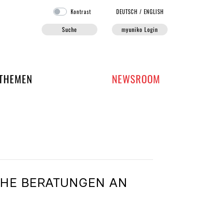
Kontrast
DE
UTSCH
/
EN
GLISH
Suche
myuniko Login
EN DER UNIKO
THEMEN
NEWSROOM
E BERATUNGEN AN U