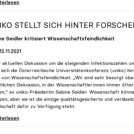
 außer UNInteressant: So viel Wissenschaft
iterlesen
IKO
STELLT SICH HINTER FORSCHE
e Seidler kritisiert Wissenschaftsfeindlichkeit
2.11.2021
r aktuellen Diskussion um die steigenden Infektionszahlen u
t sich die Österreichische Universitätenkonferenz (uniko) hin
von Wissenschaftsfeindlichkeit. „Wir sind sehr besorgt übe
tlichen Diskussion, in der Wissenschaftler:innen immer öfte
n,“ so uniko-Präsidentin Sabine Seidler. Wissenschaft könne
zen, aber sie ist die einzige qualitätsgesicherte und verlässli
lschaft dafür zu Verfügung steht.
 stellt sich hinter Forscher:innen
iterlesen