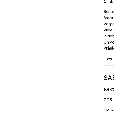
OTS, 
Seit 
öster
verga
viele
leide
Unive
Präsi
Große
...we
SA
Rekt
OTS 1
Die R