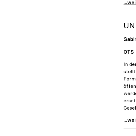
Alles
...we
UN
Sabin
OTS 1
In de
stell
Form 
öffen
werde
erset
Gesel
uniko
...we