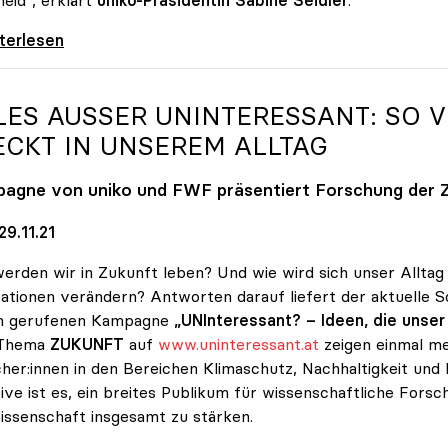
 gratuliert Martin Polaschek zur Bestellung
iterlesen
LES AUSSER UNINTERESSANT: SO VI
CKT IN UNSEREM ALLTAG
pagne von
uniko
und FWF präsentiert Forschung der 
9.11.21
erden wir in Zukunft leben? Und wie wird sich unser Alltag
ationen verändern? Antworten darauf liefert der aktuelle
n gerufenen Kampagne
„UNInteressant? – Ideen, die unse
Thema
ZUKUNFT
auf
www.uninteressant.at
zeigen einmal me
her:innen in den Bereichen Klimaschutz, Nachhaltigkeit und kü
ative ist es, ein breites Publikum für wissenschaftliche For
issenschaft insgesamt zu stärken.