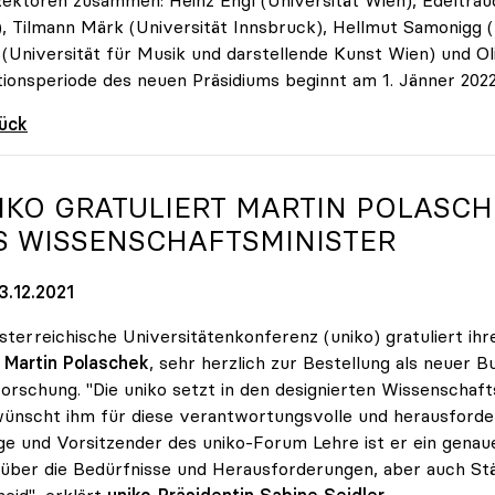
, Tilmann Märk (Universität Innsbruck), Hellmut Samonigg (M
(Universität für Musik und darstellende Kunst Wien) und Oli
ionsperiode des neuen Präsidiums beginnt am 1. Jänner 2022
rück
IKO
GRATULIERT MARTIN POLASCH
S WISSENSCHAFTSMINISTER
3.12.2021
sterreichische Universitätenkonferenz (uniko) gratuliert ih
,
Martin Polaschek
, sehr herzlich zur Bestellung als neuer 
orschung. "Die uniko setzt in den designierten Wissenscha
ünscht ihm für diese verantwortungsvolle und herausfordernd
ge und Vorsitzender des uniko-Forum Lehre ist er ein genau
über die Bedürfnisse und Herausforderungen, aber auch St
eid", erklärt
uniko-Präsidentin Sabine Seidler
.