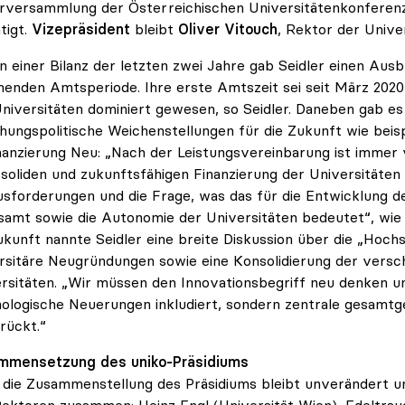
rversammlung der Österreichischen Universitätenkonferenz 
tigt.
Vizepräsident
bleibt
Oliver Vitouch
, Rektor der Univer
 einer Bilanz der letzten zwei Jahre gab Seidler einen Aus
nden Amtsperiode. Ihre erste Amtszeit sei seit März 20
niversitäten dominiert gewesen, so Seidler. Daneben gab es
hungspolitische Weichenstellungen für die Zukunft wie beis
nanzierung Neu: „Nach der Leistungsvereinbarung ist immer
 soliden und zukunftsfähigen Finanzierung der Universitäte
sforderungen und die Frage, was das für die Entwicklung de
samt sowie die Autonomie der Universitäten bedeutet“, wie S
ukunft nannte Seidler eine breite Diskussion über die „Hoc
rsitäre Neugründungen sowie eine Konsolidierung der versch
rsitäten. „Wir müssen den Innovationsbegriff neu denken und
ologische Neuerungen inkludiert, sondern zentrale gesamtge
 rückt.“
mmensetzung des uniko-Präsidiums
die Zusammenstellung des Präsidiums bleibt unverändert un
ektoren zusammen: Heinz Engl (Universität Wien), Edeltrau