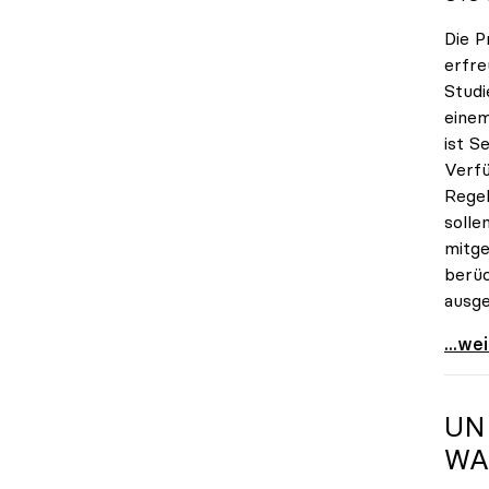
Die P
erfre
Studi
einem
ist S
Verfü
Regel
solle
mitge
berüc
ausge
Seidl
...we
UN
WA