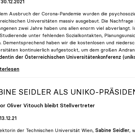
30.12.2021
dem Ausbruch der Corona-Pandemie wurden die psychosozi
reichischen Universitäten massiv ausgebaut. Die Nachfrage 
ngenen zwei Jahre haben uns allen enorm viel abverlangt. I
 Studierende unter fehlenden Sozialkontakten, Planungsunsic
n. Dementsprechend haben wir die kostenlosen und nieders
rsitäten kontinuierlich aufgestockt, um dem großen Andr
dentin der Österreichischen Universitätenkonferenz (unik
 Nachfrage: Psychologische Beratungen an Unis
iterlesen
BINE SEIDLER ALS
UNIKO
-PRÄSIDE
or Oliver Vitouch bleibt Stellvertreter
3.12.21
ektorin der Technischen Universität Wien,
Sabine Seidler
, 