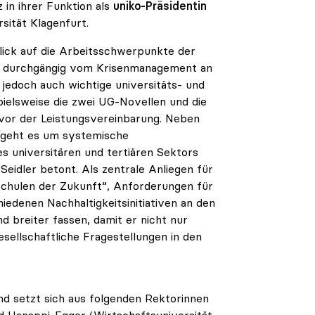
in ihrer Funktion als
uniko-Präsidentin
sität Klagenfurt.
blick auf die Arbeitsschwerpunkte der
20 durchgängig vom Krisenmanagement an
 jedoch auch wichtige universitäts- und
pielsweise die zwei UG-Novellen und die
 vor der Leistungsvereinbarung. Neben
n geht es um systemische
s universitären und tertiären Sektors
eidler betont. Als zentrale Anliegen für
hschulen der Zukunft“, Anforderungen für
iedenen Nachhaltigkeitsinitiativen an den
 breiter fassen, damit er nicht nur
sellschaftliche Fragestellungen in den
d setzt sich aus folgenden Rektorinnen
d Hanappi-Egger (Wirtschaftsuniversität