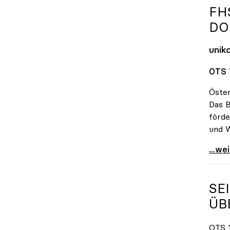
FH
DO
unik
OTS 
Öster
Das B
förde
und W
FHs 
...we
SE
ÜB
OTS 1