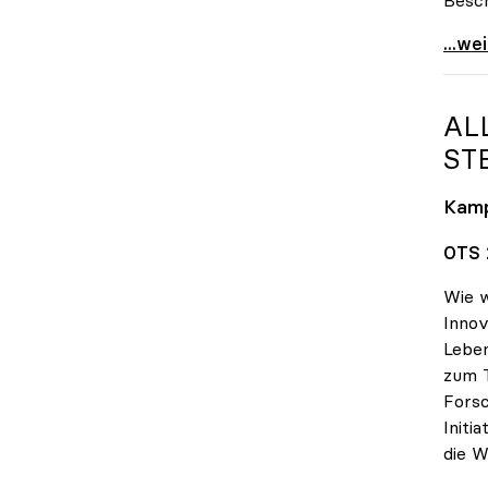
uniko
...we
AL
TE
Kam
OTS 2
Wie w
Innov
Lebe
zum 
Forsc
Initi
die W