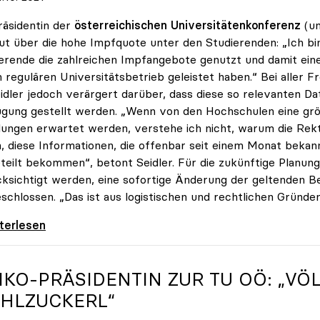
räsidentin der
österreichischen
Universitätenkonferenz
(un
ut über die hohe Impfquote unter den Studierenden: „Ich bin
erende die zahlreichen Impfangebote genutzt und damit ein
 regulären Universitätsbetrieb geleistet haben.“ Bei aller 
eidler jedoch verärgert darüber, dass diese so relevanten Da
gung gestellt werden. „Wenn von den Hochschulen eine grö
ungen erwartet werden, verstehe ich nicht, warum die Rek
n, diese Informationen, die offenbar seit einem Monat bekan
teilt bekommen“, betont Seidler. Für die zukünftige Planung
ksichtigt werden, eine sofortige Änderung der geltenden B
schlossen. „Das ist aus logistischen und rechtlichen Gründen
er erfreut über hohe Impfquote, aber
iterlesen
IKO
-PRÄSIDENTIN ZUR TU OÖ: „V
HLZUCKERL“