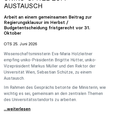
AUSTAUSCH
Arbeit an einem gemeinsamen Beitrag zur
Regierungsklausur im Herbst /
Budgetentscheidung fristgerecht vor 31.
Oktober
OTS 25. Juni 2026
Wissenschaftsministerin Eva-Maria Holzleitner
empfing uniko-Präsidentin Brigitte Hütter, uniko-
Vizepräsident Markus Müller und den Rektor der
Universität Wien, Sebastian Schütze, zu einem
Austausch.
Im Rahmen des Gesprächs betonte die Ministerin, wie
wichtig es sei, gemeinsam an den zentralen Themen
des Universitätsstandorts zu arbeiten.
Holzleitner empfing uniko-Spitze zum Austausch
...weiterlesen