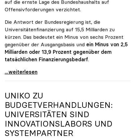
auf die ernste Lage des Bundeshaushalts auf
Offensivforderungen verzichtet.
Die Antwort der Bundesregierung ist, die
Universitätenfinanzierung auf 15,5 Milliarden zu
kürzen. Das bedeutet ein Minus von sechs Prozent
gegenüber der Ausgangsbasis und
ein Minus von 2,5
Milliarden oder 13,9 Prozent gegenüber dem
tatsächlichen Finanzierungsbedarf
.
\"Österreich ist für die heimischen Universitäten
...weiterlesen
UNIKO
ZU
BUDGETVERHANDLUNGEN:
UNIVERSITÄTEN SIND
INNOVATIONSLABORS UND
SYSTEMPARTNER