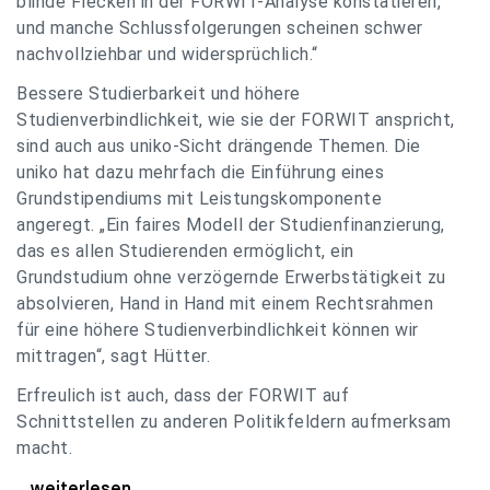
blinde Flecken in der FORWIT-Analyse konstatieren,
und manche Schlussfolgerungen scheinen schwer
nachvollziehbar und widersprüchlich.“
Bessere Studierbarkeit und höhere
Studienverbindlichkeit, wie sie der FORWIT anspricht,
sind auch aus uniko-Sicht drängende Themen. Die
uniko hat dazu mehrfach die Einführung eines
Grundstipendiums mit Leistungskomponente
angeregt. „Ein faires Modell der Studienfinanzierung,
das es allen Studierenden ermöglicht, ein
Grundstudium ohne verzögernde Erwerbstätigkeit zu
absolvieren, Hand in Hand mit einem Rechtsrahmen
für eine höhere Studienverbindlichkeit können wir
mittragen“, sagt Hütter.
Erfreulich ist auch, dass der FORWIT auf
Schnittstellen zu anderen Politikfeldern aufmerksam
macht.
uniko zu FORWIT-Analyse: Wichtige Themen
...weiterlesen