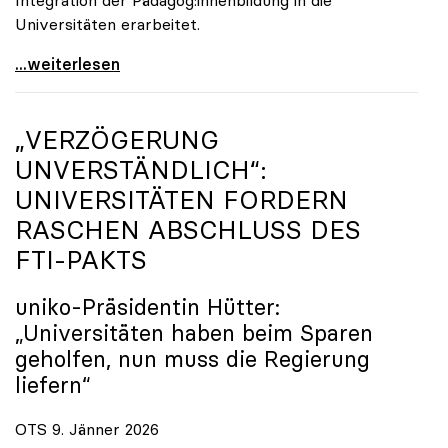
Universitäten erarbeitet.
Schools of Education an den Universitäten: Für
...weiterlesen
„VERZÖGERUNG
UNVERSTÄNDLICH“:
UNIVERSITÄTEN FORDERN
RASCHEN ABSCHLUSS DES
FTI-PAKTS
uniko
-Präsidentin Hütter:
„Universitäten haben beim Sparen
geholfen, nun muss die Regierung
liefern“
OTS 9. Jänner 2026