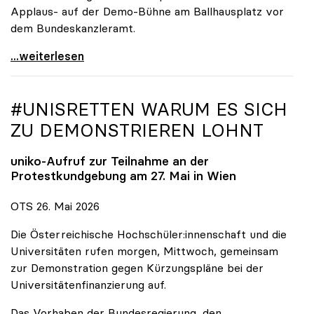
Applaus- auf der Demo-Bühne am Ballhausplatz vor
dem Bundeskanzleramt.
\"Wir nehmen es nicht hin\": Rede von
...weiterlesen
#UNISRETTEN WARUM ES SICH
ZU DEMONSTRIEREN LOHNT
uniko
-Aufruf zur Teilnahme an der
Protestkundgebung am 27. Mai in Wien
OTS 26. Mai 2026
Die Österreichische Hochschüler:innenschaft und die
Universitäten rufen morgen, Mittwoch, gemeinsam
zur Demonstration gegen Kürzungspläne bei der
Universitätenfinanzierung auf.
Das Vorhaben der Bundesregierung, den