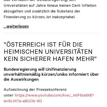
Universitäten auf Jahre hinaus keinen Cent Inflation
abzugelten und zusätzlich die Substanz der
Finanzierung zu kürzen, ist inakzeptabel.
#UnisRetten Warum es sich zu demonstrieren lohnt
...weiterlesen
"ÖSTERREICH IST FÜR DIE
HEIMISCHEN UNIVERSITÄTEN
KEIN SICHERER HAFEN MEHR"
Bundesregierung will Unifinanzierung
unverhältnismäßig kürzen/
uniko
informiert über
die Auswirkungen
Aufzeichnung der Pressekonferenz
unter
https://www.youtube.com/live/_nitF6sldX8?
si=0Ltlt7a-aBUOk-SO