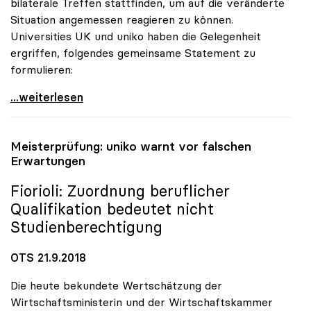
bilaterale Treffen stattfinden, um auf die veränderte
Situation angemessen reagieren zu können.
Universities UK und uniko haben die Gelegenheit
ergriffen, folgendes gemeinsame Statement zu
formulieren:
Brexit: Universities UK und uniko wollen
...weiterlesen
Meisterprüfung:
uniko
warnt vor falschen
Erwartungen
Fiorioli: Zuordnung beruflicher
Qualifikation bedeutet nicht
Studienberechtigung
OTS 21.9.2018
Die heute bekundete Wertschätzung der
Wirtschaftsministerin und der Wirtschaftskammer