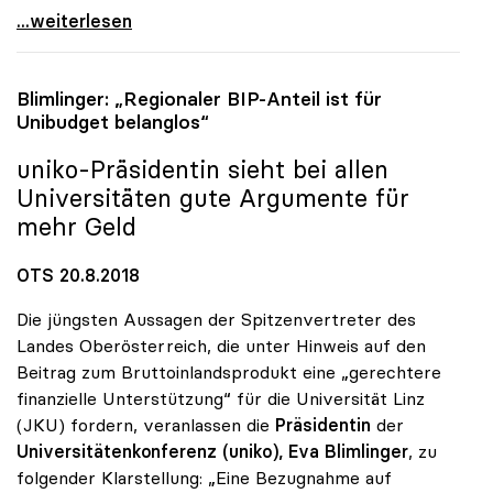
uniko: Realität des Studierenden im Widerspruch zu
...weiterlesen
Blimlinger: „Regionaler BIP-Anteil ist für
Unibudget belanglos“
uniko
-Präsidentin sieht bei allen
Universitäten gute Argumente für
mehr Geld
OTS 20.8.2018
Die jüngsten Aussagen der Spitzenvertreter des
Landes Oberösterreich, die unter Hinweis auf den
Beitrag zum Bruttoinlandsprodukt eine „gerechtere
finanzielle Unterstützung“ für die Universität Linz
(JKU) fordern, veranlassen die
Präsidentin
der
Universitätenkonferenz (uniko), Eva Blimlinger
, zu
folgender Klarstellung: „Eine Bezugnahme auf