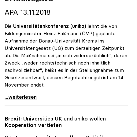
APA 13.11.2018
Die
Universitätenkonferenz (uniko)
lehnt die von
Bildungsminister Heinz Faßmann (ÖVP) geplante
Aufnahme der Donau-Universität Krems ins
Universitätengesetz (UG) zum derzeitigen Zeitpunkt
ab. Die Maßnahme sei „in sich widersprüchlich", deren
Zweck „weder rechtstechnisch noch inhaltlich
nachvollziehbar", heißt es in der Stellungnahme zum
Gesetzesentwurf, dessen Begutachtungsfrist am 14.
November endet.
Donau-Uni: uniko gegen Aufnahme ins
...weiterlesen
Brexit: Universities UK und
uniko
wollen
Kooperation vertiefen