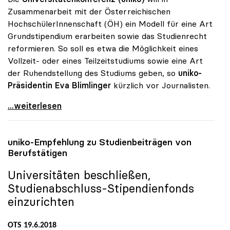
Zusammenarbeit mit der Österreichischen
HochschülerInnenschaft (ÖH) ein Modell für eine Art
Grundstipendium erarbeiten sowie das Studienrecht
reformieren. So soll es etwa die Möglichkeit eines
Vollzeit- oder eines Teilzeitstudiums sowie eine Art
der Ruhendstellung des Studiums geben, so
uniko-
Präsidentin Eva Blimlinger
kürzlich vor Journalisten.
Unis wollen mit ÖH neues Studienrecht und
...weiterlesen
uniko
-Empfehlung zu Studienbeiträgen von
Berufstätigen
Universitäten beschließen,
Studienabschluss-Stipendienfonds
einzurichten
OTS 19.6.2018