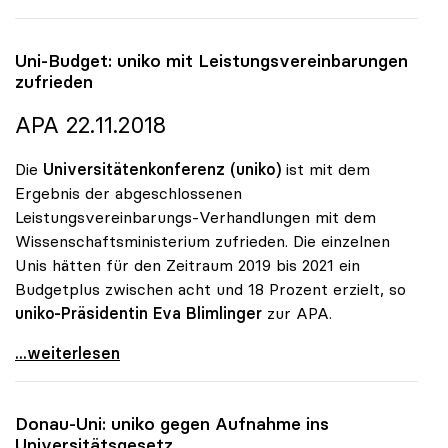
Uni-Budget:
uniko
mit Leistungsvereinbarungen
zufrieden
APA 22.11.2018
Die
Universitätenkonferenz (uniko)
ist mit dem
Ergebnis der abgeschlossenen
Leistungsvereinbarungs-Verhandlungen mit dem
Wissenschaftsministerium zufrieden. Die einzelnen
Unis hätten für den Zeitraum 2019 bis 2021 ein
Budgetplus zwischen acht und 18 Prozent erzielt, so
uniko-Präsidentin Eva Blimlinger
zur APA.
Uni-Budget: uniko mit Leistungsvereinbarungen
...weiterlesen
Donau-Uni:
uniko
gegen Aufnahme ins
Universitätsgesetz