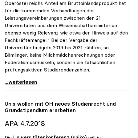
Oberösterreichs Anteil am Bruttoinlandsprodukt hat
für die kommenden Verhandlungen der
Leistungsvereinbarungen zwischen den 21
Universitäten und dem Wissenschaftsministerium
ebenso wenig Relevanz wie etwa der Hinweis auf den
Fachkräftemangel.“ Bei der Vergabe der
Universitätsbudgets 2019 bis 2021 zählten, so
Blimlinger, keine Milchmädchenrechnungen oder
Föderalismusmuskeln, sondern die tatsächlichen
prüfungsaktiven Studierendenzahlen.
Blimlinger: „Regionaler BIP-Anteil ist für
...weiterlesen
Unis wollen mit ÖH neues Studienrecht und
Grundstipendium erarbeiten
APA 4.7.2018
Die
Universitätenkonferenz (uniko)
will in