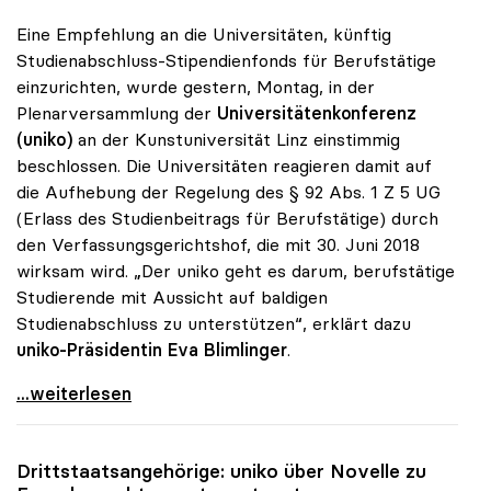
Eine Empfehlung an die Universitäten, künftig
Studienabschluss-Stipendienfonds für Berufstätige
einzurichten, wurde gestern, Montag, in der
Plenarversammlung der
Universitätenkonferenz
(uniko)
an der Kunstuniversität Linz einstimmig
beschlossen. Die Universitäten reagieren damit auf
die Aufhebung der Regelung des § 92 Abs. 1 Z 5 UG
(Erlass des Studienbeitrags für Berufstätige) durch
den Verfassungsgerichtshof, die mit 30. Juni 2018
wirksam wird. „Der uniko geht es darum, berufstätige
Studierende mit Aussicht auf baldigen
Studienabschluss zu unterstützen“, erklärt dazu
uniko-Präsidentin Eva Blimlinger
.
uniko-Empfehlung zu Studienbeiträgen von
...weiterlesen
Drittstaatsangehörige:
uniko
über Novelle zu