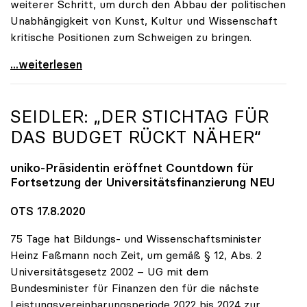
weiterer Schritt, um durch den Abbau der politischen
Unabhängigkeit von Kunst, Kultur und Wissenschaft
kritische Positionen zum Schweigen zu bringen.
Dringender Appell von sechs europäischen
...weiterlesen
SEIDLER: „DER STICHTAG FÜR
DAS BUDGET RÜCKT NÄHER“
uniko
-Präsidentin eröffnet Countdown für
Fortsetzung der Universitätsfinanzierung NEU
OTS 17.8.2020
75 Tage hat Bildungs- und Wissenschaftsminister
Heinz Faßmann noch Zeit, um gemäß § 12, Abs. 2
Universitätsgesetz 2002 – UG mit dem
Bundesminister für Finanzen den für die nächste
Leistungsvereinbarungsperiode 2022 bis 2024 zur