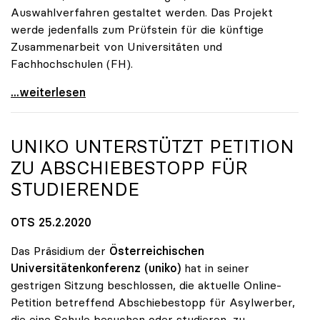
Auswahlverfahren gestaltet werden. Das Projekt
werde jedenfalls zum Prüfstein für die künftige
Zusammenarbeit von Universitäten und
Fachhochschulen (FH).
Seidler sieht kooperatives Doktorat als
...weiterlesen
UNIKO
UNTERSTÜTZT PETITION
ZU ABSCHIEBESTOPP FÜR
STUDIERENDE
OTS 25.2.2020
Das Präsidium der
Österreichischen
Universitätenkonferenz
(uniko)
hat in seiner
gestrigen Sitzung beschlossen, die aktuelle Online-
Petition betreffend Abschiebestopp für Asylwerber,
die eine Schule besuchen oder studieren, zu