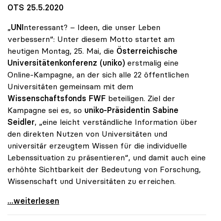
OTS 25.5.2020
„
UNI
nteressant? – Ideen, die unser Leben
verbessern“: Unter diesem Motto startet am
heutigen Montag, 25. Mai, die
Österreichische
Universitätenkonferenz (uniko)
erstmalig eine
Online-Kampagne, an der sich alle 22 öffentlichen
Universitäten gemeinsam mit dem
Wissenschaftsfonds FWF
beteiligen. Ziel der
Kampagne sei es, so
uniko-Präsidentin Sabine
Seidler
, „eine leicht verständliche Information über
den direkten Nutzen von Universitäten und
universitär erzeugtem Wissen für die individuelle
Lebenssituation zu präsentieren“, und damit auch eine
erhöhte Sichtbarkeit der Bedeutung von Forschung,
Wissenschaft und Universitäten zu erreichen.
Startschuss zur Online-Kampagne von Österreichs
...weiterlesen