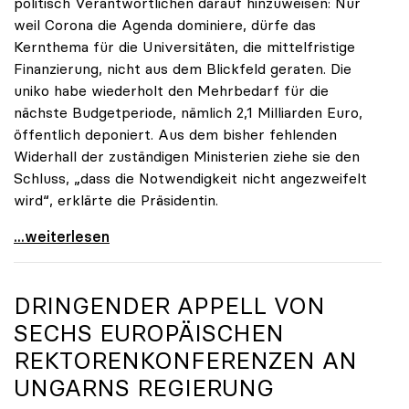
politisch Verantwortlichen darauf hinzuweisen: Nur
weil Corona die Agenda dominiere, dürfe das
Kernthema für die Universitäten, die mittelfristige
Finanzierung, nicht aus dem Blickfeld geraten. Die
uniko habe wiederholt den Mehrbedarf für die
nächste Budgetperiode, nämlich 2,1 Milliarden Euro,
öffentlich deponiert. Aus dem bisher fehlenden
Widerhall der zuständigen Ministerien ziehe sie den
Schluss, „dass die Notwendigkeit nicht angezweifelt
wird“, erklärte die Präsidentin.
Seidler zu finanziellem Mehrbedarf: „Bisher keine
...weiterlesen
DRINGENDER APPELL VON
SECHS EUROPÄISCHEN
REKTORENKONFERENZEN AN
UNGARNS REGIERUNG