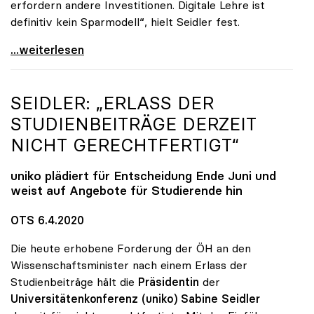
erfordern andere Investitionen. Digitale Lehre ist
definitiv kein Sparmodell“, hielt Seidler fest.
uniko-Präsidentin Seidler: „Digitale Lehre ist
...weiterlesen
SEIDLER: „ERLASS DER
STUDIENBEITRÄGE DERZEIT
NICHT GERECHTFERTIGT“
uniko
plädiert für Entscheidung Ende Juni und
weist auf Angebote für Studierende hin
OTS 6.4.2020
Die heute erhobene Forderung der ÖH an den
Wissenschaftsminister nach einem Erlass der
Studienbeiträge hält die
Präsidentin
der
Universitätenkonferenz (uniko) Sabine Seidler