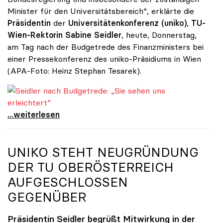
Minister für den Universitätsbereich“, erklärte die
Präsidentin
der
Universitätenkonferenz (uniko)
,
TU-
Wien-Rektorin Sabine Seidler
, heute, Donnerstag,
am Tag nach der Budgetrede des Finanzministers bei
einer Pressekonferenz des uniko-Präsidiums in Wien
(APA-Foto: Heinz Stephan Tesarek).
Seidler nach Budgetrede: „Sie sehen uns erleichtert“
Seidler nach Budgetrede: „Sie sehen uns
...weiterlesen
UNIKO
STEHT NEUGRÜNDUNG
DER TU OBERÖSTERREICH
AUFGESCHLOSSEN
GEGENÜBER
Präsidentin Seidler begrüßt Mitwirkung in der