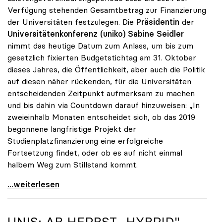
Verfügung stehenden Gesamtbetrag zur Finanzierung
der Universitäten festzulegen. Die
Präsidentin
der
Universitätenkonferenz (uniko)
Sabine Seidler
nimmt das heutige Datum zum Anlass, um bis zum
gesetzlich fixierten Budgetstichtag am 31. Oktober
dieses Jahres, die Öffentlichkeit, aber auch die Politik
auf diesen näher rückenden, für die Universitäten
entscheidenden Zeitpunkt aufmerksam zu machen
und bis dahin via Countdown darauf hinzuweisen: „In
zweieinhalb Monaten entscheidet sich, ob das 2019
begonnene langfristige Projekt der
Studienplatzfinanzierung eine erfolgreiche
Fortsetzung findet, oder ob es auf nicht einmal
halbem Weg zum Stillstand kommt.
Seidler: „Der Stichtag für das Budget rückt näher“
...weiterlesen
UNIS: AB HERBST „HYBRID",