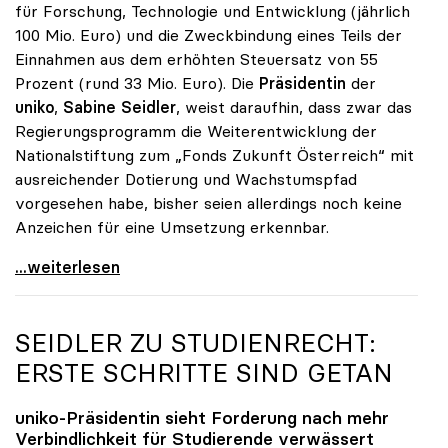
für Forschung, Technologie und Entwicklung (jährlich
100 Mio. Euro) und die Zweckbindung eines Teils der
Einnahmen aus dem erhöhten Steuersatz von 55
Prozent (rund 33 Mio. Euro). Die
Präsidentin
der
uniko
,
Sabine Seidler
, weist daraufhin, dass zwar das
Regierungsprogramm die Weiterentwicklung der
Nationalstiftung zum „Fonds Zukunft Österreich“ mit
ausreichender Dotierung und Wachstumspfad
vorgesehen habe, bisher seien allerdings noch keine
Anzeichen für eine Umsetzung erkennbar.
uniko unterstützt Petition zu Dotierung des „Fonds
...weiterlesen
SEIDLER ZU STUDIENRECHT:
ERSTE SCHRITTE SIND GETAN
uniko
-Präsidentin sieht Forderung nach mehr
Verbindlichkeit für Studierende verwässert