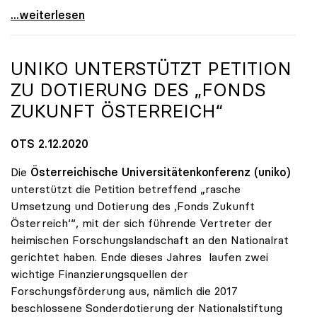
KV-Verhandlungen: Gehälter steigen um 1,45 Prozent
...weiterlesen
UNIKO
UNTERSTÜTZT PETITION
ZU DOTIERUNG DES „FONDS
ZUKUNFT ÖSTERREICH“
OTS 2.12.2020
Die
Österreichische Universitätenkonferenz (uniko)
unterstützt die Petition betreffend „rasche
Umsetzung und Dotierung des ,Fonds Zukunft
Österreich‘“, mit der sich führende Vertreter der
heimischen Forschungslandschaft an den Nationalrat
gerichtet haben. Ende dieses Jahres laufen zwei
wichtige Finanzierungsquellen der
Forschungsförderung aus, nämlich die 2017
beschlossene Sonderdotierung der Nationalstiftung