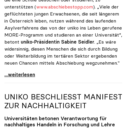
unterstützen (
www.abschiebestopp.com
). „Viele der
geflüchteten jungen Erwachsenen, die seit längerem
in Österreich leben, nutzen während des laufenden
Asylverfahrens das von der uniko ins Leben gerufene
MORE-Programm und studieren an einer Universität“,
betont
uniko-Präsidentin Sabine Seidler
. „Es wäre
widersinnig, diesen Menschen die sich durch Bildung
oder Weiterbildung im tertiären Sektor ergebenden
neuen Chancen mittels Abschiebung wegzunehmen."
uniko unterstützt Petition zu Abschiebestopp für
...weiterlesen
UNIKO
BESCHLIESST MANIFEST
ZUR NACHHALTIGKEIT
Universitäten betonen Verantwortung für
nachhaltiges Handeln in Forschung und Lehre