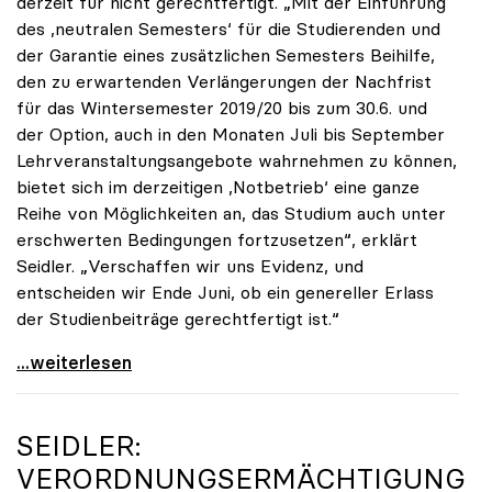
derzeit für nicht gerechtfertigt. „Mit der Einführung
des ,neutralen Semesters‘ für die Studierenden und
der Garantie eines zusätzlichen Semesters Beihilfe,
den zu erwartenden Verlängerungen der Nachfrist
für das Wintersemester 2019/20 bis zum 30.6. und
der Option, auch in den Monaten Juli bis September
Lehrveranstaltungsangebote wahrnehmen zu können,
bietet sich im derzeitigen ,Notbetrieb‘ eine ganze
Reihe von Möglichkeiten an, das Studium auch unter
erschwerten Bedingungen fortzusetzen“, erklärt
Seidler. „Verschaffen wir uns Evidenz, und
entscheiden wir Ende Juni, ob ein genereller Erlass
der Studienbeiträge gerechtfertigt ist.“
Seidler: „Erlass der Studienbeiträge derzeit nicht
...weiterlesen
SEIDLER:
VERORDNUNGSERMÄCHTIGUNG