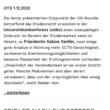
OTS 1.12.2020
Die heute präsentierten Eckpunkte der UG-Novelle
betreffend das Studienrecht erwecken in der
Universitätenkonferenz (uniko)
einen zwiespältigen
Eindruck: Im Bereich der Studierbarkeit seien im
Gesetz, so
Präsidentin Sabine Seidler,
zwar einige
gute Ansätze in Richtung mehr ECTS-Gerechtigkeit,
verbesserte Anerkennungsmöglichkeiten und
bessere Planbarkeit der Prüfungstermine vorhanden.
„Hinsichtlich der Verbindlichkeit ist ein erster Schritt
getan. Manche Maßnahmen sind aber derart
verwässert, dass von der ursprünglichen Idee wenig
überbleibt“, stellt Seidler fest.
Seidler zu Studienrecht: Erste Schritte sind getan
...weiterlesen