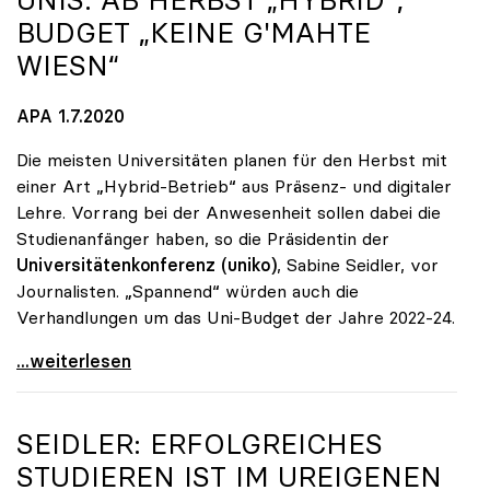
BUDGET „KEINE G'MAHTE
WIESN“
APA 1.7.2020
Die meisten Universitäten planen für den Herbst mit
einer Art „Hybrid-Betrieb“ aus Präsenz- und digitaler
Lehre. Vorrang bei der Anwesenheit sollen dabei die
Studienanfänger haben, so die Präsidentin der
Universitätenkonferenz (uniko)
, Sabine Seidler, vor
Journalisten. „Spannend“ würden auch die
Verhandlungen um das Uni-Budget der Jahre 2022-24.
Unis: Ab Herbst „hybrid\", Budget „keine g'mahte
...weiterlesen
SEIDLER: ERFOLGREICHES
STUDIEREN IST IM UREIGENEN