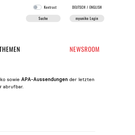
Kontrast
DE
UTSCH
/
EN
GLISH
Suche
myuniko Login
EN DER UNIKO
THEMEN
NEWSROOM
iko sowie
APA-Aussendungen
der letzten
v
abrufbar.