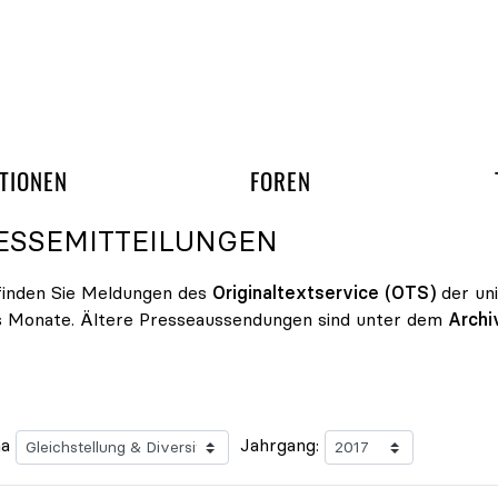
gation überspringen
UND ARBEITSGRUPP
TIONEN
FOREN
ESSEMITTEILUNGEN
finden Sie Meldungen des
Originaltextservice (OTS)
der un
s Monate. Ältere Presseaussendungen sind unter dem
Archi
a
Jahrgang: