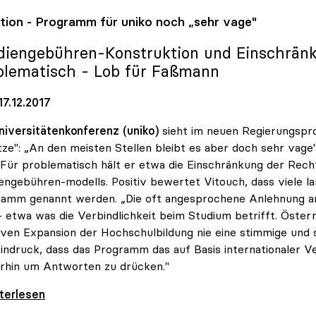
ition - Programm für
uniko
noch „sehr vage"
diengebühren-Konstruktion und Einschrän
blematisch - Lob für Faßmann
7.12.2017
niversitätenkonferenz (uniko)
sieht im neuen Regierungspr
ze": „An den meisten Stellen bleibt es aber doch sehr vage
Für problematisch hält er etwa die Einschränkung der Rech
engebühren-modells. Positiv bewertet Vitouch, dass viele l
amm genannt werden. „Die oft angesprochene Anlehnung an di
– etwa was die Verbindlichkeit beim Studium betrifft. Öster
ven Expansion der Hochschulbildung nie eine stimmige und
indruck, dass das Programm das auf Basis internationaler Ve
rhin um Antworten zu drücken."
tion - Programm für uniko noch „sehr vage\"
iterlesen