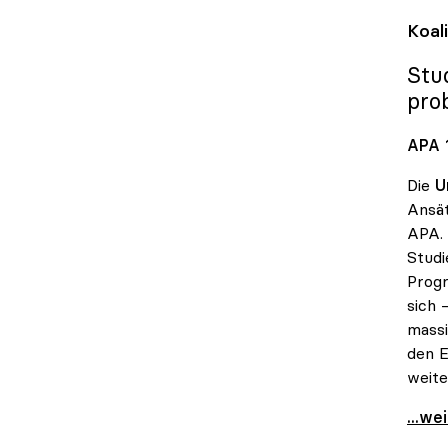
Koal
Stu
pro
APA 1
Die
U
Ansät
APA. 
Studi
Progr
sich 
massi
den E
weite
Koali
...we