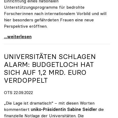
Einrichtung eines nationalen
Unterstützungsprogramms für bedrohte
Forscher:innen nach internationalem Vorbild und will
hier besonders gefährdeten Frauen eine neue
Perspektive eröffnen.
Proteste im Iran: uniko fordert nationales
...weiterlesen
UNIVERSITÄTEN SCHLAGEN
ALARM: BUDGETLOCH HAT
SICH AUF 1,2 MRD. EURO
VERDOPPELT
OTS 22.09.2022
„Die Lage ist dramatisch“ – mit diesen Worten
kommentiert
uniko-Präsidentin Sabine Seidler
die
finanzielle Notlage der Universitäten. Die