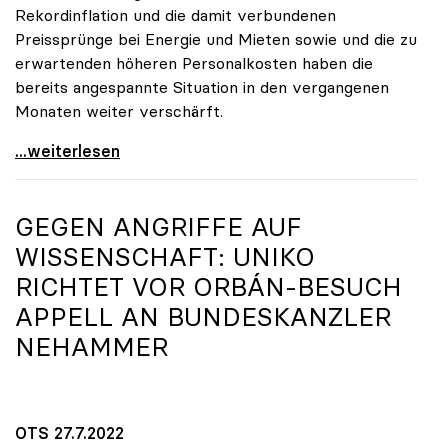
Rekordinflation und die damit verbundenen
Preissprünge bei Energie und Mieten sowie und die zu
erwartenden höheren Personalkosten haben die
bereits angespannte Situation in den vergangenen
Monaten weiter verschärft.
Universitäten schlagen Alarm: Budgetloch hat sich
...weiterlesen
GEGEN ANGRIFFE AUF
WISSENSCHAFT:
UNIKO
RICHTET VOR ORBÁN-BESUCH
APPELL AN BUNDESKANZLER
NEHAMMER
OTS 27.7.2022