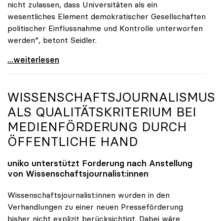
nicht zulassen, dass Universitäten als ein
wesentliches Element demokratischer Gesellschaften
politischer Einflussnahme und Kontrolle unterworfen
werden“, betont Seidler.
Gegen Angriffe auf Wissenschaft: uniko richtet vor
...weiterlesen
WISSENSCHAFTSJOURNALISMUS
ALS QUALITÄTSKRITERIUM BEI
MEDIENFÖRDERUNG DURCH
ÖFFENTLICHE HAND
uniko
unterstützt Forderung nach Anstellung
von Wissenschaftsjournalist:innen
Wissenschaftsjournalist:innen wurden in den
Verhandlungen zu einer neuen Presseförderung
bisher nicht explizit berücksichtigt. Dabei wäre