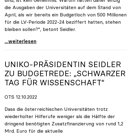
sind, ist kein Geheimnis. Warum hätten daher einzig
die Ausgaben der Universitäten auf dem Stand von
April, als wir bereits ein Budgetloch von 500 Millionen
für die LV-Periode 2022-24 beziffert hatten, stehen
bleiben sollen?“, betont Seidler.
Universitäten fordern Krisengipfel zum
...weiterlesen
UNIKO-PRÄSIDENTIN SEIDLER
ZU BUDGETREDE: „SCHWARZER
TAG FÜR WISSENSCHAFT“
OTS 12.10.2022
Dass die österreichischen Universitäten trotz
wiederholter Hilferufe weniger als die Hälfte der
dringend benötigten Zusatzfinanzierung von rund 1,2
Mrd. Euro für die aktuelle