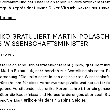
rversammlung der Österreichischen Universitätenkonferenz 
tigt.
Vizepräsident
bleibt
Oliver Vitouch
, Rektor der Univer
e Seidler als uniko-Präsidentin wiedergewählt
iterlesen
IKO
GRATULIERT MARTIN POLASCH
S WISSENSCHAFTSMINISTER
3.12.2021
sterreichische Universitätenkonferenz (uniko) gratuliert ih
,
Martin Polaschek
, sehr herzlich zur Bestellung als neuer 
orschung. "Die uniko setzt in den designierten Wissenscha
ünscht ihm für diese verantwortungsvolle und herausfordernd
ge und Vorsitzender des uniko-Forum Lehre ist er ein genau
über die Bedürfnisse und Herausforderungen, aber auch St
eid", erklärt
uniko-Präsidentin Sabine Seidler
.
 gratuliert Martin Polaschek zur Bestellung
iterlesen