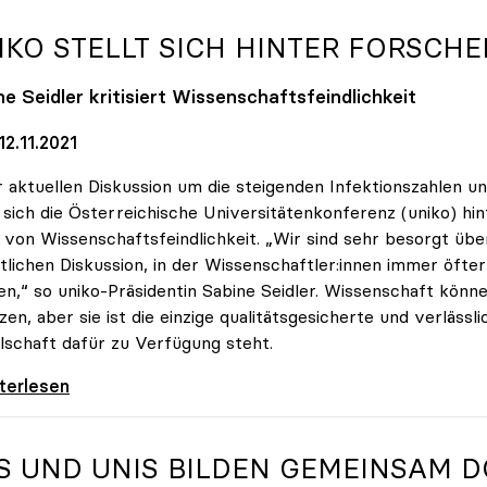
IKO
STELLT SICH HINTER FORSCHE
e Seidler kritisiert Wissenschaftsfeindlichkeit
2.11.2021
r aktuellen Diskussion um die steigenden Infektionszahlen u
t sich die Österreichische Universitätenkonferenz (uniko) hin
von Wissenschaftsfeindlichkeit. „Wir sind sehr besorgt übe
tlichen Diskussion, in der Wissenschaftler:innen immer öfte
n,“ so uniko-Präsidentin Sabine Seidler. Wissenschaft könne
zen, aber sie ist die einzige qualitätsgesicherte und verlässli
lschaft dafür zu Verfügung steht.
 stellt sich hinter Forscher:innen
iterlesen
S UND UNIS BILDEN GEMEINSAM 