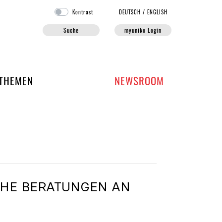
Kontrast
DE
UTSCH
/
EN
GLISH
Suche
myuniko Login
EN DER UNIKO
THEMEN
NEWSROOM
E BERATUNGEN AN U