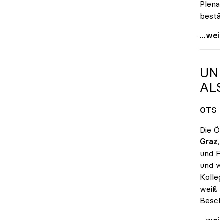
Plena
bestä
Sabin
...we
UN
AL
OTS 
Die Ö
Graz
und F
und w
Kolle
weiß 
Besch
uniko
...we