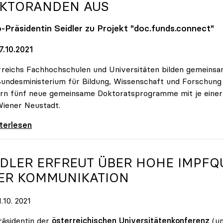
KTORANDEN AUS
o
-Präsidentin Seidler zu Projekt "doc.funds.connect"
7.10.2021
reichs Fachhochschulen und Universitäten bilden gemeins
undesministerium für Bildung, Wissenschaft und Forschun
rn fünf neue gemeinsame Doktoratsprogramme mit je einer Mi
iener Neustadt.
und Unis bilden gemeinsam Doktorandinnen und
iterlesen
IDLER ERFREUT ÜBER HOHE IMPFQ
ER KOMMUNIKATION
.10. 2021
räsidentin der
österreichischen
Universitätenkonferenz
(un