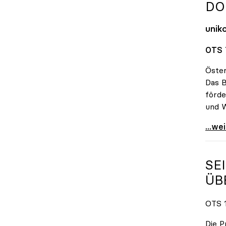
DO
unik
OTS 
Öster
Das B
förde
und W
FHs 
...we
SE
ÜB
OTS 1
Die P