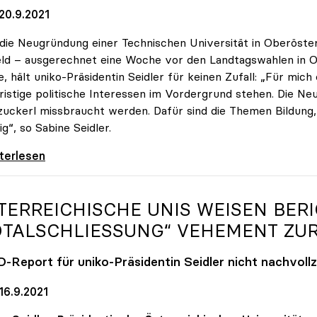
20.9.2021
die Neugründung einer Technischen Universität in Oberöster
ld – ausgerechnet eine Woche vor den Landtagswahlen in O
, hält uniko-Präsidentin Seidler für keinen Zufall: „Für mich 
ristige politische Interessen im Vordergrund stehen. Die Neu
uckerl missbraucht werden. Dafür sind die Themen Bildung, F
ig“, so Sabine Seidler.
-Präsidentin zur TU OÖ: „Völlig
iterlesen
TERREICHISCHE UNIS WEISEN BER
OTALSCHLIESSUNG“ VEHEMENT ZUR
-Report für
uniko
-Präsidentin Seidler nicht nachvoll
16.9.2021