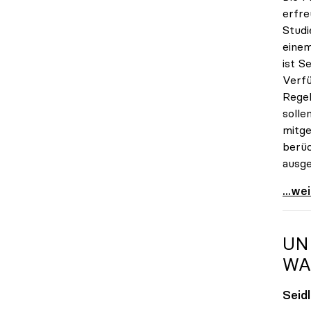
erfre
Studi
einem
ist S
Verfü
Regel
solle
mitge
berüc
ausge
Seidl
...we
UN
WA
Seid