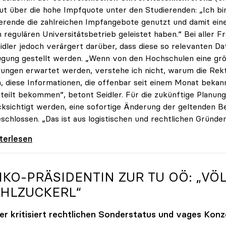
ut über die hohe Impfquote unter den Studierenden: „Ich bin
erende die zahlreichen Impfangebote genutzt und damit ein
 regulären Universitätsbetrieb geleistet haben.“ Bei aller 
eidler jedoch verärgert darüber, dass diese so relevanten Da
gung gestellt werden. „Wenn von den Hochschulen eine grö
ungen erwartet werden, verstehe ich nicht, warum die Rek
n, diese Informationen, die offenbar seit einem Monat bekan
teilt bekommen“, betont Seidler. Für die zukünftige Planung
ksichtigt werden, eine sofortige Änderung der geltenden B
schlossen. „Das ist aus logistischen und rechtlichen Gründen
er erfreut über hohe Impfquote, aber
iterlesen
IKO
-PRÄSIDENTIN ZUR TU OÖ: „V
HLZUCKERL“
ler kritisiert rechtlichen Sonderstatus und vages Kon