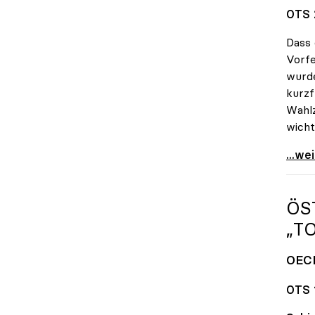
OTS 
Dass 
Vorfe
wurde
kurzf
Wahlz
wicht
uniko
...we
ÖS
„T
OECD
OTS 