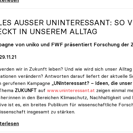
LES AUSSER UNINTERESSANT: SO VI
CKT IN UNSEREM ALLTAG
pagne von
uniko
und FWF präsentiert Forschung der 
9.11.21
erden wir in Zukunft leben? Und wie wird sich unser Alltag
ationen verändern? Antworten darauf liefert der aktuelle
n gerufenen Kampagne
„UNInteressant? – Ideen, die unse
Thema
ZUKUNFT
auf
www.uninteressant.at
zeigen einmal me
her:innen in den Bereichen Klimaschutz, Nachhaltigkeit und kü
ative ist es, ein breites Publikum für wissenschaftliche For
issenschaft insgesamt zu stärken.
 außer UNInteressant: So viel Wissenschaft
iterlesen