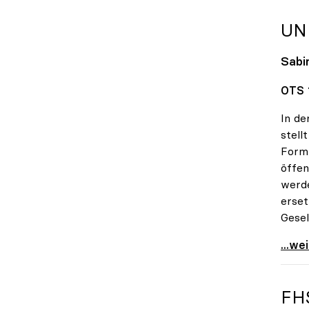
UN
Sabin
OTS 1
In de
stell
Form 
öffen
werde
erset
Gesel
uniko
...we
FH