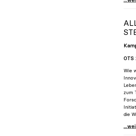
AL
TE
Kam
OTS 2
Wie w
Innov
Lebe
zum 
Forsc
Initi
die W
Alles
...we