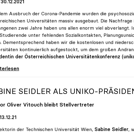
30.12.2021
dem Ausbruch der Corona-Pandemie wurden die psychosozi
reichischen Universitäten massiv ausgebaut. Die Nachfrage 
ngenen zwei Jahre haben uns allen enorm viel abverlangt. I
 Studierende unter fehlenden Sozialkontakten, Planungsunsic
n. Dementsprechend haben wir die kostenlosen und nieders
rsitäten kontinuierlich aufgestockt, um dem großen Andr
dentin der Österreichischen Universitätenkonferenz (unik
 Nachfrage: Psychologische Beratungen an Unis
iterlesen
BINE SEIDLER ALS
UNIKO
-PRÄSIDE
or Oliver Vitouch bleibt Stellvertreter
3.12.21
ektorin der Technischen Universität Wien,
Sabine Seidler
, 