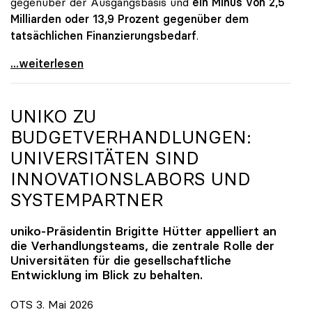
gegenüber der Ausgangsbasis und
ein Minus von 2,5
Milliarden oder 13,9 Prozent gegenüber dem
tatsächlichen Finanzierungsbedarf
.
\"Österreich ist für die heimischen Universitäten
...weiterlesen
UNIKO
ZU
BUDGETVERHANDLUNGEN:
UNIVERSITÄTEN SIND
INNOVATIONSLABORS UND
SYSTEMPARTNER
uniko
-Präsidentin Brigitte Hütter appelliert an
die Verhandlungsteams, die zentrale Rolle der
Universitäten für die gesellschaftliche
Entwicklung im Blick zu behalten.
OTS 3. Mai 2026