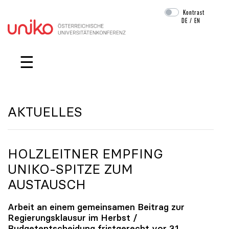
Kontrast
DE
/
EN
Navigation überspringen
☰
AKTUELLES
HOLZLEITNER EMPFING
UNIKO
-SPITZE ZUM
AUSTAUSCH
Arbeit an einem gemeinsamen Beitrag zur
Regierungsklausur im Herbst /
Budgetentscheidung fristgerecht vor 31.