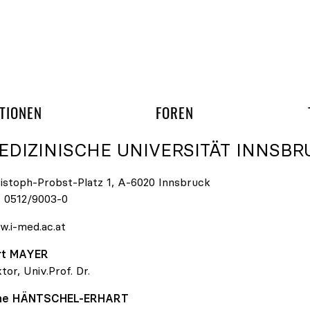
gation überspringen
UND ARBEITSGRUPP
TIONEN
FOREN
EDIZINISCHE UNIVERSITÄT INNSBR
istoph-Probst-Platz 1, A-6020 Innsbruck
:
0512/9003-0
.i-med.ac.at
rt
MAYER
tor, Univ.Prof. Dr.
ene
HÄNTSCHEL-ERHART