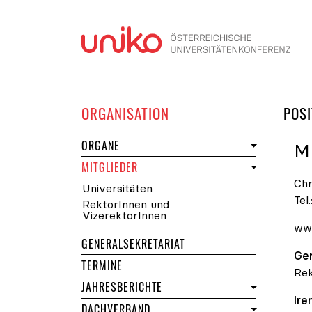
Navi
DER UNIKO
ORGANISATION
POSI
DER UNIKO
ORGANE
M
DER UNIKO
MITGLIEDER
Chr
Universitäten
Tel.
RektorInnen und
VizerektorInnen
www
GENERALSEKRETARIAT
Ge
DER UNIKO
TERMINE
Rek
JAHRESBERICHTE
Ir
DACHVERBAND