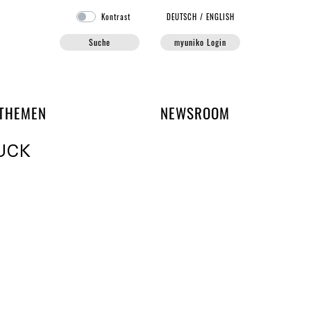
Kontrast
DE
UTSCH
/
EN
GLISH
Suche
myuniko Login
EN DER UNIKO
THEMEN
NEWSROOM
UCK