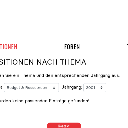
gation überspringen
UND ARBEITSGRUPP
TIONEN
FOREN
SITIONEN NACH THEMA
n Sie ein Thema und den entsprechenden Jahrgang aus.
a
Jahrgang:
rden keine passenden Einträge gefunden!
ionen zum Thema Budget & Ressourcen
|
Positionen zum T
Kontakt