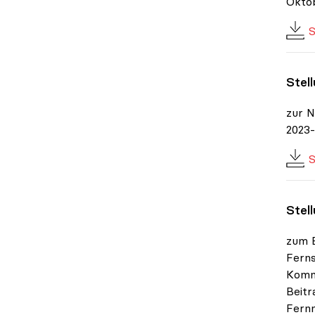
Okto
S
Stel
zur N
2023-
S
Stel
zum 
Ferns
Kommu
Beitr
Fernm