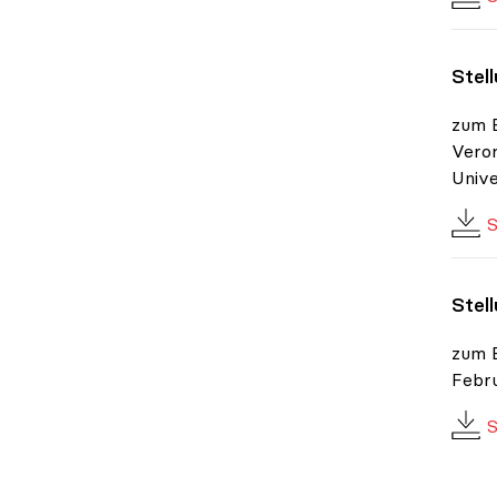
Stel
zum E
Veror
Unive
S
Stel
zum B
Febr
S
Posit