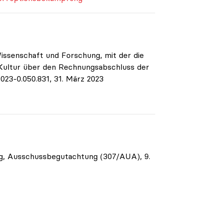
issenschaft und Forschung, mit der die
 Kultur über den Rechnungsabschluss der
023-0.050.831, 31. März 2023
g, Ausschussbegutachtung (307/AUA), 9.
hema Forschung
|
Positionen zum Thema Lehre
|
Positionen 