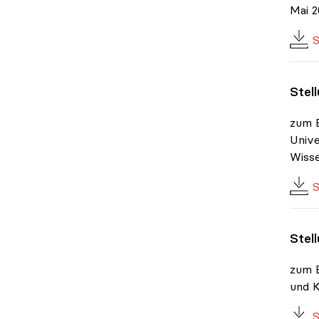
Mai 2
S
Stel
zum E
Unive
Wisse
S
Stel
zum E
und K
S