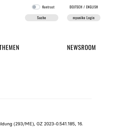
Kontrast
DE
UTSCH
/
EN
GLISH
Suche
myuniko Login
EN DER UNIKO
THEMEN
NEWSROOM
dung (293/ME), GZ 2023-0.541.185, 16.