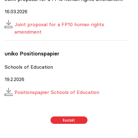
16.03.2026
Joint proposal for a FP10 human rights
amendment
uniko
Positionspapier
Schools of Education
19.2.2026
Positionspapier Schools of Education
Positionen zum Thema Budget & Ressourcen
|
Positione
Kontakt