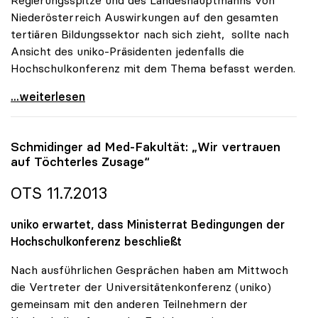
Regierungsspitze und des Landeshauptmanns von
Niederösterreich Auswirkungen auf den gesamten
tertiären Bildungssektor nach sich zieht, sollte nach
Ansicht des uniko-Präsidenten jedenfalls die
Hochschulkonferenz mit dem Thema befasst werden.
uniko zu Promotionsrecht: „Seriöses
...weiterlesen
Schmidinger ad Med-Fakultät: „Wir vertrauen
auf Töchterles Zusage“
OTS 11.7.2013
uniko erwartet, dass Ministerrat Bedingungen der
Hochschulkonferenz beschließt
Nach ausführlichen Gesprächen haben am Mittwoch
die Vertreter der Universitätenkonferenz (uniko)
gemeinsam mit den anderen Teilnehmern der