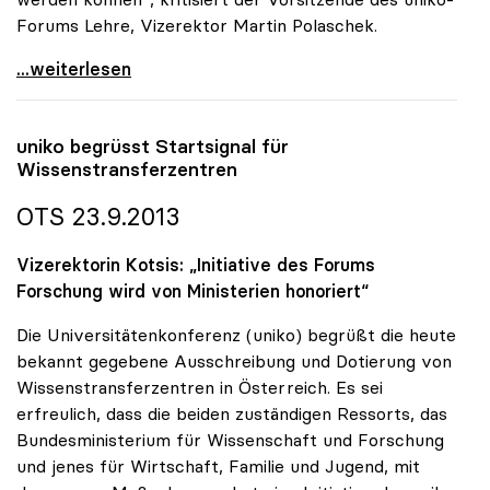
Forums Lehre, Vizerektor Martin Polaschek.
uniko warnt vor Schwachstellen im
...weiterlesen
uniko
begrüsst Startsignal für
Wissenstransferzentren
OTS 23.9.2013
Vizerektorin Kotsis: „Initiative des Forums
Forschung wird von Ministerien honoriert“
Die Universitätenkonferenz (uniko) begrüßt die heute
bekannt gegebene Ausschreibung und Dotierung von
Wissenstransferzentren in Österreich. Es sei
erfreulich, dass die beiden zuständigen Ressorts, das
Bundesministerium für Wissenschaft und Forschung
und jenes für Wirtschaft, Familie und Jugend, mit