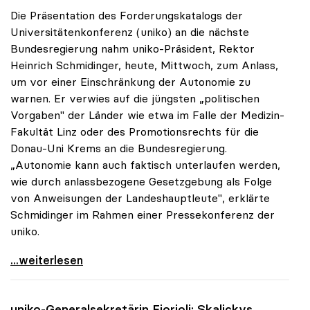
Die Präsentation des Forderungskatalogs der
Universitätenkonferenz (uniko) an die nächste
Bundesregierung nahm uniko-Präsident, Rektor
Heinrich Schmidinger, heute, Mittwoch, zum Anlass,
um vor einer Einschränkung der Autonomie zu
warnen. Er verwies auf die jüngsten „politischen
Vorgaben" der Länder wie etwa im Falle der Medizin-
Fakultät Linz oder des Promotionsrechts für die
Donau-Uni Krems an die Bundesregierung.
„Autonomie kann auch faktisch unterlaufen werden,
wie durch anlassbezogene Gesetzgebung als Folge
von Anweisungen der Landeshauptleute", erklärte
Schmidinger im Rahmen einer Pressekonferenz der
uniko.
Schmidinger warnt vor Einschränkungen der
...weiterlesen
uniko
-Generalsekretärin Fiorioli: Skalickys