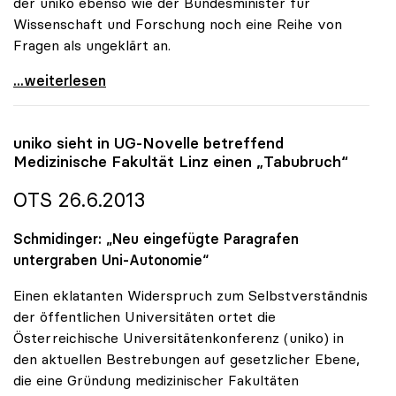
der uniko ebenso wie der Bundesminister für
Wissenschaft und Forschung noch eine Reihe von
Fragen als ungeklärt an.
Med-Fakultät Linz: Für uniko sind noch offene
...weiterlesen
uniko
sieht in UG-Novelle betreffend
Medizinische Fakultät Linz einen „Tabubruch“
OTS 26.6.2013
Schmidinger: „Neu eingefügte Paragrafen
untergraben Uni-Autonomie“
Einen eklatanten Widerspruch zum Selbstverständnis
der öffentlichen Universitäten ortet die
Österreichische Universitätenkonferenz (uniko) in
den aktuellen Bestrebungen auf gesetzlicher Ebene,
die eine Gründung medizinischer Fakultäten