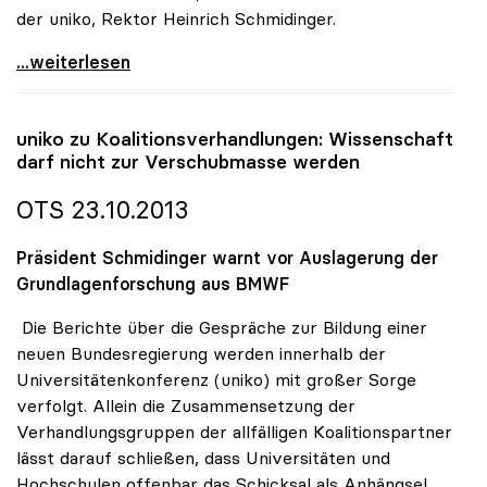
der uniko, Rektor Heinrich Schmidinger.
Rektorinnen und Rektoren gegen Aufteilung von
...weiterlesen
uniko
zu Koalitionsverhandlungen: Wissenschaft
darf nicht zur Verschubmasse werden
OTS 23.10.2013
Präsident Schmidinger warnt vor Auslagerung der
Grundlagenforschung aus BMWF
Die Berichte über die Gespräche zur Bildung einer
neuen Bundesregierung werden innerhalb der
Universitätenkonferenz (uniko) mit großer Sorge
verfolgt. Allein die Zusammensetzung der
Verhandlungsgruppen der allfälligen Koalitionspartner
lässt darauf schließen, dass Universitäten und
Hochschulen offenbar das Schicksal als Anhängsel