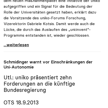
dem neuen Maßnahmenpaket eine Initiative der uniko
aufgegriffen und ein Signal für die Bedeutung der
Rolle der Universitäten gesetzt haben, erklärt dazu
die Vorsitzende des uniko-Forums Forschung,
Vizerektorin Gabriele Kotsis. Damit werde auch die
Lücke, die durch das Auslaufen des „uni:invent“-
Programms entstanden ist, wieder geschlossen.
uniko begrüsst Startsignal für
...weiterlesen
Schmidinger warnt vor Einschränkungen der
Uni-Autonomie
Utl.:
uniko
präsentiert zehn
Forderungen an die künftige
Bundesregierung
OTS 18.9.2013