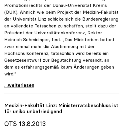
Promotionsrechts der Donau-Universität Krems
(DUK). Ähnlich wie beim Projekt der Medizin-Fakultät
der Universität Linz schicke sich die Bundesregierung
an vollendete Tatsachen zu schaffen, stellt dazu der
Präsident der Universitätenkonferenz, Rektor
Heinrich Schmidinger, fest. „Das Ministerium betont
zwar einmal mehr die Abstimmung mit der
Hochschulkonferenz, tatsächlich wird bereits ein
Gesetzesentwurf zur Begutachtung versandt, an
dem es erfahrungsgemäß kaum Änderungen geben
wird.“
uniko zu DUK-Promotionsrecht: „Ministerium schafft
...weiterlesen
Medizin-Fakultät Linz: Ministerratsbeschluss ist
für
uniko
unbefriedigend
OTS 13.8.2013