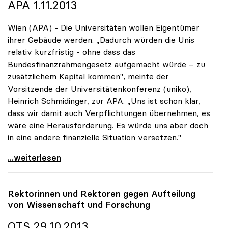
APA 1.11.2013
Wien (APA) - Die Universitäten wollen Eigentümer
ihrer Gebäude werden. „Dadurch würden die Unis
relativ kurzfristig - ohne dass das
Bundesfinanzrahmengesetz aufgemacht würde – zu
zusätzlichem Kapital kommen", meinte der
Vorsitzende der Universitätenkonferenz (uniko),
Heinrich Schmidinger, zur APA. „Uns ist schon klar,
dass wir damit auch Verpflichtungen übernehmen, es
wäre eine Herausforderung. Es würde uns aber doch
in eine andere finanzielle Situation versetzen."
Koalition: Unis wollen Eigentümer ihrer Gebäude
...weiterlesen
Rektorinnen und Rektoren gegen Aufteilung
von Wissenschaft und Forschung
OTS 29.10.2013