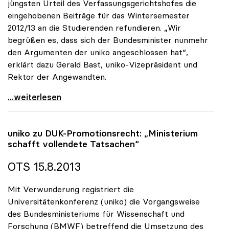
jüngsten Urteil des Verfassungsgerichtshofes die
eingehobenen Beiträge für das Wintersemester
2012/13 an die Studierenden refundieren. „Wir
begrüßen es, dass sich der Bundesminister nunmehr
den Argumenten der uniko angeschlossen hat“,
erklärt dazu Gerald Bast, uniko-Vizepräsident und
Rektor der Angewandten.
uniko begrüsst Ersatz der Studienbeiträge für alle
...weiterlesen
uniko
zu DUK-Promotionsrecht: „Ministerium
schafft vollendete Tatsachen“
OTS 15.8.2013
Mit Verwunderung registriert die
Universitätenkonferenz (uniko) die Vorgangsweise
des Bundesministeriums für Wissenschaft und
Forschung (BMWF) betreffend die Umsetzung des