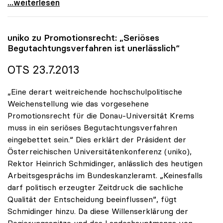
Medizin-Fakultät Linz: Ministerratsbeschluss ist
...weiterlesen
uniko
zu Promotionsrecht: „Seriöses
Begutachtungsverfahren ist unerlässlich“
OTS 23.7.2013
„Eine derart weitreichende hochschulpolitische
Weichenstellung wie das vorgesehene
Promotionsrecht für die Donau-Universität Krems
muss in ein seriöses Begutachtungsverfahren
eingebettet sein.“ Dies erklärt der Präsident der
Österreichischen Universitätenkonferenz (uniko),
Rektor Heinrich Schmidinger, anlässlich des heutigen
Arbeitsgesprächs im Bundeskanzleramt. „Keinesfalls
darf politisch erzeugter Zeitdruck die sachliche
Qualität der Entscheidung beeinflussen“, fügt
Schmidinger hinzu. Da diese Willenserklärung der