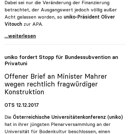
Dabei sei nur die Veränderung der Finanzierung
betrachtet, der Ausgangswert jedoch völlig außer
Acht gelassen worden, so
uniko-Präsident Oliver
Vitouch
zur APA.
Uni-Budget: Studie für uniko problematisch
...weiterlesen
uniko
fordert Stopp für Bundessubvention an
Privatuni
Offener Brief an Minister Mahrer
wegen rechtlich fragwürdiger
Konstruktion
OTS 12.12.2017
Die
Österreichische Universitätenkonferenz (uniko)
hat in ihrer jüngsten Plenarversammlung an der
Universität für Bodenkultur beschlossen, einen