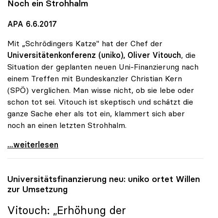
Noch ein Strohhalm
APA 6.6.2017
Mit „Schrödingers Katze" hat der Chef der
Universitätenkonferenz (uniko),
Oliver Vitouch
, die
Situation der geplanten neuen Uni-Finanzierung nach
einem Treffen mit Bundeskanzler Christian Kern
(SPÖ) verglichen. Man wisse nicht, ob sie lebe oder
schon tot sei. Vitouch ist skeptisch und schätzt die
ganze Sache eher als tot ein, klammert sich aber
noch an einen letzten Strohhalm.
Uni-Budget: Rektorenchef hält Reform für tot -
...weiterlesen
Universitätsfinanzierung neu:
uniko
ortet Willen
zur Umsetzung
Vitouch: „Erhöhung der