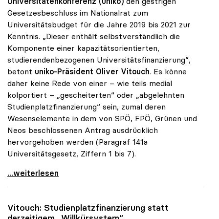
Universitätenkonferenz (uniko)
den gestrigen
Gesetzesbeschluss im Nationalrat zum
Universitätsbudget für die Jahre 2019 bis 2021 zur
Kenntnis. „Dieser enthält selbstverständlich die
Komponente einer kapazitätsorientierten,
studierendenbezogenen Universitätsfinanzierung“,
betont
uniko-Präsident Oliver Vitouch
. Es könne
daher keine Rede von einer – wie teils medial
kolportiert – „gescheiterten“ oder „abgelehnten
Studienplatzfinanzierung“ sein, zumal deren
Wesenselemente in dem von SPÖ, FPÖ, Grünen und
Neos beschlossenen Antrag ausdrücklich
hervorgehoben werden (Paragraf 141a
Universitätsgesetz, Ziffern 1 bis 7).
Vitouch stellt klar: „Studienplatzfinanzierung ist
...weiterlesen
Vitouch: Studienplatzfinanzierung statt
derzeitigem „Willkürsystem“