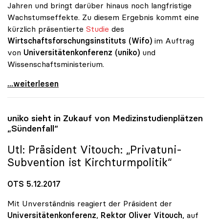
Jahren und bringt darüber hinaus noch langfristige
Wachstumseffekte. Zu diesem Ergebnis kommt eine
kürzlich präsentierte
Studie
des
Wirtschaftsforschungsinstituts (Wifo)
im Auftrag
von
Universitätenkonferenz (uniko)
und
Wissenschaftsministerium.
Unis bringen Staat und Wirtschaft mehr als nur
...weiterlesen
uniko
sieht in Zukauf von Medizinstudienplätzen
„Sündenfall“
Utl: Präsident Vitouch: „Privatuni-
Subvention ist Kirchturmpolitik“
OTS 5.12.2017
Mit Unverständnis reagiert der Präsident der
Universitätenkonferenz
,
Rektor Oliver Vitouch
, auf