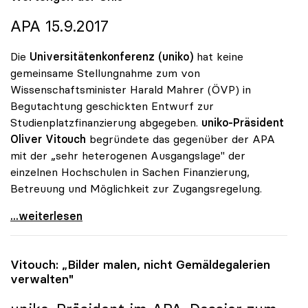
APA 15.9.2017
Die
Universitätenkonferenz (uniko)
hat keine
gemeinsame Stellungnahme zum von
Wissenschaftsminister Harald Mahrer (ÖVP) in
Begutachtung geschickten Entwurf zur
Studienplatzfinanzierung abgegeben.
uniko-Präsident
Oliver Vitouch
begründete das gegenüber der APA
mit der „sehr heterogenen Ausgangslage" der
einzelnen Hochschulen in Sachen Finanzierung,
Betreuung und Möglichkeit zur Zugangsregelung.
Vitouch zu Budget: „Standortspezifische Wertungen
...weiterlesen
Vitouch: „Bilder malen, nicht Gemäldegalerien
verwalten"