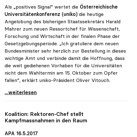
Als „positives Signal“ wertet die
Österreichische
Universitätenkonferenz (uniko)
die heutige
Angelobung des bisherigen Staatssekretärs Harald
Mahrer zum neuen Ressortchef für Wissenschaft,
Forschung und Wirtschaft in der finalen Phase der
Gesetzgebungsperiode. „Ich gratuliere dem neuen
Bundesminister sehr herzlich zur Bestellung in dieses
wichtige Amt und verbinde damit die Hoffnung, dass
die weit gediehenen Vorhaben für die Universitäten
nicht dem Wahltermin am 15. Oktober zum Opfer
fallen“, erklärt uniko-Präsident Oliver Vitouch.
Glückwünsche der uniko zur Bestellung von Minister
...weiterlesen
Koalition: Rektoren-Chef stellt
Kampfmassnahmen in den Raum
APA 16.5.2017