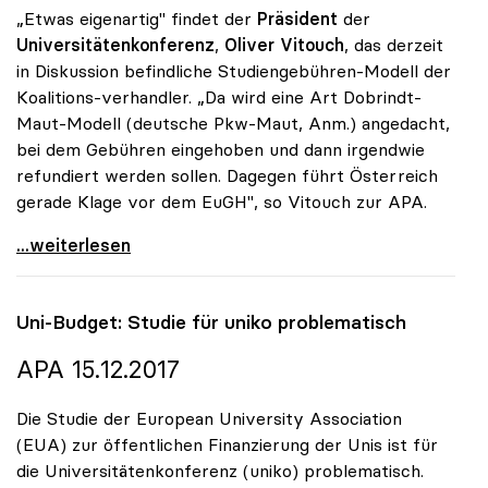
„Etwas eigenartig" findet der
Präsident
der
Universitätenkonferenz
,
Oliver Vitouch
, das derzeit
in Diskussion befindliche Studiengebühren-Modell der
Koalitions-verhandler. „Da wird eine Art Dobrindt-
Maut-Modell (deutsche Pkw-Maut, Anm.) angedacht,
bei dem Gebühren eingehoben und dann irgendwie
refundiert werden sollen. Dagegen führt Österreich
gerade Klage vor dem EuGH", so Vitouch zur APA.
Koalition: Studiengebühren-Diskussion für uniko
...weiterlesen
Uni-Budget: Studie für
uniko
problematisch
APA 15.12.2017
Die Studie der European University Association
(EUA) zur öffentlichen Finanzierung der Unis ist für
die Universitätenkonferenz (uniko) problematisch.