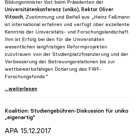
Bildungsminister löst beim Präsidenten der
Universitätenkonferenz (uniko), Rektor Oliver
Vitouch
, Zustimmung und Beifall aus: „Heinz Faßmann
ist international erfahren und verfügt über exzellente
Kenntnis der Universitäts- und Forschungslandschaft.
Ihm ist Erfolg bei den für die Universitäten
wesentlichen langfristigen Reformprojekten
zuzutrauen: von der Studienplatzfinanzierung und der
Verbesserung der Betreuungsrelationen bis zur
wettbewerbsfähigen Dotierung des FWF-
Forschungsfonds.“
Vitouch zu Minister Fassmann: „Exzellenter Kenner
...weiterlesen
Koalition: Studiengebühren-Diskussion für
uniko
„eigenartig"
APA 15.12.2017