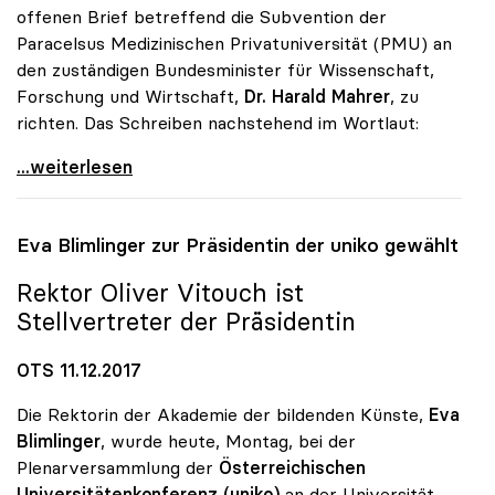
offenen Brief betreffend die Subvention der
Paracelsus Medizinischen Privatuniversität (PMU) an
den zuständigen Bundesminister für Wissenschaft,
Forschung und Wirtschaft,
Dr. Harald Mahrer
, zu
richten. Das Schreiben nachstehend im Wortlaut:
uniko fordert Stopp für Bundessubvention an
...weiterlesen
Eva Blimlinger zur Präsidentin der
uniko
gewählt
Rektor Oliver Vitouch ist
Stellvertreter der Präsidentin
OTS 11.12.2017
Die Rektorin der Akademie der bildenden Künste,
Eva
Blimlinger
, wurde heute, Montag, bei der
Plenarversammlung der
Österreichischen
Universitätenkonferenz (uniko)
an der Universität