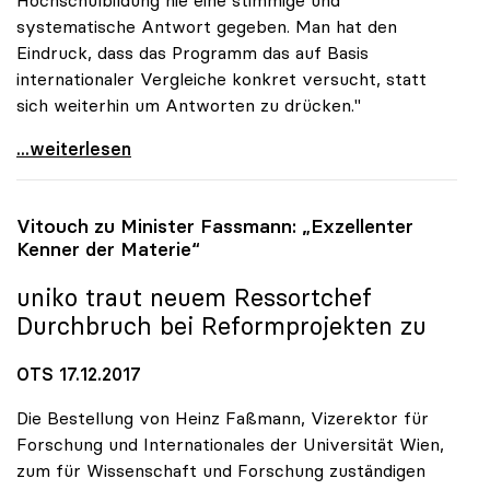
Hochschulbildung nie eine stimmige und
systematische Antwort gegeben. Man hat den
Eindruck, dass das Programm das auf Basis
internationaler Vergleiche konkret versucht, statt
sich weiterhin um Antworten zu drücken."
Koalition - Programm für uniko noch „sehr vage\"
...weiterlesen
Vitouch zu Minister Fassmann: „Exzellenter
Kenner der Materie“
uniko
traut neuem Ressortchef
Durchbruch bei Reformprojekten zu
OTS 17.12.2017
Die Bestellung von Heinz Faßmann, Vizerektor für
Forschung und Internationales der Universität Wien,
zum für Wissenschaft und Forschung zuständigen