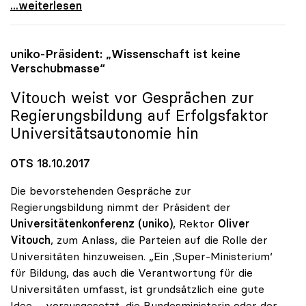
Vitouch: „Universitäten stehen für Wissenschaft
...weiterlesen
uniko
-Präsident: „Wissenschaft ist keine
Verschubmasse“
Vitouch weist vor Gesprächen zur
Regierungsbildung auf Erfolgsfaktor
Universitätsautonomie hin
OTS 18.10.2017
Die bevorstehenden Gespräche zur
Regierungsbildung nimmt der Präsident der
Universitätenkonferenz (uniko)
, Rektor
Oliver
Vitouch
, zum Anlass, die Parteien auf die Rolle der
Universitäten hinzuweisen. „Ein ‚Super-Ministerium‘
für Bildung, das auch die Verantwortung für die
Universitäten umfasst, ist grundsätzlich eine gute
Idee – vorausgesetzt, die Bundesministerin oder der