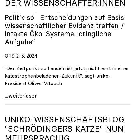
DER WISSENSCHAFTER:INNEN
Politik soll Entscheidungen auf Basis
wissenschaftlicher Evidenz treffen /
Intakte Öko-Systeme „dringliche
Aufgabe“
OTS 2. 5. 2024
"Der Zeitpunkt zu handeln ist jetzt, nicht erst in einer
katastrophenbeladenen Zukunft", sagt uniko-
Präsident Oliver Vitouch.
EU-Renaturierungsgesetz: uniko unterstützt Appell
...weiterlesen
UNIKO
-WISSENSCHAFTSBLOG
"SCHRÖDINGERS KATZE" NUN
MEHRSPRACHIG