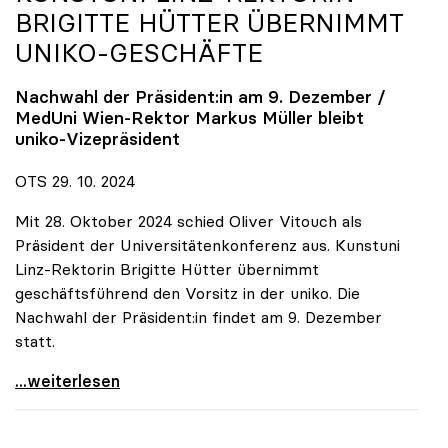
BRIGITTE HÜTTER ÜBERNIMMT
UNIKO
-GESCHÄFTE
Nachwahl der Präsident:in am 9. Dezember /
MedUni Wien-Rektor Markus Müller bleibt
uniko
-Vizepräsident
OTS 29. 10. 2024
Mit 28. Oktober 2024 schied Oliver Vitouch als
Präsident der Universitätenkonferenz aus. Kunstuni
Linz-Rektorin Brigitte Hütter übernimmt
geschäftsführend den Vorsitz in der uniko. Die
Nachwahl der Präsident:in findet am 9. Dezember
statt.
Vitouch-Nachfolge: Kunstuni Linz-Rektorin Brigitte
...weiterlesen