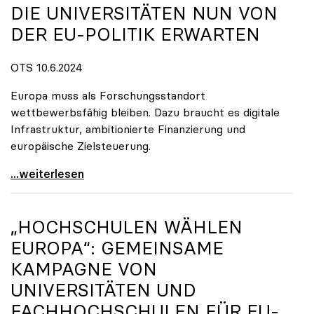
DIE UNIVERSITÄTEN NUN VON
DER EU-POLITIK ERWARTEN
OTS 10.6.2024
Europa muss als Forschungsstandort
wettbewerbsfähig bleiben. Dazu braucht es digitale
Infrastruktur, ambitionierte Finanzierung und
europäische Zielsteuerung.
Europa hat gewählt: Was die Universitäten nun von
...weiterlesen
„HOCHSCHULEN WÄHLEN
EUROPA“: GEMEINSAME
KAMPAGNE VON
UNIVERSITÄTEN UND
FACHHOCHSCHULEN FÜR EU-