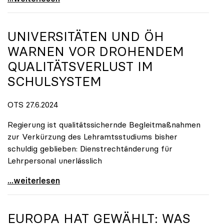
UNIVERSITÄTEN UND ÖH
WARNEN VOR DROHENDEM
QUALITÄTSVERLUST IM
SCHULSYSTEM
OTS 27.6.2024
Regierung ist qualitätssichernde Begleitmaßnahmen
zur Verkürzung des Lehramtsstudiums bisher
schuldig geblieben: Dienstrechtänderung für
Lehrpersonal unerlässlich
Universitäten und ÖH warnen vor drohendem
...weiterlesen
EUROPA HAT GEWÄHLT: WAS