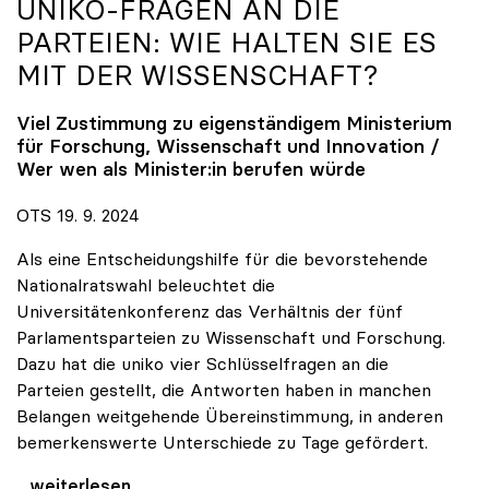
UNIKO
-FRAGEN AN DIE
PARTEIEN: WIE HALTEN SIE ES
MIT DER WISSENSCHAFT?
Viel Zustimmung zu eigenständigem Ministerium
für Forschung, Wissenschaft und Innovation /
Wer wen als Minister:in berufen würde
OTS 19. 9. 2024
Als eine Entscheidungshilfe für die bevorstehende
Nationalratswahl beleuchtet die
Universitätenkonferenz das Verhältnis der fünf
Parlamentsparteien zu Wissenschaft und Forschung.
Dazu hat die uniko vier Schlüsselfragen an die
Parteien gestellt, die Antworten haben in manchen
Belangen weitgehende Übereinstimmung, in anderen
bemerkenswerte Unterschiede zu Tage gefördert.
uniko-Fragen an die Parteien: Wie halten Sie es
...weiterlesen