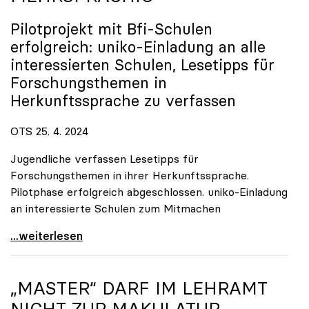
Pilotprojekt mit Bfi-Schulen
erfolgreich:
uniko
-Einladung an alle
interessierten Schulen, Lesetipps für
Forschungsthemen in
Herkunftssprache zu verfassen
OTS 25. 4. 2024
Jugendliche verfassen Lesetipps für
Forschungsthemen in ihrer Herkunftssprache.
Pilotphase erfolgreich abgeschlossen. uniko-Einladung
an interessierte Schulen zum Mitmachen
uniko-Wissenschaftsblog \"Schrödingers Katze\" nun
...weiterlesen
„MASTER“ DARF IM LEHRAMT
NICHT ZUR MAKULATUR