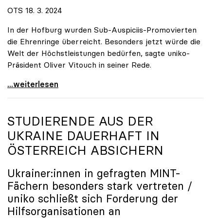
OTS 18. 3. 2024
In der Hofburg wurden Sub-Auspiciis-Promovierten
die Ehrenringe überreicht. Besonders jetzt würde die
Welt der Höchstleistungen bedürfen, sagte uniko-
Präsident Oliver Vitouch in seiner Rede.
\"Wir zählen auf die neuen Superkräfte und ihre
...weiterlesen
STUDIERENDE AUS DER
UKRAINE DAUERHAFT IN
ÖSTERREICH ABSICHERN
Ukrainer:innen in gefragten MINT-
Fächern besonders stark vertreten /
uniko
schließt sich Forderung der
Hilfsorganisationen an