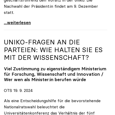
geschäftsführend den Vorsitz in der uniko. Die
Nachwahl der Präsident:in findet am 9. Dezember
statt.
Vitouch-Nachfolge: Kunstuni Linz-Rektorin Brigitte
...weiterlesen
UNIKO
-FRAGEN AN DIE
PARTEIEN: WIE HALTEN SIE ES
MIT DER WISSENSCHAFT?
Viel Zustimmung zu eigenständigem Ministerium
für Forschung, Wissenschaft und Innovation /
Wer wen als Minister:in berufen würde
OTS 19. 9. 2024
Als eine Entscheidungshilfe für die bevorstehende
Nationalratswahl beleuchtet die
Universitätenkonferenz das Verhältnis der fünf