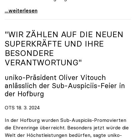
„Master“ darf im Lehramt nicht zur Makulatur
...weiterlesen
"WIR ZÄHLEN AUF DIE NEUEN
SUPERKRÄFTE UND IHRE
BESONDERE
VERANTWORTUNG"
uniko
-Präsident Oliver Vitouch
anlässlich der Sub-Auspiciis-Feier in
der Hofburg
OTS 18. 3. 2024
In der Hofburg wurden Sub-Auspiciis-Promovierten
die Ehrenringe überreicht. Besonders jetzt würde die
Welt der Höchstleistungen bedürfen, sagte uniko-