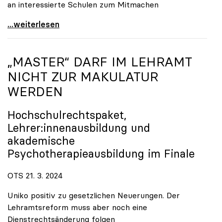
an interessierte Schulen zum Mitmachen
uniko-Wissenschaftsblog \"Schrödingers Katze\" nun
...weiterlesen
„MASTER“ DARF IM LEHRAMT
NICHT ZUR MAKULATUR
WERDEN
Hochschulrechtspaket,
Lehrer:innenausbildung und
akademische
Psychotherapieausbildung im Finale
OTS 21. 3. 2024
Uniko positiv zu gesetzlichen Neuerungen. Der
Lehramtsreform muss aber noch eine
Dienstrechtsänderung folgen