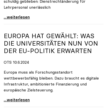
schuldig geblieben: Dienstrechtänderung für
Lehrpersonal unerlässlich
Universitäten und ÖH warnen vor drohendem
...weiterlesen
EUROPA HAT GEWÄHLT: WAS
DIE UNIVERSITÄTEN NUN VON
DER EU-POLITIK ERWARTEN
OTS 10.6.2024
Europa muss als Forschungsstandort
wettbewerbsfähig bleiben. Dazu braucht es digitale
Infrastruktur, ambitionierte Finanzierung und
europäische Zielsteuerung.
Europa hat gewählt: Was die Universitäten nun von
...weiterlesen