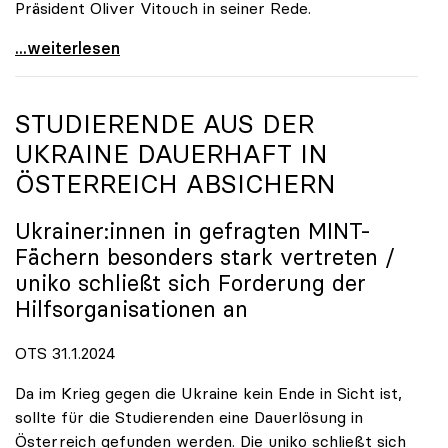
Präsident Oliver Vitouch in seiner Rede.
\"Wir zählen auf die neuen Superkräfte und ihre
...weiterlesen
STUDIERENDE AUS DER
UKRAINE DAUERHAFT IN
ÖSTERREICH ABSICHERN
Ukrainer:innen in gefragten MINT-
Fächern besonders stark vertreten /
uniko
schließt sich Forderung der
Hilfsorganisationen an
OTS 31.1.2024
Da im Krieg gegen die Ukraine kein Ende in Sicht ist,
sollte für die Studierenden eine Dauerlösung in
Österreich gefunden werden. Die uniko schließt sich