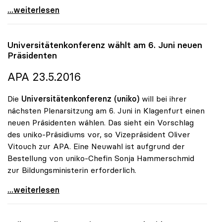
uniko gratuliert dem neuen Bundespräsidenten
...weiterlesen
Universitätenkonferenz wählt am 6. Juni neuen
Präsidenten
APA 23.5.2016
Die
Universitätenkonferenz (uniko)
will bei ihrer
nächsten Plenarsitzung am 6. Juni in Klagenfurt einen
neuen Präsidenten wählen. Das sieht ein Vorschlag
des uniko-Präsidiums vor, so Vizepräsident Oliver
Vitouch zur APA. Eine Neuwahl ist aufgrund der
Bestellung von uniko-Chefin Sonja Hammerschmid
zur Bildungsministerin erforderlich.
Universitätenkonferenz wählt am 6. Juni neuen
...weiterlesen