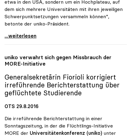
etwa in den USA, sondern um ein Hochplateau, auf
dem sich mehrere Universitäten mit ihren jeweiligen
Schwerpunktsetzungen versammeln können“,
betonte der uniko-Präsident.
Vitouch zu Exzellenz an Unis: „Hochplateau statt
...weiterlesen
uniko
verwahrt sich gegen Missbrauch der
MORE-Initiative
Generalsekretärin Fiorioli korrigiert
irreführende Berichterstattung über
geflüchtete Studierende
OTS 29.8.2016
Die irreführende Berichterstattung in einer
Sonntagszeitung, in der die Flüchtlings-Initiative
MORE der
Universitätenkonferenz (uniko)
unter