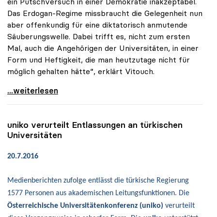
ein Putschversuch in einer Demokratie inakzeptabel.
Das Erdogan-Regime missbraucht die Gelegenheit nun
aber offenkundig für eine diktatorisch anmutende
Säuberungswelle. Dabei trifft es, nicht zum ersten
Mal, auch die Angehörigen der Universitäten, in einer
Form und Heftigkeit, die man heutzutage nicht für
möglich gehalten hätte“, erklärt Vitouch.
uniko: „Flächendeckende Säuberung an türkischen
...weiterlesen
uniko
verurteilt Entlassungen an türkischen
Universitäten
20.7.2016
Medienberichten zufolge entlässt die türkische Regierung
1577 Personen aus akademischen Leitungsfunktionen. Die
Österreichische Universitätenkonferenz (uniko)
verurteilt