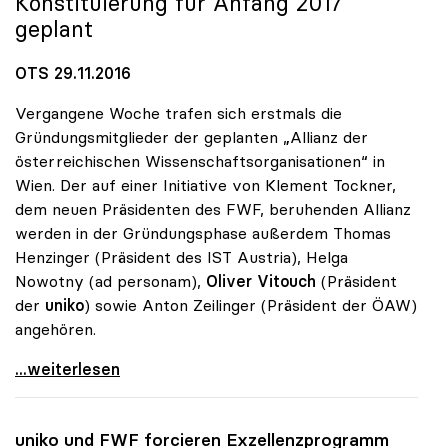
Konstituierung für Anfang 2017
geplant
OTS 29.11.2016
Vergangene Woche trafen sich erstmals die
Gründungsmitglieder der geplanten „Allianz der
österreichischen Wissenschaftsorganisationen“ in
Wien. Der auf einer Initiative von Klement Tockner,
dem neuen Präsidenten des FWF, beruhenden Allianz
werden in der Gründungsphase außerdem Thomas
Henzinger (Präsident des IST Austria), Helga
Nowotny (ad personam),
Oliver Vitouch
(Präsident
der
uniko
) sowie Anton Zeilinger (Präsident der ÖAW)
angehören.
Allianz der Österreich.
...weiterlesen
uniko
und FWF forcieren Exzellenzprogramm