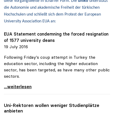
diese Vorgangsweise in scharfer Form. Die
uniko
unterstützt
die Autonomie und akademische Freiheit der türkischen
Hochschulen und schließt sich dem Protest der European
University Association EUA an:
EUA Statement condemning the forced resignation
of 1577 university deans
19 July 2016
Following Friday's coup attempt in Turkey the
education sector, including the higher education
sector, has been targeted, as have many other public
sectors.
uniko verurteilt Entlassungen an türkischen
...weiterlesen
Uni-Rektoren wollen weniger Studienplätze
anbieten