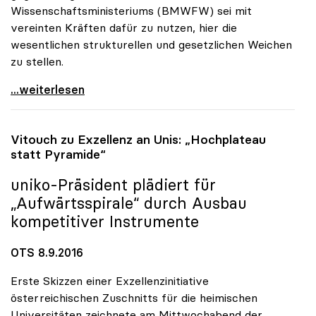
Wissenschaftsministeriums (BMWFW) sei mit
vereinten Kräften dafür zu nutzen, hier die
wesentlichen strukturellen und gesetzlichen Weichen
zu stellen.
uniko zu THE-Ranking: „Bei Status quo kein Sprung
...weiterlesen
Vitouch zu Exzellenz an Unis: „Hochplateau
statt Pyramide“
uniko
-Präsident plädiert für
„Aufwärtsspirale“ durch Ausbau
kompetitiver Instrumente
OTS 8.9.2016
Erste Skizzen einer Exzellenzinitiative
österreichischen Zuschnitts für die heimischen
Universitäten zeichnete am Mittwochabend der