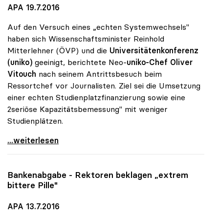
APA 19.7.2016
Auf den Versuch eines „echten Systemwechsels"
haben sich Wissenschaftsminister Reinhold
Mitterlehner (ÖVP) und die
Universitätenkonferenz
(uniko)
geeinigt, berichtete Neo-
uniko-Chef Oliver
Vitouch
nach seinem Antrittsbesuch beim
Ressortchef vor Journalisten. Ziel sei die Umsetzung
einer echten Studienplatzfinanzierung sowie eine
2seriöse Kapazitätsbemessung" mit weniger
Studienplätzen.
Uni-Rektoren wollen weniger Studienplätze anbieten
...weiterlesen
Bankenabgabe - Rektoren beklagen „extrem
bittere Pille"
APA 13.7.2016