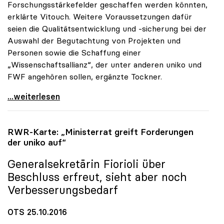
Forschungsstärkefelder geschaffen werden könnten,
erklärte Vitouch. Weitere Voraussetzungen dafür
seien die Qualitätsentwicklung und -sicherung bei der
Auswahl der Begutachtung von Projekten und
Personen sowie die Schaffung einer
„Wissenschaftsallianz“, der unter anderen uniko und
FWF angehören sollen, ergänzte Tockner.
uniko und FWF forcieren Exzellenzprogramm für
...weiterlesen
RWR-Karte: „Ministerrat greift Forderungen
der
uniko
auf“
Generalsekretärin Fiorioli über
Beschluss erfreut, sieht aber noch
Verbesserungsbedarf
OTS 25.10.2016