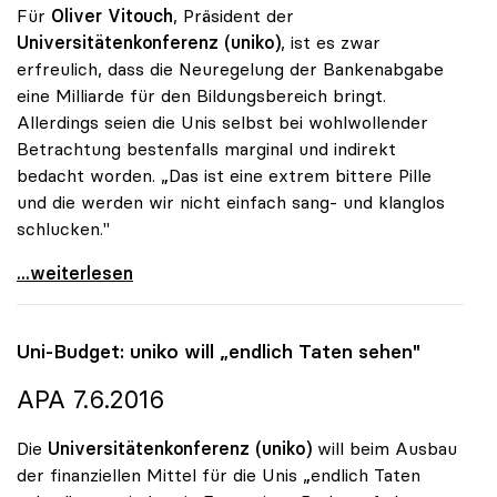
Für
Oliver Vitouch
, Präsident der
Universitätenkonferenz (uniko)
, ist es zwar
erfreulich, dass die Neuregelung der Bankenabgabe
eine Milliarde für den Bildungsbereich bringt.
Allerdings seien die Unis selbst bei wohlwollender
Betrachtung bestenfalls marginal und indirekt
bedacht worden. „Das ist eine extrem bittere Pille
und die werden wir nicht einfach sang- und klanglos
schlucken."
Bankenabgabe - Rektoren beklagen „extrem bittere
...weiterlesen
Uni-Budget:
uniko
will „endlich Taten sehen"
APA 7.6.2016
Die
Universitätenkonferenz (uniko)
will beim Ausbau
der finanziellen Mittel für die Unis „endlich Taten