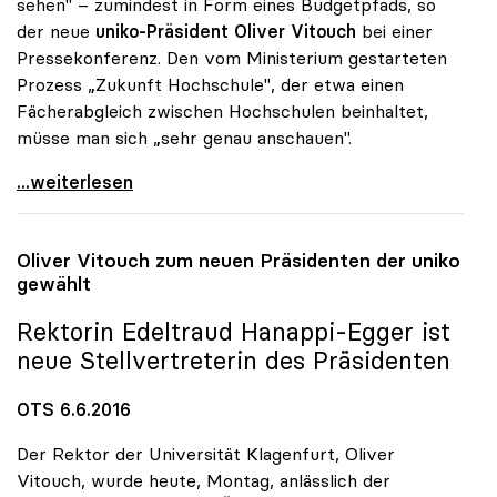
sehen" – zumindest in Form eines Budgetpfads, so
der neue
uniko
-Präsident Oliver Vitouch
bei einer
Pressekonferenz. Den vom Ministerium gestarteten
Prozess „Zukunft Hochschule", der etwa einen
Fächerabgleich zwischen Hochschulen beinhaltet,
müsse man sich „sehr genau anschauen".
Uni-Budget: uniko will „endlich Taten sehen\"
...weiterlesen
Oliver Vitouch zum neuen Präsidenten der
uniko
gewählt
Rektorin Edeltraud Hanappi-Egger ist
neue Stellvertreterin des Präsidenten
OTS 6.6.2016
Der Rektor der Universität Klagenfurt, Oliver
Vitouch, wurde heute, Montag, anlässlich der