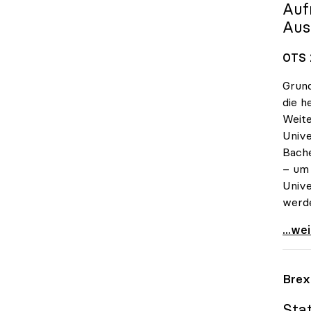
Auf
Aus
OTS 
Grund
die h
Weite
Unive
Bache
– um 
Unive
werd
Bliml
...we
Brex
Sta