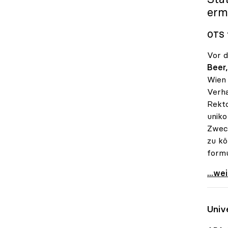
erm
OTS 
Vor d
Beer,
Wien 
Verha
Rekto
uniko
Zweck
zu kö
formu
Brexi
...we
Univ