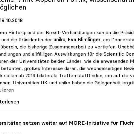
öglichen
19.10.2018
em Hintergrund der Brexit-Verhandlungen kamen die Präsi
und die Präsidentin der
uniko
,
Eva Blimlinger
, am Donnersta
überein, die bisherige Zusammenarbeit zu vertiefen. Unabh
ndlungen und allfälligen Auswirkungen für die Scientific C
ren der Universitäten beider Länder, wie die anwesenden M
 betonten, großes Interesse daran, die wechselseitigen Bez
 sollen ab 2019 bilaterale Treffen stattfinden, um auf die 
nnen. Universities UK und uniko haben die Gelegenheit erg
lieren:
t: Universities UK und uniko wollen
iterlesen
ersitäten setzen weiter auf MORE-Initiative für Flüch