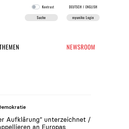
Kontrast
DE
UTSCH
/
EN
GLISH
Suche
myuniko Login
EN DER UNIKO
THEMEN
NEWSROOM
 Demokratie
er Aufklärung“ unterzeichnet /
ppellieren an Europas