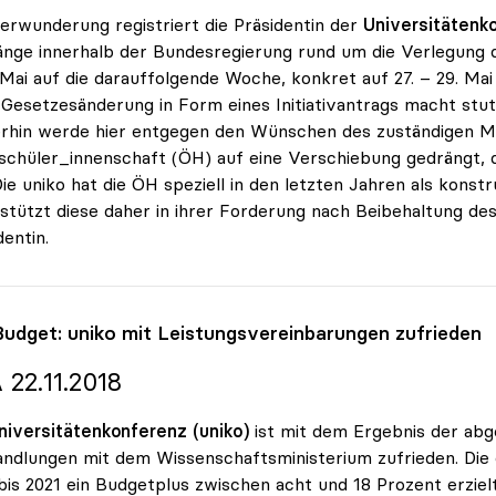
erwunderung registriert die Präsidentin der
Universitätenko
nge innerhalb der Bundesregierung rund um die Verlegung 
 Mai auf die darauffolgende Woche, konkret auf 27. – 29. M
 Gesetzesänderung in Form eines Initiativantrags macht stutzi
hin werde hier entgegen den Wünschen des zuständigen Mi
chüler_innenschaft (ÖH) auf eine Verschiebung gedrängt, d
„Die uniko hat die ÖH speziell in den letzten Jahren als kons
stützt diese daher in ihrer Forderung nach Beibehaltung des
dentin.
Budget:
uniko
mit Leistungsvereinbarungen zufrieden
 22.11.2018
niversitätenkonferenz (uniko)
ist mit dem Ergebnis der ab
ndlungen mit dem Wissenschaftsministerium zufrieden. Die 
bis 2021 ein Budgetplus zwischen acht und 18 Prozent erziel