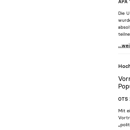
APA 1
Die U
wurde
absol
teiln
Unive
...we
Hoch
Vor
Pop
OTS 
Mit e
Vortr
„poli