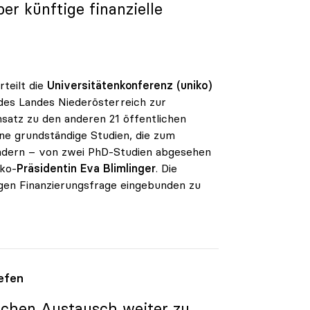
r künftige finanzielle
rteilt die
Universitätenkonferenz (uniko)
des Landes Niederösterreich zur
satz zu den anderen 21 öffentlichen
hne grundständige Studien, die zum
ondern – von zwei PhD-Studien abgesehen
iko-
Präsidentin Eva Blimlinger
. Die
igen Finanzierungsfrage eingebunden zu
efen
lichen Austausch weiter zu