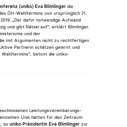
nferenz (uniko)
Eva Blimlinger
die
des ÖH-Wahltermins von ursprünglich 21.
ai 2019. „Der dafür notwendige Aufwand
g und gibt Rätsel auf“, erklärt Blimlinger.
nisteriums und der
ie mit Argumenten nicht zu rechtfertigen
truktive Partnerin schätzen gelernt und
 Wahltermins“, betont die uniko-
geschlossenen Leistungsvereinbarungs-
einzelnen Unis hätten für den Zeitraum
t, so
uniko-Präsidentin Eva Blimlinger
zur