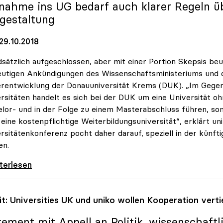
nahme ins UG bedarf auch klarer Regeln übe
gestaltung
29.10.2018
sätzlich aufgeschlossen, aber mit einer Portion Skepsis beu
eutigen Ankündigungen des Wissenschaftsministeriums und 
rentwicklung der Donauuniversität Krems (DUK). „Im Gegen
rsitäten handelt es sich bei der DUK um eine Universität o
lor- und in der Folge zu einem Masterabschluss führen, s
eine kostenpflichtige Weiterbildungsuniversität“, erklärt un
rsitätenkonferenz pocht daher darauf, speziell in der künft
en.
inger zu Donauuni Krems: „uniko in Ausbau
iterlesen
it: Universities UK und
uniko
wollen Kooperation verti
tement mit Appell an Politik, wissenschaft