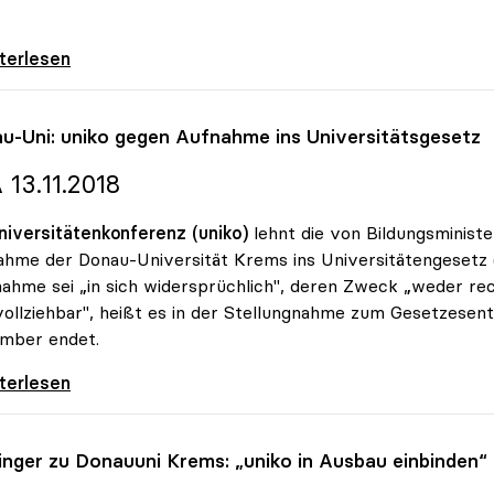
udget: uniko mit Leistungsvereinbarungen
iterlesen
u-Uni:
uniko
gegen Aufnahme ins Universitätsgesetz
 13.11.2018
niversitätenkonferenz (uniko)
lehnt die von Bildungsminis
hme der Donau-Universität Krems ins Universitätengesetz (
hme sei „in sich widersprüchlich", deren Zweck „weder rech
ollziehbar", heißt es in der Stellungnahme zum Gesetzesen
mber endet.
-Uni: uniko gegen Aufnahme ins
iterlesen
linger zu Donauuni Krems: „
uniko
in Ausbau einbinden“