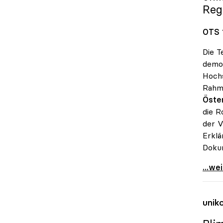
Reg
OTS 
Die T
demok
Hochs
Rahme
Öster
die R
der V
Erklä
Doku
Sorge
...we
unik