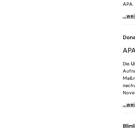
APA.
Uni-B
...we
Dona
APA
Die
U
Aufna
Maßna
nachv
Nove
Donau
...we
Blim