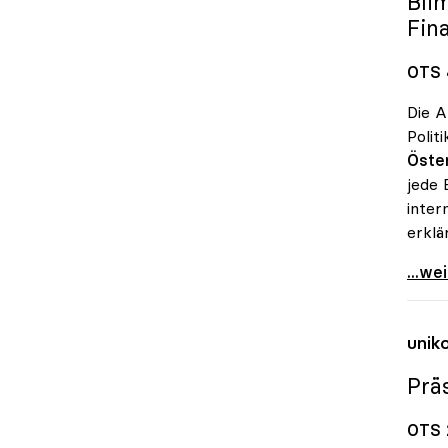
Bli
Fin
OTS 
Die A
Polit
Öster
jede 
inter
erklä
uniko
...we
unik
Prä
OTS 