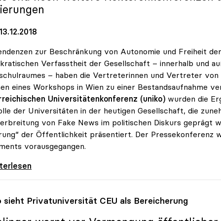
ierungen
13.12.2018
endenzen zur Beschränkung von Autonomie und Freiheit de
ratischen Verfasstheit der Gesellschaft – innerhalb und a
chulraumes – haben die Vertreterinnen und Vertreter von
n eines Workshops in Wien zu einer Bestandsaufnahme vera
reichischen Universitätenkonferenz (uniko)
wurden die Er
olle der Universitäten in der heutigen Gesellschaft, die z
erbreitung von Fake News im politischen Diskurs geprägt w
rung“ der Öffentlichkeit präsentiert. Der Pressekonferenz w
ments vorausgegangen.
 um Bedrohung der wissenschaftlichen Freiheit
iterlesen
o
sieht Privatuniversität CEU als Bereicherung