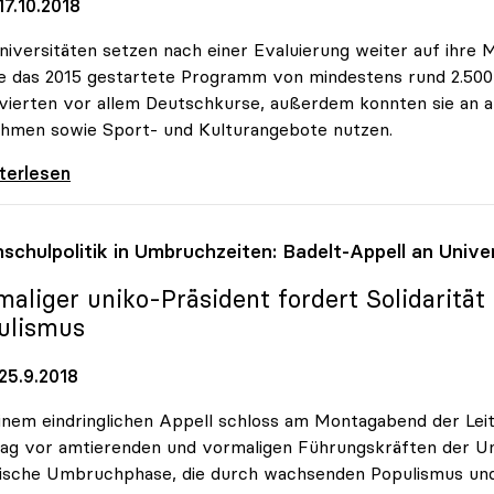
7.10.2018
niversitäten setzen nach einer Evaluierung weiter auf ihre M
 das 2015 gestartete Programm von mindestens rund 2.50
vierten vor allem Deutschkurse, außerdem konnten sie an 
ehmen sowie Sport- und Kulturangebote nutzen.
rsitäten setzen weiter auf MORE-Initiative
iterlesen
schulpolitik in Umbruchzeiten: Badelt-Appell an Unive
maliger
uniko
-Präsident fordert Solidarit
ulismus
25.9.2018
inem eindringlichen Appell schloss am Montagabend der Le
ag vor amtierenden und vormaligen Führungskräften der Univ
tische Umbruchphase, die durch wachsenden Populismus un