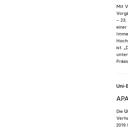
Mit V
Vorgä
– 23.
einer
Immer
Hochs
ist. 
unter
Präsi
Uni-
APA
Die
U
Verha
2019 