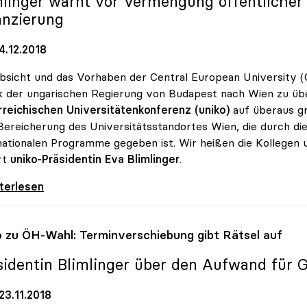
mlinger warnt vor Vermengung öffentlicher 
anzierung
4.12.2018
bsicht und das Vorhaben der Central European University 
ik der ungarischen Regierung von Budapest nach Wien zu übe
reichischen Universitätenkonferenz (uniko)
auf überaus gr
Bereicherung des Universitätsstandortes Wien, die durch die
nationalen Programme gegeben ist. Wir heißen die Kollegen 
rt
uniko-Präsidentin Eva Blimlinger
.
 sieht Privatuniversität CEU als Bereicherung
iterlesen
o
zu ÖH-Wahl: Terminverschiebung gibt Rätsel auf
sidentin Blimlinger über den Aufwand für
23.11.2018