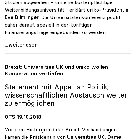
Studien abgesehen – um eine kostenpflichtige
Weiterbildungsuniversität“, erklärt uniko-
Präsidentin
Eva Blimlinger
. Die Universitätenkonferenz pocht
daher darauf, speziell in der künftigen
Finanzierungsfrage eingebunden zu werden.
Blimlinger zu Donauuni Krems: „uniko in Ausbau
...weiterlesen
Brexit: Universities UK und
uniko
wollen
Kooperation vertiefen
Statement mit Appell an Politik,
wissenschaftlichen Austausch weiter
zu ermöglichen
OTS 19.10.2018
Vor dem Hintergrund der Brexit-Verhandlungen
kamen die Präsidentin von
Universities UK
,
Dame