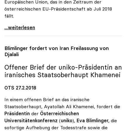
Europäischen Union, das in den Zeitraum der
österreichischen EU-Präsidentschaft ab Juli 2018
fällt.
Bundespräsident Van der Bellen erstmals zu Gast
...weiterlesen
Blimlinger fordert von Iran Freilassung von
Djalali
Offener Brief der
uniko
-Präsidentin an
iranisches Staatsoberhaupt Khamenei
OTS 27.2.2018
In einem offenen Brief an das iranische
Staatsoberhaupt, Ayatollah Ali Khamenei, fordert die
Präsidentin
der
Österreichischen
Universitätenkonferenz
(
uniko
),
Eva Blimlinger,
die
sofortige Aufhebung der Todesstrafe sowie die