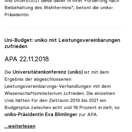
und unterstützt diese daher in ihrer Forderung nach
Beibehaltung des Wahltermins“, betont die uniko-
Präsidentin.
Uni-Budget:
uniko
mit Leistungsvereinbarungen
zufrieden
APA 22.11.2018
Die
Universitätenkonferenz (uniko)
ist mit dem
Ergebnis der abgeschlossenen
Leistungsvereinbarungs-Verhandlungen mit dem
Wissenschaftsministerium zufrieden. Die einzelnen
Unis hätten für den Zeitraum 2019 bis 2021 ein
Budgetplus zwischen acht und 18 Prozent erzielt, so
uniko-Präsidentin Eva Blimlinger
zur APA.
Uni-Budget: uniko mit Leistungsvereinbarungen
...weiterlesen