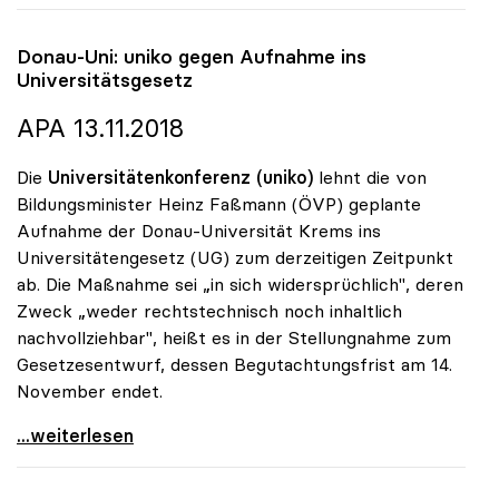
Donau-Uni:
uniko
gegen Aufnahme ins
Universitätsgesetz
APA 13.11.2018
Die
Universitätenkonferenz (uniko)
lehnt die von
Bildungsminister Heinz Faßmann (ÖVP) geplante
Aufnahme der Donau-Universität Krems ins
Universitätengesetz (UG) zum derzeitigen Zeitpunkt
ab. Die Maßnahme sei „in sich widersprüchlich", deren
Zweck „weder rechtstechnisch noch inhaltlich
nachvollziehbar", heißt es in der Stellungnahme zum
Gesetzesentwurf, dessen Begutachtungsfrist am 14.
November endet.
Donau-Uni: uniko gegen Aufnahme ins
...weiterlesen