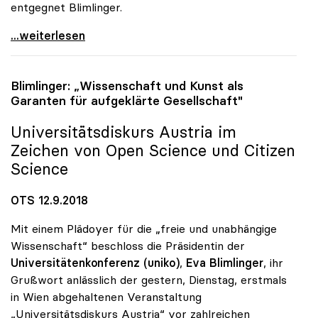
entgegnet Blimlinger.
uniko: Realität des Studierenden im Widerspruch zu
...weiterlesen
Blimlinger: „Wissenschaft und Kunst als
Garanten für aufgeklärte Gesellschaft"
Universitätsdiskurs Austria im
Zeichen von Open Science und Citizen
Science
OTS 12.9.2018
Mit einem Plädoyer für die „freie und unabhängige
Wissenschaft“ beschloss die Präsidentin der
Universitätenkonferenz (uniko)
,
Eva Blimlinger
, ihr
Grußwort anlässlich der gestern, Dienstag, erstmals
in Wien abgehaltenen Veranstaltung
„Universitätsdiskurs Austria“ vor zahlreichen