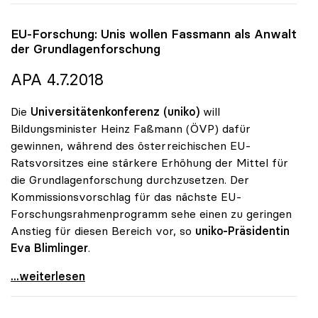
EU-Forschung: Unis wollen Fassmann als Anwalt
der Grundlagenforschung
APA 4.7.2018
Die
Universitätenkonferenz (uniko)
will
Bildungsminister Heinz Faßmann (ÖVP) dafür
gewinnen, während des österreichischen EU-
Ratsvorsitzes eine stärkere Erhöhung der Mittel für
die Grundlagenforschung durchzusetzen. Der
Kommissionsvorschlag für das nächste EU-
Forschungsrahmenprogramm sehe einen zu geringen
Anstieg für diesen Bereich vor, so
uniko-Präsidentin
Eva Blimlinger
.
EU-Forschung: Unis wollen Fassmann als Anwalt der
...weiterlesen