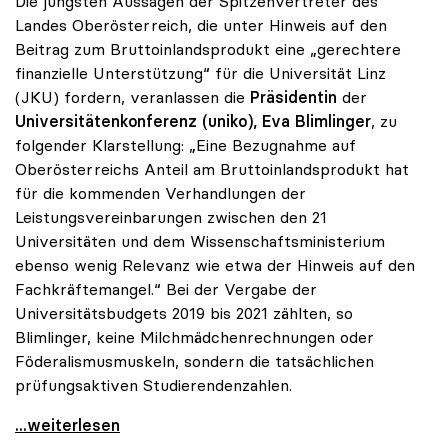
Die jüngsten Aussagen der Spitzenvertreter des
Landes Oberösterreich, die unter Hinweis auf den
Beitrag zum Bruttoinlandsprodukt eine „gerechtere
finanzielle Unterstützung“ für die Universität Linz
(JKU) fordern, veranlassen die
Präsidentin
der
Universitätenkonferenz (uniko), Eva Blimlinger
, zu
folgender Klarstellung: „Eine Bezugnahme auf
Oberösterreichs Anteil am Bruttoinlandsprodukt hat
für die kommenden Verhandlungen der
Leistungsvereinbarungen zwischen den 21
Universitäten und dem Wissenschaftsministerium
ebenso wenig Relevanz wie etwa der Hinweis auf den
Fachkräftemangel.“ Bei der Vergabe der
Universitätsbudgets 2019 bis 2021 zählten, so
Blimlinger, keine Milchmädchenrechnungen oder
Föderalismusmuskeln, sondern die tatsächlichen
prüfungsaktiven Studierendenzahlen.
Blimlinger: „Regionaler BIP-Anteil ist für
...weiterlesen