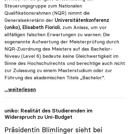
Steuerungsgruppe zum Nationalen
Qualifikationsrahmen (NQR) nimmt die
Generalsekretärin der
Universitätenkonferenz
(uniko), Elisabeth Fiorioli
, zum Anlass, um vor
allfälligen falschen Erwartungen zu warnen: Die
sogenannte Aufwertung der Meisterprüfung durch
NQR-Zuordnung des Meisters auf das Bachelor-
Niveau (Level 6) bedeute keine Gleichwertigkeit im
Sinne des Hochschulrechts und berechtige auch nicht
zur Zulassung zu einem Masterstudium oder zur
Führung des akademischen Titels „Bachelor“.
Meisterprüfung: uniko warnt vor falschen
...weiterlesen
uniko
: Realität des Studierenden im
Widerspruch zu Uni-Budget
Präsidentin Blimlinger sieht bei