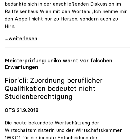
bedankte sich in der anschließenden Diskussion im
Raiffeisenhaus Wien mit den Worten: „Ich nehme mir
den Appell nicht nur zu Herzen, sondern auch zu
Hirn.
Hochschulpolitik in Umbruchzeiten: Badelt-Appell
...weiterlesen
Meisterprüfung:
uniko
warnt vor falschen
Erwartungen
Fiorioli: Zuordnung beruflicher
Qualifikation bedeutet nicht
Studienberechtigung
OTS 21.9.2018
Die heute bekundete Wertschätzung der
Wirtschaftsministerin und der Wirtschaftskammer
(WKO) für die jüngste Entscheidung der