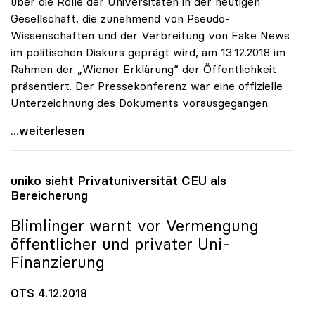
über die Rolle der Universitäten in der heutigen
Gesellschaft, die zunehmend von Pseudo-
Wissenschaften und der Verbreitung von Fake News
im politischen Diskurs geprägt wird, am 13.12.2018 im
Rahmen der „Wiener Erklärung“ der Öffentlichkeit
präsentiert. Der Pressekonferenz war eine offizielle
Unterzeichnung des Dokuments vorausgegangen.
Sorge um Bedrohung der wissenschaftlichen Freiheit
...weiterlesen
uniko
sieht Privatuniversität CEU als
Bereicherung
Blimlinger warnt vor Vermengung
öffentlicher und privater Uni-
Finanzierung
OTS 4.12.2018