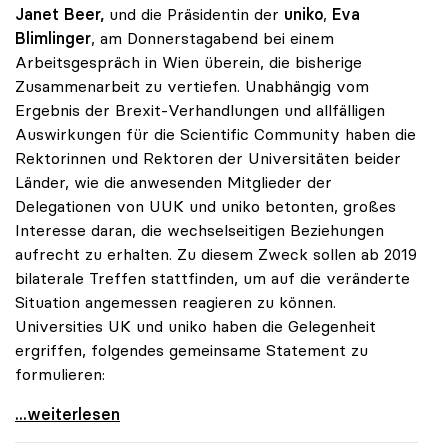
Janet Beer,
und die Präsidentin der
uniko
,
Eva
Blimlinger
, am Donnerstagabend bei einem
Arbeitsgespräch in Wien überein, die bisherige
Zusammenarbeit zu vertiefen. Unabhängig vom
Ergebnis der Brexit-Verhandlungen und allfälligen
Auswirkungen für die Scientific Community haben die
Rektorinnen und Rektoren der Universitäten beider
Länder, wie die anwesenden Mitglieder der
Delegationen von UUK und uniko betonten, großes
Interesse daran, die wechselseitigen Beziehungen
aufrecht zu erhalten. Zu diesem Zweck sollen ab 2019
bilaterale Treffen stattfinden, um auf die veränderte
Situation angemessen reagieren zu können.
Universities UK und uniko haben die Gelegenheit
ergriffen, folgendes gemeinsame Statement zu
formulieren:
Brexit: Universities UK und uniko wollen
...weiterlesen