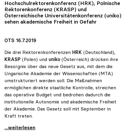
Hochschulrektorenkonferenz (HRK), Polnische
Rektorenkonferenz (KRASP) und
Österreichische Universitätenkonferenz (
uniko
)
sehen akademische Freiheit in Gefahr
OTS 16.7.2019
Die drei Rektorenkonferenzen
HRK
(Deutschland),
KRASP
(Polen) und
uniko
(Österreich) drücken ihre
Besorgnis über das neue Gesetz aus, mit dem die
Ungarische Akademie der Wissenschaften (MTA)
umstrukturiert werden soll. Die Maßnahmen
ermöglichen direkte staatliche Kontrolle, streichen
das operative Budget und bedrohen dadurch die
institutionelle Autonomie und akademische Freiheit
der Akademie. Das Gesetz soll mit September in
Kraft treten.
Dringender Rektorenappell an Ungarns Regierung
...weiterlesen