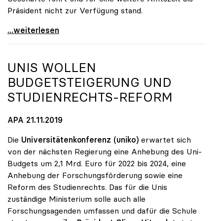
Präsident nicht zur Verfügung stand.
Sabine Seidler zur Präsidentin der uniko gewählt
...weiterlesen
UNIS WOLLEN
BUDGETSTEIGERUNG UND
STUDIENRECHTS-REFORM
APA 21.11.2019
Die
Universitätenkonferenz (uniko)
erwartet sich
von der nächsten Regierung eine Anhebung des Uni-
Budgets um 2,1 Mrd. Euro für 2022 bis 2024, eine
Anhebung der Forschungsförderung sowie eine
Reform des Studienrechts. Das für die Unis
zuständige Ministerium solle auch alle
Forschungsagenden umfassen und dafür die Schule