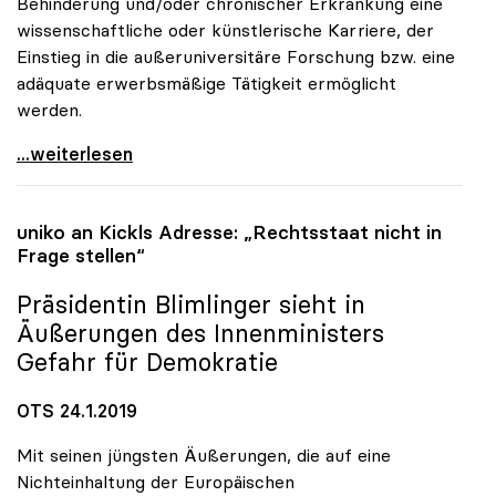
Behinderung und/oder chronischer Erkrankung eine
wissenschaftliche oder künstlerische Karriere, der
Einstieg in die außeruniversitäre Forschung bzw. eine
adäquate erwerbsmäßige Tätigkeit ermöglicht
werden.
Promotionsstellen ohne Limit: Pilotprojekt zu
...weiterlesen
uniko
an Kickls Adresse: „Rechtsstaat nicht in
Frage stellen“
Präsidentin Blimlinger sieht in
Äußerungen des Innenministers
Gefahr für Demokratie
OTS 24.1.2019
Mit seinen jüngsten Äußerungen, die auf eine
Nichteinhaltung der Europäischen