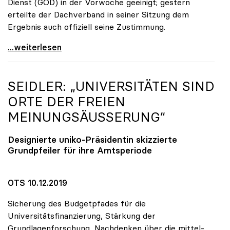
Dienst (GÖD) in der Vorwoche geeinigt; gestern
erteilte der Dachverband in seiner Sitzung dem
Ergebnis auch offiziell seine Zustimmung.
KV-Verhandlungen: Gehälter steigen um mindestens
...weiterlesen
SEIDLER: „UNIVERSITÄTEN SIND
ORTE DER FREIEN
MEINUNGSÄUSSERUNG“
Designierte
uniko
-Präsidentin skizzierte
Grundpfeiler für ihre Amtsperiode
OTS 10.12.2019
Sicherung des Budgetpfades für die
Universitätsfinanzierung, Stärkung der
Grundlagenforschung, Nachdenken über die mittel-