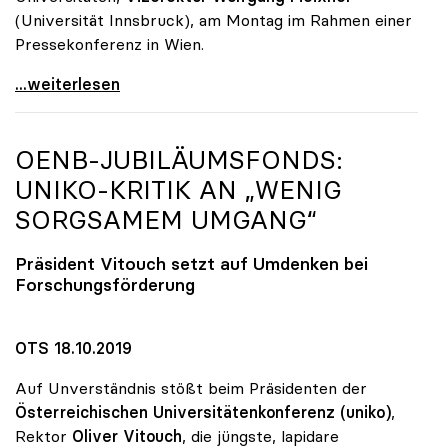
(Universität Innsbruck), am Montag im Rahmen einer
Pressekonferenz in Wien.
„Promotion ohne Limit“: Überraschende Qualität bei
...weiterlesen
OENB-JUBILÄUMSFONDS:
UNIKO
-KRITIK AN „WENIG
SORGSAMEM UMGANG“
Präsident Vitouch setzt auf Umdenken bei
Forschungsförderung
OTS 18.10.2019
Auf Unverständnis stößt beim Präsidenten der
Österreichischen Universitätenkonferenz (uniko)
,
Rektor
Oliver Vitouch
, die jüngste, lapidare