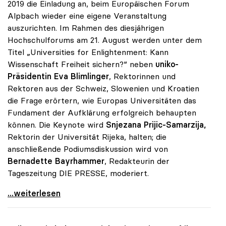
2019 die Einladung an, beim Europäischen Forum
Alpbach wieder eine eigene Veranstaltung
auszurichten. Im Rahmen des diesjährigen
Hochschulforums am 21. August werden unter dem
Titel „Universities for Enlightenment: Kann
Wissenschaft Freiheit sichern?“ neben
uniko-
Präsidentin Eva Blimlinger
, Rektorinnen und
Rektoren aus der Schweiz, Slowenien und Kroatien
die Frage erörtern, wie Europas Universitäten das
Fundament der Aufklärung erfolgreich behaupten
können. Die Keynote wird
Snjezana Prijic-Samarzija,
Rektorin der Universität Rijeka, halten; die
anschließende Podiumsdiskussion wird von
Bernadette Bayrhammer
, Redakteurin der
Tageszeitung DIE PRESSE, moderiert.
uniko heuer wieder Partner des Forum Alpbach
...weiterlesen