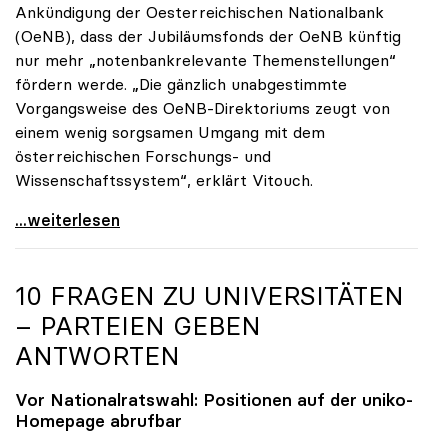
Ankündigung der Oesterreichischen Nationalbank
(OeNB), dass der Jubiläumsfonds der OeNB künftig
nur mehr „notenbankrelevante Themenstellungen“
fördern werde. „Die gänzlich unabgestimmte
Vorgangsweise des OeNB-Direktoriums zeugt von
einem wenig sorgsamen Umgang mit dem
österreichischen Forschungs- und
Wissenschaftssystem“, erklärt Vitouch.
OeNB-Jubiläumsfonds: uniko-Kritik an „wenig
...weiterlesen
10 FRAGEN ZU UNIVERSITÄTEN
– PARTEIEN GEBEN
ANTWORTEN
Vor Nationalratswahl: Positionen auf der
uniko
-
Homepage abrufbar