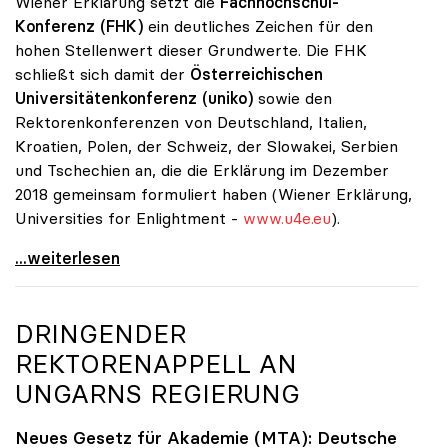
Wiener Erklärung setzt die
Fachhochschul-
Konferenz (FHK)
ein deutliches Zeichen für den
hohen Stellenwert dieser Grundwerte. Die FHK
schließt sich damit der
Österreichischen
Universitätenkonferenz (uniko)
sowie den
Rektorenkonferenzen von Deutschland, Italien,
Kroatien, Polen, der Schweiz, der Slowakei, Serbien
und Tschechien an, die die Erklärung im Dezember
2018 gemeinsam formuliert haben (Wiener Erklärung,
Universities for Enlightment -
www.u4e.eu
).
Unis und FH setzen Zeichen für Grundwerte des
...weiterlesen
DRINGENDER
REKTORENAPPELL AN
UNGARNS REGIERUNG
Neues Gesetz für Akademie (MTA): Deutsche