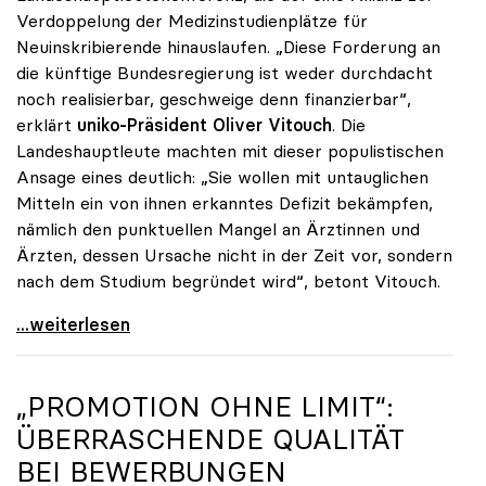
Verdoppelung der Medizinstudienplätze für
Neuinskribierende hinauslaufen. „Diese Forderung an
die künftige Bundesregierung ist weder durchdacht
noch realisierbar, geschweige denn finanzierbar“,
erklärt
uniko-Präsident Oliver Vitouch
. Die
Landeshauptleute machten mit dieser populistischen
Ansage eines deutlich: „Sie wollen mit untauglichen
Mitteln ein von ihnen erkanntes Defizit bekämpfen,
nämlich den punktuellen Mangel an Ärztinnen und
Ärzten, dessen Ursache nicht in der Zeit vor, sondern
nach dem Studium begründet wird“, betont Vitouch.
Vitouch zu Studienplätzen: „Untaugliche Vorschläge
...weiterlesen
„PROMOTION OHNE LIMIT“:
ÜBERRASCHENDE QUALITÄT
BEI BEWERBUNGEN