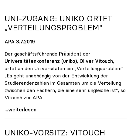
UNI-ZUGANG:
UNIKO
ORTET
„VERTEILUNGSPROBLEM"
APA 3.7.2019
Der geschäftsführende
Präsident
der
Universitätenkonferenz (uniko)
,
Oliver Vitouch
,
ortet an den Universitäten ein „Verteilungsproblem".
„Es geht unabhängig von der Entwicklung der
Studierendenzahlen im Gesamten um die Verteilung
zwischen den Fächern, die eine sehr ungleiche ist", so
Vitouch zur APA.
Uni-Zugang: uniko ortet „Verteilungsproblem\"
...weiterlesen
UNIKO
-VORSITZ: VITOUCH