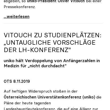
abgeben, so
uniko-Präsident Oliver Vitouch
bei einer
Pressekonferenz.
Unis wollen Budgetsteigerung und
...weiterlesen
VITOUCH ZU STUDIENPLÄTZEN:
„UNTAUGLICHE VORSCHLÄGE
DER LH-KONFERENZ"
uniko
hält Verdoppelung von Anfängerzahlen in
Medizin für „nicht durchdacht“
OTS 8.11.2019
Auf heftigen Widerspruch stoßen in der
Österreichischen Universtätenkonferenz (uniko)
die
Pläne der heute tagenden
Landeshauptleutekonferenz, die auf eine Allianz zur