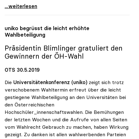
uniko bedauert Abgang von Heinz Fassmann
...weiterlesen
uniko
begrüsst die leicht erhöhte
Wahlbeteiligung
Präsidentin Blimlinger gratuliert den
Gewinnern der ÖH-Wahl
OTS 30.5.2019
Die
Universitätenkonferenz (uniko)
zeigt sich trotz
verschobenem Wahltermin erfreut über die leicht
gestiegene Wahlbeteiligung an den Universitäten bei
den Österreichischen
Hochschüler_innenschaftswahlen. Die Bemühungen
der letzten Wochen und die Aufrufe von allen Seiten
vom Wahlrecht Gebrauch zu machen, haben Wirkung
gezeigt. Zu danken ist allen wahlwerbenden Parteien