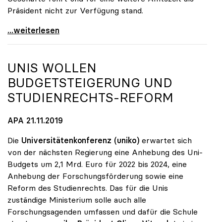
Präsident nicht zur Verfügung stand.
Sabine Seidler zur Präsidentin der uniko gewählt
...weiterlesen
UNIS WOLLEN
BUDGETSTEIGERUNG UND
STUDIENRECHTS-REFORM
APA 21.11.2019
Die
Universitätenkonferenz (uniko)
erwartet sich
von der nächsten Regierung eine Anhebung des Uni-
Budgets um 2,1 Mrd. Euro für 2022 bis 2024, eine
Anhebung der Forschungsförderung sowie eine
Reform des Studienrechts. Das für die Unis
zuständige Ministerium solle auch alle
Forschungsagenden umfassen und dafür die Schule