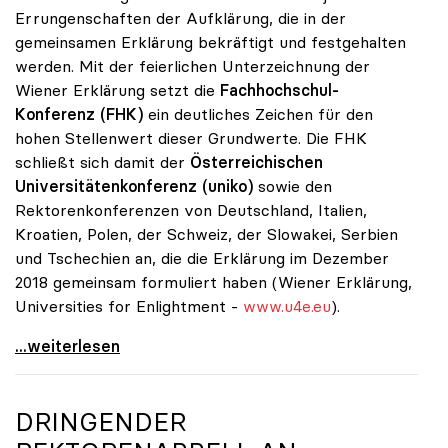
Errungenschaften der Aufklärung, die in der
gemeinsamen Erklärung bekräftigt und festgehalten
werden. Mit der feierlichen Unterzeichnung der
Wiener Erklärung setzt die
Fachhochschul-
Konferenz (FHK)
ein deutliches Zeichen für den
hohen Stellenwert dieser Grundwerte. Die FHK
schließt sich damit der
Österreichischen
Universitätenkonferenz (uniko)
sowie den
Rektorenkonferenzen von Deutschland, Italien,
Kroatien, Polen, der Schweiz, der Slowakei, Serbien
und Tschechien an, die die Erklärung im Dezember
2018 gemeinsam formuliert haben (Wiener Erklärung,
Universities for Enlightment -
www.u4e.eu
).
Unis und FH setzen Zeichen für Grundwerte des
...weiterlesen
DRINGENDER