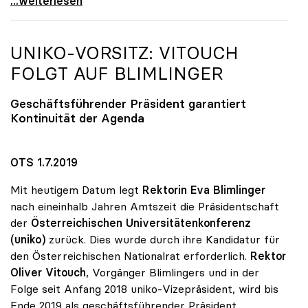
Uni-Zugang: uniko ortet „Verteilungsproblem\"
...weiterlesen
UNIKO
-VORSITZ: VITOUCH
FOLGT AUF BLIMLINGER
Geschäftsführender Präsident garantiert
Kontinuität der Agenda
OTS 1.7.2019
Mit heutigem Datum legt
Rektorin Eva Blimlinger
nach eineinhalb Jahren Amtszeit die Präsidentschaft
der
Österreichischen Universitätenkonferenz
(uniko)
zurück. Dies wurde durch ihre Kandidatur für
den Österreichischen Nationalrat erforderlich.
Rektor
Oliver Vitouch
, Vorgänger Blimlingers und in der
Folge seit Anfang 2018 uniko-Vizepräsident, wird bis
Ende 2019 als geschäftsführender Präsident