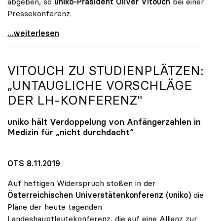
abgeben, so
uniko-Präsident Oliver Vitouch
bei einer
Pressekonferenz.
Unis wollen Budgetsteigerung und
...weiterlesen
VITOUCH ZU STUDIENPLÄTZEN:
„UNTAUGLICHE VORSCHLÄGE
DER LH-KONFERENZ"
uniko
hält Verdoppelung von Anfängerzahlen in
Medizin für „nicht durchdacht“
OTS 8.11.2019
Auf heftigen Widerspruch stoßen in der
Österreichischen Universtätenkonferenz (uniko)
die
Pläne der heute tagenden
Landeshauptleutekonferenz, die auf eine Allianz zur