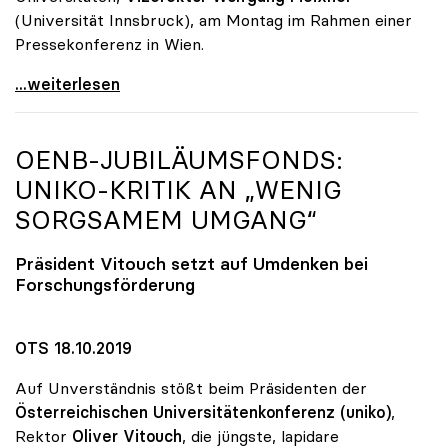
(Universität Innsbruck), am Montag im Rahmen einer
Pressekonferenz in Wien.
„Promotion ohne Limit“: Überraschende Qualität bei
...weiterlesen
OENB-JUBILÄUMSFONDS:
UNIKO
-KRITIK AN „WENIG
SORGSAMEM UMGANG“
Präsident Vitouch setzt auf Umdenken bei
Forschungsförderung
OTS 18.10.2019
Auf Unverständnis stößt beim Präsidenten der
Österreichischen Universitätenkonferenz (uniko)
,
Rektor
Oliver Vitouch
, die jüngste, lapidare