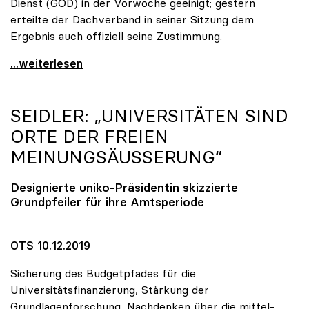
Dienst (GÖD) in der Vorwoche geeinigt; gestern
erteilte der Dachverband in seiner Sitzung dem
Ergebnis auch offiziell seine Zustimmung.
KV-Verhandlungen: Gehälter steigen um mindestens
...weiterlesen
SEIDLER: „UNIVERSITÄTEN SIND
ORTE DER FREIEN
MEINUNGSÄUSSERUNG“
Designierte
uniko
-Präsidentin skizzierte
Grundpfeiler für ihre Amtsperiode
OTS 10.12.2019
Sicherung des Budgetpfades für die
Universitätsfinanzierung, Stärkung der
Grundlagenforschung, Nachdenken über die mittel-