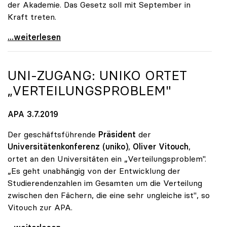
der Akademie. Das Gesetz soll mit September in
Kraft treten.
Dringender Rektorenappell an Ungarns Regierung
...weiterlesen
UNI-ZUGANG:
UNIKO
ORTET
„VERTEILUNGSPROBLEM"
APA 3.7.2019
Der geschäftsführende
Präsident
der
Universitätenkonferenz (uniko)
,
Oliver Vitouch
,
ortet an den Universitäten ein „Verteilungsproblem".
„Es geht unabhängig von der Entwicklung der
Studierendenzahlen im Gesamten um die Verteilung
zwischen den Fächern, die eine sehr ungleiche ist", so
Vitouch zur APA.