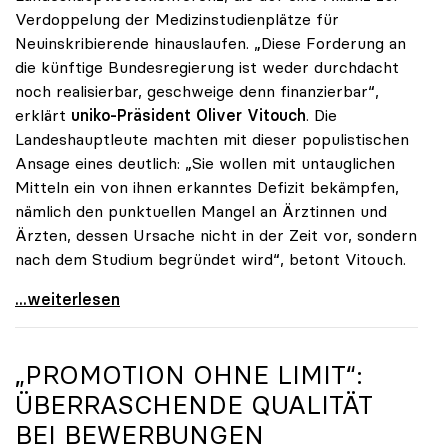
Verdoppelung der Medizinstudienplätze für
Neuinskribierende hinauslaufen. „Diese Forderung an
die künftige Bundesregierung ist weder durchdacht
noch realisierbar, geschweige denn finanzierbar“,
erklärt
uniko-Präsident Oliver Vitouch
. Die
Landeshauptleute machten mit dieser populistischen
Ansage eines deutlich: „Sie wollen mit untauglichen
Mitteln ein von ihnen erkanntes Defizit bekämpfen,
nämlich den punktuellen Mangel an Ärztinnen und
Ärzten, dessen Ursache nicht in der Zeit vor, sondern
nach dem Studium begründet wird“, betont Vitouch.
Vitouch zu Studienplätzen: „Untaugliche Vorschläge
...weiterlesen
„PROMOTION OHNE LIMIT“:
ÜBERRASCHENDE QUALITÄT
BEI BEWERBUNGEN