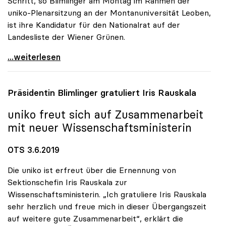
Schritt, so Blimlinger am Montag im Rahmen der
uniko-Plenarsitzung an der Montanuniversität Leoben,
ist ihre Kandidatur für den Nationalrat auf der
Landesliste der Wiener Grünen.
uniko: Eva Blimlinger legt Vorsitz mit 1. Juli
...weiterlesen
Präsidentin Blimlinger gratuliert Iris Rauskala
uniko
freut sich auf Zusammenarbeit
mit neuer Wissenschaftsministerin
OTS 3.6.2019
Die uniko ist erfreut über die Ernennung von
Sektionschefin Iris Rauskala zur
Wissenschaftsministerin. „Ich gratuliere Iris Rauskala
sehr herzlich und freue mich in dieser Übergangszeit
auf weitere gute Zusammenarbeit“, erklärt die