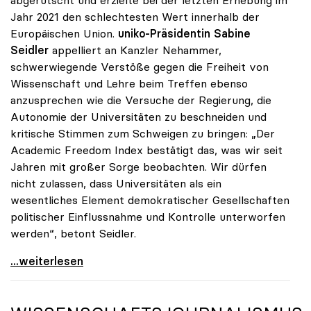
abgerutscht und erzielte bei der letzten Erhebung im
Jahr 2021 den schlechtesten Wert innerhalb der
Europäischen Union.
uniko-Präsidentin Sabine
Seidler
appelliert an Kanzler Nehammer,
schwerwiegende Verstöße gegen die Freiheit von
Wissenschaft und Lehre beim Treffen ebenso
anzusprechen wie die Versuche der Regierung, die
Autonomie der Universitäten zu beschneiden und
kritische Stimmen zum Schweigen zu bringen: „Der
Academic Freedom Index bestätigt das, was wir seit
Jahren mit großer Sorge beobachten. Wir dürfen
nicht zulassen, dass Universitäten als ein
wesentliches Element demokratischer Gesellschaften
politischer Einflussnahme und Kontrolle unterworfen
werden“, betont Seidler.
Gegen Angriffe auf Wissenschaft: uniko richtet vor
...weiterlesen