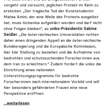
vorgeht und versucht, jeglichen Protest im Keim zu
ersticken: „Der tragische Tod der Kunststudentin
Mahsa Amini, der eine Welle des Protests ausgelöst
hat, muss lückenlos aufgeklärt werden und darf nicht
ohne Folgen bleiben“, so
uniko-Präsidentin Sabine
Seidler
. „Die österreichischen Universitäten richten
daher einen dringenden Appell an die österreichische
Bundesregierung und die Europäische Kommission,
hier klar Stellung zu beziehen und die Aufnahme von
bedrohten und schutzsuchenden Forscher:innen aus
dem Iran zu erleichtern.“ Zudem fordert die uniko die
Einrichtung eines nationalen
Unterstützungsprogramms für bedrohte
Forscher:innen nach internationalem Vorbild und will
hier besonders gefährdeten Frauen eine neue
Perspektive eröffnen.
Proteste im Iran: uniko fordert nationales
...weiterlesen