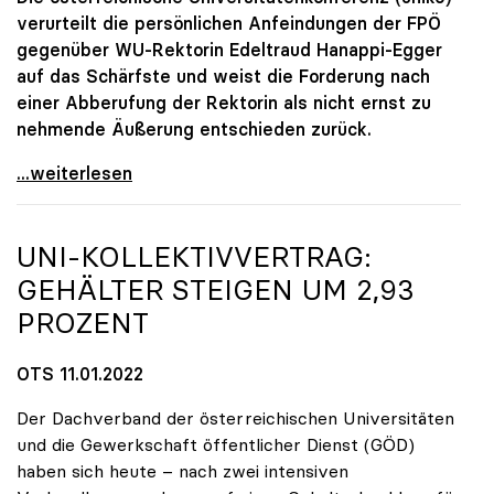
verurteilt die persönlichen Anfeindungen der FPÖ
gegenüber WU-Rektorin Edeltraud Hanappi-Egger
auf das Schärfste und weist die Forderung nach
einer Abberufung der Rektorin als nicht ernst zu
nehmende Äußerung entschieden zurück.
2G an WU Wien: uniko stellt sich hinter Rektorin
...weiterlesen
UNI-KOLLEKTIVVERTRAG:
GEHÄLTER STEIGEN UM 2,93
PROZENT
OTS 11.01.2022
Der Dachverband der österreichischen Universitäten
und die Gewerkschaft öffentlicher Dienst (GÖD)
haben sich heute – nach zwei intensiven