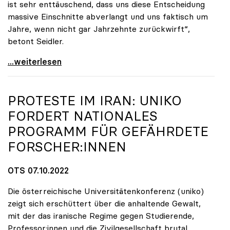
ist sehr enttäuschend, dass uns diese Entscheidung
massive Einschnitte abverlangt und uns faktisch um
Jahre, wenn nicht gar Jahrzehnte zurückwirft“,
betont Seidler.
Uniko-Präsidentin Seidler zu Budgetrede:
...weiterlesen
PROTESTE IM IRAN:
UNIKO
FORDERT NATIONALES
PROGRAMM FÜR GEFÄHRDETE
FORSCHER:INNEN
OTS 07.10.2022
Die österreichische Universitätenkonferenz (uniko)
zeigt sich erschüttert über die anhaltende Gewalt,
mit der das iranische Regime gegen Studierende,
Professor:innen und die Zivilgesellschaft brutal