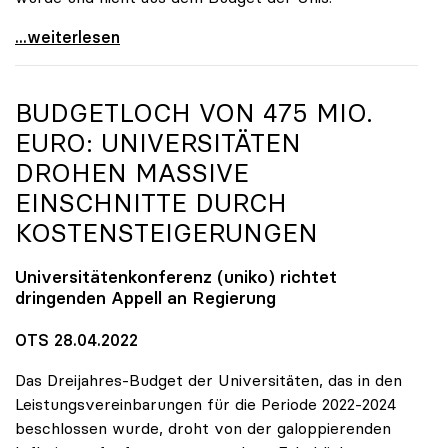
„Skandalös und zweckwidrig“: TU OÖ soll zu Lasten
...weiterlesen
BUDGETLOCH VON 475 MIO.
EURO: UNIVERSITÄTEN
DROHEN MASSIVE
EINSCHNITTE DURCH
KOSTENSTEIGERUNGEN
Universitätenkonferenz (
uniko
) richtet
dringenden Appell an Regierung
OTS 28.04.2022
Das Dreijahres-Budget der Universitäten, das in den
Leistungsvereinbarungen für die Periode 2022-2024
beschlossen wurde, droht von der galoppierenden