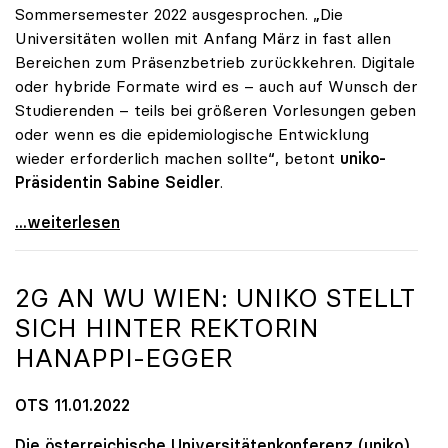
Sommersemester 2022 ausgesprochen. „Die
Universitäten wollen mit Anfang März in fast allen
Bereichen zum Präsenzbetrieb zurückkehren. Digitale
oder hybride Formate wird es – auch auf Wunsch der
Studierenden – teils bei größeren Vorlesungen geben
oder wenn es die epidemiologische Entwicklung
wieder erforderlich machen sollte“, betont
uniko-
Präsidentin Sabine Seidler
.
Unis planen Präsenzbetrieb ab Sommersemester
...weiterlesen
2G AN WU WIEN:
UNIKO
STELLT
SICH HINTER REKTORIN
HANAPPI-EGGER
OTS 11.01.2022
Die österreichische Universitätenkonferenz (uniko)