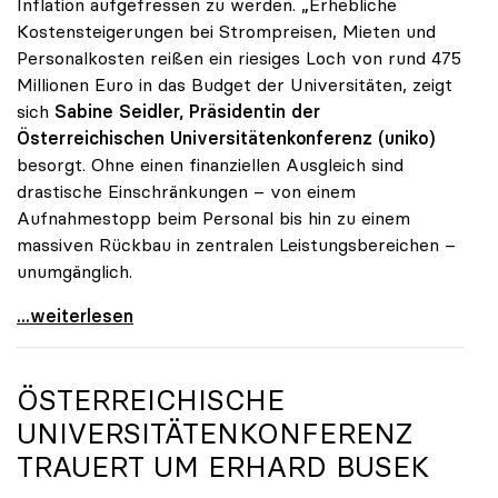
Inflation aufgefressen zu werden. „Erhebliche
Kostensteigerungen bei Strompreisen, Mieten und
Personalkosten reißen ein riesiges Loch von rund 475
Millionen Euro in das Budget der Universitäten, zeigt
sich
Sabine Seidler, Präsidentin der
Österreichischen Universitätenkonferenz (uniko)
besorgt. Ohne einen finanziellen Ausgleich sind
drastische Einschränkungen – von einem
Aufnahmestopp beim Personal bis hin zu einem
massiven Rückbau in zentralen Leistungsbereichen –
unumgänglich.
Budgetloch von 475 Mio. Euro: Universitäten drohen
...weiterlesen
ÖSTERREICHISCHE
UNIVERSITÄTENKONFERENZ
TRAUERT UM ERHARD BUSEK