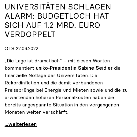
UNIVERSITÄTEN SCHLAGEN
ALARM: BUDGETLOCH HAT
SICH AUF 1,2 MRD. EURO
VERDOPPELT
OTS 22.09.2022
„Die Lage ist dramatisch“ – mit diesen Worten
kommentiert
uniko-Präsidentin Sabine Seidler
die
finanzielle Notlage der Universitäten. Die
Rekordinflation und die damit verbundenen
Preissprünge bei Energie und Mieten sowie und die zu
erwartenden höheren Personalkosten haben die
bereits angespannte Situation in den vergangenen
Monaten weiter verschärft.
Universitäten schlagen Alarm: Budgetloch hat sich
...weiterlesen