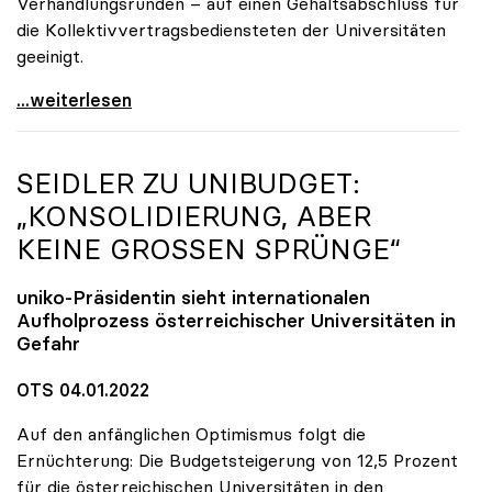
Verhandlungsrunden – auf einen Gehaltsabschluss für
die Kollektivvertragsbediensteten der Universitäten
geeinigt.
Uni-Kollektivvertrag: Gehälter steigen um 2,93
...weiterlesen
SEIDLER ZU UNIBUDGET:
„KONSOLIDIERUNG, ABER
KEINE GROSSEN SPRÜNGE“
uniko
-Präsidentin sieht internationalen
Aufholprozess österreichischer Universitäten in
Gefahr
OTS 04.01.2022
Auf den anfänglichen Optimismus folgt die
Ernüchterung: Die Budgetsteigerung von 12,5 Prozent
für die österreichischen Universitäten in den