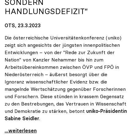
SONDERN
HANDLUNGSDEFIZIT“
OTS, 23.3.2023
Die österreichische Universitätenkonferenz (uniko)
zeigt sich angesichts der jüngsten innenpolitischen
Entwicklungen – von der "Rede zur Zukunft der
Nation" von Kanzler Nehammer bis hin zum
Arbeitsübereinkommen zwischen ÖVP und FPÖ in
Niederösterreich – äußerst besorgt über die
Ignoranz wissenschaftlicher Evidenz bzw. die
mangelnde Wertschätzung gegenüber Forscherinnen
und Forschern. Diese stünden in krassem Gegensatz
zu den Bestrebungen, das Vertrauen in Wissenschaft
und Demokratie zu stärken, betont
uniko-Präsidentin
Sabine Seidler
.
uniko zu Wissenschaftsskepsis: „Keine
...weiterlesen