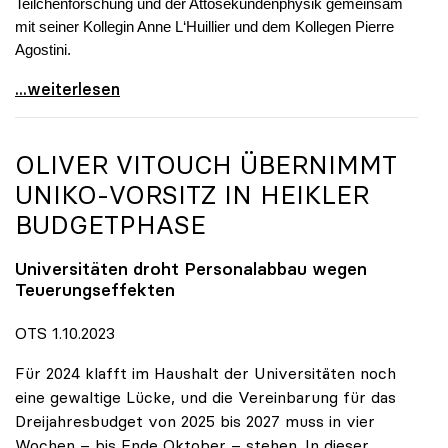
Teilchenforschung und der Attosekundenphysik gemeinsam
mit seiner Kollegin Anne L‘Huillier und dem Kollegen Pierre
Agostini.
Physiknobelpreis: Investition in Forschung zahlt
...weiterlesen
OLIVER VITOUCH ÜBERNIMMT
UNIKO
-VORSITZ IN HEIKLER
BUDGETPHASE
Universitäten droht Personalabbau wegen
Teuerungseffekten
OTS 1.10.2023
Für 2024 klafft im Haushalt der Universitäten noch
eine gewaltige Lücke, und die Vereinbarung für das
Dreijahresbudget von 2025 bis 2027 muss in vier
Wochen – bis Ende Oktober – stehen. In dieser