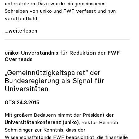
unterstützen. Dazu wurde ein gemeinsames
Schreiben von uniko und FWF verfasst und nun
veröffentlicht.
uniko und FWF empfehlen Unterstützung des
...weiterlesen
uniko
: Unverständnis für Reduktion der FWF-
Overheads
„Gemeinnützigkeitspaket“ der
Bundesregierung als Signal für
Universitäten
OTS 24.3.2015
Mit großem Bedauern nimmt der Präsident der
Universitätenkonferenz (uniko),
Rektor Heinrich
Schmidinger zur Kenntnis, dass der
Wissenschaftsfonds FWF beabsichtigt, die finanzielle