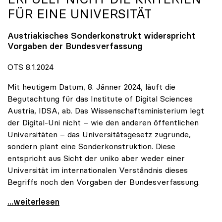
FÜR EINE UNIVERSITÄT
Austriakisches Sonderkonstrukt widerspricht
Vorgaben der Bundesverfassung
OTS 8.1.2024
Mit heutigem Datum, 8. Jänner 2024, läuft die
Begutachtung für das Institute of Digital Sciences
Austria, IDSA, ab. Das Wissenschaftsministerium legt
der Digital-Uni nicht – wie den anderen öffentlichen
Universitäten – das Universitätsgesetz zugrunde,
sondern plant eine Sonderkonstruktion. Diese
entspricht aus Sicht der uniko aber weder einer
Universität im internationalen Verständnis dieses
Begriffs noch den Vorgaben der Bundesverfassung.
uniko zu Gesetzesentwurf: Geplante Digital-Uni
...weiterlesen
Positionen zum Thema Budget & Ressourcen
|
Positione