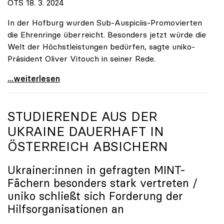
OTS 18. 3. 2024
In der Hofburg wurden Sub-Auspiciis-Promovierten
die Ehrenringe überreicht. Besonders jetzt würde die
Welt der Höchstleistungen bedürfen, sagte uniko-
Präsident Oliver Vitouch in seiner Rede.
\"Wir zählen auf die neuen Superkräfte und ihre
...weiterlesen
STUDIERENDE AUS DER
UKRAINE DAUERHAFT IN
ÖSTERREICH ABSICHERN
Ukrainer:innen in gefragten MINT-
Fächern besonders stark vertreten /
uniko
schließt sich Forderung der
Hilfsorganisationen an