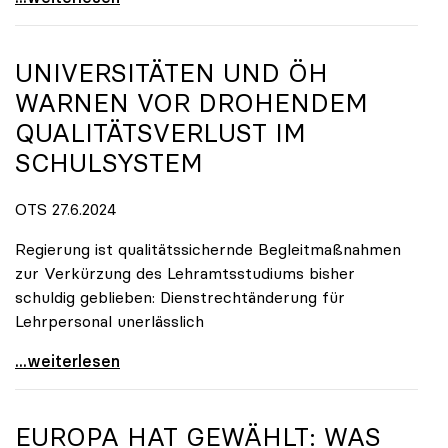
UNIVERSITÄTEN UND ÖH
WARNEN VOR DROHENDEM
QUALITÄTSVERLUST IM
SCHULSYSTEM
OTS 27.6.2024
Regierung ist qualitätssichernde Begleitmaßnahmen
zur Verkürzung des Lehramtsstudiums bisher
schuldig geblieben: Dienstrechtänderung für
Lehrpersonal unerlässlich
Universitäten und ÖH warnen vor drohendem
...weiterlesen
EUROPA HAT GEWÄHLT: WAS