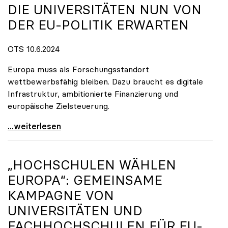
DIE UNIVERSITÄTEN NUN VON
DER EU-POLITIK ERWARTEN
OTS 10.6.2024
Europa muss als Forschungsstandort
wettbewerbsfähig bleiben. Dazu braucht es digitale
Infrastruktur, ambitionierte Finanzierung und
europäische Zielsteuerung.
Europa hat gewählt: Was die Universitäten nun von
...weiterlesen
„HOCHSCHULEN WÄHLEN
EUROPA“: GEMEINSAME
KAMPAGNE VON
UNIVERSITÄTEN UND
FACHHOCHSCHULEN FÜR EU-