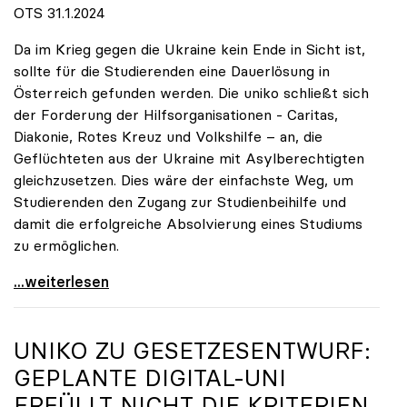
OTS 31.1.2024
Da im Krieg gegen die Ukraine kein Ende in Sicht ist,
sollte für die Studierenden eine Dauerlösung in
Österreich gefunden werden. Die uniko schließt sich
der Forderung der Hilfsorganisationen - Caritas,
Diakonie, Rotes Kreuz und Volkshilfe – an, die
Geflüchteten aus der Ukraine mit Asylberechtigten
gleichzusetzen. Dies wäre der einfachste Weg, um
Studierenden den Zugang zur Studienbeihilfe und
damit die erfolgreiche Absolvierung eines Studiums
zu ermöglichen.
Studierende aus der Ukraine dauerhaft in
...weiterlesen
UNIKO
ZU GESETZESENTWURF:
GEPLANTE DIGITAL-UNI
ERFÜLLT NICHT DIE KRITERIEN