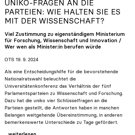
UNIKO
-FRAGEN AN DIE
PARTEIEN: WIE HALTEN SIE ES
MIT DER WISSENSCHAFT?
Viel Zustimmung zu eigenständigem Ministerium
für Forschung, Wissenschaft und Innovation /
Wer wen als Minister:in berufen würde
OTS 19. 9. 2024
Als eine Entscheidungshilfe für die bevorstehende
Nationalratswahl beleuchtet die
Universitätenkonferenz das Verhältnis der fünf
Parlamentsparteien zu Wissenschaft und Forschung.
Dazu hat die uniko vier Schlüsselfragen an die
Parteien gestellt, die Antworten haben in manchen
Belangen weitgehende Übereinstimmung, in anderen
bemerkenswerte Unterschiede zu Tage gefördert.
uniko-Fragen an die Parteien: Wie halten Sie es
...weiterlesen