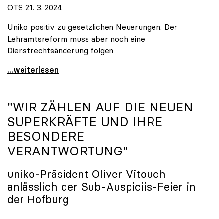
OTS 21. 3. 2024
Uniko positiv zu gesetzlichen Neuerungen. Der
Lehramtsreform muss aber noch eine
Dienstrechtsänderung folgen
„Master“ darf im Lehramt nicht zur Makulatur
...weiterlesen
"WIR ZÄHLEN AUF DIE NEUEN
SUPERKRÄFTE UND IHRE
BESONDERE
VERANTWORTUNG"
uniko
-Präsident Oliver Vitouch
anlässlich der Sub-Auspiciis-Feier in
der Hofburg