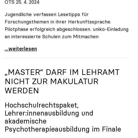
OTS 25. 4. 2024
Jugendliche verfassen Lesetipps für
Forschungsthemen in ihrer Herkunftssprache.
Pilotphase erfolgreich abgeschlossen. uniko-Einladung
an interessierte Schulen zum Mitmachen
uniko-Wissenschaftsblog \"Schrödingers Katze\" nun
...weiterlesen
„MASTER“ DARF IM LEHRAMT
NICHT ZUR MAKULATUR
WERDEN
Hochschulrechtspaket,
Lehrer:innenausbildung und
akademische
Psychotherapieausbildung im Finale