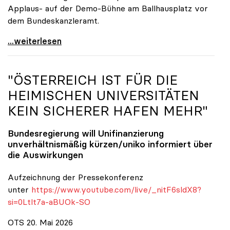
Applaus- auf der Demo-Bühne am Ballhausplatz vor
dem Bundeskanzleramt.
\"Wir nehmen es nicht hin\": Rede von
...weiterlesen
"ÖSTERREICH IST FÜR DIE
HEIMISCHEN UNIVERSITÄTEN
KEIN SICHERER HAFEN MEHR"
Bundesregierung will Unifinanzierung
unverhältnismäßig kürzen/
uniko
informiert über
die Auswirkungen
Aufzeichnung der Pressekonferenz
unter
https://www.youtube.com/live/_nitF6sldX8?
si=0Ltlt7a-aBUOk-SO
OTS 20. Mai 2026