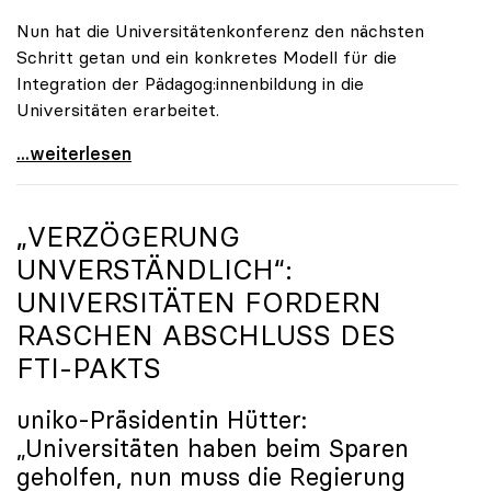
Nun hat die Universitätenkonferenz den nächsten
Schritt getan und ein konkretes Modell für die
Integration der Pädagog:innenbildung in die
Universitäten erarbeitet.
Schools of Education an den Universitäten: Für
...weiterlesen
„VERZÖGERUNG
UNVERSTÄNDLICH“:
UNIVERSITÄTEN FORDERN
RASCHEN ABSCHLUSS DES
FTI-PAKTS
uniko
-Präsidentin Hütter:
„Universitäten haben beim Sparen
geholfen, nun muss die Regierung