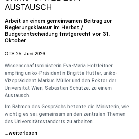
AUSTAUSCH
Arbeit an einem gemeinsamen Beitrag zur
Regierungsklausur im Herbst /
Budgetentscheidung fristgerecht vor 31.
Oktober
OTS 25. Juni 2026
Wissenschaftsministerin Eva-Maria Holzleitner
empfing uniko-Präsidentin Brigitte Hütter, uniko-
Vizepräsident Markus Müller und den Rektor der
Universität Wien, Sebastian Schütze, zu einem
Austausch.
Im Rahmen des Gesprächs betonte die Ministerin, wie
wichtig es sei, gemeinsam an den zentralen Themen
des Universitätsstandorts zu arbeiten.
Holzleitner empfing uniko-Spitze zum Austausch
...weiterlesen