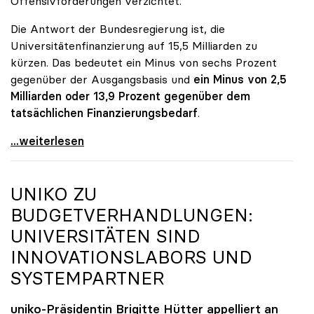
Offensivforderungen verzichtet.
Die Antwort der Bundesregierung ist, die
Universitätenfinanzierung auf 15,5 Milliarden zu
kürzen. Das bedeutet ein Minus von sechs Prozent
gegenüber der Ausgangsbasis und
ein Minus von 2,5
Milliarden oder 13,9 Prozent gegenüber dem
tatsächlichen Finanzierungsbedarf
.
\"Österreich ist für die heimischen Universitäten
...weiterlesen
UNIKO
ZU
BUDGETVERHANDLUNGEN:
UNIVERSITÄTEN SIND
INNOVATIONSLABORS UND
SYSTEMPARTNER
uniko
-Präsidentin Brigitte Hütter appelliert an