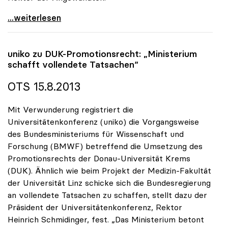
uniko begrüsst Ersatz der Studienbeiträge für alle
...weiterlesen
uniko
zu DUK-Promotionsrecht: „Ministerium
schafft vollendete Tatsachen“
OTS 15.8.2013
Mit Verwunderung registriert die
Universitätenkonferenz (uniko) die Vorgangsweise
des Bundesministeriums für Wissenschaft und
Forschung (BMWF) betreffend die Umsetzung des
Promotionsrechts der Donau-Universität Krems
(DUK). Ähnlich wie beim Projekt der Medizin-Fakultät
der Universität Linz schicke sich die Bundesregierung
an vollendete Tatsachen zu schaffen, stellt dazu der
Präsident der Universitätenkonferenz, Rektor
Heinrich Schmidinger, fest. „Das Ministerium betont