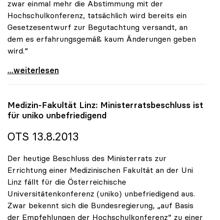
zwar einmal mehr die Abstimmung mit der
Hochschulkonferenz, tatsächlich wird bereits ein
Gesetzesentwurf zur Begutachtung versandt, an
dem es erfahrungsgemäß kaum Änderungen geben
wird.“
uniko zu DUK-Promotionsrecht: „Ministerium schafft
...weiterlesen
Medizin-Fakultät Linz: Ministerratsbeschluss ist
für
uniko
unbefriedigend
OTS 13.8.2013
Der heutige Beschluss des Ministerrats zur
Errichtung einer Medizinischen Fakultät an der Uni
Linz fällt für die Österreichische
Universitätenkonferenz (uniko) unbefriedigend aus.
Zwar bekennt sich die Bundesregierung, „auf Basis
der Empfehlungen der Hochschulkonferenz“ zu einer