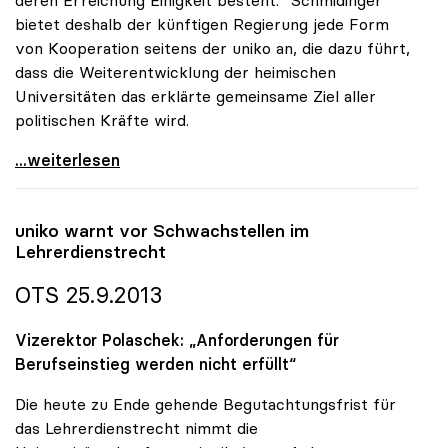
deren Erreichung Einigkeit besteht.“ Schmidinger
bietet deshalb der künftigen Regierung jede Form
von Kooperation seitens der uniko an, die dazu führt,
dass die Weiterentwicklung der heimischen
Universitäten das erklärte gemeinsame Ziel aller
politischen Kräfte wird.
uniko-Appell an nächste Regierung: Vorrangstellung
...weiterlesen
uniko
warnt vor Schwachstellen im
Lehrerdienstrecht
OTS 25.9.2013
Vizerektor Polaschek: „Anforderungen für
Berufseinstieg werden nicht erfüllt“
Die heute zu Ende gehende Begutachtungsfrist für
das Lehrerdienstrecht nimmt die