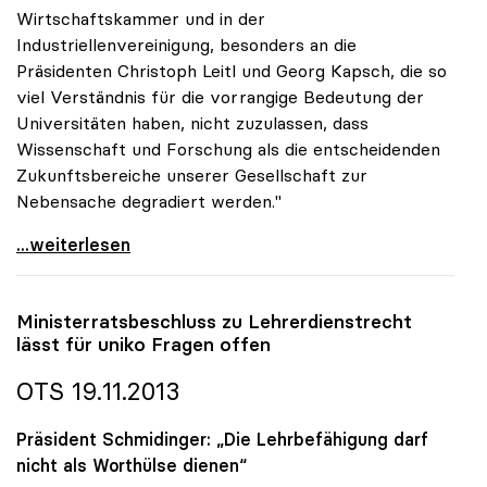
Wirtschaftskammer und in der
Industriellenvereinigung, besonders an die
Präsidenten Christoph Leitl und Georg Kapsch, die so
viel Verständnis für die vorrangige Bedeutung der
Universitäten haben, nicht zuzulassen, dass
Wissenschaft und Forschung als die entscheidenden
Zukunftsbereiche unserer Gesellschaft zur
Nebensache degradiert werden."
uniko-Appell: Keine Angelobung der Regierung ohne
...weiterlesen
Ministerratsbeschluss zu Lehrerdienstrecht
lässt für
uniko
Fragen offen
OTS 19.11.2013
Präsident Schmidinger: „Die Lehrbefähigung darf
nicht als Worthülse dienen“