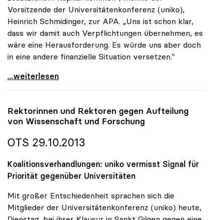
Vorsitzende der Universitätenkonferenz (uniko),
Heinrich Schmidinger, zur APA. „Uns ist schon klar,
dass wir damit auch Verpflichtungen übernehmen, es
wäre eine Herausforderung. Es würde uns aber doch
in eine andere finanzielle Situation versetzen."
Koalition: Unis wollen Eigentümer ihrer Gebäude
...weiterlesen
Rektorinnen und Rektoren gegen Aufteilung
von Wissenschaft und Forschung
OTS 29.10.2013
Koalitionsverhandlungen: uniko vermisst Signal für
Priorität gegenüber Universitäten
Mit großer Entschiedenheit sprachen sich die
Mitglieder der Universitätenkonferenz (uniko) heute,
Dienstag, bei ihrer Klausur in Sankt Gilgen gegen eine