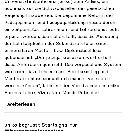
Universitätenkonferenz (uniko) zum Anlass, um
nochmals auf die Schwachstellen der gesetzlichen
Regelung hinzuweisen. Die begonnene Reform der
Pädagoginnen- und Pädagogenbildung müsse durch
ein zeitgemäßes Lehrerinnen- und Lehrerdienstrecht
ergänzt werden, das sicherstellt, dass die Ausübung
der Lehrtätigkeit in der Sekundarstufe an einen
universitären Master- bzw. Diplomabschluss
gebunden ist. „Der jetzige Gesetzentwurf erfüllt
diese Anforderungen nicht. Das vorgesehene System
wird nicht dazu führen, dass Berufseinstieg und
Masterabschluss sinnvoll miteinander verknüpft
werden können“, kritisiert der Vorsitzende des uniko-
Forums Lehre, Vizerektor Martin Polaschek.
uniko warnt vor Schwachstellen im
...weiterlesen
uniko
begrüsst Startsignal für
Wissenstransferzentren