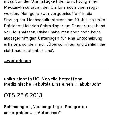
muss von der Sinnhaftigkeit der Errichtung einer
Medizin-Fakultät an der Uni Linz noch überzeugt
werden. Man gehe zwar „ergebnisoffen" in die
Sitzung der Hochschulkonferenz am 10. Juli, so uniko-
Präsident Heinrich Schmidinger am Donnerstagabend
vor Journalisten. Bisher habe man aber noch keine
aussagekräftigen Unterlagen für eine Entscheidung
erhalten, sondern nur „Überschriften und Zahlen, die
nicht nachrechenbar sind".
Linzer Medizin-Fakultät: Rektoren noch nicht
...weiterlesen
uniko
sieht in UG-Novelle betreffend
Medizinische Fakultät Linz einen „Tabubruch“
OTS 26.6.2013
Schmidinger: „Neu eingefügte Paragrafen
untergraben Uni-Autonomie“