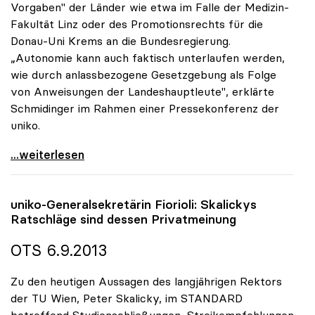
Vorgaben" der Länder wie etwa im Falle der Medizin-
Fakultät Linz oder des Promotionsrechts für die
Donau-Uni Krems an die Bundesregierung.
„Autonomie kann auch faktisch unterlaufen werden,
wie durch anlassbezogene Gesetzgebung als Folge
von Anweisungen der Landeshauptleute", erklärte
Schmidinger im Rahmen einer Pressekonferenz der
uniko.
Schmidinger warnt vor Einschränkungen der
...weiterlesen
uniko
-Generalsekretärin Fiorioli: Skalickys
Ratschläge sind dessen Privatmeinung
OTS 6.9.2013
Zu den heutigen Aussagen des langjährigen Rektors
der TU Wien, Peter Skalicky, im STANDARD
betreffend Studienschließungen, Streikempfehlungen