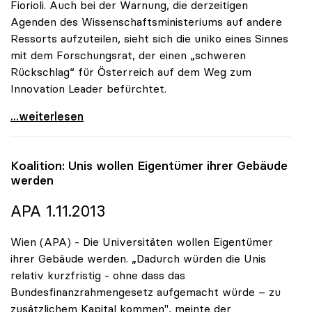
Fiorioli. Auch bei der Warnung, die derzeitigen
Agenden des Wissenschaftsministeriums auf andere
Ressorts aufzuteilen, sieht sich die uniko eines Sinnes
mit dem Forschungsrat, der einen „schweren
Rückschlag“ für Österreich auf dem Weg zum
Innovation Leader befürchtet.
uniko begrüsst Initiative des Forschungsrats für
...weiterlesen
Koalition: Unis wollen Eigentümer ihrer Gebäude
werden
APA 1.11.2013
Wien (APA) - Die Universitäten wollen Eigentümer
ihrer Gebäude werden. „Dadurch würden die Unis
relativ kurzfristig - ohne dass das
Bundesfinanzrahmengesetz aufgemacht würde – zu
zusätzlichem Kapital kommen", meinte der