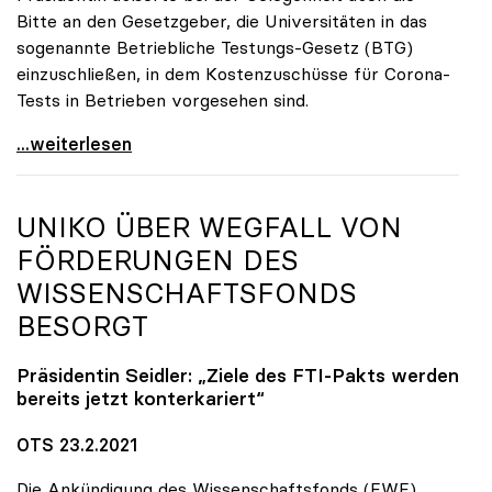
Bitte an den Gesetzgeber, die Universitäten in das
sogenannte Betriebliche Testungs-Gesetz (BTG)
einzuschließen, in dem Kostenzuschüsse für Corona-
Tests in Betrieben vorgesehen sind.
uniko begrüßt Spielraum durch Testmöglichkeiten
...weiterlesen
UNIKO
ÜBER WEGFALL VON
FÖRDERUNGEN DES
WISSENSCHAFTSFONDS
BESORGT
Präsidentin Seidler: „Ziele des FTI-Pakts werden
bereits jetzt konterkariert“
OTS 23.2.2021
Die Ankündigung des Wissenschaftsfonds (FWF),