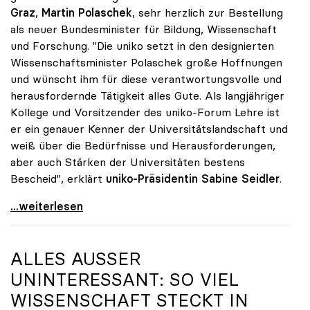
Graz
,
Martin Polaschek
, sehr herzlich zur Bestellung
als neuer Bundesminister für Bildung, Wissenschaft
und Forschung. "Die uniko setzt in den designierten
Wissenschaftsminister Polaschek große Hoffnungen
und wünscht ihm für diese verantwortungsvolle und
herausfordernde Tätigkeit alles Gute. Als langjähriger
Kollege und Vorsitzender des uniko-Forum Lehre ist
er ein genauer Kenner der Universitätslandschaft und
weiß über die Bedürfnisse und Herausforderungen,
aber auch Stärken der Universitäten bestens
Bescheid", erklärt
uniko-Präsidentin Sabine Seidler
.
uniko gratuliert Martin Polaschek zur Bestellung
...weiterlesen
ALLES AUSSER U
NINTERESSANT: SO VIEL W
ISSENSCHAFT STECKT IN U