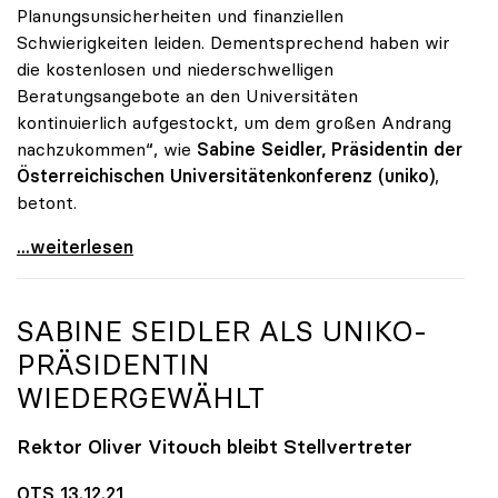
Planungsunsicherheiten und finanziellen
Schwierigkeiten leiden. Dementsprechend haben wir
die kostenlosen und niederschwelligen
Beratungsangebote an den Universitäten
kontinuierlich aufgestockt, um dem großen Andrang
nachzukommen“, wie
Sabine Seidler, Präsidentin der
Österreichischen Universitätenkonferenz (uniko)
,
betont.
Große Nachfrage: Psychologische Beratungen an Unis
...weiterlesen
SABINE SEIDLER ALS
UNIKO
-
PRÄSIDENTIN
WIEDERGEWÄHLT
Rektor Oliver Vitouch bleibt Stellvertreter
OTS 13.12.21