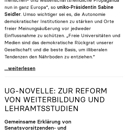
menschen- und wissenschaftsfeindliche Propaganda
nun in ganz Europa“, so
uniko-Präsidentin Sabine
Seidler
. Umso wichtiger sei es, die Autonomie
demokratischer Institutionen zu stärken und Orte
freier Meinungsäußerung vor jedweder
Einflussnahme zu schützen. „Freie Universitäten und
Medien sind das demokratische Rückgrat unserer
Gesellschaft und die beste Basis, um illiberalen
Tendenzen den Nährboden zu entziehen.“
„Populismus ist eigentliche Gefahr für Europa und
...weiterlesen
UG-NOVELLE: ZUR REFORM
VON WEITERBILDUNG UND
LEHRAMTSSTUDIEN
Gemeinsame Erklärung von
Senatsvorsitzenden- und