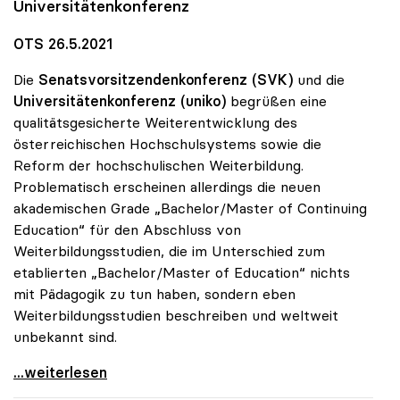
Universitätenkonferenz
OTS 26.5.2021
Die
Senatsvorsitzendenkonferenz (SVK)
und die
Universitätenkonferenz (uniko)
begrüßen eine
qualitätsgesicherte Weiterentwicklung des
österreichischen Hochschulsystems sowie die
Reform der hochschulischen Weiterbildung.
Problematisch erscheinen allerdings die neuen
akademischen Grade „Bachelor/Master of Continuing
Education“ für den Abschluss von
Weiterbildungsstudien, die im Unterschied zum
etablierten „Bachelor/Master of Education“ nichts
mit Pädagogik zu tun haben, sondern eben
Weiterbildungsstudien beschreiben und weltweit
unbekannt sind.
UG-Novelle: Zur Reform von Weiterbildung und
...weiterlesen