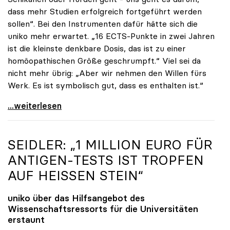
dass mehr Studien erfolgreich fortgeführt werden
sollen“. Bei den Instrumenten dafür hätte sich die
uniko mehr erwartet. „16 ECTS-Punkte in zwei Jahren
ist die kleinste denkbare Dosis, das ist zu einer
homöopathischen Größe geschrumpft.“ Viel sei da
nicht mehr übrig: „Aber wir nehmen den Willen fürs
Werk. Es ist symbolisch gut, dass es enthalten ist.“
uniko-Vize Vitouch zu 16 ECTS-Punkten: „Kleinste
...weiterlesen
SEIDLER: „1 MILLION EURO FÜR
ANTIGEN-TESTS IST TROPFEN
AUF HEISSEN STEIN“
uniko
über das Hilfsangebot des
Wissenschaftsressorts für die Universitäten
erstaunt