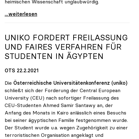
heimischen Wissenschaft unglaubwürdig.
uniko über Wegfall von Förderungen des
...weiterlesen
UNIKO
FORDERT FREILASSUNG
UND FAIRES VERFAHREN FÜR
STUDENTEN IN ÄGYPTEN
OTS 22.2.2021
Die
Österreichische Universitätenkonferenz (uniko)
schließt sich der Forderung der Central European
University (CEU) nach sofortiger Freilassung des
CEU-Studenten Ahmed Samir Santawy an, der
Anfang des Monats in Kairo anlässlich eines Besuchs
bei seiner ägyptischen Familie festgenommen wurde.
Der Student wurde u.a. wegen Zugehörigkeit zu einer
terroristischen Organisation angeklagt und