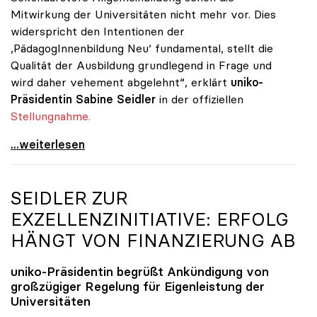
Mitwirkung der Universitäten nicht mehr vor. Dies
widerspricht den Intentionen der
,PädagogInnenbildung Neu‘ fundamental, stellt die
Qualität der Ausbildung grundlegend in Frage und
wird daher vehement abgelehnt“, erklärt
uniko-
Präsidentin
Sabine Seidler
in der offiziellen
Stellungnahme.
Quereinsteiger-Studium: uniko fordert Einbindung
...weiterlesen
SEIDLER ZUR
EXZELLENZINITIATIVE: ERFOLG
HÄNGT VON FINANZIERUNG AB
uniko
-Präsidentin begrüßt Ankündigung von
großzügiger Regelung für Eigenleistung der
Universitäten