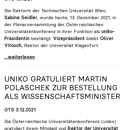
Die Rektorin der Technischen Universität Wien,
Sabine Seidler
, wurde heute, 13. Dezember 2021, in
der Plenarversammlung der Österreichischen
Universitätenkonferenz in ihrer Funktion als
uniko-
Präsidentin
bestätigt.
Vizepräsident
bleibt
Oliver
Vitouch
, Rektor der Universität Klagenfurt.
Sabine Seidler als uniko-Präsidentin wiedergewählt
...weiterlesen
UNIKO
GRATULIERT MARTIN
POLASCHEK ZUR BESTELLUNG
ALS WISSENSCHAFTSMINISTER
OTS 3.12.2021
Die Österreichische Universitätenkonferenz (uniko)
gratuliert ihrem Mitglied und
Rektor der Universität