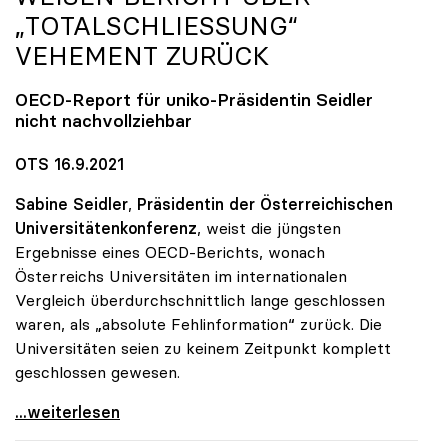
„TOTALSCHLIESSUNG“ V
EHEMENT ZURÜCK
OECD-Report für
uniko
-Präsidentin Seidler
nicht nachvollziehbar
OTS 16.9.2021
Sabine Seidler
,
Präsidentin der Österreichischen
Universitätenkonferenz
, weist die jüngsten
Ergebnisse eines OECD-Berichts, wonach
Österreichs Universitäten im internationalen
Vergleich überdurchschnittlich lange geschlossen
waren, als „absolute Fehlinformation“ zurück. Die
Universitäten seien zu keinem Zeitpunkt komplett
geschlossen gewesen.
Österreichische Unis weisen Bericht über
...weiterlesen