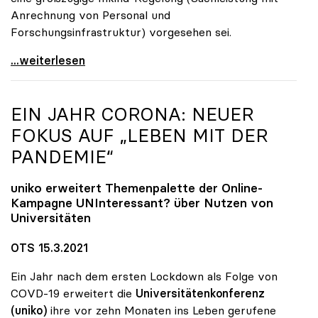
Anrechnung von Personal und
Forschungsinfrastruktur) vorgesehen sei.
Seidler zur Exzellenzinitiative: Erfolg hängt von
...weiterlesen
EIN JAHR CORONA: NEUER
FOKUS AUF „LEBEN MIT DER
PANDEMIE“
uniko
erweitert Themenpalette der Online-
Kampagne UNInteressant? über Nutzen von
Universitäten
OTS 15.3.2021
Ein Jahr nach dem ersten Lockdown als Folge von
COVD-19 erweitert die
Universitätenkonferenz
(uniko)
ihre vor zehn Monaten ins Leben gerufene