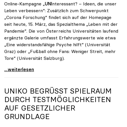
Online-Kampagne „
UNI
nteressant? – Ideen, die unser
Leben verbessern“: Zusätzlich zum Schwerpunkt
„Corona Forschung“ findet sich auf der Homepage
seit heute, 15. März, das Spezialthema „Leben mit der
Pandemie“. Die von Österreichs Universitäten laufend
ergänzte Galerie umfasst Erfahrungswerte wie etwa
„Eine widerstandsfähige Psyche hilft“ (Universität
Graz) oder „Fußball ohne Fans: Weniger Streit, mehr
Tore“ (Universität Salzburg).
Ein Jahr Corona: Neuer Fokus auf „Leben mit der
...weiterlesen
UNIKO
BEGRÜSST SPIELRAUM D
URCH TESTMÖGLICHKEITEN A
UF GESETZLICHER G
RUNDLAGE