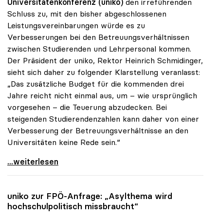
Universitätenkonferenz (uniko)
den irreführenden
Schluss zu, mit den bisher abgeschlossenen
Leistungsvereinbarungen würde es zu
Verbesserungen bei den Betreuungsverhältnissen
zwischen Studierenden und Lehrpersonal kommen.
Der Präsident der uniko, Rektor Heinrich Schmidinger,
sieht sich daher zu folgender Klarstellung veranlasst:
„Das zusätzliche Budget für die kommenden drei
Jahre reicht nicht einmal aus, um – wie ursprünglich
vorgesehen – die Teuerung abzudecken. Bei
steigenden Studierendenzahlen kann daher von einer
Verbesserung der Betreuungsverhältnisse an den
Universitäten keine Rede sein.“
Schmidinger: „Von besseren Betreuungsrelationen
...weiterlesen
uniko
zur FPÖ-Anfrage: „Asylthema wird
hochschulpolitisch missbraucht“