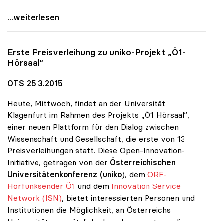
uniko: Rätselraten über Vorschläge für
...weiterlesen
Erste Preisverleihung zu
uniko
-Projekt „Ö1-
Hörsaal“
OTS 25.3.2015
Heute, Mittwoch, findet an der Universität
Klagenfurt im Rahmen des Projekts „Ö1 Hörsaal“,
einer neuen Plattform für den Dialog zwischen
Wissenschaft und Gesellschaft, die erste von 13
Preisverleihungen statt. Diese Open-Innovation-
Initiative, getragen von der
Österreichischen
Universitätenkonferenz (uniko
), dem
ORF-
Hörfunksender Ö1
und dem
Innovation Service
Network (ISN)
, bietet interessierten Personen und
Institutionen die Möglichkeit, an Österreichs