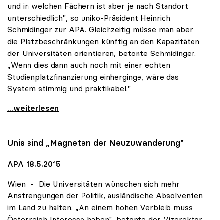
und in welchen Fächern ist aber je nach Standort
unterschiedlich", so uniko-Präsident Heinrich
Schmidinger zur APA. Gleichzeitig müsse man aber
die Platzbeschränkungen künftig an den Kapazitäten
der Universitäten orientieren, betonte Schmidinger.
„Wenn dies dann auch noch mit einer echten
Studienplatzfinanzierung einherginge, wäre das
System stimmig und praktikabel."
Zugangsregelungen: Grundsätzliches Okay der uniko
...weiterlesen
Unis sind „Magneten der Neuzuwanderung"
APA 18.5.2015
Wien - Die Universitäten wünschen sich mehr
Anstrengungen der Politik, ausländische Absolventen
im Land zu halten. „An einem hohen Verbleib muss
Österreich Interesse haben", betonte der Vizerektor