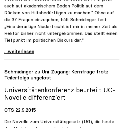
auch auf akademischem Boden Politik auf dem
Rücken von Hilfsbedürftigen zu machen.“ Ohne auf
die 37 Fragen einzugehen, hält Schmidinger fest:
„Eine derartige Niedertracht ist mir in meiner Zeit als
Rektor bisher nicht untergekommen. Das stellt einen
Tiefpunkt im politischen Diskurs dar.“
uniko zur FPÖ-Anfrage: „Asylthema wird
...weiterlesen
Schmidinger zu Uni-Zugang: Kernfrage trotz
Teilerfolgs ungelöst
Universitätenkonferenz beurteilt UG-
Novelle differenziert
OTS 22.9.2015
Die Novelle zum Universitätsgesetz (UG), die heute