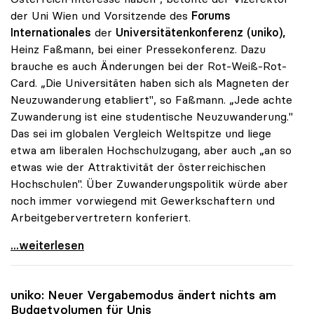
der Uni Wien und Vorsitzende des
Forums
Internationales
der
Universitätenkonferenz (uniko),
Heinz Faßmann, bei einer Pressekonferenz. Dazu
brauche es auch Änderungen bei der Rot-Weiß-Rot-
Card. „Die Universitäten haben sich als Magneten der
Neuzuwanderung etabliert", so Faßmann. „Jede achte
Zuwanderung ist eine studentische Neuzuwanderung."
Das sei im globalen Vergleich Weltspitze und liege
etwa am liberalen Hochschulzugang, aber auch „an so
etwas wie der Attraktivität der österreichischen
Hochschulen". Über Zuwanderungspolitik würde aber
noch immer vorwiegend mit Gewerkschaftern und
Arbeitgebervertretern konferiert.
Unis sind „Magneten der Neuzuwanderung\"
...weiterlesen
uniko
: Neuer Vergabemodus ändert nichts am
Budgetvolumen für Unis