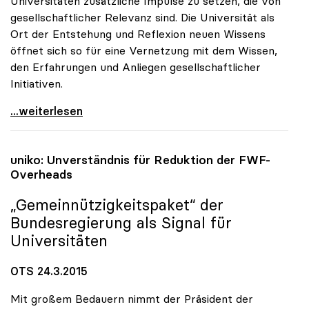
Universitäten zusätzliche Impulse zu setzen, die von
gesellschaftlicher Relevanz sind. Die Universität als
Ort der Entstehung und Reflexion neuen Wissens
öffnet sich so für eine Vernetzung mit dem Wissen,
den Erfahrungen und Anliegen gesellschaftlicher
Initiativen.
Erste Preisverleihung zu uniko-Projekt
...weiterlesen
uniko
: Unverständnis für Reduktion der FWF-
Overheads
„Gemeinnützigkeitspaket“ der
Bundesregierung als Signal für
Universitäten
OTS 24.3.2015
Mit großem Bedauern nimmt der Präsident der