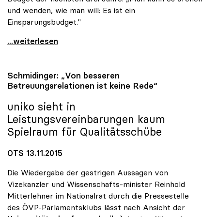
und wenden, wie man will: Es ist ein
Einsparungsbudget."
uniko-Chef zog Bilanz: „Keine Erfolgsgeschichte\"
...weiterlesen
Schmidinger: „Von besseren
Betreuungsrelationen ist keine Rede“
uniko
sieht in
Leistungsvereinbarungen kaum
Spielraum für Qualitätsschübe
OTS 13.11.2015
Die Wiedergabe der gestrigen Aussagen von
Vizekanzler und Wissenschafts-minister Reinhold
Mitterlehner im Nationalrat durch die Pressestelle
des ÖVP-Parlamentsklubs lässt nach Ansicht der