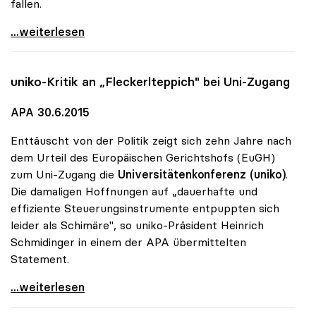
fallen.
Unis glauben nicht an „Kündigungskultur\"
...weiterlesen
uniko
-Kritik an „Fleckerlteppich" bei Uni-Zugang
APA 30.6.2015
Enttäuscht von der Politik zeigt sich zehn Jahre nach
dem Urteil des Europäischen Gerichtshofs (EuGH)
zum Uni-Zugang die
Universitätenkonferenz (uniko)
.
Die damaligen Hoffnungen auf „dauerhafte und
effiziente Steuerungsinstrumente entpuppten sich
leider als Schimäre", so uniko-Präsident Heinrich
Schmidinger in einem der APA übermittelten
Statement.
uniko-Kritik an „Fleckerlteppich\" bei Uni-Zugang
...weiterlesen