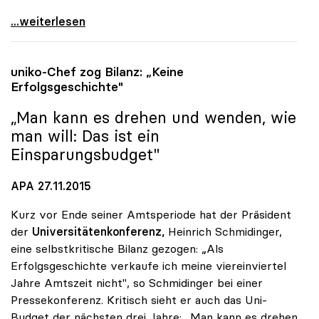
uniko: Universitätsentwicklungsplan zeigt nur
...weiterlesen
uniko
-Chef zog Bilanz: „Keine
Erfolgsgeschichte"
„Man kann es drehen und wenden, wie
man will: Das ist ein
Einsparungsbudget"
APA 27.11.2015
Kurz vor Ende seiner Amtsperiode hat der Präsident
der
Universitätenkonferenz,
Heinrich Schmidinger,
eine selbstkritische Bilanz gezogen: „Als
Erfolgsgeschichte verkaufe ich meine viereinviertel
Jahre Amtszeit nicht", so Schmidinger bei einer
Pressekonferenz. Kritisch sieht er auch das Uni-
Budget der nächsten drei Jahre: „Man kann es drehen