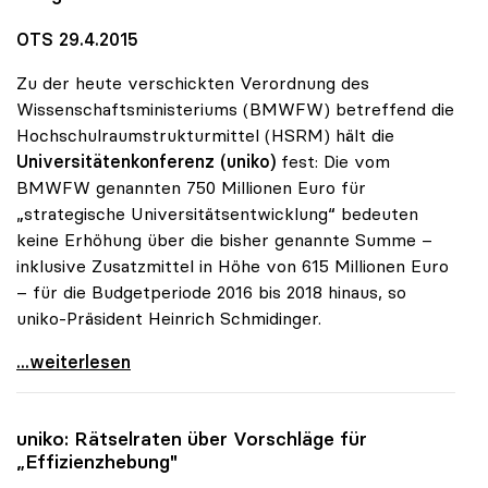
OTS 29.4.2015
Zu der heute verschickten Verordnung des
Wissenschaftsministeriums (BMWFW) betreffend die
Hochschulraumstrukturmittel (HSRM) hält die
Universitätenkonferenz (uniko)
fest: Die vom
BMWFW genannten 750 Millionen Euro für
„strategische Universitätsentwicklung“ bedeuten
keine Erhöhung über die bisher genannte Summe –
inklusive Zusatzmittel in Höhe von 615 Millionen Euro
– für die Budgetperiode 2016 bis 2018 hinaus, so
uniko-Präsident Heinrich Schmidinger.
uniko: Neuer Vergabemodus ändert nichts am
...weiterlesen
uniko
: Rätselraten über Vorschläge für
„Effizienzhebung"