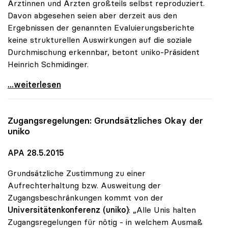
Ärztinnen und Ärzten großteils selbst reproduziert.
Davon abgesehen seien aber derzeit aus den
Ergebnissen der genannten Evaluierungsberichte
keine strukturellen Auswirkungen auf die soziale
Durchmischung erkennbar, betont uniko-Präsident
Heinrich Schmidinger.
Uni-Zugang: uniko hat soziale Durchmischung im
...weiterlesen
Zugangsregelungen: Grundsätzliches Okay der
uniko
APA 28.5.2015
Grundsätzliche Zustimmung zu einer
Aufrechterhaltung bzw. Ausweitung der
Zugangsbeschränkungen kommt von der
Universitätenkonferenz (uniko)
: „Alle Unis halten
Zugangsregelungen für nötig - in welchem Ausmaß