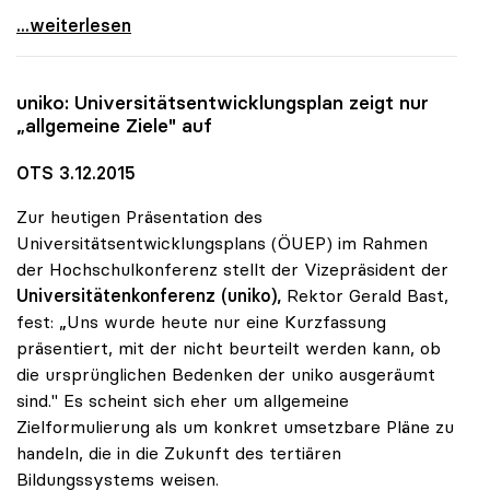
Sonja Hammerschmid zur Präsidentin der uniko
...weiterlesen
uniko
: Universitätsentwicklungsplan zeigt nur
„allgemeine Ziele" auf
OTS 3.12.2015
Zur heutigen Präsentation des
Universitätsentwicklungsplans (ÖUEP) im Rahmen
der Hochschulkonferenz stellt der Vizepräsident der
Universitätenkonferenz (uniko),
Rektor Gerald Bast,
fest: „Uns wurde heute nur eine Kurzfassung
präsentiert, mit der nicht beurteilt werden kann, ob
die ursprünglichen Bedenken der uniko ausgeräumt
sind." Es scheint sich eher um allgemeine
Zielformulierung als um konkret umsetzbare Pläne zu
handeln, die in die Zukunft des tertiären
Bildungssystems weisen.