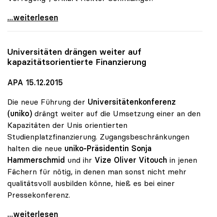
MORE-Projekt findet Zuspruch: 740 Studierende
...weiterlesen
Universitäten drängen weiter auf
kapazitätsorientierte Finanzierung
APA 15.12.2015
Die neue Führung der
Universitätenkonferenz
(uniko)
drängt weiter auf die Umsetzung einer an den
Kapazitäten der Unis orientierten
Studienplatzfinanzierung. Zugangsbeschränkungen
halten die neue
uniko-Präsidentin Sonja
Hammerschmid
und ihr
Vize Oliver Vitouch
in jenen
Fächern für nötig, in denen man sonst nicht mehr
qualitätsvoll ausbilden könne, hieß es bei einer
Pressekonferenz.
Universitäten drängen weiter auf
...weiterlesen