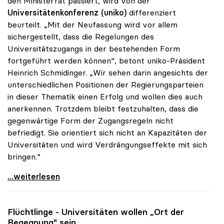
den Ministerrat passiert, wird von der
Universitätenkonferenz (uniko)
differenziert
beurteilt. „Mit der Neufassung wird vor allem
sichergestellt, dass die Regelungen des
Universitätszugangs in der bestehenden Form
fortgeführt werden können“, betont uniko-Präsident
Heinrich Schmidinger. „Wir sehen darin angesichts der
unterschiedlichen Positionen der Regierungsparteien
in dieser Thematik einen Erfolg und wollen dies auch
anerkennen. Trotzdem bleibt festzuhalten, dass die
gegenwärtige Form der Zugangsregeln nicht
befriedigt. Sie orientiert sich nicht an Kapazitäten der
Universitäten und wird Verdrängungseffekte mit sich
bringen.“
Schmidinger zu Uni-Zugang: Kernfrage trotz
...weiterlesen
Flüchtlinge - Universitäten wollen „Ort der
Begegnung" sein