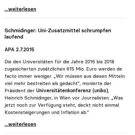
uniko-Präsident zum Tod von Katharina
...weiterlesen
Schmidinger: Uni-Zusatzmittel schrumpfen
laufend
APA 2.7.2015
Die den Universitäten für die Jahre 2016 bis 2018
zugesicherten zusätzlichen 615 Mio. Euro werden de
facto immer weniger. „Wir müssen aus diesen Mitteln
viel mehr bestreiten als gedacht", monierte der
Präsident der
Universitätenkonferenz (uniko)
,
Heinrich Schmidinger, in Wien vor Journalisten. „Was
jetzt noch zur Verfügung steht, deckt nicht einmal
Kostensteigerungen und Inflation ab."
Schmidinger: Uni-Zusatzmittel schrumpfen laufend
...weiterlesen