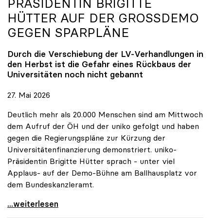
PRÄSIDENTIN BRIGITTE
HÜTTER AUF DER GROSSDEMO G
EGEN SPARPLÄNE
Durch die Verschiebung der LV-Verhandlungen in
den Herbst ist die Gefahr eines Rückbaus der
Universitäten noch nicht gebannt
27. Mai 2026
Deutlich mehr als 20.000 Menschen sind am Mittwoch
dem Aufruf der ÖH und der uniko gefolgt und haben
gegen die Regierungspläne zur Kürzung der
Universitätenfinanzierung demonstriert. uniko-
Präsidentin Brigitte Hütter sprach - unter viel
Applaus- auf der Demo-Bühne am Ballhausplatz vor
dem Bundeskanzleramt.
\"Wir nehmen es nicht hin\": Rede von
...weiterlesen