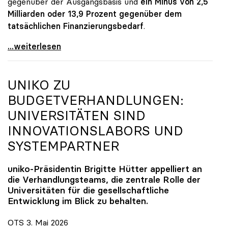
gegenüber der Ausgangsbasis und
ein Minus von 2,5
Milliarden oder 13,9 Prozent gegenüber dem
tatsächlichen Finanzierungsbedarf
.
\"Österreich ist für die heimischen Universitäten
...weiterlesen
UNIKO
ZU
BUDGETVERHANDLUNGEN:
UNIVERSITÄTEN SIND
INNOVATIONSLABORS UND
SYSTEMPARTNER
uniko
-Präsidentin Brigitte Hütter appelliert an
die Verhandlungsteams, die zentrale Rolle der
Universitäten für die gesellschaftliche
Entwicklung im Blick zu behalten.
OTS 3. Mai 2026