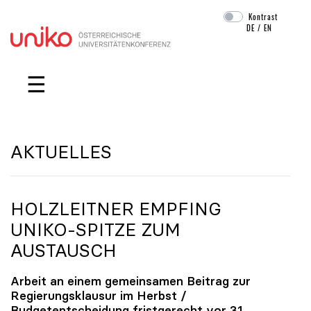
Kontrast
DE
/
EN
Navigation überspringen
☰
AKTUELLES
HOLZLEITNER EMPFING
UNIKO
-SPITZE ZUM
AUSTAUSCH
Arbeit an einem gemeinsamen Beitrag zur
Regierungsklausur im Herbst /
Budgetentscheidung fristgerecht vor 31.