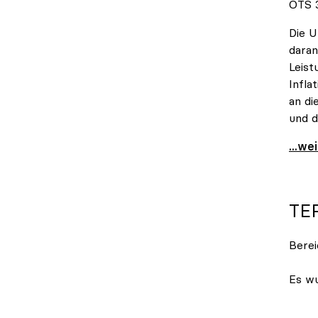
OTS 3
Die U
daran
Leist
Infla
an di
und d
uniko
...we
TE
Berei
Es wu
Termi