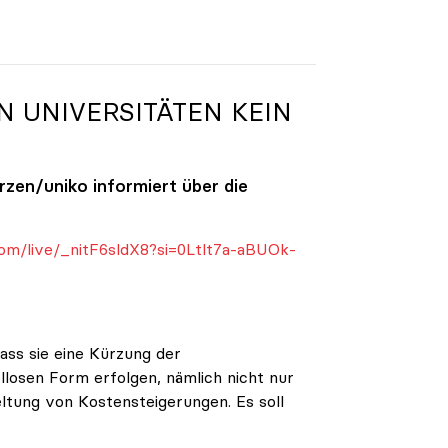
N UNIVERSITÄTEN KEIN
ürzen/
uniko
informiert über die
om/live/_nitF6sldX8?si=0Ltlt7a-aBUOk-
ass sie eine Kürzung der
ellosen Form erfolgen, nämlich nicht nur
eltung von Kostensteigerungen. Es soll