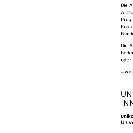
Die A
Ärzt:
Progn
Koste
Bunde
Die A
bedeu
oder
\"Öst
...we
UN
IN
unik
Unive