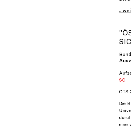
\"Wir
...we
"Ö
SI
Bund
Ausw
Aufz
SO
OTS 2
Die B
Unive
durch
eine 