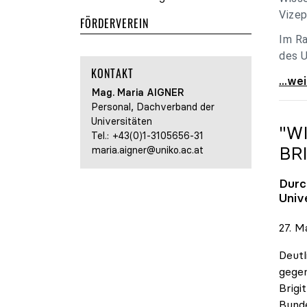
Vizep
FÖRDERVEREIN
Im Ra
des U
KONTAKT
Holzl
...we
Mag. Maria
AIGNER
Personal, Dachverband der
Universitäten
"W
Tel.:
+43(0)1-3105656-31
BR
maria.aigner@uniko.ac.at
Durc
Univ
27. M
Deutl
gegen
Brigi
Bund