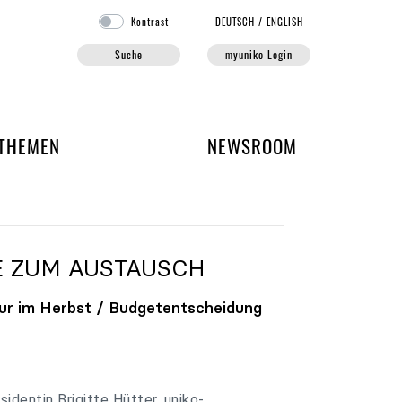
Kontrast
DE
UTSCH
/
EN
GLISH
Suche
myuniko Login
EN DER UNIKO
THEMEN
NEWSROOM
E ZUM AUSTAUSCH
ur im Herbst / Budgetentscheidung
identin Brigitte Hütter, uniko-