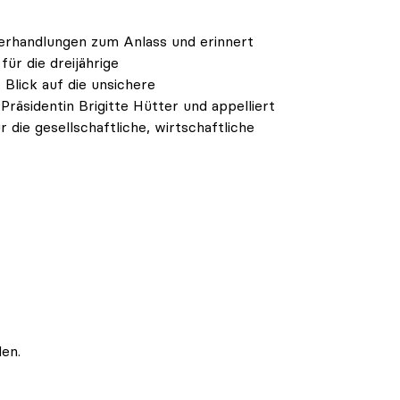
verhandlungen zum Anlass und erinnert
ür die dreijährige
Blick auf die unsichere
räsidentin Brigitte Hütter und appelliert
 die gesellschaftliche, wirtschaftliche
.
en.
eich Budget & Ressourcen, 2026
|
Termine im Bereich Budge