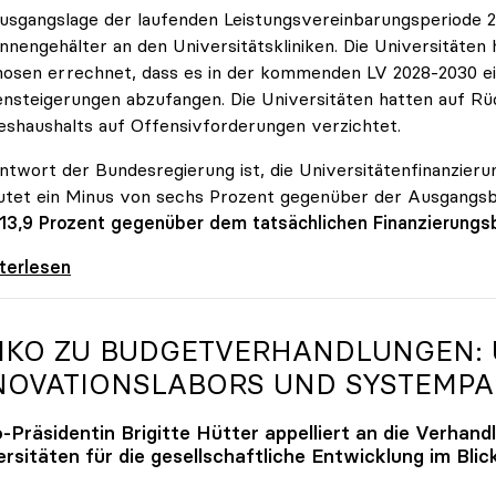
usgangslage der laufenden Leistungsvereinbarungsperiode 202
innengehälter an den Universitätskliniken. Die Universitäte
osen errechnet, dass es in der kommenden LV 2028-2030 ein
nsteigerungen abzufangen. Die Universitäten hatten auf Rüc
shaushalts auf Offensivforderungen verzichtet.
ntwort der Bundesregierung ist, die Universitätenfinanzierun
tet ein Minus von sechs Prozent gegenüber der Ausgangs
 13,9 Prozent gegenüber dem tatsächlichen Finanzierungs
erreich ist für die heimischen Universitäten
iterlesen
IKO
ZU BUDGETVERHANDLUNGEN: U
NOVATIONSLABORS UND SYSTEMP
o
-Präsidentin Brigitte Hütter appelliert an die Verhand
rsitäten für die gesellschaftliche Entwicklung im Blic