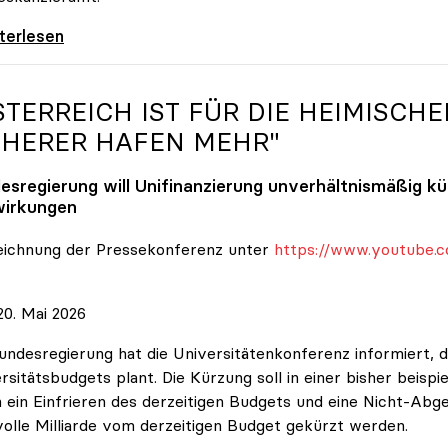
 nehmen es nicht hin\": Rede von
iterlesen
STERREICH IST FÜR DIE HEIMISCHE
CHERER HAFEN MEHR"
esregierung will Unifinanzierung unverhältnismäßig k
irkungen
eichnung der Pressekonferenz unter
https://www.youtube.c
0. Mai 2026
undesregierung hat die Universitätenkonferenz informiert, d
rsitätsbudgets plant. Die Kürzung soll in einer bisher beispi
 ein Einfrieren des derzeitigen Budgets und eine Nicht-Abg
volle Milliarde vom derzeitigen Budget gekürzt werden.