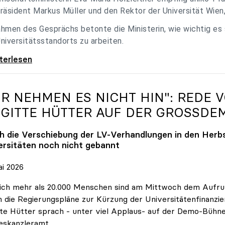
räsident Markus Müller und den Rektor der Universität Wien
hmen des Gesprächs betonte die Ministerin, wie wichtig es
niversitätsstandorts zu arbeiten.
eitner empfing uniko-Spitze zum Austausch
iterlesen
IR NEHMEN ES NICHT HIN": REDE 
IGITTE HÜTTER AUF DER GROSSDE
h die Verschiebung der LV-Verhandlungen in den Herbs
ersitäten noch nicht gebannt
ai 2026
ich mehr als 20.000 Menschen sind am Mittwoch dem Aufruf
 die Regierungspläne zur Kürzung der Universitätenfinanzie
tte Hütter sprach - unter viel Applaus- auf der Demo-Bühn
eskanzleramt.