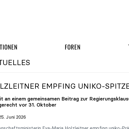
gation überspringen
UND ARBEITSGRUPP
TIONEN
FOREN
TUELLES
LZLEITNER EMPFING
UNIKO
-SPITZ
it an einem gemeinsamen Beitrag zur Regierungsklaus
tgerecht vor 31. Oktober
en
5. Juni 2026
ten
nschaftsministerin Eva-Maria Holzleitner empfing uniko-Präs