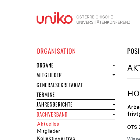
Navi
DER UNIKO
ORGANISATION
POSI
DER UNIKO
ORGANE
AK
DER UNIKO
MITGLIEDER
GENERALSEKRETARIAT
HO
DER UNIKO
TERMINE
JAHRESBERICHTE
Arbe
fris
DACHVERBAND
des Dachverbands der Universität
Aktuelles
OTS 2
des Dachverbands der Universitä
Mitglieder
Kollektivvertrag
Wisse