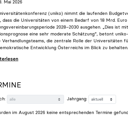
. Mai 2026
niversitätenkonferenz (uniko) nimmt die laufenden Budget
, dass die Universitäten von einem Bedarf von 18 Mrd. Euro f
ungsvereinbarungsperiode 2028–2030 ausgehen. „Dies ist mit 
tionsprognose eine sehr moderate Schätzung“, betont uniko-P
e Verhandlungsteams, die zentrale Rolle der Universitäten für
emokratische Entwicklung Österreichs im Blick zu behalten
 zu Budgetverhandlungen: Universitäten sind
iterlesen
RMINE
ch:
Jahrgang:
rden im August 2026 keine entsprechenden Termine gefund
ne im Bereich Budget & Ressourcen, 2027
|
Termine im Ber