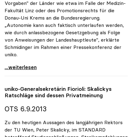
Vorgaben" der Länder wie etwa im Falle der Medizin-
Fakultät Linz oder des Promotionsrechts für die
Donau-Uni Krems an die Bundesregierung.
„Autonomie kann auch faktisch unterlaufen werden,
wie durch anlassbezogene Gesetzgebung als Folge
von Anweisungen der Landeshauptleute", erklärte
Schmidinger im Rahmen einer Pressekonferenz der
uniko.
Schmidinger warnt vor Einschränkungen der
...weiterlesen
uniko
-Generalsekretärin Fiorioli: Skalickys
Ratschläge sind dessen Privatmeinung
OTS 6.9.2013
Zu den heutigen Aussagen des langjährigen Rektors
der TU Wien, Peter Skalicky, im STANDARD
betreffend Studienschließungen, Streikempfehlungen