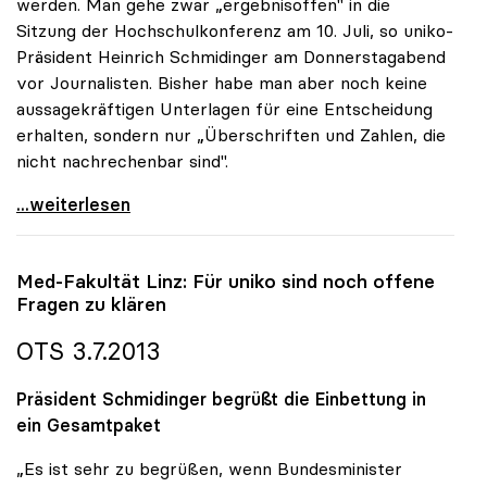
werden. Man gehe zwar „ergebnisoffen" in die
Sitzung der Hochschulkonferenz am 10. Juli, so uniko-
Präsident Heinrich Schmidinger am Donnerstagabend
vor Journalisten. Bisher habe man aber noch keine
aussagekräftigen Unterlagen für eine Entscheidung
erhalten, sondern nur „Überschriften und Zahlen, die
nicht nachrechenbar sind".
Linzer Medizin-Fakultät: Rektoren noch nicht
...weiterlesen
Med-Fakultät Linz: Für
uniko
sind noch offene
Fragen zu klären
OTS 3.7.2013
Präsident Schmidinger begrüßt die Einbettung in
ein Gesamtpaket
„Es ist sehr zu begrüßen, wenn Bundesminister