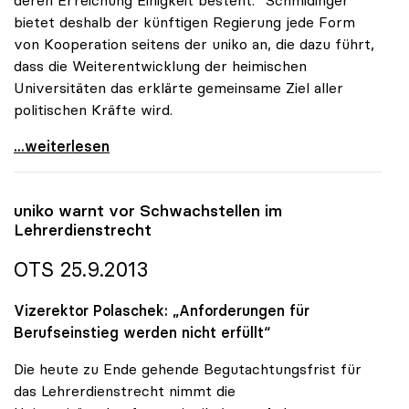
deren Erreichung Einigkeit besteht.“ Schmidinger
bietet deshalb der künftigen Regierung jede Form
von Kooperation seitens der uniko an, die dazu führt,
dass die Weiterentwicklung der heimischen
Universitäten das erklärte gemeinsame Ziel aller
politischen Kräfte wird.
uniko-Appell an nächste Regierung: Vorrangstellung
...weiterlesen
uniko
warnt vor Schwachstellen im
Lehrerdienstrecht
OTS 25.9.2013
Vizerektor Polaschek: „Anforderungen für
Berufseinstieg werden nicht erfüllt“
Die heute zu Ende gehende Begutachtungsfrist für
das Lehrerdienstrecht nimmt die