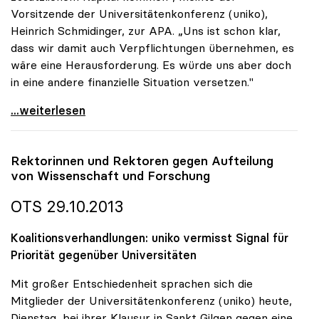
Vorsitzende der Universitätenkonferenz (uniko),
Heinrich Schmidinger, zur APA. „Uns ist schon klar,
dass wir damit auch Verpflichtungen übernehmen, es
wäre eine Herausforderung. Es würde uns aber doch
in eine andere finanzielle Situation versetzen."
Koalition: Unis wollen Eigentümer ihrer Gebäude
...weiterlesen
Rektorinnen und Rektoren gegen Aufteilung
von Wissenschaft und Forschung
OTS 29.10.2013
Koalitionsverhandlungen: uniko vermisst Signal für
Priorität gegenüber Universitäten
Mit großer Entschiedenheit sprachen sich die
Mitglieder der Universitätenkonferenz (uniko) heute,
Dienstag, bei ihrer Klausur in Sankt Gilgen gegen eine