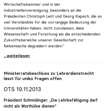
Wirtschaftskammer und in der
Industriellenvereinigung, besonders an die
Präsidenten Christoph Leitl und Georg Kapsch, die so
viel Verständnis für die vorrangige Bedeutung der
Universitäten haben, nicht zuzulassen, dass
Wissenschaft und Forschung als die entscheidenden
Zukunftsbereiche unserer Gesellschaft zur
Nebensache degradiert werden."
uniko-Appell: Keine Angelobung der Regierung ohne
...weiterlesen
Ministerratsbeschluss zu Lehrerdienstrecht
lässt für
uniko
Fragen offen
OTS 19.11.2013
Präsident Schmidinger: „Die Lehrbefähigung darf
nicht als Worthülse dienen“