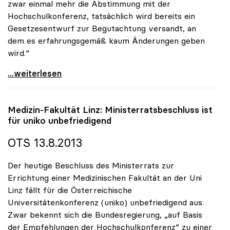
zwar einmal mehr die Abstimmung mit der
Hochschulkonferenz, tatsächlich wird bereits ein
Gesetzesentwurf zur Begutachtung versandt, an
dem es erfahrungsgemäß kaum Änderungen geben
wird.“
uniko zu DUK-Promotionsrecht: „Ministerium schafft
...weiterlesen
Medizin-Fakultät Linz: Ministerratsbeschluss ist
für
uniko
unbefriedigend
OTS 13.8.2013
Der heutige Beschluss des Ministerrats zur
Errichtung einer Medizinischen Fakultät an der Uni
Linz fällt für die Österreichische
Universitätenkonferenz (uniko) unbefriedigend aus.
Zwar bekennt sich die Bundesregierung, „auf Basis
der Empfehlungen der Hochschulkonferenz“ zu einer