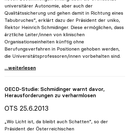
universitärer Autonomie, aber auch der
Qualitätssicherung und gehen damit in Richtung eines
Tabubruches“, erklärt dazu der Präsident der uniko,
Rektor Heinrich Schmidinger. Diese ermöglichen, dass
ärztliche Leiter/innen von klinischen
Organisationseinheiten künftig ohne
Berufungsverfahren in Positionen gehoben werden,
die Universitätsprofessoren/innen vorbehalten sind.
uniko sieht in UG-Novelle betreffend Medizinische
...weiterlesen
OECD-Studie: Schmidinger warnt davor,
Herausforderungen zu verharmlosen
OTS 25.6.2013
„Wo Licht ist, da bleibt auch Schatten“, so der
Präsident der Österreichischen