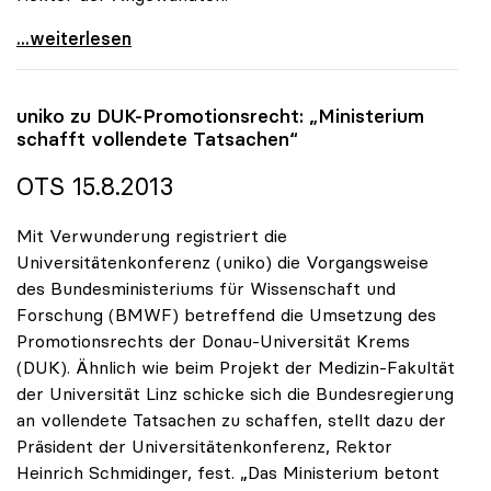
uniko begrüsst Ersatz der Studienbeiträge für alle
...weiterlesen
uniko
zu DUK-Promotionsrecht: „Ministerium
schafft vollendete Tatsachen“
OTS 15.8.2013
Mit Verwunderung registriert die
Universitätenkonferenz (uniko) die Vorgangsweise
des Bundesministeriums für Wissenschaft und
Forschung (BMWF) betreffend die Umsetzung des
Promotionsrechts der Donau-Universität Krems
(DUK). Ähnlich wie beim Projekt der Medizin-Fakultät
der Universität Linz schicke sich die Bundesregierung
an vollendete Tatsachen zu schaffen, stellt dazu der
Präsident der Universitätenkonferenz, Rektor
Heinrich Schmidinger, fest. „Das Ministerium betont