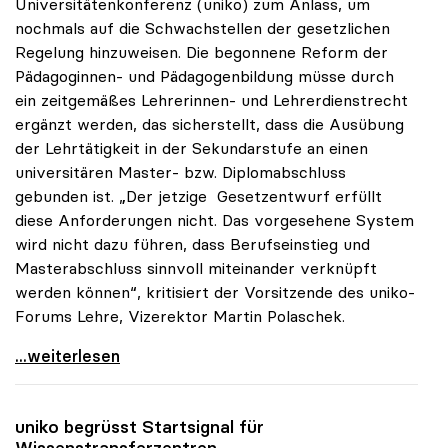
Universitätenkonferenz (uniko) zum Anlass, um
nochmals auf die Schwachstellen der gesetzlichen
Regelung hinzuweisen. Die begonnene Reform der
Pädagoginnen- und Pädagogenbildung müsse durch
ein zeitgemäßes Lehrerinnen- und Lehrerdienstrecht
ergänzt werden, das sicherstellt, dass die Ausübung
der Lehrtätigkeit in der Sekundarstufe an einen
universitären Master- bzw. Diplomabschluss
gebunden ist. „Der jetzige Gesetzentwurf erfüllt
diese Anforderungen nicht. Das vorgesehene System
wird nicht dazu führen, dass Berufseinstieg und
Masterabschluss sinnvoll miteinander verknüpft
werden können“, kritisiert der Vorsitzende des uniko-
Forums Lehre, Vizerektor Martin Polaschek.
uniko warnt vor Schwachstellen im
...weiterlesen
uniko
begrüsst Startsignal für
Wissenstransferzentren