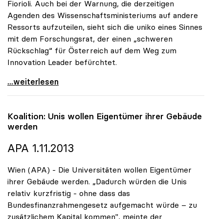
Fiorioli. Auch bei der Warnung, die derzeitigen
Agenden des Wissenschaftsministeriums auf andere
Ressorts aufzuteilen, sieht sich die uniko eines Sinnes
mit dem Forschungsrat, der einen „schweren
Rückschlag“ für Österreich auf dem Weg zum
Innovation Leader befürchtet.
uniko begrüsst Initiative des Forschungsrats für
...weiterlesen
Koalition: Unis wollen Eigentümer ihrer Gebäude
werden
APA 1.11.2013
Wien (APA) - Die Universitäten wollen Eigentümer
ihrer Gebäude werden. „Dadurch würden die Unis
relativ kurzfristig - ohne dass das
Bundesfinanzrahmengesetz aufgemacht würde – zu
zusätzlichem Kapital kommen", meinte der