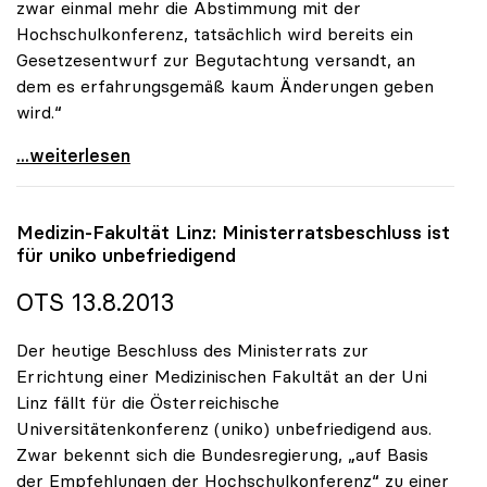
zwar einmal mehr die Abstimmung mit der
Hochschulkonferenz, tatsächlich wird bereits ein
Gesetzesentwurf zur Begutachtung versandt, an
dem es erfahrungsgemäß kaum Änderungen geben
wird.“
uniko zu DUK-Promotionsrecht: „Ministerium schafft
...weiterlesen
Medizin-Fakultät Linz: Ministerratsbeschluss ist
für
uniko
unbefriedigend
OTS 13.8.2013
Der heutige Beschluss des Ministerrats zur
Errichtung einer Medizinischen Fakultät an der Uni
Linz fällt für die Österreichische
Universitätenkonferenz (uniko) unbefriedigend aus.
Zwar bekennt sich die Bundesregierung, „auf Basis
der Empfehlungen der Hochschulkonferenz“ zu einer