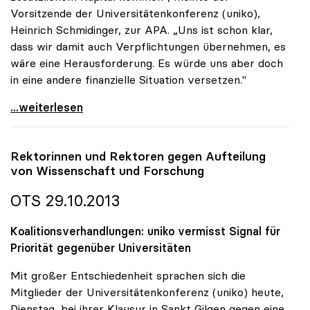
Vorsitzende der Universitätenkonferenz (uniko),
Heinrich Schmidinger, zur APA. „Uns ist schon klar,
dass wir damit auch Verpflichtungen übernehmen, es
wäre eine Herausforderung. Es würde uns aber doch
in eine andere finanzielle Situation versetzen."
Koalition: Unis wollen Eigentümer ihrer Gebäude
...weiterlesen
Rektorinnen und Rektoren gegen Aufteilung
von Wissenschaft und Forschung
OTS 29.10.2013
Koalitionsverhandlungen: uniko vermisst Signal für
Priorität gegenüber Universitäten
Mit großer Entschiedenheit sprachen sich die
Mitglieder der Universitätenkonferenz (uniko) heute,
Dienstag, bei ihrer Klausur in Sankt Gilgen gegen eine