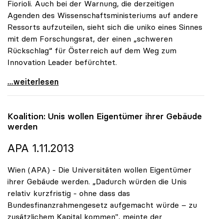
Fiorioli. Auch bei der Warnung, die derzeitigen
Agenden des Wissenschaftsministeriums auf andere
Ressorts aufzuteilen, sieht sich die uniko eines Sinnes
mit dem Forschungsrat, der einen „schweren
Rückschlag“ für Österreich auf dem Weg zum
Innovation Leader befürchtet.
uniko begrüsst Initiative des Forschungsrats für
...weiterlesen
Koalition: Unis wollen Eigentümer ihrer Gebäude
werden
APA 1.11.2013
Wien (APA) - Die Universitäten wollen Eigentümer
ihrer Gebäude werden. „Dadurch würden die Unis
relativ kurzfristig - ohne dass das
Bundesfinanzrahmengesetz aufgemacht würde – zu
zusätzlichem Kapital kommen", meinte der