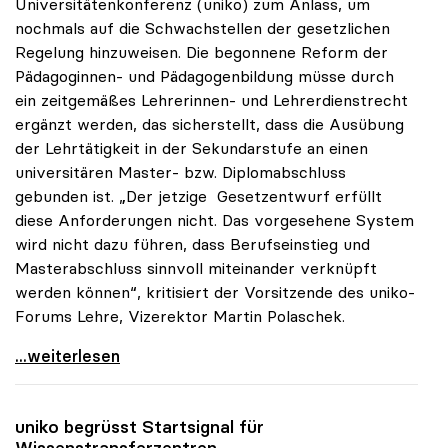
Universitätenkonferenz (uniko) zum Anlass, um
nochmals auf die Schwachstellen der gesetzlichen
Regelung hinzuweisen. Die begonnene Reform der
Pädagoginnen- und Pädagogenbildung müsse durch
ein zeitgemäßes Lehrerinnen- und Lehrerdienstrecht
ergänzt werden, das sicherstellt, dass die Ausübung
der Lehrtätigkeit in der Sekundarstufe an einen
universitären Master- bzw. Diplomabschluss
gebunden ist. „Der jetzige Gesetzentwurf erfüllt
diese Anforderungen nicht. Das vorgesehene System
wird nicht dazu führen, dass Berufseinstieg und
Masterabschluss sinnvoll miteinander verknüpft
werden können“, kritisiert der Vorsitzende des uniko-
Forums Lehre, Vizerektor Martin Polaschek.
uniko warnt vor Schwachstellen im
...weiterlesen
uniko
begrüsst Startsignal für
Wissenstransferzentren