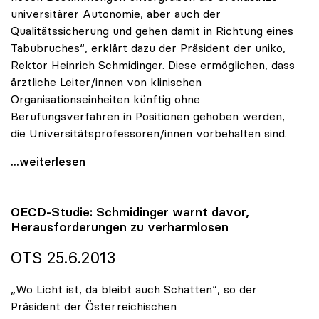
universitärer Autonomie, aber auch der
Qualitätssicherung und gehen damit in Richtung eines
Tabubruches“, erklärt dazu der Präsident der uniko,
Rektor Heinrich Schmidinger. Diese ermöglichen, dass
ärztliche Leiter/innen von klinischen
Organisationseinheiten künftig ohne
Berufungsverfahren in Positionen gehoben werden,
die Universitätsprofessoren/innen vorbehalten sind.
uniko sieht in UG-Novelle betreffend Medizinische
...weiterlesen
OECD-Studie: Schmidinger warnt davor,
Herausforderungen zu verharmlosen
OTS 25.6.2013
„Wo Licht ist, da bleibt auch Schatten“, so der
Präsident der Österreichischen