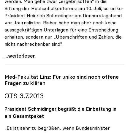
werden. Man gehe zwar „ergebnisoffen" in die
Sitzung der Hochschulkonferenz am 10. Juli, so uniko-
Präsident Heinrich Schmidinger am Donnerstagabend
vor Journalisten. Bisher habe man aber noch keine
aussagekräftigen Unterlagen für eine Entscheidung
erhalten, sondern nur „Überschriften und Zahlen, die
nicht nachrechenbar sind".
Linzer Medizin-Fakultät: Rektoren noch nicht
...weiterlesen
Med-Fakultät Linz: Für
uniko
sind noch offene
Fragen zu klären
OTS 3.7.2013
Präsident Schmidinger begrüßt die Einbettung in
ein Gesamtpaket
„Es ist sehr zu begrüßen, wenn Bundesminister