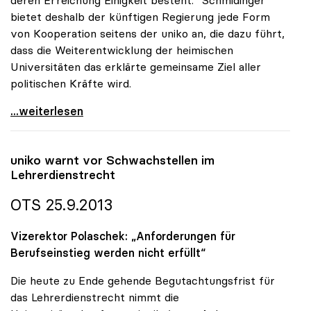
deren Erreichung Einigkeit besteht.“ Schmidinger
bietet deshalb der künftigen Regierung jede Form
von Kooperation seitens der uniko an, die dazu führt,
dass die Weiterentwicklung der heimischen
Universitäten das erklärte gemeinsame Ziel aller
politischen Kräfte wird.
uniko-Appell an nächste Regierung: Vorrangstellung
...weiterlesen
uniko
warnt vor Schwachstellen im
Lehrerdienstrecht
OTS 25.9.2013
Vizerektor Polaschek: „Anforderungen für
Berufseinstieg werden nicht erfüllt“
Die heute zu Ende gehende Begutachtungsfrist für
das Lehrerdienstrecht nimmt die