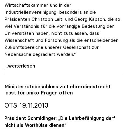
Wirtschaftskammer und in der
Industriellenvereinigung, besonders an die
Präsidenten Christoph Leitl und Georg Kapsch, die so
viel Verständnis für die vorrangige Bedeutung der
Universitäten haben, nicht zuzulassen, dass
Wissenschaft und Forschung als die entscheidenden
Zukunftsbereiche unserer Gesellschaft zur
Nebensache degradiert werden."
uniko-Appell: Keine Angelobung der Regierung ohne
...weiterlesen
Ministerratsbeschluss zu Lehrerdienstrecht
lässt für
uniko
Fragen offen
OTS 19.11.2013
Präsident Schmidinger: „Die Lehrbefähigung darf
nicht als Worthülse dienen“