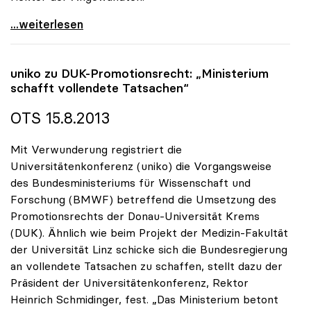
uniko begrüsst Ersatz der Studienbeiträge für alle
...weiterlesen
uniko
zu DUK-Promotionsrecht: „Ministerium
schafft vollendete Tatsachen“
OTS 15.8.2013
Mit Verwunderung registriert die
Universitätenkonferenz (uniko) die Vorgangsweise
des Bundesministeriums für Wissenschaft und
Forschung (BMWF) betreffend die Umsetzung des
Promotionsrechts der Donau-Universität Krems
(DUK). Ähnlich wie beim Projekt der Medizin-Fakultät
der Universität Linz schicke sich die Bundesregierung
an vollendete Tatsachen zu schaffen, stellt dazu der
Präsident der Universitätenkonferenz, Rektor
Heinrich Schmidinger, fest. „Das Ministerium betont