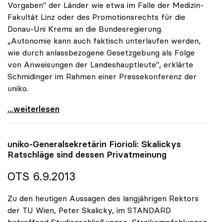
Vorgaben" der Länder wie etwa im Falle der Medizin-
Fakultät Linz oder des Promotionsrechts für die
Donau-Uni Krems an die Bundesregierung.
„Autonomie kann auch faktisch unterlaufen werden,
wie durch anlassbezogene Gesetzgebung als Folge
von Anweisungen der Landeshauptleute", erklärte
Schmidinger im Rahmen einer Pressekonferenz der
uniko.
Schmidinger warnt vor Einschränkungen der
...weiterlesen
uniko
-Generalsekretärin Fiorioli: Skalickys
Ratschläge sind dessen Privatmeinung
OTS 6.9.2013
Zu den heutigen Aussagen des langjährigen Rektors
der TU Wien, Peter Skalicky, im STANDARD
betreffend Studienschließungen, Streikempfehlungen