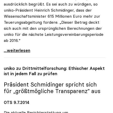
ausdrücklich begrüßt. Es sei auch zu würdigen, so
uniko-Präsident Heinrich Schmidinger, dass der
Wissenschaftsminister 615 Millionen Euro mehr zur
Teuerungsabgeltung fordere. „Dieser Betrag deckt
sich auch mit den ursprünglichen Berechnungen der
uniko für die nächste Leistungsvereinbarungsperiode
ab 2016.“
uniko pocht auf zusätzliche Milliarde für die
...weiterlesen
uniko
zu Drittmittelforschung: Ethischer Aspekt
ist in jedem Fall zu prüfen
Präsident Schmidinger spricht sich
für „größtmögliche Transparenz“ aus
OTS 9.7.2014
Die aktuelle Berichterstattung um