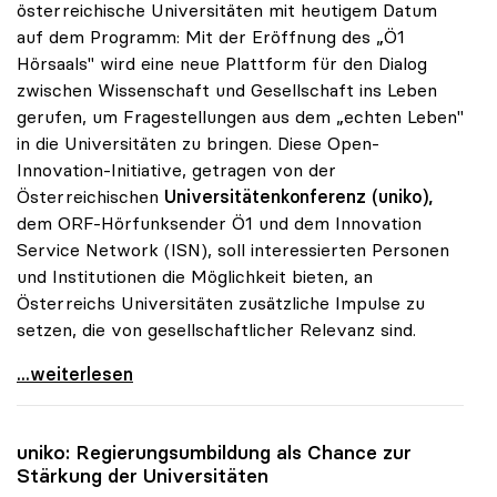
österreichische Universitäten mit heutigem Datum
auf dem Programm: Mit der Eröffnung des „Ö1
Hörsaals" wird eine neue Plattform für den Dialog
zwischen Wissenschaft und Gesellschaft ins Leben
gerufen, um Fragestellungen aus dem „echten Leben"
in die Universitäten zu bringen. Diese Open-
Innovation-Initiative, getragen von der
Österreichischen
Universitätenkonferenz (uniko),
dem ORF-Hörfunksender Ö1 und dem Innovation
Service Network (ISN), soll interessierten Personen
und Institutionen die Möglichkeit bieten, an
Österreichs Universitäten zusätzliche Impulse zu
setzen, die von gesellschaftlicher Relevanz sind.
uniko und ORF-Radio eröffnen „Ö1-Hörsaal\"
...weiterlesen
uniko
: Regierungsumbildung als Chance zur
Stärkung der Universitäten