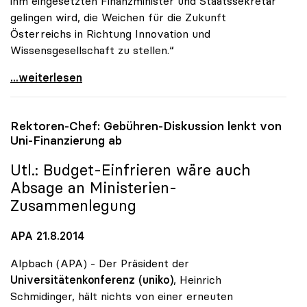
ihm eingesetzten Finanzminister und Staatssekretär
gelingen wird, die Weichen für die Zukunft
Österreichs in Richtung Innovation und
Wissensgesellschaft zu stellen.“
uniko: Regierungsumbildung als Chance zur Stärkung
...weiterlesen
Rektoren-Chef: Gebühren-Diskussion lenkt von
Uni-Finanzierung ab
Utl.: Budget-Einfrieren wäre auch
Absage an Ministerien-
Zusammenlegung
APA 21.8.2014
Alpbach (APA) - Der Präsident der
Universitätenkonferenz (uniko)
, Heinrich
Schmidinger, hält nichts von einer erneuten