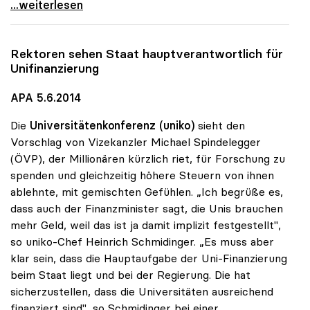
uniko: Uni-Milliarde ist „keine Megaforderung\"
...weiterlesen
Rektoren sehen Staat hauptverantwortlich für
Unifinanzierung
APA 5.6.2014
Die
Universitätenkonferenz (uniko)
sieht den
Vorschlag von Vizekanzler Michael Spindelegger
(ÖVP), der Millionären kürzlich riet, für Forschung zu
spenden und gleichzeitig höhere Steuern von ihnen
ablehnte, mit gemischten Gefühlen. „Ich begrüße es,
dass auch der Finanzminister sagt, die Unis brauchen
mehr Geld, weil das ist ja damit implizit festgestellt",
so uniko-Chef Heinrich Schmidinger. „Es muss aber
klar sein, dass die Hauptaufgabe der Uni-Finanzierung
beim Staat liegt und bei der Regierung. Die hat
sicherzustellen, dass die Universitäten ausreichend
finanziert sind", so Schmidinger bei einer