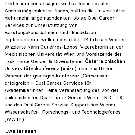
Professorinnen absagen, weil sie keine sozialen
Andockmöglichkeiten finden, sollten die Universitäten
nicht mehr lange nachdenken, ob sie Dual Career
Services zur Unterstützung von
Berufungskandidatinnen und -kandidaten
implementieren wollen oder nicht." Mit diesen Worten
skizzierte Karin Gutiérrez-Lobos, Vizerektorin an der
Medizinischen Universität Wien und Vorsitzende der
Task Force Gender & Diversity der
Österreichischen
Universitätenkonferenz (uniko)
, den inhaltlichen
Rahmen der gestrigen Konferenz „Gemeinsam
erfolgreich – Dual Career Services für
AkademikerInnen", eine Veranstaltung des von der
uniko initiierten Dual Career Service Wien – NÖ – OÖ
und des Dual Career Service Support des Wiener
Wissenschafts-, Forschungs- und Technologiefonds
(WWTF).
uniko forciert Dual Career Service für
...weiterlesen