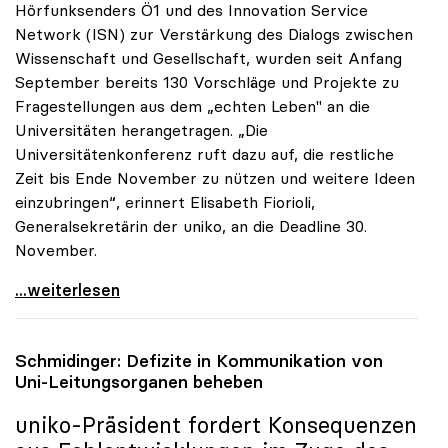
Hörfunksenders Ö1 und des Innovation Service
Network (ISN) zur Verstärkung des Dialogs zwischen
Wissenschaft und Gesellschaft, wurden seit Anfang
September bereits 130 Vorschläge und Projekte zu
Fragestellungen aus dem „echten Leben" an die
Universitäten herangetragen. „Die
Universitätenkonferenz ruft dazu auf, die restliche
Zeit bis Ende November zu nützen und weitere Ideen
einzubringen“, erinnert Elisabeth Fiorioli,
Generalsekretärin der uniko, an die Deadline 30.
November.
Ö1-Hörsaal: Bisher 130 Ideen zum Dialog mit
...weiterlesen
Schmidinger: Defizite in Kommunikation von
Uni-Leitungsorganen beheben
uniko
-Präsident fordert Konsequenzen