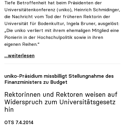
Tiefe Betroffenheit hat beim Präsidenten der
Universitätenkonferenz (uniko), Heinrich Schmidinger,
die Nachricht vom Tod der früheren Rektorin der
Universität für Bodenkultur, Ingela Bruner, ausgelöst:
„Die uniko verliert mit ihrem ehemaligen Mitglied eine
Pionierin in der Hochschulpolitik sowie in ihren
eigenen Reihen.“
Universitätenkonferenz trauert um Ingela Bruner
...weiterlesen
uniko
-Präsidium missbilligt Stellungnahme des
Finanzministers zu Budget
Rektorinnen und Rektoren weisen auf
Widerspruch zum Universitätsgesetz
hin
OTS 7.4.2014