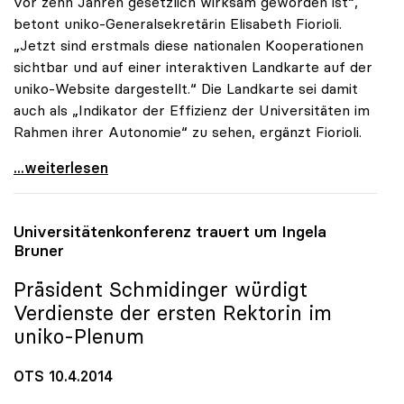
vor zehn Jahren gesetzlich wirksam geworden ist“,
betont uniko-Generalsekretärin Elisabeth Fiorioli.
„Jetzt sind erstmals diese nationalen Kooperationen
sichtbar und auf einer interaktiven Landkarte auf der
uniko-Website dargestellt.“ Die Landkarte sei damit
auch als „Indikator der Effizienz der Universitäten im
Rahmen ihrer Autonomie“ zu sehen, ergänzt Fiorioli.
uniko-Landkarte erhöht Sichtbarkeit der
...weiterlesen
Universitätenkonferenz trauert um Ingela
Bruner
Präsident Schmidinger würdigt
Verdienste der ersten Rektorin im
uniko
-Plenum
OTS 10.4.2014