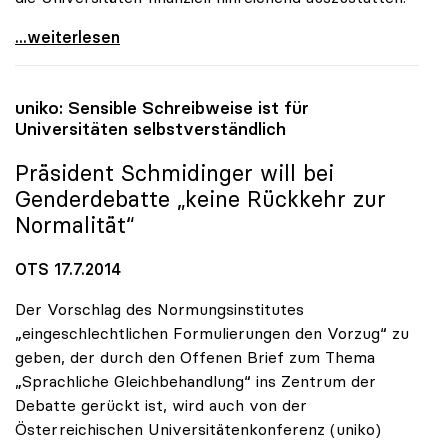
uniko-Appell an Politik: „Die Universitäten nicht
...weiterlesen
uniko
: Sensible Schreibweise ist für
Universitäten selbstverständlich
Präsident Schmidinger will bei
Genderdebatte „keine Rückkehr zur
Normalität“
OTS 17.7.2014
Der Vorschlag des Normungsinstitutes
„eingeschlechtlichen Formulierungen den Vorzug“ zu
geben, der durch den Offenen Brief zum Thema
„Sprachliche Gleichbehandlung“ ins Zentrum der
Debatte gerückt ist, wird auch von der
Österreichischen Universitätenkonferenz (uniko)