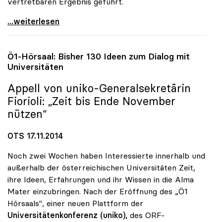
vertretbaren Ergebnis geführt.
UG-Novelle: uniko begrüsst konstruktive Haltung
...weiterlesen
Ö1-Hörsaal: Bisher 130 Ideen zum Dialog mit
Universitäten
Appell von
uniko
-Generalsekretärin
Fiorioli: „Zeit bis Ende November
nützen“
OTS 17.11.2014
Noch zwei Wochen haben Interessierte innerhalb und
außerhalb der österreichischen Universitäten Zeit,
ihre Ideen, Erfahrungen und ihr Wissen in die Alma
Mater einzubringen. Nach der Eröffnung des „Ö1
Hörsaals", einer neuen Plattform der
Universitätenkonferenz (uniko),
des ORF-