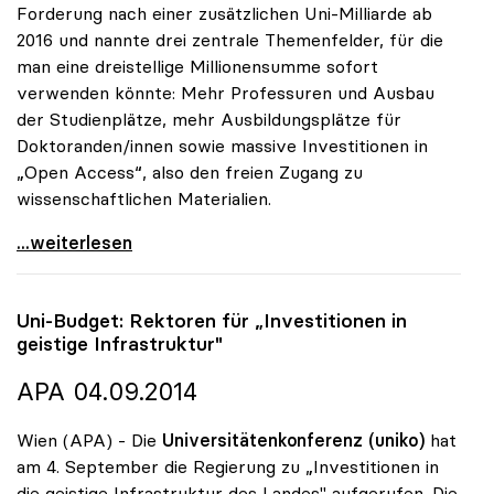
Forderung nach einer zusätzlichen Uni-Milliarde ab
2016 und nannte drei zentrale Themenfelder, für die
man eine dreistellige Millionensumme sofort
verwenden könnte: Mehr Professuren und Ausbau
der Studienplätze, mehr Ausbildungsplätze für
Doktoranden/innen sowie massive Investitionen in
„Open Access“, also den freien Zugang zu
wissenschaftlichen Materialien.
uniko will Investitionen in mehr Studienplätze,
...weiterlesen
Uni-Budget: Rektoren für „Investitionen in
geistige Infrastruktur"
APA 04.09.2014
Wien (APA) - Die
Universitätenkonferenz (uniko)
hat
am 4. September die Regierung zu „Investitionen in
die geistige Infrastruktur des Landes" aufgerufen. Die