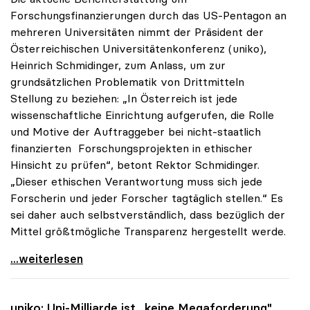
Forschungsfinanzierungen durch das US-Pentagon an
mehreren Universitäten nimmt der Präsident der
Österreichischen Universitätenkonferenz (uniko),
Heinrich Schmidinger, zum Anlass, um zur
grundsätzlichen Problematik von Drittmitteln
Stellung zu beziehen: „In Österreich ist jede
wissenschaftliche Einrichtung aufgerufen, die Rolle
und Motive der Auftraggeber bei nicht-staatlich
finanzierten Forschungsprojekten in ethischer
Hinsicht zu prüfen“, betont Rektor Schmidinger.
„Dieser ethischen Verantwortung muss sich jede
Forscherin und jeder Forscher tagtäglich stellen.“ Es
sei daher auch selbstverständlich, dass bezüglich der
Mittel größtmögliche Transparenz hergestellt werde.
uniko zu Drittmittelforschung: Ethischer Aspekt
...weiterlesen
uniko
: Uni-Milliarde ist „keine Megaforderung"