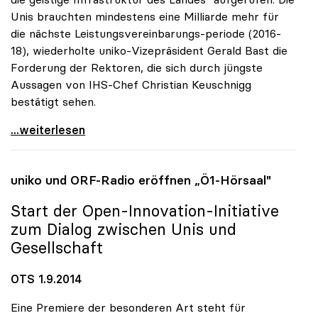
Unis brauchten mindestens eine Milliarde mehr für
die nächste Leistungsvereinbarungs-periode (2016-
18), wiederholte uniko-Vizepräsident Gerald Bast die
Forderung der Rektoren, die sich durch jüngste
Aussagen von IHS-Chef Christian Keuschnigg
bestätigt sehen.
Uni-Budget: Rektoren für „Investitionen in
...weiterlesen
uniko
und ORF-Radio eröffnen „Ö1-Hörsaal"
Start der Open-Innovation-Initiative
zum Dialog zwischen Unis und
Gesellschaft
OTS 1.9.2014
Eine Premiere der besonderen Art steht für