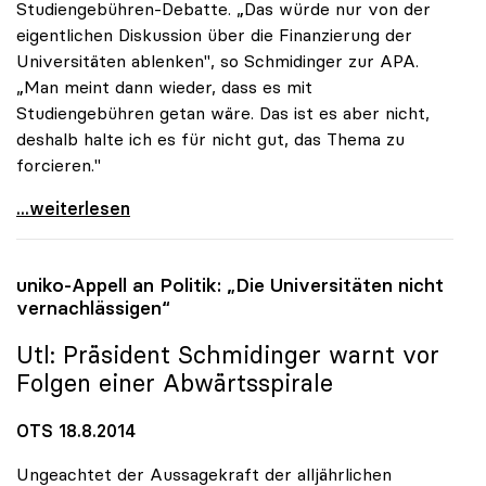
Studiengebühren-Debatte. „Das würde nur von der
eigentlichen Diskussion über die Finanzierung der
Universitäten ablenken", so Schmidinger zur APA.
„Man meint dann wieder, dass es mit
Studiengebühren getan wäre. Das ist es aber nicht,
deshalb halte ich es für nicht gut, das Thema zu
forcieren."
Rektoren-Chef: Gebühren-Diskussion lenkt von
...weiterlesen
uniko
-Appell an Politik: „Die Universitäten nicht
vernachlässigen“
Utl: Präsident Schmidinger warnt vor
Folgen einer Abwärtsspirale
OTS 18.8.2014
Ungeachtet der Aussagekraft der alljährlichen