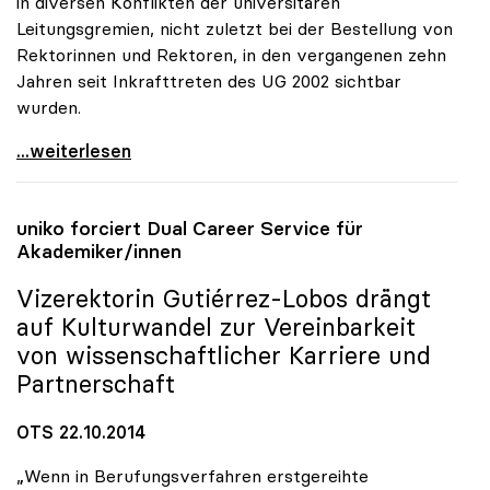
in diversen Konflikten der universitären
Leitungsgremien, nicht zuletzt bei der Bestellung von
Rektorinnen und Rektoren, in den vergangenen zehn
Jahren seit Inkrafttreten des UG 2002 sichtbar
wurden.
Schmidinger: Defizite in Kommunikation von
...weiterlesen
uniko
forciert Dual Career Service für
Akademiker/innen
Vizerektorin Gutiérrez-Lobos drängt
auf Kulturwandel zur Vereinbarkeit
von wissenschaftlicher Karriere und
Partnerschaft
OTS 22.10.2014
„Wenn in Berufungsverfahren erstgereihte