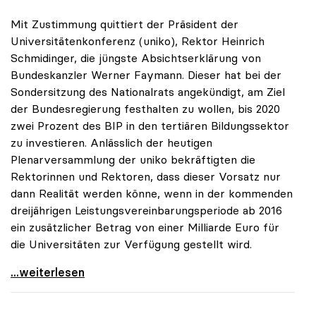
Mit Zustimmung quittiert der Präsident der
Universitätenkonferenz (uniko), Rektor Heinrich
Schmidinger, die jüngste Absichtserklärung von
Bundeskanzler Werner Faymann. Dieser hat bei der
Sondersitzung des Nationalrats angekündigt, am Ziel
der Bundesregierung festhalten zu wollen, bis 2020
zwei Prozent des BIP in den tertiären Bildungssektor
zu investieren. Anlässlich der heutigen
Plenarversammlung der uniko bekräftigten die
Rektorinnen und Rektoren, dass dieser Vorsatz nur
dann Realität werden könne, wenn in der kommenden
dreijährigen Leistungsvereinbarungsperiode ab 2016
ein zusätzlicher Betrag von einer Milliarde Euro für
die Universitäten zur Verfügung gestellt wird.
uniko zu Zwei-Prozent-BIP-Ziel: Nur mit
...weiterlesen