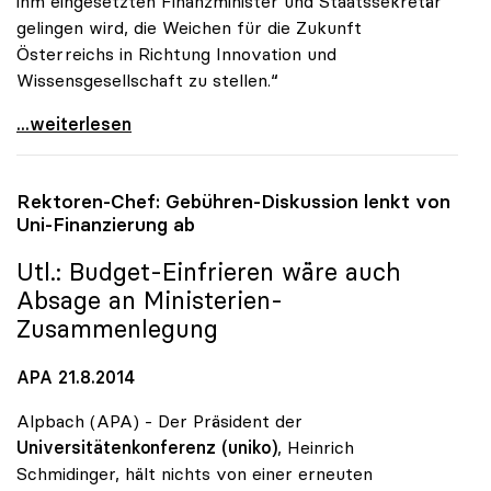
ihm eingesetzten Finanzminister und Staatssekretär
gelingen wird, die Weichen für die Zukunft
Österreichs in Richtung Innovation und
Wissensgesellschaft zu stellen.“
uniko: Regierungsumbildung als Chance zur Stärkung
...weiterlesen
Rektoren-Chef: Gebühren-Diskussion lenkt von
Uni-Finanzierung ab
Utl.: Budget-Einfrieren wäre auch
Absage an Ministerien-
Zusammenlegung
APA 21.8.2014
Alpbach (APA) - Der Präsident der
Universitätenkonferenz (uniko)
, Heinrich
Schmidinger, hält nichts von einer erneuten