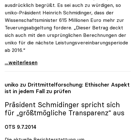
ausdrücklich begrüßt. Es sei auch zu würdigen, so
uniko-Präsident Heinrich Schmidinger, dass der
Wissenschaftsminister 615 Millionen Euro mehr zur
Teuerungsabgeltung fordere. „Dieser Betrag deckt
sich auch mit den ursprünglichen Berechnungen der
uniko für die nächste Leistungsvereinbarungsperiode
ab 2016.“
uniko pocht auf zusätzliche Milliarde für die
...weiterlesen
uniko
zu Drittmittelforschung: Ethischer Aspekt
ist in jedem Fall zu prüfen
Präsident Schmidinger spricht sich
für „größtmögliche Transparenz“ aus
OTS 9.7.2014
Die aktuelle Berichterstattung um