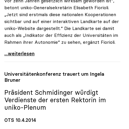
vor zehn Jahren gesetzlich wirksam geworden ist“,
betont uniko-Generalsekretärin Elisabeth Fiorioli.
„Jetzt sind erstmals diese nationalen Kooperationen
sichtbar und auf einer interaktiven Landkarte auf der
uniko-Website dargestellt.“ Die Landkarte sei damit
auch als „Indikator der Effizienz der Universitäten im
Rahmen ihrer Autonomie“ zu sehen, ergänzt Fiorioli.
uniko-Landkarte erhöht Sichtbarkeit der
...weiterlesen
Universitätenkonferenz trauert um Ingela
Bruner
Präsident Schmidinger würdigt
Verdienste der ersten Rektorin im
uniko
-Plenum
OTS 10.4.2014