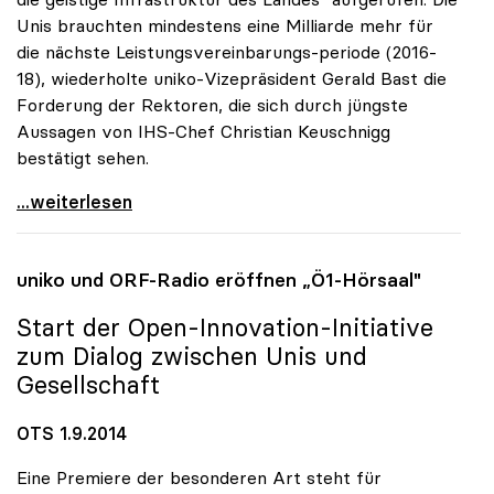
Unis brauchten mindestens eine Milliarde mehr für
die nächste Leistungsvereinbarungs-periode (2016-
18), wiederholte uniko-Vizepräsident Gerald Bast die
Forderung der Rektoren, die sich durch jüngste
Aussagen von IHS-Chef Christian Keuschnigg
bestätigt sehen.
Uni-Budget: Rektoren für „Investitionen in
...weiterlesen
uniko
und ORF-Radio eröffnen „Ö1-Hörsaal"
Start der Open-Innovation-Initiative
zum Dialog zwischen Unis und
Gesellschaft
OTS 1.9.2014
Eine Premiere der besonderen Art steht für