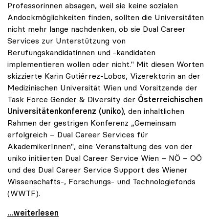
Professorinnen absagen, weil sie keine sozialen
Andockmöglichkeiten finden, sollten die Universitäten
nicht mehr lange nachdenken, ob sie Dual Career
Services zur Unterstützung von
Berufungskandidatinnen und -kandidaten
implementieren wollen oder nicht." Mit diesen Worten
skizzierte Karin Gutiérrez-Lobos, Vizerektorin an der
Medizinischen Universität Wien und Vorsitzende der
Task Force Gender & Diversity der
Österreichischen
Universitätenkonferenz (uniko)
, den inhaltlichen
Rahmen der gestrigen Konferenz „Gemeinsam
erfolgreich – Dual Career Services für
AkademikerInnen", eine Veranstaltung des von der
uniko initiierten Dual Career Service Wien – NÖ – OÖ
und des Dual Career Service Support des Wiener
Wissenschafts-, Forschungs- und Technologiefonds
(WWTF).
uniko forciert Dual Career Service für
...weiterlesen