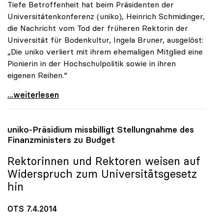
Tiefe Betroffenheit hat beim Präsidenten der
Universitätenkonferenz (uniko), Heinrich Schmidinger,
die Nachricht vom Tod der früheren Rektorin der
Universität für Bodenkultur, Ingela Bruner, ausgelöst:
„Die uniko verliert mit ihrem ehemaligen Mitglied eine
Pionierin in der Hochschulpolitik sowie in ihren
eigenen Reihen.“
Universitätenkonferenz trauert um Ingela Bruner
...weiterlesen
uniko
-Präsidium missbilligt Stellungnahme des
Finanzministers zu Budget
Rektorinnen und Rektoren weisen auf
Widerspruch zum Universitätsgesetz
hin
OTS 7.4.2014