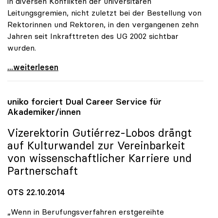
in diversen Konflikten der universitären
Leitungsgremien, nicht zuletzt bei der Bestellung von
Rektorinnen und Rektoren, in den vergangenen zehn
Jahren seit Inkrafttreten des UG 2002 sichtbar
wurden.
Schmidinger: Defizite in Kommunikation von
...weiterlesen
uniko
forciert Dual Career Service für
Akademiker/innen
Vizerektorin Gutiérrez-Lobos drängt
auf Kulturwandel zur Vereinbarkeit
von wissenschaftlicher Karriere und
Partnerschaft
OTS 22.10.2014
„Wenn in Berufungsverfahren erstgereihte