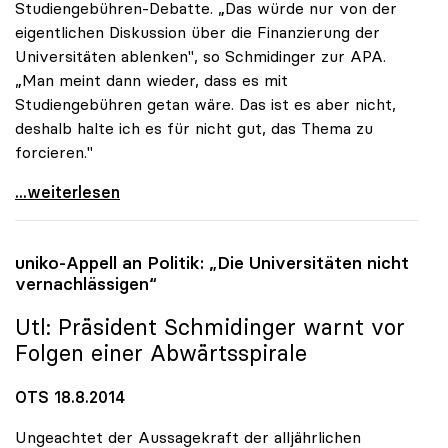
Studiengebühren-Debatte. „Das würde nur von der
eigentlichen Diskussion über die Finanzierung der
Universitäten ablenken", so Schmidinger zur APA.
„Man meint dann wieder, dass es mit
Studiengebühren getan wäre. Das ist es aber nicht,
deshalb halte ich es für nicht gut, das Thema zu
forcieren."
Rektoren-Chef: Gebühren-Diskussion lenkt von
...weiterlesen
uniko
-Appell an Politik: „Die Universitäten nicht
vernachlässigen“
Utl: Präsident Schmidinger warnt vor
Folgen einer Abwärtsspirale
OTS 18.8.2014
Ungeachtet der Aussagekraft der alljährlichen