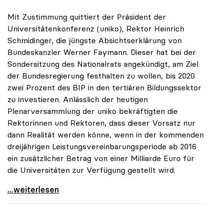
Mit Zustimmung quittiert der Präsident der
Universitätenkonferenz (uniko), Rektor Heinrich
Schmidinger, die jüngste Absichtserklärung von
Bundeskanzler Werner Faymann. Dieser hat bei der
Sondersitzung des Nationalrats angekündigt, am Ziel
der Bundesregierung festhalten zu wollen, bis 2020
zwei Prozent des BIP in den tertiären Bildungssektor
zu investieren. Anlässlich der heutigen
Plenarversammlung der uniko bekräftigten die
Rektorinnen und Rektoren, dass dieser Vorsatz nur
dann Realität werden könne, wenn in der kommenden
dreijährigen Leistungsvereinbarungsperiode ab 2016
ein zusätzlicher Betrag von einer Milliarde Euro für
die Universitäten zur Verfügung gestellt wird.
uniko zu Zwei-Prozent-BIP-Ziel: Nur mit
...weiterlesen