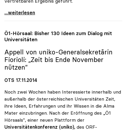
vertretbaren Ergebnis geführt.
UG-Novelle: uniko begrüsst konstruktive Haltung
...weiterlesen
Ö1-Hörsaal: Bisher 130 Ideen zum Dialog mit
Universitäten
Appell von
uniko
-Generalsekretärin
Fiorioli: „Zeit bis Ende November
nützen“
OTS 17.11.2014
Noch zwei Wochen haben Interessierte innerhalb und
außerhalb der österreichischen Universitäten Zeit,
ihre Ideen, Erfahrungen und ihr Wissen in die Alma
Mater einzubringen. Nach der Eröffnung des „Ö1
Hörsaals", einer neuen Plattform der
Universitätenkonferenz (uniko),
des ORF-