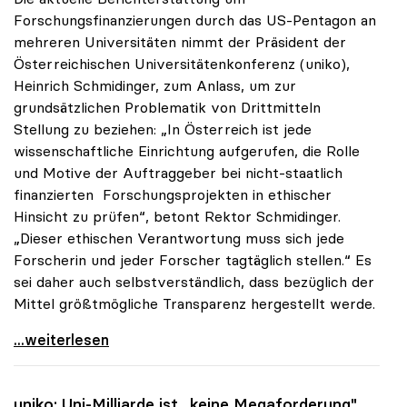
Forschungsfinanzierungen durch das US-Pentagon an
mehreren Universitäten nimmt der Präsident der
Österreichischen Universitätenkonferenz (uniko),
Heinrich Schmidinger, zum Anlass, um zur
grundsätzlichen Problematik von Drittmitteln
Stellung zu beziehen: „In Österreich ist jede
wissenschaftliche Einrichtung aufgerufen, die Rolle
und Motive der Auftraggeber bei nicht-staatlich
finanzierten Forschungsprojekten in ethischer
Hinsicht zu prüfen“, betont Rektor Schmidinger.
„Dieser ethischen Verantwortung muss sich jede
Forscherin und jeder Forscher tagtäglich stellen.“ Es
sei daher auch selbstverständlich, dass bezüglich der
Mittel größtmögliche Transparenz hergestellt werde.
uniko zu Drittmittelforschung: Ethischer Aspekt
...weiterlesen
uniko
: Uni-Milliarde ist „keine Megaforderung"