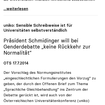
uniko-Appell an Politik: „Die Universitäten nicht
...weiterlesen
uniko
: Sensible Schreibweise ist für
Universitäten selbstverständlich
Präsident Schmidinger will bei
Genderdebatte „keine Rückkehr zur
Normalität“
OTS 17.7.2014
Der Vorschlag des Normungsinstitutes
„eingeschlechtlichen Formulierungen den Vorzug“ zu
geben, der durch den Offenen Brief zum Thema
„Sprachliche Gleichbehandlung“ ins Zentrum der
Debatte gerückt ist, wird auch von der
Österreichischen Universitätenkonferenz (uniko)