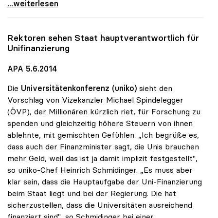
uniko: Uni-Milliarde ist „keine Megaforderung\"
...weiterlesen
Rektoren sehen Staat hauptverantwortlich für
Unifinanzierung
APA 5.6.2014
Die
Universitätenkonferenz (uniko)
sieht den
Vorschlag von Vizekanzler Michael Spindelegger
(ÖVP), der Millionären kürzlich riet, für Forschung zu
spenden und gleichzeitig höhere Steuern von ihnen
ablehnte, mit gemischten Gefühlen. „Ich begrüße es,
dass auch der Finanzminister sagt, die Unis brauchen
mehr Geld, weil das ist ja damit implizit festgestellt",
so uniko-Chef Heinrich Schmidinger. „Es muss aber
klar sein, dass die Hauptaufgabe der Uni-Finanzierung
beim Staat liegt und bei der Regierung. Die hat
sicherzustellen, dass die Universitäten ausreichend
finanziert sind", so Schmidinger bei einer