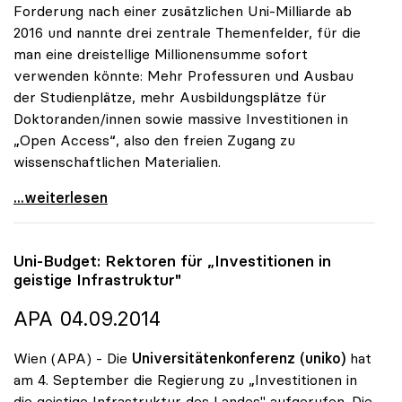
Forderung nach einer zusätzlichen Uni-Milliarde ab
2016 und nannte drei zentrale Themenfelder, für die
man eine dreistellige Millionensumme sofort
verwenden könnte: Mehr Professuren und Ausbau
der Studienplätze, mehr Ausbildungsplätze für
Doktoranden/innen sowie massive Investitionen in
„Open Access“, also den freien Zugang zu
wissenschaftlichen Materialien.
uniko will Investitionen in mehr Studienplätze,
...weiterlesen
Uni-Budget: Rektoren für „Investitionen in
geistige Infrastruktur"
APA 04.09.2014
Wien (APA) - Die
Universitätenkonferenz (uniko)
hat
am 4. September die Regierung zu „Investitionen in
die geistige Infrastruktur des Landes" aufgerufen. Die