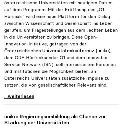
österreichische Universitäten mit heutigem Datum
auf dem Programm: Mit der Eröffnung des „Ö1
Hörsaals" wird eine neue Plattform für den Dialog
zwischen Wissenschaft und Gesellschaft ins Leben
gerufen, um Fragestellungen aus dem „echten Leben"
in die Universitäten zu bringen. Diese Open-
Innovation-Initiative, getragen von der
Österreichischen
Universitätenkonferenz (uniko),
dem ORF-Hörfunksender Ö1 und dem Innovation
Service Network (ISN), soll interessierten Personen
und Institutionen die Möglichkeit bieten, an
Österreichs Universitäten zusätzliche Impulse zu
setzen, die von gesellschaftlicher Relevanz sind.
uniko und ORF-Radio eröffnen „Ö1-Hörsaal\"
...weiterlesen
uniko
: Regierungsumbildung als Chance zur
Stärkung der Universitäten