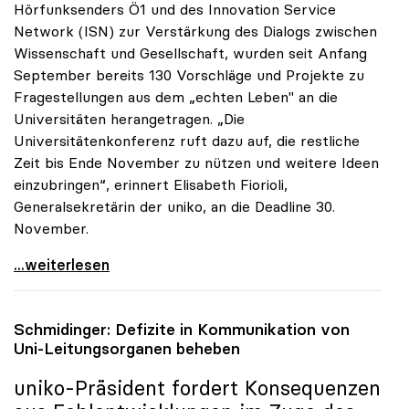
Hörfunksenders Ö1 und des Innovation Service
Network (ISN) zur Verstärkung des Dialogs zwischen
Wissenschaft und Gesellschaft, wurden seit Anfang
September bereits 130 Vorschläge und Projekte zu
Fragestellungen aus dem „echten Leben" an die
Universitäten herangetragen. „Die
Universitätenkonferenz ruft dazu auf, die restliche
Zeit bis Ende November zu nützen und weitere Ideen
einzubringen“, erinnert Elisabeth Fiorioli,
Generalsekretärin der uniko, an die Deadline 30.
November.
Ö1-Hörsaal: Bisher 130 Ideen zum Dialog mit
...weiterlesen
Schmidinger: Defizite in Kommunikation von
Uni-Leitungsorganen beheben
uniko
-Präsident fordert Konsequenzen