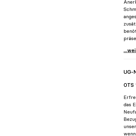
Anerk
Schmi
anges
zusät
benöt
präse
Schmi
...we
UG-N
OTS 1
Erfre
das E
Neufa
Bezug
unse
wenn 