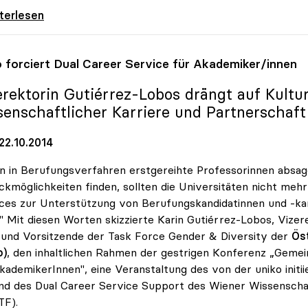
dinger: Defizite in Kommunikation von
iterlesen
o
forciert Dual Career Service für Akademiker/innen
erektorin Gutiérrez-Lobos drängt auf Kultu
senschaftlicher Karriere und Partnerschaft
22.10.2014
 in Berufungsverfahren erstgereihte Professorinnen absagen
kmöglichkeiten finden, sollten die Universitäten nicht meh
ces zur Unterstützung von Berufungskandidatinnen und -ka
." Mit diesen Worten skizzierte Karin Gutiérrez-Lobos, Vizer
und Vorsitzende der Task Force Gender & Diversity der
Öst
o)
, den inhaltlichen Rahmen der gestrigen Konferenz „Gemei
kademikerInnen", eine Veranstaltung des von der uniko init
d des Dual Career Service Support des Wiener Wissenscha
F).