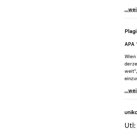
uniko
...we
Plag
APA 
Wien
derze
weit"
einzu
Plagi
...we
unik
Utl