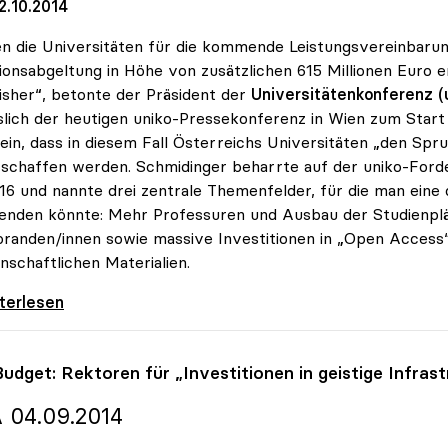
2.10.2014
en die Universitäten für die kommende Leistungsvereinbarung
tionsabgeltung in Höhe von zusätzlichen 615 Millionen Euro 
isher“, betonte der Präsident der
Universitätenkonferenz (u
slich der heutigen uniko-Pressekonferenz in Wien zum Start
sein, dass in diesem Fall Österreichs Universitäten „den S
 schaffen werden. Schmidinger beharrte auf der uniko-Forde
16 und nannte drei zentrale Themenfelder, für die man eine 
nden könnte: Mehr Professuren und Ausbau der Studienplä
randen/innen sowie massive Investitionen in „Open Access“
nschaftlichen Materialien.
 will Investitionen in mehr Studienplätze,
iterlesen
Budget: Rektoren für „Investitionen in geistige Infrast
 04.09.2014