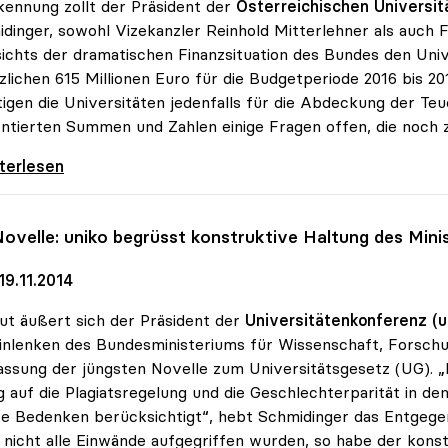
ennung zollt der Präsident der
Österreichischen Universit
dinger, sowohl Vizekanzler Reinhold Mitterlehner als auch F
ichts der dramatischen Finanzsituation des Bundes den Un
zlichen 615 Millionen Euro für die Budgetperiode 2016 bis 2
igen die Universitäten jedenfalls für die Abdeckung der Teue
ntierten Summen und Zahlen einige Fragen offen, die noch z
dinger zu Uni-Budget: Steigerung
iterlesen
ovelle:
uniko
begrüsst konstruktive Haltung des Mini
9.11.2014
ut äußert sich der Präsident der
Universitätenkonferenz (u
inlenken des Bundesministeriums für Wissenschaft, Forsc
ssung der jüngsten Novelle zum Universitätsgesetz (UG). „I
 auf die Plagiatsregelung und die Geschlechterparität in de
re Bedenken berücksichtigt“, hebt Schmidinger das Entg
nicht alle Einwände aufgegriffen wurden, so habe der ko