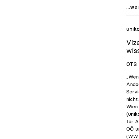
Schmi
...we
unik
Viz
wis
OTS 
„Wenn
Andoc
Servi
nicht
Wien 
(unik
für A
OÖ un
(WWT