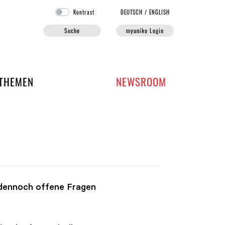
Kontrast
DE
UTSCH
/
EN
GLISH
Suche
myuniko Login
EN DER UNIKO
THEMEN
NEWSROOM
 dennoch offene Fragen