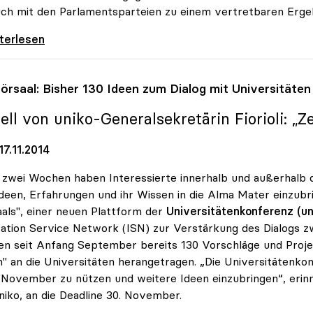
uch mit den Parlamentsparteien zu einem vertretbaren Ergeb
velle: uniko begrüsst konstruktive Haltung
iterlesen
örsaal: Bisher 130 Ideen zum Dialog mit Universitäten
ell von
uniko
-Generalsekretärin Fiorioli: „
7.11.2014
zwei Wochen haben Interessierte innerhalb und außerhalb de
Ideen, Erfahrungen und ihr Wissen in die Alma Mater einzub
als", einer neuen Plattform der
Universitätenkonferenz (un
ation Service Network (ISN) zur Verstärkung des Dialogs z
n seit Anfang September bereits 130 Vorschläge und Proje
" an die Universitäten herangetragen. „Die Universitätenkonf
November zu nützen und weitere Ideen einzubringen“, erinner
niko, an die Deadline 30. November.