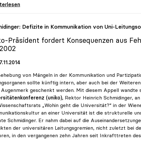
rsaal: Bisher 130 Ideen zum Dialog mit
iterlesen
idinger: Defizite in Kommunikation von Uni-Leitungs
ko
-Präsident fordert Konsequenzen aus Fe
2002
.11.2014
ehebung von Mängeln in der Kommunikation und Partizipati
ngsorganen sollte künftig intern, aber auch bei der Weitere
Augenmerk geschenkt werden. Mit diesem Appell wandte si
rsitätenkonferenz (uniko),
Rektor Heinrich Schmidinger, an
issenschaftsrats „Wohin geht die Universität?“ in der Wien
nikationskultur an einer Universität ist die strukturelle u
te Schmidinger. Er nahm dabei auf die Auseinandersetzunge
ikten der universitären Leitungsgremien, nicht zuletzt bei 
ren, in den vergangenen zehn Jahren seit Inkrafttreten de