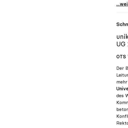
Ö1-Hö
...we
Schm
uni
UG 
OTS 7
Der B
Leitu
mehr 
Unive
des W
Kommu
beton
Konfl
Rekto