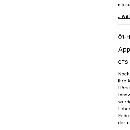
als a
UG-No
...we
Ö1-H
App
OTS 1
Noch 
ihre 
Hörsa
Innov
wurde
Leben
Ende 
der u