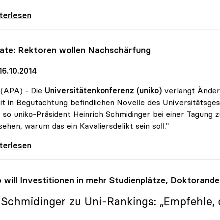
 forciert Dual Career Service für
iterlesen
iate: Rektoren wollen Nachschärfung
16.10.2014
 (APA) - Die
Universitätenkonferenz (uniko)
verlangt Änderu
it in Begutachtung befindlichen Novelle des Universitätsge
, so uniko-Präsident Heinrich Schmidinger bei einer Tagung z
sehen, warum das ein Kavaliersdelikt sein soll."
ate: Rektoren wollen Nachschärfung
iterlesen
o
will Investitionen in mehr Studienplätze, Doktoran
: Schmidinger zu Uni-Rankings: „Empfehle, d