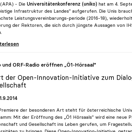
 (APA) - Die
Universitätenkonferenz (uniko)
hat am 4. Septe
eistige Infrastruktur des Landes" aufgerufen. Die Unis brau
ächste Leistungsvereinbarungs-periode (2016-18), wiederholt
rung der Rektoren, die sich durch jüngste Aussagen von IH
.
udget: Rektoren für „Investitionen in
iterlesen
o
und ORF-Radio eröffnen „Ö1-Hörsaal"
rt der Open-Innovation-Initiative zum Dial
ellschaft
1.9.2014
Premiere der besonderen Art steht für österreichische Un
amm: Mit der Eröffnung des „Ö1 Hörsaals" wird eine neue P
nschaft und Gesellschaft ins Leben gerufen, um Fragestell
rsitäten zu bringen. Diese Open-Innovation-Initiative, getr