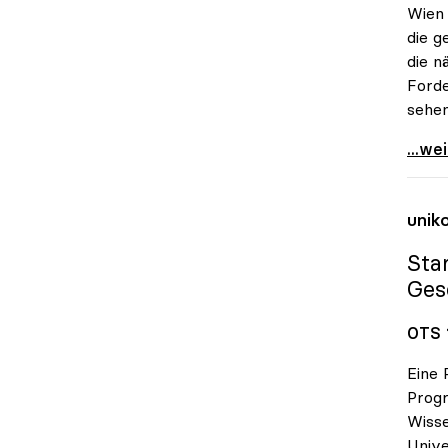
Wien
die g
die n
Forde
sehen
Uni-B
...we
unik
Sta
Ges
OTS 
Eine 
Progr
Wisse
Unive