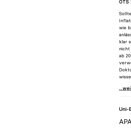
OTS 
Sollt
Infla
wie b
anläs
klar 
nicht
ab 20
verwe
Dokto
wisse
uniko
...we
Uni-
APA