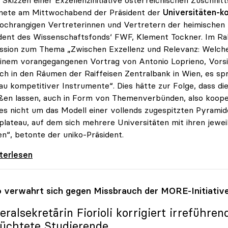
hnete am Mittwochabend der Präsident der
Universitäten-k
ochrangigen Vertreterinnen und Vertretern der heimischen
dent des Wissenschaftsfonds‘ FWF, Klement Tockner. Im Ra
ssion zum Thema „Zwischen Exzellenz und Relevanz: Welche 
inem vorangegangenen Vortrag von Antonio Loprieno, Vorsi
ch in den Räumen der Raiffeisen Zentralbank in Wien, es sp
u kompetitiver Instrumente“. Dies hätte zur Folge, dass di
ßen lassen, auch in Form von Themenverbünden, also koope
es nicht um das Modell einer vollends zugespitzten Pyrami
lateau, auf dem sich mehrere Universitäten mit ihren jew
n“, betonte der uniko-Präsident.
ch zu Exzellenz an Unis: „Hochplateau statt
iterlesen
o
verwahrt sich gegen Missbrauch der MORE-Initiativ
eralsekretärin Fiorioli korrigiert irreführe
lüchtete Studierende