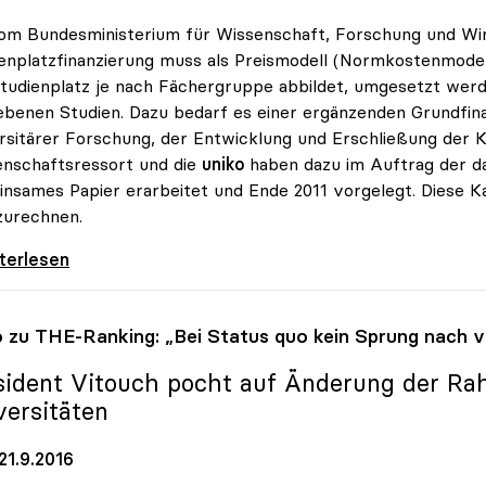
om Bundesministerium für Wissenschaft, Forschung und W
enplatzfinanzierung muss als Preismodell (Normkostenmodell
tudienplatz je nach Fächergruppe abbildet, umgesetzt werd
ebenen Studien. Dazu bedarf es einer ergänzenden Grundfin
rsitärer Forschung, der Entwicklung und Erschließung der K
nschaftsressort und die
uniko
haben dazu im Auftrag der d
nsames Papier erarbeitet und Ende 2011 vorgelegt. Diese Kal
zurechnen.
: Studienplatzfinanzierung muss zu besserer
iterlesen
o
zu THE-Ranking: „Bei Status quo kein Sprung nach v
sident Vitouch pocht auf Änderung der R
versitäten
21.9.2016