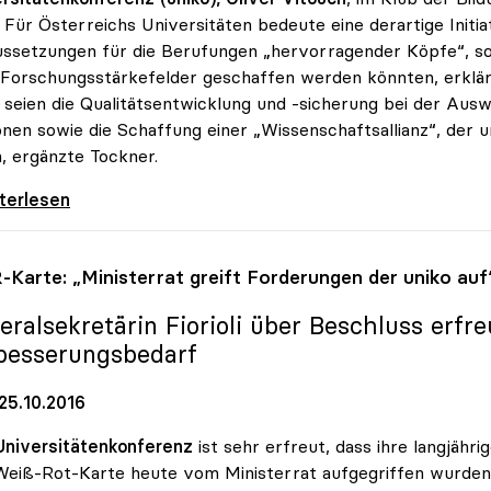
 Für Österreichs Universitäten bedeute eine derartige Init
ssetzungen für die Berufungen „hervorragender Köpfe“, s
Forschungsstärkefelder geschaffen werden könnten, erklä
 seien die Qualitätsentwicklung und -sicherung bei der Au
nen sowie die Schaffung einer „Wissenschaftsallianz“, der
n, ergänzte Tockner.
 und FWF forcieren Exzellenzprogramm für
iterlesen
Karte: „Ministerrat greift Forderungen der
uniko
auf
eralsekretärin Fiorioli über Beschluss erfre
besserungsbedarf
25.10.2016
Universitätenkonferenz
ist sehr erfreut, dass ihre langjäh
eiß-Rot-Karte heute vom Ministerrat aufgegriffen wurden.“