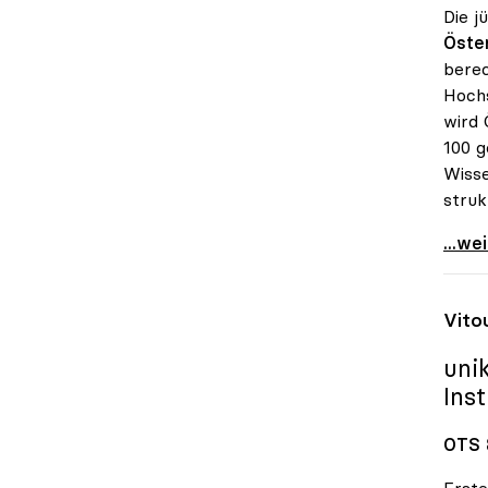
Die j
Öster
berec
Hochs
wird 
100 g
Wisse
struk
uniko
...we
Vito
uni
Ins
OTS 
Erste