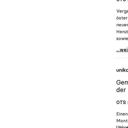
Verga
öster
neue
Henzi
sowie
Allia
...we
unik
Gem
der
OTS 
Einen
Mont
Unive