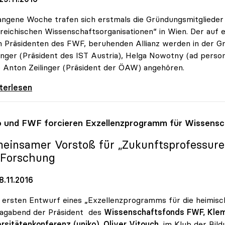
ngene Woche trafen sich erstmals die Gründungsmitglieder 
reichischen Wissenschaftsorganisationen“ in Wien. Der auf e
n Präsidenten des FWF, beruhenden Allianz werden in der
nger (Präsident des IST Austria), Helga Nowotny (ad pers
 Anton Zeilinger (Präsident der ÖAW) angehören.
nz der Österreich.
iterlesen
o
und FWF forcieren Exzellenzprogramm für Wissensc
einsamer Vorstoß für „Zukunftsprofessuren
 Forschung
8.11.2016
 ersten Entwurf eines „Exzellenzprogramms für die heimis
agabend der Präsident des
Wissenschaftsfonds FWF, Kle
rsitätenkonferenz (uniko), Oliver Vitouch
, im Klub der Bil