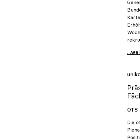
Gener
Bunde
Karte
Erhöh
Woche
rekru
RWR-K
...we
unik
Prä
Fäc
OTS 1
Die ö
Plen
Posit