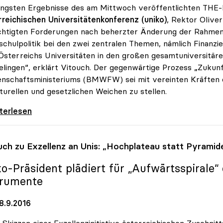
üngsten Ergebnisse des am Mittwoch veröffentlichten THE-R
reichischen Universitätenkonferenz (uniko)
, Rektor OIiver
htigten Forderungen nach beherzter Änderung der Rahmenb
chulpolitik bei den zwei zentralen Themen, nämlich Finanzi
Österreichs Universitäten in den großen gesamtuniversitär
elingen“, erklärt Vitouch. Der gegenwärtige Prozess „Zukun
nschaftsministeriums (BMWFW) sei mit vereinten Kräften da
turellen und gesetzlichen Weichen zu stellen.
 zu THE-Ranking: „Bei Status quo kein Sprung
iterlesen
uch zu Exzellenz an Unis: „Hochplateau statt Pyramid
ko
-Präsident plädiert für „Aufwärtsspirale
trumente
8.9.2016
 Skizzen einer Exzellenzinitiative österreichischen Zuschnit