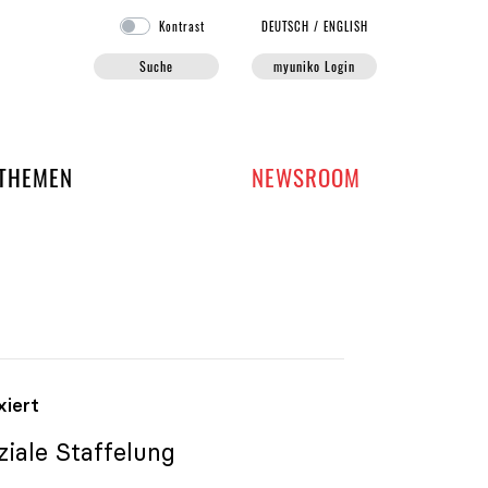
Kontrast
DE
UTSCH
/
EN
GLISH
Suche
myuniko Login
EN DER UNIKO
THEMEN
NEWSROOM
xiert
iale Staffelung