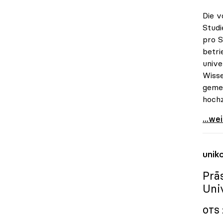
Die v
Studi
pro S
betri
unive
Wisse
gemei
hoch
uniko
...we
unik
Prä
Uni
OTS 