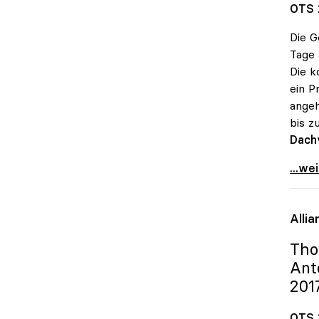
OTS 
Die G
Tage 
Die k
ein P
angeh
bis z
Dach
Unive
...we
Alli
Tho
Ant
201
OTS 