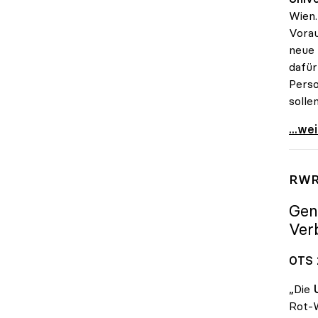
Wien.
Vorau
neue 
dafür
Perso
solle
uniko
...we
RWR-
Gen
Ver
OTS 
„Die
Rot-W