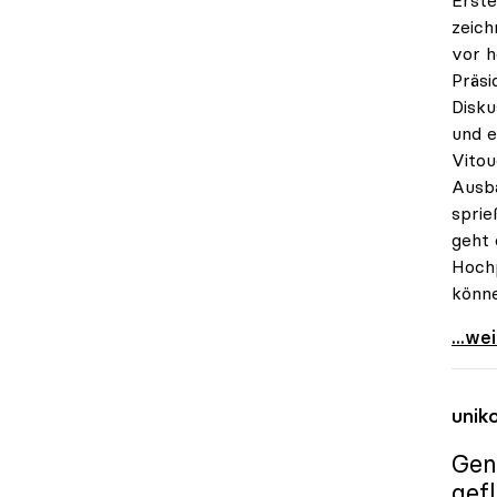
zeic
vor h
Präsi
Disku
und e
Vitou
Ausba
sprie
geht 
Hochp
könne
Vitou
...we
unik
Gen
gef