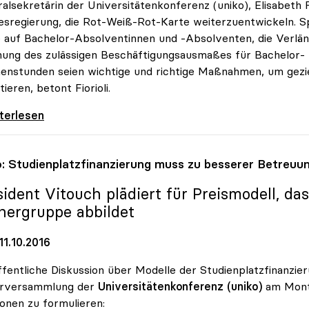
alsekretärin der Universitätenkonferenz (uniko), Elisabeth F
sregierung, die Rot-Weiß-Rot-Karte weiterzuentwickeln. S
 auf Bachelor-Absolventinnen und -Absolventen, die Verlä
ung des zulässigen Beschäftigungsausmaßes für Bachelor- 
nstunden seien wichtige und richtige Maßnahmen, um geziel
tieren, betont Fiorioli.
arte: „Ministerrat greift Forderungen der
iterlesen
o
: Studienplatzfinanzierung muss zu besserer Betreuu
sident Vitouch plädiert für Preismodell, da
hergruppe abbildet
1.10.2016
ffentliche Diskussion über Modelle der Studienplatzfinanz
arversammlung der
Universitätenkonferenz (uniko)
am Monta
ionen zu formulieren: