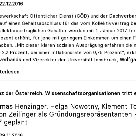
22.12.2016
ewerkschaft Öffentlicher Dienst (GÖD) und der
Dachverba
auf einen Gehaltsabschluss für das vom Kollektivvertrag be
ollektivvertraglichen Gehälter werden mit 1. Jänner 2017 f
rozent erhöht, für jene mit geringem Einkommen um einen F
oben. „Mit dieser klaren sozialen Ausprägung erfahren die
u 2,2 Prozent, bei einer Inflationsrate von 0,75 Prozent“, er
verbands
und Vizerektor der Universität Innsbruck,
Wolfga
rsitäten: Gehaltsabschluss 2017 mit
iterlesen
anz der Österreich. Wissenschaftsorganisationen trit
mas Henzinger, Helga Nowotny, Klement To
on Zeilinger als Gründungsrepräsentanten 
7 geplant
29.11.2016