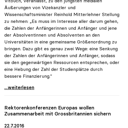
Vitouch, veranlasst, zu den jüngsten medialen
Äußerungen von Vizekanzler und
Wissenschaftsminister Reinhold Mitterlehner Stellung
zu nehmen: „Es muss im Interesse aller darum gehen,
die Zahlen der Anfängerinnen und Anfänger und jene
der Absolventinnen und Absolventen an den
Universitäten in eine gemeinsame Größenordnung zu
bringen. Dazu gibt es genau zwei Wege: eine Senkung
der Zahlen der Anfängerinnen und Anfänger, sodass
sie den gegenwärtigen Ressourcen entsprechen, oder
eine Hebung der Zahl der Studienplätze durch
bessere Finanzierung."
uniko: Entweder Anfängerzahlen senken oder mehr
...weiterlesen
Rektorenkonferenzen Europas wollen
Zusammenarbeit mit Grossbritannien sichern
22.7.2016