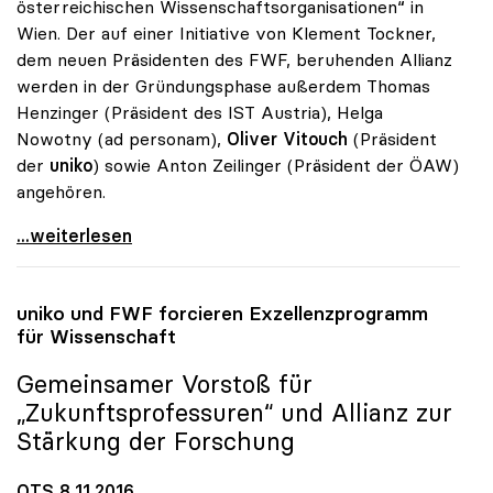
österreichischen Wissenschaftsorganisationen“ in
Wien. Der auf einer Initiative von Klement Tockner,
dem neuen Präsidenten des FWF, beruhenden Allianz
werden in der Gründungsphase außerdem Thomas
Henzinger (Präsident des IST Austria), Helga
Nowotny (ad personam),
Oliver Vitouch
(Präsident
der
uniko
) sowie Anton Zeilinger (Präsident der ÖAW)
angehören.
Allianz der Österreich.
...weiterlesen
uniko
und FWF forcieren Exzellenzprogramm
für Wissenschaft
Gemeinsamer Vorstoß für
„Zukunftsprofessuren“ und Allianz zur
Stärkung der Forschung
OTS 8.11.2016