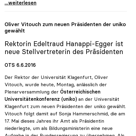
Uni-Budget: uniko will „endlich Taten sehen\"
...weiterlesen
Oliver Vitouch zum neuen Präsidenten der
uniko
gewählt
Rektorin Edeltraud Hanappi-Egger ist
neue Stellvertreterin des Präsidenten
OTS 6.6.2016
Der Rektor der Universität Klagenfurt, Oliver
Vitouch, wurde heute, Montag, anlässlich der
Plenarversammlung der
Österreichischen
Universitätenkonferenz (uniko)
an der Universität
Klagenfurt zum neuen Präsidenten der uniko gewählt.
Vitouch folgt damit auf Sonja Hammerschmid, die am
17. Mai dieses Jahres ihr Amt als Präsidentin
niederlegte, um als Bildungsministerin eine neue
Aufgabe in der Bundesregierung zu übernehmen. Als