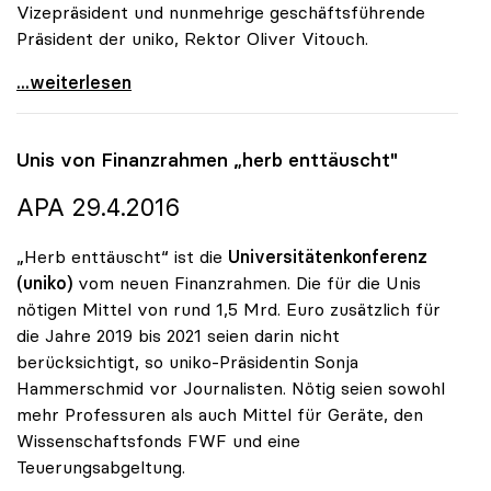
Vizepräsident und nunmehrige geschäftsführende
Präsident der uniko, Rektor Oliver Vitouch.
uniko gratuliert Sonja Hammerschmid zur Bestellung
...weiterlesen
Unis von Finanzrahmen „herb enttäuscht"
APA 29.4.2016
„Herb enttäuscht“ ist die
Universitätenkonferenz
(uniko)
vom neuen Finanzrahmen. Die für die Unis
nötigen Mittel von rund 1,5 Mrd. Euro zusätzlich für
die Jahre 2019 bis 2021 seien darin nicht
berücksichtigt, so uniko-Präsidentin Sonja
Hammerschmid vor Journalisten. Nötig seien sowohl
mehr Professuren als auch Mittel für Geräte, den
Wissenschaftsfonds FWF und eine
Teuerungsabgeltung.