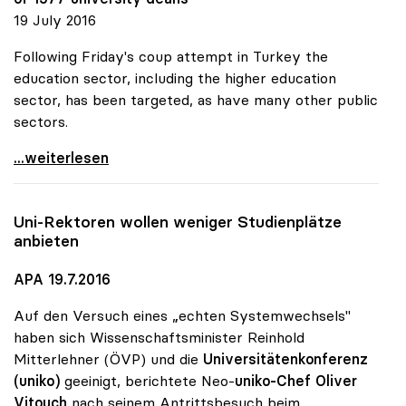
19 July 2016
Following Friday's coup attempt in Turkey the
education sector, including the higher education
sector, has been targeted, as have many other public
sectors.
uniko verurteilt Entlassungen an türkischen
...weiterlesen
Uni-Rektoren wollen weniger Studienplätze
anbieten
APA 19.7.2016
Auf den Versuch eines „echten Systemwechsels"
haben sich Wissenschaftsminister Reinhold
Mitterlehner (ÖVP) und die
Universitätenkonferenz
(uniko)
geeinigt, berichtete Neo-
uniko-Chef Oliver
Vitouch
nach seinem Antrittsbesuch beim