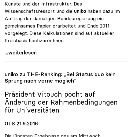
Künste und der Infrastruktur. Das
Wissenschaftsressort und die
uniko
haben dazu im
Auftrag der damaligen Bundesregierung ein
gemeinsames Papier erarbeitet und Ende 2011
vorgelegt. Diese Kalkulationen sind auf aktueller
Preisbasis hochzurechnen.
uniko: Studienplatzfinanzierung muss zu besserer
...weiterlesen
uniko
zu THE-Ranking: „Bei Status quo kein
Sprung nach vorne möglich“
Präsident Vitouch pocht auf
Änderung der Rahmenbedingungen
für Universitäten
OTS 21.9.2016
Die jüngsten Ergebnisse des am Mittwoch