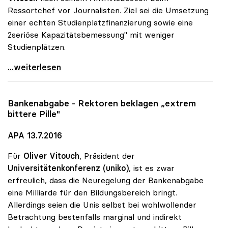
Ressortchef vor Journalisten. Ziel sei die Umsetzung
einer echten Studienplatzfinanzierung sowie eine
2seriöse Kapazitätsbemessung" mit weniger
Studienplätzen.
Uni-Rektoren wollen weniger Studienplätze anbieten
...weiterlesen
Bankenabgabe - Rektoren beklagen „extrem
bittere Pille"
APA 13.7.2016
Für
Oliver Vitouch
, Präsident der
Universitätenkonferenz (uniko)
, ist es zwar
erfreulich, dass die Neuregelung der Bankenabgabe
eine Milliarde für den Bildungsbereich bringt.
Allerdings seien die Unis selbst bei wohlwollender
Betrachtung bestenfalls marginal und indirekt