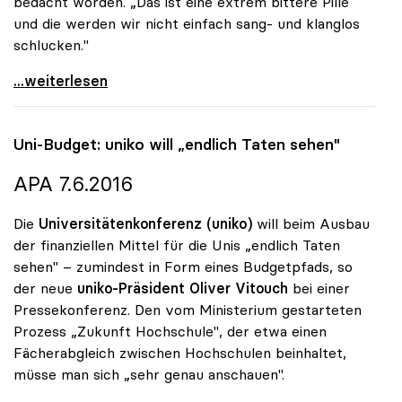
bedacht worden. „Das ist eine extrem bittere Pille
und die werden wir nicht einfach sang- und klanglos
schlucken."
Bankenabgabe - Rektoren beklagen „extrem bittere
...weiterlesen
Uni-Budget:
uniko
will „endlich Taten sehen"
APA 7.6.2016
Die
Universitätenkonferenz (uniko)
will beim Ausbau
der finanziellen Mittel für die Unis „endlich Taten
sehen" – zumindest in Form eines Budgetpfads, so
der neue
uniko
-Präsident Oliver Vitouch
bei einer
Pressekonferenz. Den vom Ministerium gestarteten
Prozess „Zukunft Hochschule", der etwa einen
Fächerabgleich zwischen Hochschulen beinhaltet,
müsse man sich „sehr genau anschauen".