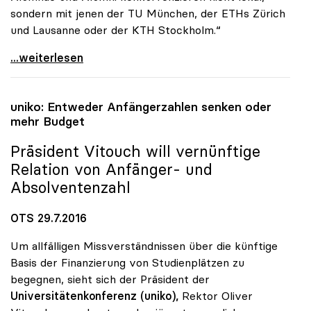
sondern mit jenen der TU München, der ETHs Zürich
und Lausanne oder der KTH Stockholm.“
uniko: Ende des politischen Dornröschenschlafs
...weiterlesen
uniko
: Entweder Anfängerzahlen senken oder
mehr Budget
Präsident Vitouch will vernünftige
Relation von Anfänger- und
Absolventenzahl
OTS 29.7.2016
Um allfälligen Missverständnissen über die künftige
Basis der Finanzierung von Studienplätzen zu
begegnen, sieht sich der Präsident der
Universitätenkonferenz (uniko),
Rektor Oliver