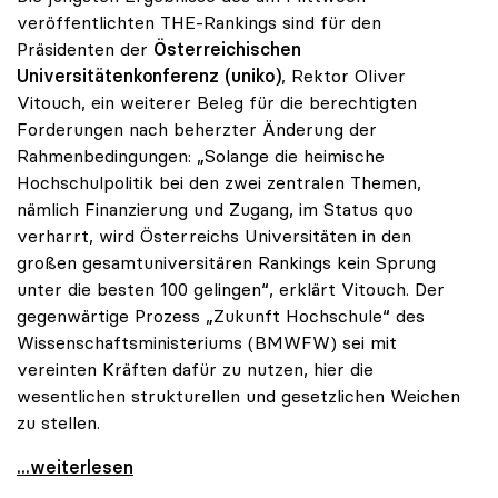
veröffentlichten THE-Rankings sind für den
Präsidenten der
Österreichischen
Universitätenkonferenz (uniko)
, Rektor OIiver
Vitouch, ein weiterer Beleg für die berechtigten
Forderungen nach beherzter Änderung der
Rahmenbedingungen: „Solange die heimische
Hochschulpolitik bei den zwei zentralen Themen,
nämlich Finanzierung und Zugang, im Status quo
verharrt, wird Österreichs Universitäten in den
großen gesamtuniversitären Rankings kein Sprung
unter die besten 100 gelingen“, erklärt Vitouch. Der
gegenwärtige Prozess „Zukunft Hochschule“ des
Wissenschaftsministeriums (BMWFW) sei mit
vereinten Kräften dafür zu nutzen, hier die
wesentlichen strukturellen und gesetzlichen Weichen
zu stellen.
uniko zu THE-Ranking: „Bei Status quo kein Sprung
...weiterlesen