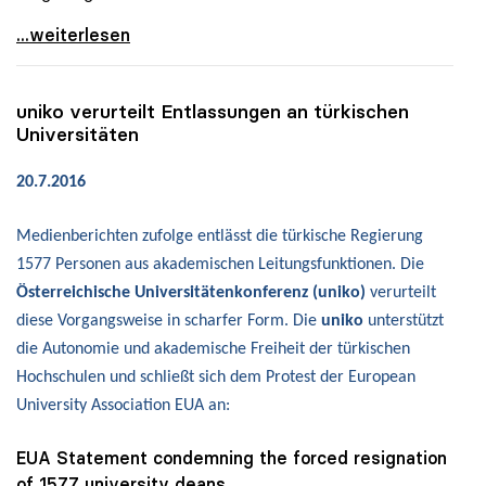
uniko: „Flächendeckende Säuberung an türkischen
...weiterlesen
uniko
verurteilt Entlassungen an türkischen
Universitäten
20.7.2016
Medienberichten zufolge entlässt die türkische Regierung
1577 Personen aus akademischen Leitungsfunktionen. Die
Österreichische Universitätenkonferenz (uniko)
verurteilt
diese Vorgangsweise in scharfer Form. Die
uniko
unterstützt
die Autonomie und akademische Freiheit der türkischen
Hochschulen und schließt sich dem Protest der European
University Association EUA an:
EUA Statement condemning the forced resignation
of 1577 university deans