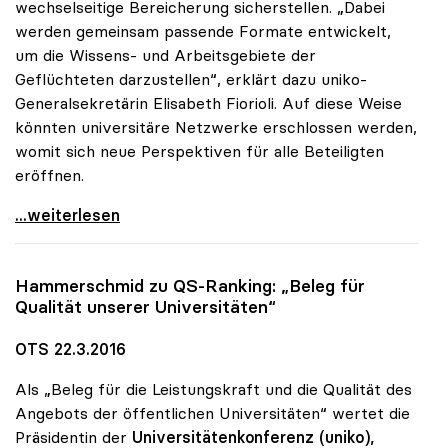
wechselseitige Bereicherung sicherstellen. „Dabei
werden gemeinsam passende Formate entwickelt,
um die Wissens- und Arbeitsgebiete der
Geflüchteten darzustellen“, erklärt dazu uniko-
Generalsekretärin Elisabeth Fiorioli. Auf diese Weise
könnten universitäre Netzwerke erschlossen werden,
womit sich neue Perspektiven für alle Beteiligten
eröffnen.
MORE perspectives: Zusätzliches uniko-Angebot für
...weiterlesen
Hammerschmid zu QS-Ranking: „Beleg für
Qualität unserer Universitäten“
OTS 22.3.2016
Als „Beleg für die Leistungskraft und die Qualität des
Angebots der öffentlichen Universitäten“ wertet die
Präsidentin der
Universitätenkonferenz (uniko),