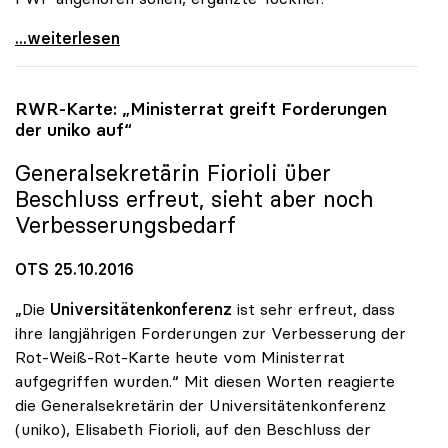
uniko und FWF forcieren Exzellenzprogramm für
...weiterlesen
RWR-Karte: „Ministerrat greift Forderungen
der
uniko
auf“
Generalsekretärin Fiorioli über
Beschluss erfreut, sieht aber noch
Verbesserungsbedarf
OTS 25.10.2016
„Die
Universitätenkonferenz
ist sehr erfreut, dass
ihre langjährigen Forderungen zur Verbesserung der
Rot-Weiß-Rot-Karte heute vom Ministerrat
aufgegriffen wurden.“ Mit diesen Worten reagierte
die Generalsekretärin der Universitätenkonferenz
(uniko), Elisabeth Fiorioli, auf den Beschluss der