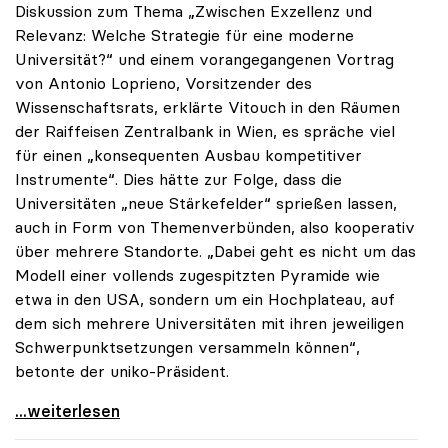
Diskussion zum Thema „Zwischen Exzellenz und
Relevanz: Welche Strategie für eine moderne
Universität?“ und einem vorangegangenen Vortrag
von Antonio Loprieno, Vorsitzender des
Wissenschaftsrats, erklärte Vitouch in den Räumen
der Raiffeisen Zentralbank in Wien, es spräche viel
für einen „konsequenten Ausbau kompetitiver
Instrumente“. Dies hätte zur Folge, dass die
Universitäten „neue Stärkefelder“ sprießen lassen,
auch in Form von Themenverbünden, also kooperativ
über mehrere Standorte. „Dabei geht es nicht um das
Modell einer vollends zugespitzten Pyramide wie
etwa in den USA, sondern um ein Hochplateau, auf
dem sich mehrere Universitäten mit ihren jeweiligen
Schwerpunktsetzungen versammeln können“,
betonte der uniko-Präsident.
Vitouch zu Exzellenz an Unis: „Hochplateau statt
...weiterlesen