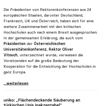
Die Präsidenten von Rektorenkonferenzen aus 24
europäischen Staaten, darunter Deutschland,
Frankreich, UK und Österreich, haben sich für eine
weitere Zusammenarbeit mit den britischen
Hochschulen auch nach einem Brexit ausgesprochen.
In der gemeinsamen Erklärung, die auch vom
Präsidenten
der
Österreichischen
Universitätenkonferenz
,
Rektor Oliver
Vitouch
, unterzeichnet wurde, verweisen die
Vorsitzenden auf die große Bedeutung der
Kooperation für die Entwicklung der Hochschulen in
ganz Europa.
Rektorenkonferenzen Europas wollen Zusammenarbeit
...weiterlesen
uniko
: „Flächendeckende Säuberung an
türkischen Unis inakzeptabel“