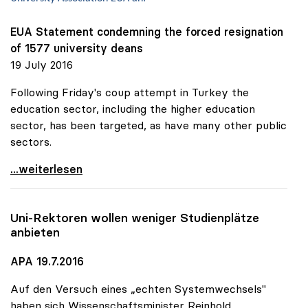
EUA Statement condemning the forced resignation
of 1577 university deans
19 July 2016
Following Friday's coup attempt in Turkey the
education sector, including the higher education
sector, has been targeted, as have many other public
sectors.
uniko verurteilt Entlassungen an türkischen
...weiterlesen
Uni-Rektoren wollen weniger Studienplätze
anbieten
APA 19.7.2016
Auf den Versuch eines „echten Systemwechsels"
haben sich Wissenschaftsminister Reinhold