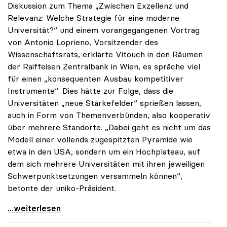
Diskussion zum Thema „Zwischen Exzellenz und
Relevanz: Welche Strategie für eine moderne
Universität?“ und einem vorangegangenen Vortrag
von Antonio Loprieno, Vorsitzender des
Wissenschaftsrats, erklärte Vitouch in den Räumen
der Raiffeisen Zentralbank in Wien, es spräche viel
für einen „konsequenten Ausbau kompetitiver
Instrumente“. Dies hätte zur Folge, dass die
Universitäten „neue Stärkefelder“ sprießen lassen,
auch in Form von Themenverbünden, also kooperativ
über mehrere Standorte. „Dabei geht es nicht um das
Modell einer vollends zugespitzten Pyramide wie
etwa in den USA, sondern um ein Hochplateau, auf
dem sich mehrere Universitäten mit ihren jeweiligen
Schwerpunktsetzungen versammeln können“,
betonte der uniko-Präsident.
Vitouch zu Exzellenz an Unis: „Hochplateau statt
...weiterlesen