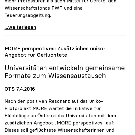
mehr Professuren als auch Mittel für Geräte, den
Wissenschaftsfonds FWF und eine
Teuerungsabgeltung.
Unis von Finanzrahmen „herb enttäuscht\"
...weiterlesen
MORE perspectives: Zusätzliches
uniko
-
Angebot für Geflüchtete
Universitäten entwickeln gemeinsame
Formate zum Wissensaustausch
OTS 7.4.2016
Nach der positiven Resonanz auf das uniko-
Pilotprojekt MORE wartet die Initiative für
Flüchtlinge an Österreichs Universitäten mit dem
zusätzlichen Angebot „MORE perspectives“ auf:
Dieses soll geflüchtete Wissenschafterinnen und