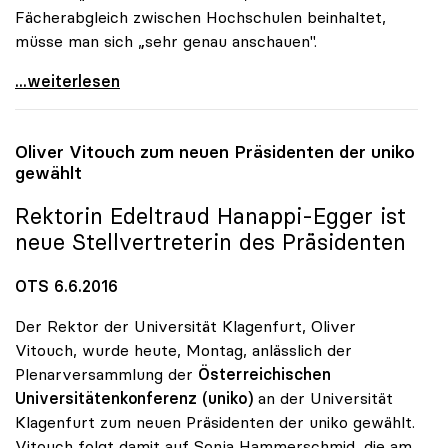
Fächerabgleich zwischen Hochschulen beinhaltet,
müsse man sich „sehr genau anschauen".
Uni-Budget: uniko will „endlich Taten sehen\"
...weiterlesen
Oliver Vitouch zum neuen Präsidenten der
uniko
gewählt
Rektorin Edeltraud Hanappi-Egger ist
neue Stellvertreterin des Präsidenten
OTS 6.6.2016
Der Rektor der Universität Klagenfurt, Oliver
Vitouch, wurde heute, Montag, anlässlich der
Plenarversammlung der
Österreichischen
Universitätenkonferenz (uniko)
an der Universität
Klagenfurt zum neuen Präsidenten der uniko gewählt.
Vitouch folgt damit auf Sonja Hammerschmid, die am