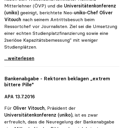
Mitterlehner (ÖVP) und die
Universitätenkonferenz
(uniko)
geeinigt, berichtete Neo-
uniko-Chef Oliver
Vitouch
nach seinem Antrittsbesuch beim
Ressortchef vor Journalisten. Ziel sei die Umsetzung
einer echten Studienplatzfinanzierung sowie eine
2seriöse Kapazitätsbemessung" mit weniger
Studienplätzen.
Uni-Rektoren wollen weniger Studienplätze anbieten
...weiterlesen
Bankenabgabe - Rektoren beklagen „extrem
bittere Pille"
APA 13.7.2016
Für
Oliver Vitouch
, Präsident der
Universitätenkonferenz (uniko)
, ist es zwar
erfreulich, dass die Neuregelung der Bankenabgabe