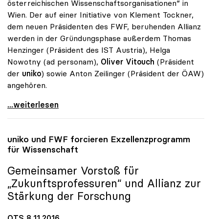
österreichischen Wissenschaftsorganisationen“ in
Wien. Der auf einer Initiative von Klement Tockner,
dem neuen Präsidenten des FWF, beruhenden Allianz
werden in der Gründungsphase außerdem Thomas
Henzinger (Präsident des IST Austria), Helga
Nowotny (ad personam),
Oliver Vitouch
(Präsident
der
uniko
) sowie Anton Zeilinger (Präsident der ÖAW)
angehören.
Allianz der Österreich.
...weiterlesen
uniko
und FWF forcieren Exzellenzprogramm
für Wissenschaft
Gemeinsamer Vorstoß für
„Zukunftsprofessuren“ und Allianz zur
Stärkung der Forschung
OTS 8.11.2016