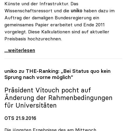
Künste und der Infrastruktur. Das
Wissenschaftsressort und die
uniko
haben dazu im
Auftrag der damaligen Bundesregierung ein
gemeinsames Papier erarbeitet und Ende 2011
vorgelegt. Diese Kalkulationen sind auf aktueller
Preisbasis hochzurechnen.
uniko: Studienplatzfinanzierung muss zu besserer
...weiterlesen
uniko
zu THE-Ranking: „Bei Status quo kein
Sprung nach vorne möglich“
Präsident Vitouch pocht auf
Änderung der Rahmenbedingungen
für Universitäten
OTS 21.9.2016
Die jüngsten Ergebnisse des am Mittwoch