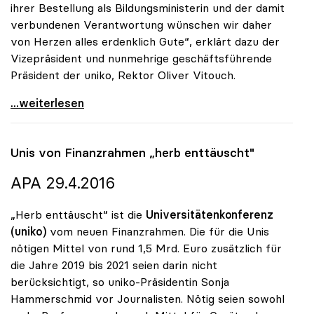
ihrer Bestellung als Bildungsministerin und der damit
verbundenen Verantwortung wünschen wir daher
von Herzen alles erdenklich Gute“, erklärt dazu der
Vizepräsident und nunmehrige geschäftsführende
Präsident der uniko, Rektor Oliver Vitouch.
uniko gratuliert Sonja Hammerschmid zur Bestellung
...weiterlesen
Unis von Finanzrahmen „herb enttäuscht"
APA 29.4.2016
„Herb enttäuscht“ ist die
Universitätenkonferenz
(uniko)
vom neuen Finanzrahmen. Die für die Unis
nötigen Mittel von rund 1,5 Mrd. Euro zusätzlich für
die Jahre 2019 bis 2021 seien darin nicht
berücksichtigt, so uniko-Präsidentin Sonja
Hammerschmid vor Journalisten. Nötig seien sowohl