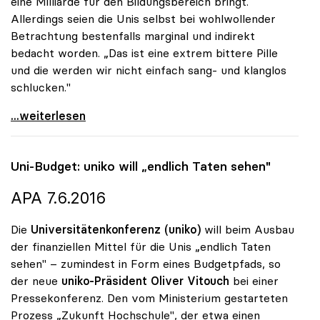
eine Milliarde für den Bildungsbereich bringt.
Allerdings seien die Unis selbst bei wohlwollender
Betrachtung bestenfalls marginal und indirekt
bedacht worden. „Das ist eine extrem bittere Pille
und die werden wir nicht einfach sang- und klanglos
schlucken."
Bankenabgabe - Rektoren beklagen „extrem bittere
...weiterlesen
Uni-Budget:
uniko
will „endlich Taten sehen"
APA 7.6.2016
Die
Universitätenkonferenz (uniko)
will beim Ausbau
der finanziellen Mittel für die Unis „endlich Taten
sehen" – zumindest in Form eines Budgetpfads, so
der neue
uniko
-Präsident Oliver Vitouch
bei einer
Pressekonferenz. Den vom Ministerium gestarteten
Prozess „Zukunft Hochschule", der etwa einen