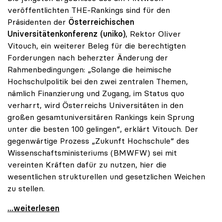
veröffentlichten THE-Rankings sind für den
Präsidenten der
Österreichischen
Universitätenkonferenz (uniko)
, Rektor OIiver
Vitouch, ein weiterer Beleg für die berechtigten
Forderungen nach beherzter Änderung der
Rahmenbedingungen: „Solange die heimische
Hochschulpolitik bei den zwei zentralen Themen,
nämlich Finanzierung und Zugang, im Status quo
verharrt, wird Österreichs Universitäten in den
großen gesamtuniversitären Rankings kein Sprung
unter die besten 100 gelingen“, erklärt Vitouch. Der
gegenwärtige Prozess „Zukunft Hochschule“ des
Wissenschaftsministeriums (BMWFW) sei mit
vereinten Kräften dafür zu nutzen, hier die
wesentlichen strukturellen und gesetzlichen Weichen
zu stellen.
uniko zu THE-Ranking: „Bei Status quo kein Sprung
...weiterlesen