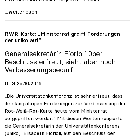
uniko und FWF forcieren Exzellenzprogramm für
...weiterlesen
RWR-Karte: „Ministerrat greift Forderungen
der
uniko
auf“
Generalsekretärin Fiorioli über
Beschluss erfreut, sieht aber noch
Verbesserungsbedarf
OTS 25.10.2016
„Die
Universitätenkonferenz
ist sehr erfreut, dass
ihre langjährigen Forderungen zur Verbesserung der
Rot-Weiß-Rot-Karte heute vom Ministerrat
aufgegriffen wurden.“ Mit diesen Worten reagierte
die Generalsekretärin der Universitätenkonferenz
(uniko), Elisabeth Fiorioli, auf den Beschluss der