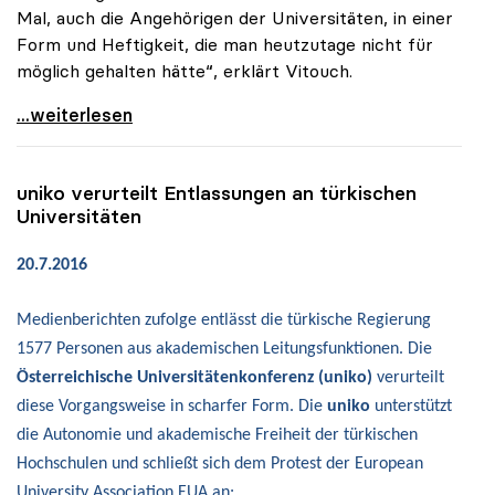
Mal, auch die Angehörigen der Universitäten, in einer
Form und Heftigkeit, die man heutzutage nicht für
möglich gehalten hätte“, erklärt Vitouch.
uniko: „Flächendeckende Säuberung an türkischen
...weiterlesen
uniko
verurteilt Entlassungen an türkischen
Universitäten
20.7.2016
Medienberichten zufolge entlässt die türkische Regierung
1577 Personen aus akademischen Leitungsfunktionen. Die
Österreichische Universitätenkonferenz (uniko)
verurteilt
diese Vorgangsweise in scharfer Form. Die
uniko
unterstützt
die Autonomie und akademische Freiheit der türkischen
Hochschulen und schließt sich dem Protest der European
University Association EUA an: