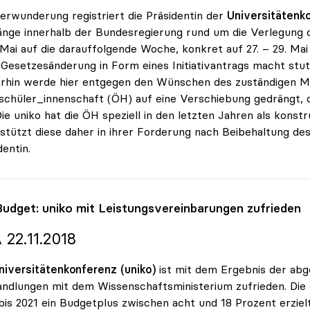
erwunderung registriert die Präsidentin der
Universitätenko
nge innerhalb der Bundesregierung rund um die Verlegung 
 Mai auf die darauffolgende Woche, konkret auf 27. – 29. M
 Gesetzesänderung in Form eines Initiativantrags macht stutzi
hin werde hier entgegen den Wünschen des zuständigen Mi
chüler_innenschaft (ÖH) auf eine Verschiebung gedrängt, d
„Die uniko hat die ÖH speziell in den letzten Jahren als kons
stützt diese daher in ihrer Forderung nach Beibehaltung des
dentin.
Budget:
uniko
mit Leistungsvereinbarungen zufrieden
 22.11.2018
niversitätenkonferenz (uniko)
ist mit dem Ergebnis der ab
ndlungen mit dem Wissenschaftsministerium zufrieden. Die 
bis 2021 ein Budgetplus zwischen acht und 18 Prozent erziel