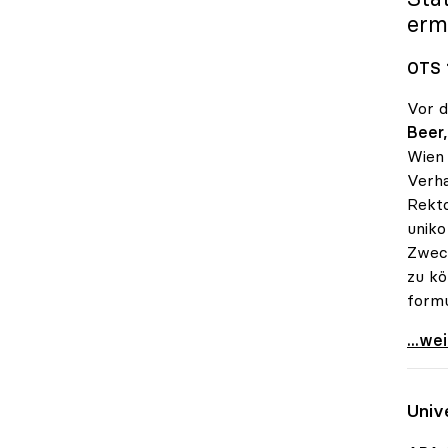
erm
OTS 
Vor d
Beer,
Wien 
Verha
Rekto
uniko
Zweck
zu kö
formu
Brexi
...we
Univ