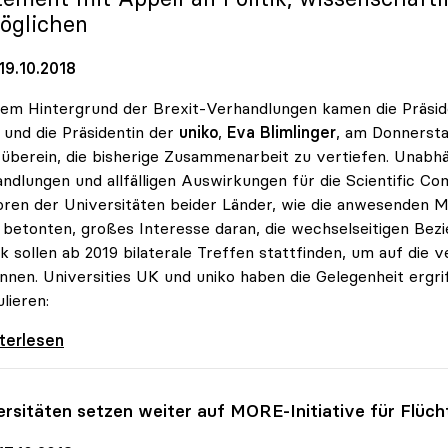
öglichen
19.10.2018
em Hintergrund der Brexit-Verhandlungen kamen die Präsi
und die Präsidentin der
uniko
,
Eva Blimlinger
, am Donnersta
überein, die bisherige Zusammenarbeit zu vertiefen. Unabh
ndlungen und allfälligen Auswirkungen für die Scientific C
ren der Universitäten beider Länder, wie die anwesenden M
 betonten, großes Interesse daran, die wechselseitigen Bez
 sollen ab 2019 bilaterale Treffen stattfinden, um auf die 
nnen. Universities UK und uniko haben die Gelegenheit erg
lieren:
t: Universities UK und uniko wollen
iterlesen
ersitäten setzen weiter auf MORE-Initiative für Flüch