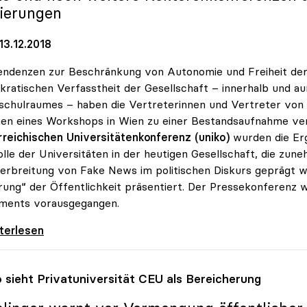
ierungen
13.12.2018
endenzen zur Beschränkung von Autonomie und Freiheit de
ratischen Verfasstheit der Gesellschaft – innerhalb und a
chulraumes – haben die Vertreterinnen und Vertreter von
n eines Workshops in Wien zu einer Bestandsaufnahme vera
reichischen Universitätenkonferenz (uniko)
wurden die Er
olle der Universitäten in der heutigen Gesellschaft, die z
erbreitung von Fake News im politischen Diskurs geprägt w
rung“ der Öffentlichkeit präsentiert. Der Pressekonferenz w
ments vorausgegangen.
 um Bedrohung der wissenschaftlichen Freiheit
iterlesen
o
sieht Privatuniversität CEU als Bereicherung