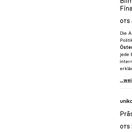
Bli
Fin
OTS 
Die A
Polit
Öster
jede 
inter
erklä
uniko
...we
unik
Prä
OTS 