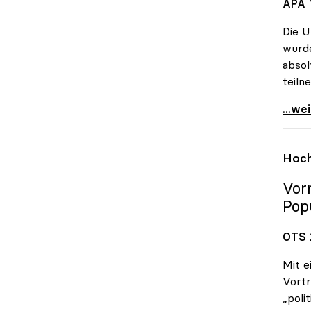
APA 1
Die U
wurde
absol
teiln
Unive
...we
Hoch
Vor
Pop
OTS 
Mit e
Vortr
„poli