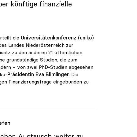
r künftige finanzielle
rteilt die
Universitätenkonferenz (uniko)
des Landes Niederösterreich zur
satz zu den anderen 21 öffentlichen
hne grundständige Studien, die zum
ondern – von zwei PhD-Studien abgesehen
iko-
Präsidentin Eva Blimlinger
. Die
igen Finanzierungsfrage eingebunden zu
efen
lichen Austausch weiter zu