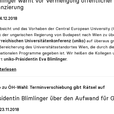
mlinger warnt vor Vermengung öffentlicher 
anzierung
4.12.2018
bsicht und das Vorhaben der Central European University 
ik der ungarischen Regierung von Budapest nach Wien zu übe
reichischen Universitätenkonferenz (uniko)
auf überaus gr
Bereicherung des Universitätsstandortes Wien, die durch die
nationalen Programme gegeben ist. Wir heißen die Kollegen 
rt
uniko-Präsidentin Eva Blimlinger
.
 sieht Privatuniversität CEU als Bereicherung
iterlesen
o
zu ÖH-Wahl: Terminverschiebung gibt Rätsel auf
sidentin Blimlinger über den Aufwand für
23.11.2018