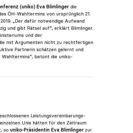
nferenz (uniko)
Eva Blimlinger
die
des ÖH-Wahltermins von ursprünglich 21.
ai 2019. „Der dafür notwendige Aufwand
g und gibt Rätsel auf“, erklärt Blimlinger.
nisteriums und der
ie mit Argumenten nicht zu rechtfertigen
truktive Partnerin schätzen gelernt und
 Wahltermins“, betont die uniko-
geschlossenen Leistungsvereinbarungs-
einzelnen Unis hätten für den Zeitraum
t, so
uniko-Präsidentin Eva Blimlinger
zur