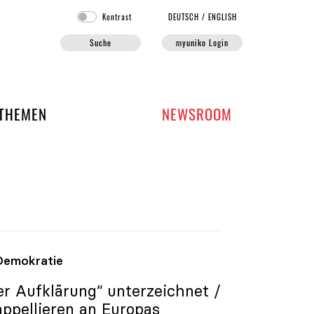
Kontrast
DE
UTSCH
/
EN
GLISH
Suche
myuniko Login
EN DER UNIKO
THEMEN
NEWSROOM
 Demokratie
er Aufklärung“ unterzeichnet /
ppellieren an Europas