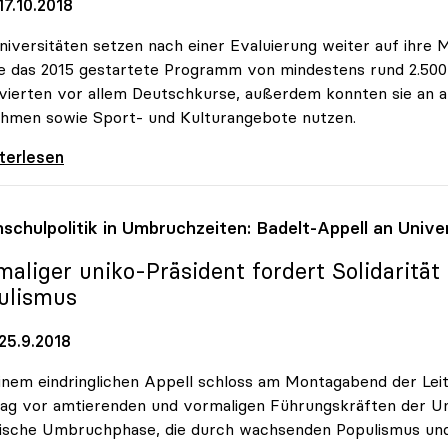
7.10.2018
niversitäten setzen nach einer Evaluierung weiter auf ihre M
 das 2015 gestartete Programm von mindestens rund 2.50
vierten vor allem Deutschkurse, außerdem konnten sie an 
ehmen sowie Sport- und Kulturangebote nutzen.
rsitäten setzen weiter auf MORE-Initiative
iterlesen
schulpolitik in Umbruchzeiten: Badelt-Appell an Unive
maliger
uniko
-Präsident fordert Solidarit
ulismus
25.9.2018
inem eindringlichen Appell schloss am Montagabend der Le
ag vor amtierenden und vormaligen Führungskräften der Univ
tische Umbruchphase, die durch wachsenden Populismus un