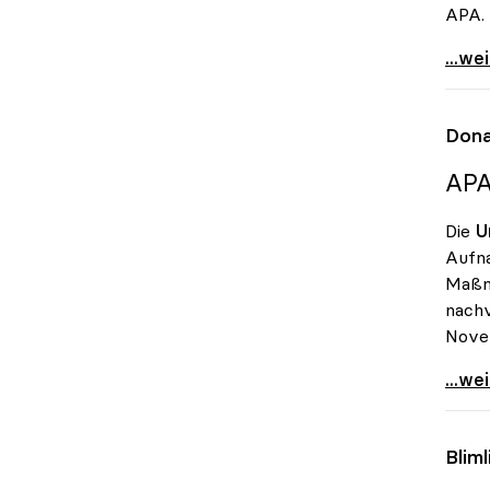
APA.
Uni-B
...we
Dona
APA
Die
U
Aufna
Maßna
nachv
Nove
Donau
...we
Blim