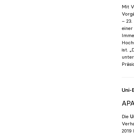
Mit V
Vorgä
– 23.
einer
Immer
Hochs
ist. 
unter
Präsi
Uni-
APA
Die
U
Verha
2019 