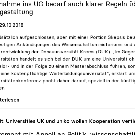
nahme ins UG bedarf auch klarer Regeln übe
gestaltung
29.10.2018
sätzlich aufgeschlossen, aber mit einer Portion Skepsis beu
eutigen Ankündigungen des Wissenschaftsministeriums und 
rentwicklung der Donauuniversität Krems (DUK). „Im Gegen
rsitäten handelt es sich bei der DUK um eine Universität o
lor- und in der Folge zu einem Masterabschluss führen, s
eine kostenpflichtige Weiterbildungsuniversität“, erklärt un
rsitätenkonferenz pocht daher darauf, speziell in der künft
en.
inger zu Donauuni Krems: „uniko in Ausbau
iterlesen
it: Universities UK und
uniko
wollen Kooperation verti
tement mit Appell an Politik, wissenschaft