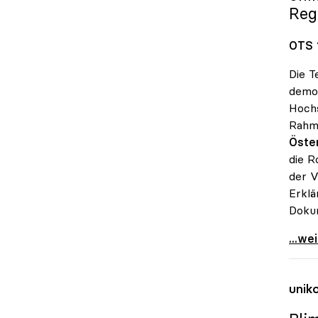
Reg
OTS 
Die T
demok
Hochs
Rahme
Öster
die R
der V
Erklä
Doku
Sorge
...we
unik