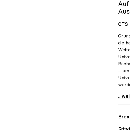
Auf
Aus
OTS 
Grund
die h
Weite
Unive
Bache
– um 
Unive
werd
Bliml
...we
Brex
Sta