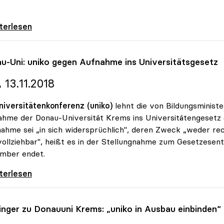
udget: uniko mit Leistungsvereinbarungen
iterlesen
u-Uni:
uniko
gegen Aufnahme ins Universitätsgesetz
 13.11.2018
niversitätenkonferenz (uniko)
lehnt die von Bildungsminis
hme der Donau-Universität Krems ins Universitätengesetz (
hme sei „in sich widersprüchlich", deren Zweck „weder rech
ollziehbar", heißt es in der Stellungnahme zum Gesetzesen
mber endet.
-Uni: uniko gegen Aufnahme ins
iterlesen
linger zu Donauuni Krems: „
uniko
in Ausbau einbinden“