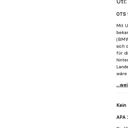
Utl
OTS 
Mit U
bekan
(BMWF
sich 
für d
hinte
Lande
wäre 
uniko
...we
Kein
APA 