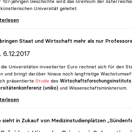
r 107-jährigen Geschichte wird das Gremium der österreichi
 künstlerischen Universität geleitet.
limlinger zur Präsidentin der uniko gewählt
iterlesen
 bringen Staat und Wirtschaft mehr als nur Professor
 6.12.2017
n die Universitäten investierter Euro rechnet sich für den St
n und bringt darüber hinaus noch langfristige Wachstumse
ich präsentierte
Studie
des
Wirtschaftsforschungsinstituts
rsitätenkonferenz (uniko)
und Wissenschaftsministerium.
bringen Staat und Wirtschaft mehr als nur
iterlesen
o
sieht in Zukauf von Medizinstudienplätzen „Sündenfa