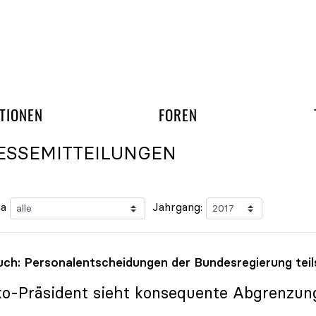
gation überspringen
UND ARBEITSGRUPP
TIONEN
FOREN
ESSEMITTEILUNGEN
a
Jahrgang:
uch: Personalentscheidungen der Bundesregierung tei
ko
-Präsident sieht konsequente Abgrenzu