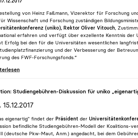
7.12.2017
estellung von Heinz Faßmann, Vizerektor für Forschung und 
ür Wissenschaft und Forschung zuständigen Bildungsministe
rsitätenkonferenz (uniko), Rektor Oliver Vitouch
, Zustimm
national erfahren und verfügt über exzellente Kenntnis der 
st Erfolg bei den für die Universitäten wesentlichen langfr
tudienplatzfinanzierung und der Verbesserung der Betreuu
erung des FWF-Forschungsfonds.“
ch zu Minister Fassmann: „Exzellenter Kenner
iterlesen
ition: Studiengebühren-Diskussion für
uniko
„eigenarti
 15.12.2017
s eigenartig" findet der
Präsident
der
Universitätenkonfer
ssion befindliche Studiengebühren-Modell der Koalitions-ve
l (deutsche Pkw-Maut, Anm.) angedacht, bei dem Gebühren