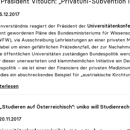
: Präsident Vitouch: „Privatuni-Subvention i
5.12.2017
nverständnis reagiert der Präsident der
Universitätenkonf
nt gewordenen Pläne des Bundesministeriums für Wissensc
W), via Ausschreibung Lehrleistungen an einer privaten Me
dabei um einen gefährlichen Präzedenzfall, der zur Nachahm
ie öffentlichen Universitäten zuständigen Bundespolitik we
r dieser unerwarteten und klammheimlichen Initiative ein 
spolitik – sie ist einer der Financiers der privaten Medizinu
dies ein abschreckendes Beispiel für „austriakische Kirchtur
 sieht in Zukauf von Medizinstudienplätzen
iterlesen
 „Studieren auf Österreichisch":
uniko
will Studienrech
20.11.2017