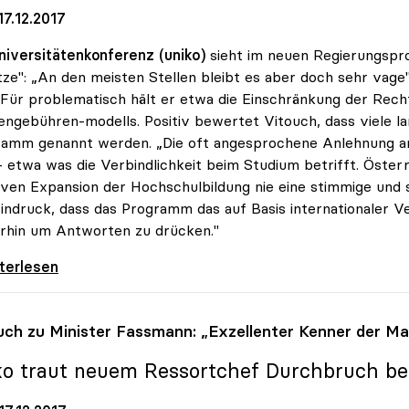
7.12.2017
niversitätenkonferenz (uniko)
sieht im neuen Regierungspr
ze": „An den meisten Stellen bleibt es aber doch sehr vage
Für problematisch hält er etwa die Einschränkung der Rech
engebühren-modells. Positiv bewertet Vitouch, dass viele l
amm genannt werden. „Die oft angesprochene Anlehnung an di
– etwa was die Verbindlichkeit beim Studium betrifft. Öster
ven Expansion der Hochschulbildung nie eine stimmige und
indruck, dass das Programm das auf Basis internationaler Ve
rhin um Antworten zu drücken."
tion - Programm für uniko noch „sehr vage\"
iterlesen
uch zu Minister Fassmann: „Exzellenter Kenner der Ma
ko
traut neuem Ressortchef Durchbruch be