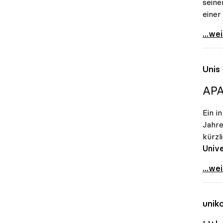
seine
einer
Eva B
...we
Unis
APA
Ein i
Jahre
kürzl
Unive
Unis 
...we
unik