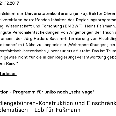
21.12.2017
räsident der
Universitätenkonferenz (uniko), Rektor Oliver
niversitäten betreffenden Inhalten des Regierungsprogram
ng, Wissenschaft und Forschung (BMBWF), Heinz Faßmann, g
üngste Personalentscheidungen von Angehörigen der frisch 
bmann, der Jörg Haiders Saualm-Internierung von Flüchtling
ettschef mit Nähe zu Langenloiser ‚Wehrsportübungen‘; ein
ostfaktisch-hetzerische ‚unzensuriert.at‘ steht: Das ist Tr
n gewiss nicht für die in der Regierungsverantwortung g
en Rand.“
ch: Personalentscheidungen der
iterlesen
ition - Programm für
uniko
noch „sehr vage"
diengebühren-Konstruktion und Einschrän
blematisch - Lob für Faßmann