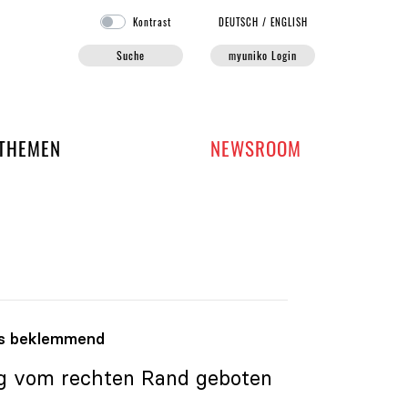
Kontrast
DE
UTSCH
/
EN
GLISH
Suche
myuniko Login
EN DER UNIKO
THEMEN
NEWSROOM
ls beklemmend
ng vom rechten Rand geboten