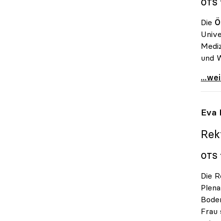
OTS 
Die
Ö
Unive
Mediz
und W
uniko
...we
Eva 
Rekt
OTS 1
Die R
Plen
Bode
Frau 