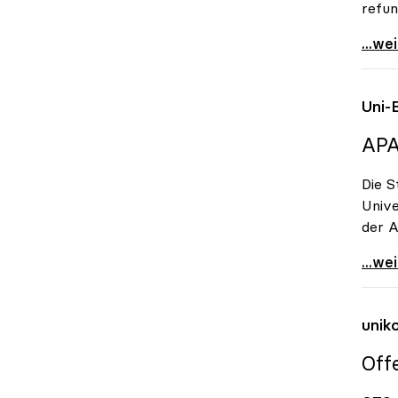
refun
Koali
...we
Uni-
APA
Die S
Unive
der A
Uni-B
...we
unik
Off