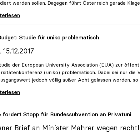
diert werden sollen. Dagegen führt Österreich gerade Klag
tion: Studiengebühren-Diskussion für uniko
iterlesen
Budget: Studie für
uniko
problematisch
 15.12.2017
tudie der European University Association (EUA) zur öffentli
rsitätenkonferenz (uniko) problematisch. Dabei sei nur die
usgangswert jedoch völlig außer Acht gelassen worden, so
udget: Studie für uniko problematisch
iterlesen
o
fordert Stopp für Bundessubvention an Privatuni
ener Brief an Minister Mahrer wegen rechtl