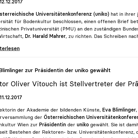
12.12.2017
sterreichische Universitätenkonferenz (uniko)
hat in ihrer
rsität für Bodenkultur beschlossen, einen offenen Brief be
inischen Privatuniversität (PMU) an den zuständigen Bunde
irtschaft,
Dr. Harald Mahrer
, zu richten. Das Schreiben na
 fordert Stopp für Bundessubvention an
iterlesen
Blimlinger zur Präsidentin der
uniko
gewählt
or Oliver Vitouch ist Stellvertreter der Pr
1.12.2017
ektorin der Akademie der bildenden Künste,
Eva Blimlinger
arversammlung der
Österreichischen Universitätenkonferen
nkultur Wien zur
Präsidentin
der
uniko
gewählt. Sie ist dam
seit Bestehen der Rektoren- bzw. Universitätenkonferenz, d