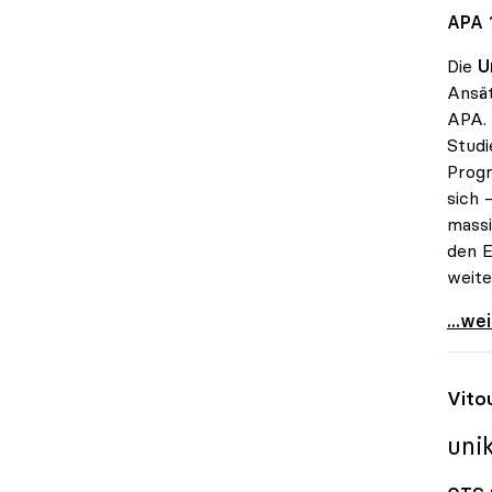
APA 1
Die
U
Ansät
APA. 
Studi
Progr
sich 
massi
den E
weite
Koali
...we
Vito
uni