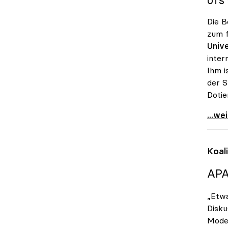
OTS 1
Die B
zum f
Unive
inter
Ihm i
der S
Doti
Vitou
...we
Koal
APA
„Etwa
Disku
Model