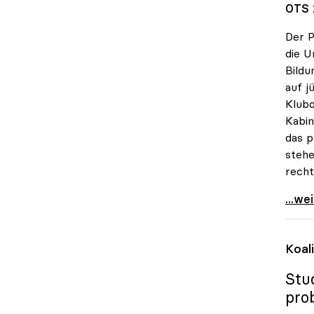
OTS 
Der P
die U
Bildu
auf j
Klubo
Kabin
das p
stehe
recht
Vitou
...we
Koal
Stu
pro