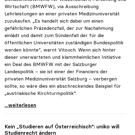
Wirtschaft (BMWFW), via Ausschreibung
Lehrleistungen an einer privaten Medizinuniversität
zuzukaufen. „Es handelt sich dabei um einen
gefährlichen Präzedenzfall, der zur Nachahmung
einlädt und damit zum Sündenfall der für die
öffentlichen Universitäten zuständigen Bundespolitik
werden könnte“, warnt Vitouch. Wenn sich hinter
dieser unerwarteten und klammheimlichen Initiative
ein Deal des BMWFW mit der Salzburger
Landespolitik – sie ist einer der Financiers der
privaten Medizinuniversität Salzburg – verbergen
sollte, so wäre dies ein abschreckendes Beispiel für
„austriakische Kirchturmpolitik“.
uniko sieht in Zukauf von Medizinstudienplätzen
...weiterlesen
Kein „Studieren auf Österreichisch":
uniko
will
Studienrecht ändern