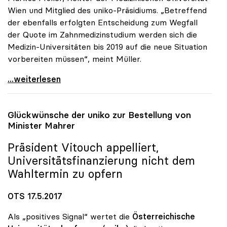
Wien und Mitglied des uniko-Präsidiums. „Betreffend
der ebenfalls erfolgten Entscheidung zum Wegfall
der Quote im Zahnmedizinstudium werden sich die
Medizin-Universitäten bis 2019 auf die neue Situation
vorbereiten müssen“, meint Müller.
uniko begrüsst Entscheidung der EU-Kommission zu
...weiterlesen
Glückwünsche der
uniko
zur Bestellung von
Minister Mahrer
Präsident Vitouch appelliert,
Universitätsfinanzierung nicht dem
Wahltermin zu opfern
OTS 17.5.2017
Als „positives Signal“ wertet die
Österreichische