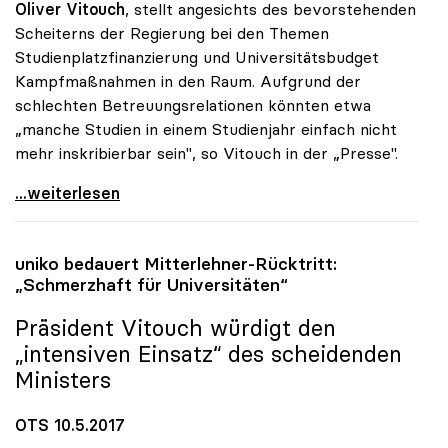
Oliver Vitouch
, stellt angesichts des bevorstehenden
Scheiterns der Regierung bei den Themen
Studienplatzfinanzierung und Universitätsbudget
Kampfmaßnahmen in den Raum. Aufgrund der
schlechten Betreuungsrelationen könnten etwa
„manche Studien in einem Studienjahr einfach nicht
mehr inskribierbar sein", so Vitouch in der „Presse".
Koalition: Rektoren-Chef stellt Kampfmassnahmen in
...weiterlesen
uniko
bedauert Mitterlehner-Rücktritt:
„Schmerzhaft für Universitäten“
Präsident Vitouch würdigt den
„intensiven Einsatz“ des scheidenden
Ministers
OTS 10.5.2017