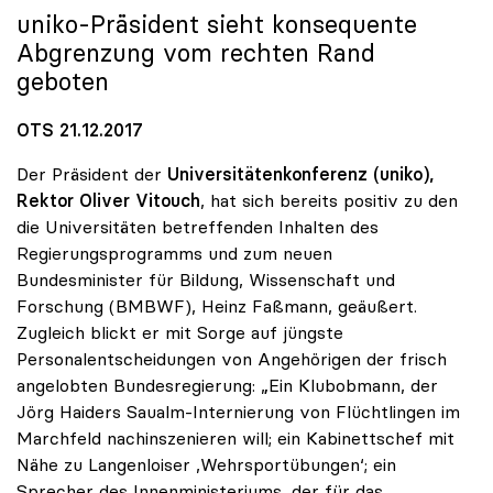
uniko
-Präsident sieht konsequente
Abgrenzung vom rechten Rand
geboten
OTS 21.12.2017
Der Präsident der
Universitätenkonferenz (uniko),
Rektor Oliver Vitouch
, hat sich bereits positiv zu den
die Universitäten betreffenden Inhalten des
Regierungsprogramms und zum neuen
Bundesminister für Bildung, Wissenschaft und
Forschung (BMBWF), Heinz Faßmann, geäußert.
Zugleich blickt er mit Sorge auf jüngste
Personalentscheidungen von Angehörigen der frisch
angelobten Bundesregierung: „Ein Klubobmann, der
Jörg Haiders Saualm-Internierung von Flüchtlingen im
Marchfeld nachinszenieren will; ein Kabinettschef mit
Nähe zu Langenloiser ‚Wehrsportübungen‘; ein
Sprecher des Innenministeriums, der für das