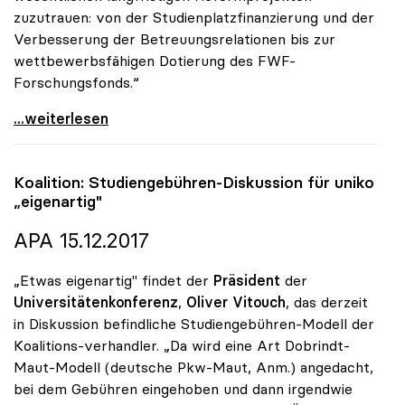
zuzutrauen: von der Studienplatzfinanzierung und der
Verbesserung der Betreuungsrelationen bis zur
wettbewerbsfähigen Dotierung des FWF-
Forschungsfonds.“
Vitouch zu Minister Fassmann: „Exzellenter Kenner
...weiterlesen
Koalition: Studiengebühren-Diskussion für
uniko
„eigenartig"
APA 15.12.2017
„Etwas eigenartig" findet der
Präsident
der
Universitätenkonferenz
,
Oliver Vitouch
, das derzeit
in Diskussion befindliche Studiengebühren-Modell der
Koalitions-verhandler. „Da wird eine Art Dobrindt-
Maut-Modell (deutsche Pkw-Maut, Anm.) angedacht,
bei dem Gebühren eingehoben und dann irgendwie