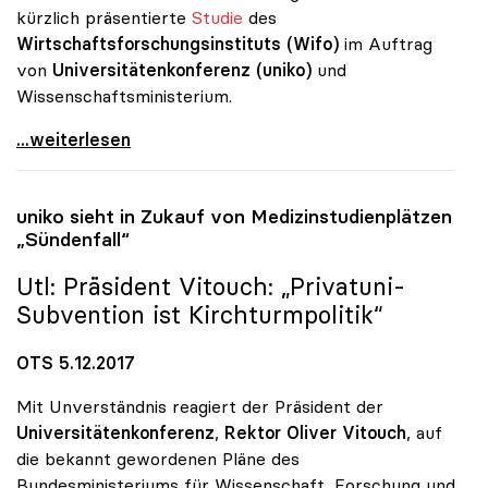
kürzlich präsentierte
Studie
des
Wirtschaftsforschungsinstituts (Wifo)
im Auftrag
von
Universitätenkonferenz (uniko)
und
Wissenschaftsministerium.
Unis bringen Staat und Wirtschaft mehr als nur
...weiterlesen
uniko
sieht in Zukauf von Medizinstudienplätzen
„Sündenfall“
Utl: Präsident Vitouch: „Privatuni-
Subvention ist Kirchturmpolitik“
OTS 5.12.2017
Mit Unverständnis reagiert der Präsident der
Universitätenkonferenz
,
Rektor Oliver Vitouch
, auf
die bekannt gewordenen Pläne des
Bundesministeriums für Wissenschaft, Forschung und