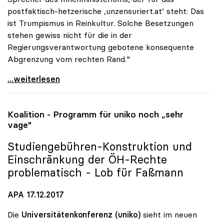
postfaktisch-hetzerische ‚unzensuriert.at‘ steht: Das
ist Trumpismus in Reinkultur. Solche Besetzungen
stehen gewiss nicht für die in der
Regierungsverantwortung gebotene konsequente
Abgrenzung vom rechten Rand.“
Vitouch: Personalentscheidungen der
...weiterlesen
Koalition - Programm für
uniko
noch „sehr
vage"
Studiengebühren-Konstruktion und
Einschränkung der ÖH-Rechte
problematisch - Lob für Faßmann
APA 17.12.2017
Die
Universitätenkonferenz (uniko)
sieht im neuen