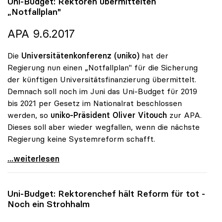
Uni-Budget: Rektoren übermittelten
„Notfallplan"
APA 9.6.2017
Die
Universitätenkonferenz (uniko)
hat der
Regierung nun einen „Notfallplan" für die Sicherung
der künftigen Universitätsfinanzierung übermittelt.
Demnach soll noch im Juni das Uni-Budget für 2019
bis 2021 per Gesetz im Nationalrat beschlossen
werden, so
uniko-Präsident Oliver Vitouch
zur APA.
Dieses soll aber wieder wegfallen, wenn die nächste
Regierung keine Systemreform schafft.
Uni-Budget: Rektoren übermittelten „Notfallplan\"
...weiterlesen
Uni-Budget: Rektorenchef hält Reform für tot -
Noch ein Strohhalm