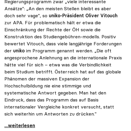
Regierungsprogramm zwar „viele interessante
Ansätze": „An den meisten Stellen bleibt es aber
doch sehr vage", so
uniko
-Präsident
Oliver Vitouch
zur APA. Für problematisch hält er etwa die
Einschränkung der Rechte der ÖH sowie die
Konstruktion des Studiengebühren-modells. Positiv
bewertet Vitouch, dass viele langjährige Forderungen
der
uniko
im Programm genannt werden. „Die oft
angesprochene Anlehnung an die internationale Praxis
hätte viel für sich – etwa was die Verbindlichkeit
beim Studium betrifft. Österreich hat auf das globale
Phänomen der massiven Expansion der
Hochschulbildung nie eine stimmige und
systematische Antwort gegeben. Man hat den
Eindruck, dass das Programm das auf Basis
internationaler Vergleiche konkret versucht, statt
sich weiterhin um Antworten zu drücken."
Koalition - Programm für uniko noch „sehr vage\"
...weiterlesen