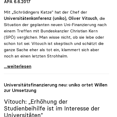
APA 6.6.2017
Mit „Schrödingers Katze" hat der Chef der
Universitätenkonferenz (uniko),
Oliver Vitouch
, die
Situation der geplanten neuen Uni-Finanzierung nach
einem Treffen mit Bundeskanzler Christian Kern
(SPÖ) verglichen. Man wisse nicht, ob sie lebe oder
schon tot sei. Vitouch ist skeptisch und schätzt die
ganze Sache eher als tot ein, klammert sich aber
noch an einen letzten Strohhalm.
Uni-Budget: Rektorenchef hält Reform für tot -
...weiterlesen
Universitätsfinanzierung neu:
uniko
ortet Willen
zur Umsetzung
Vitouch: „Erhöhung der
Studienbeihilfe ist im Interesse der
Universitäten“