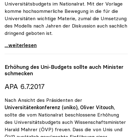
Universitätsbudgets im Nationalrat. Mit der Vorlage
komme hochsommerliche Bewegung in die für die
Universitäten wichtige Materie, zumal die Umsetzung
des Modells nach Jahren der Diskussion auch sachlich
dringend geboten ist.
uniko zu Studienplatzfinanzierung: „Erster Schritt
...weiterlesen
Erhöhung des Uni-Budgets sollte auch Minister
schmecken
APA 6.7.2017
Nach Ansicht des Präsidenten der
Universitätenkonferenz (uniko),
Oliver Vitouch
,
sollte die vom Nationalrat beschlossene Erhöhung
des Universitätsbudgets auch Wissenschaftsminister
Harald Mahrer (ÖVP) freuen. Dass die von Unis und
ÖVP zusätzlich gewünschte Einführung einer