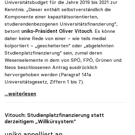
Universitätsbudget für die Jahre 2019 bis 2021 zur
Kenntnis. „Dieser enthält selbstverständlich die
Komponente einer kapazitätsorientierten,
studierendenbezogenen Universitätsfinanzierung“,
betont
uniko-Präsident Oliver Vitouch
. Es könne
daher keine Rede von einer – wie teils medial
kolportiert – „gescheiterten“ oder „abgelehnten
Studienplatzfinanzierung“ sein, zumal deren
Wesenselemente in dem von SPÖ, FPÖ, Grünen und
Neos beschlossenen Antrag ausdrücklich
hervorgehoben werden (Paragraf 141a
Universitätsgesetz, Ziffern 1 bis 7).
Vitouch stellt klar: „Studienplatzfinanzierung ist
...weiterlesen
Vitouch: Studienplatzfinanzierung statt
derzeitigem „Willkürsystem“
uniko
appelliert an