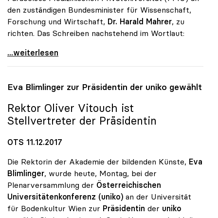
den zuständigen Bundesminister für Wissenschaft,
Forschung und Wirtschaft,
Dr. Harald Mahrer
, zu
richten. Das Schreiben nachstehend im Wortlaut:
uniko fordert Stopp für Bundessubvention an
...weiterlesen
Eva Blimlinger zur Präsidentin der
uniko
gewählt
Rektor Oliver Vitouch ist
Stellvertreter der Präsidentin
OTS 11.12.2017
Die Rektorin der Akademie der bildenden Künste,
Eva
Blimlinger
, wurde heute, Montag, bei der
Plenarversammlung der
Österreichischen
Universitätenkonferenz (uniko)
an der Universität
für Bodenkultur Wien zur
Präsidentin
der
uniko