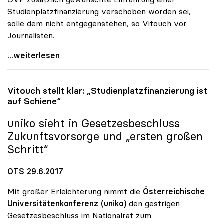
Studienplatzfinanzierung verschoben worden sei,
solle dem nicht entgegenstehen, so Vitouch vor
Journalisten.
Erhöhung des Uni-Budgets sollte auch Minister
...weiterlesen
Vitouch stellt klar: „Studienplatzfinanzierung ist
auf Schiene“
uniko
sieht in Gesetzesbeschluss
Zukunftsvorsorge und „ersten großen
Schritt“
OTS 29.6.2017
Mit großer Erleichterung nimmt die
Österreichische
Universitätenkonferenz (uniko)
den gestrigen
Gesetzesbeschluss im Nationalrat zum