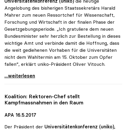
Universitätenkonferenz (uniko)
die heutige
Angelobung des bisherigen Staatssekretärs Harald
Mahrer zum neuen Ressortchef für Wissenschaft,
Forschung und Wirtschaft in der finalen Phase der
Gesetzgebungsperiode. „Ich gratuliere dem neuen
Bundesminister sehr herzlich zur Bestellung in dieses
wichtige Amt und verbinde damit die Hoffnung, dass
die weit gediehenen Vorhaben für die Universitäten
nicht dem Wahltermin am 15. Oktober zum Opfer
fallen“, erklärt uniko-Präsident Oliver Vitouch.
Glückwünsche der uniko zur Bestellung von Minister
...weiterlesen
Koalition: Rektoren-Chef stellt
Kampfmassnahmen in den Raum
APA 16.5.2017
Der Präsident der
Universitätenkonferenz (uniko),