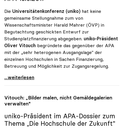
Die
Universitätenkonferenz (uniko)
hat keine
gemeinsame Stellungnahme zum von
Wissenschaftsminister Harald Mahrer (ÖVP) in
Begutachtung geschickten Entwurf zur
Studienplatzfinanzierung abgegeben.
uniko-Präsident
Oliver Vitouch
begründete das gegenüber der APA
mit der „sehr heterogenen Ausgangslage" der
einzelnen Hochschulen in Sachen Finanzierung,
Betreuung und Möglichkeit zur Zugangsregelung.
Vitouch zu Budget: „Standortspezifische Wertungen
...weiterlesen
Vitouch: „Bilder malen, nicht Gemäldegalerien
verwalten"
uniko
-Präsident im APA-Dossier zum
Thema „Die Hochschule der Zukunft"